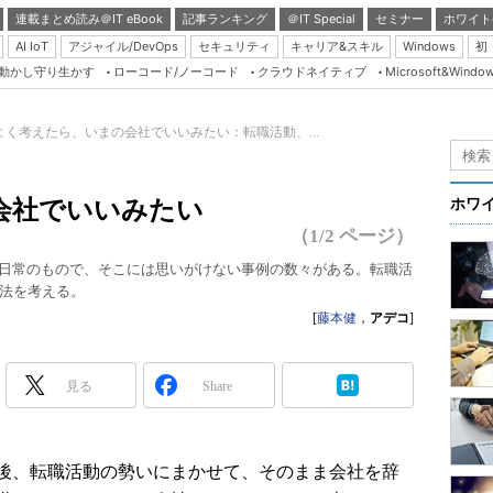
連載まとめ読み＠IT eBook
記事ランキング
＠IT Special
セミナー
ホワイト
AI IoT
アジャイル/DevOps
セキュリティ
キャリア&スキル
Windows
初
り動かし守り生かす
ローコード/ノーコード
クラウドネイティブ
Microsoft&Windo
Server & Storage
HTML5 + UX
よく考えたら、いまの会社でいいみたい：転職活動、...
Smart & Social
）
Coding Edge
会社でいいみたい
ホワ
Java Agile
（1/2 ページ）
Database Expert
非日常のもので、そこには思いがけない事例の数々がある。転職活
法を考える。
Linux ＆ OSS
[
藤本健
，
アデコ
]
Master of IP Networ
Security & Trust
見る
Share
Test & Tools
Insider.NET
後、転職活動の勢いにまかせて、そのまま会社を辞
ブログ