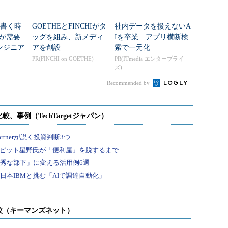
を書く時
GOETHEとFINCHIがタ
社内データを扱えないA
Eが需要
ッグを組み、新メディ
Iを卒業 アプリ横断検
ンジニア
アを創設
索で一元化
PR(FINCHI on GOETHE)
PR(ITmedia エンタープライ
ズ)
Recommended by
較（キーマンズネット）