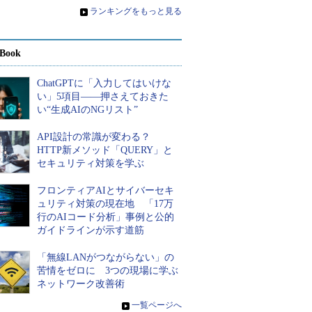
»
ランキングをもっと見る
Book
ChatGPTに「入力してはいけな
い」5項目――押さえておきた
い“生成AIのNGリスト”
API設計の常識が変わる？
HTTP新メソッド「QUERY」と
セキュリティ対策を学ぶ
フロンティアAIとサイバーセキ
ュリティ対策の現在地 「17万
行のAIコード分析」事例と公的
ガイドラインが示す道筋
「無線LANがつながらない」の
苦情をゼロに 3つの現場に学ぶ
ネットワーク改善術
»
一覧ページへ