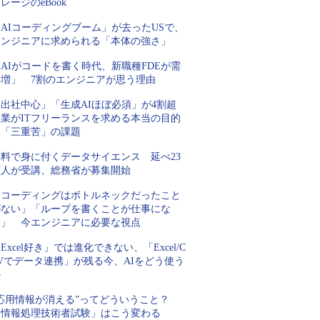
レージのeBook
AIコーディングブーム」が去ったUSで、
エンジニアに求められる「本体の強さ」
AIがコードを書く時代、新職種FDEが需
要増」 7割のエンジニアが思う理由
「出社中心」「生成AIほぼ必須」が4割超
企業がITフリーランスを求める本当の目的
と「三重苦」の課題
無料で身に付くデータサイエンス 延べ23
万人が受講、総務省が募集開始
「コーディングはボトルネックだったこと
がない」「ループを書くことが仕事にな
る」 今エンジニアに必要な視点
Excel好き」では進化できない、「Excel/C
Vでデータ連携」が残る今、AIをどう使う
か
“応用情報が消える”ってどういうこと？
「情報処理技術者試験」はこう変わる