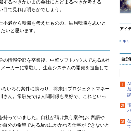
職するべきかいまの会社にとどまるべきか考える
い目で見れば明らかでしょう。
た不満から転職を考えたものの、結局転職を思いと
アイ
したいと思います。
キャ
自分
学の情報学部を卒業後、中堅ソフトハウスであるA社
。メーカーに常駐し、生産システムの開発を担当して
A
後いろいろな案件に携わり、将来はプロジェクトマネー
川さん。常駐先では人間関係も良好で、これといっ
“
持っていました。自社が請け負う案件はC言語や
なかなか自分の希望であるJavaにかかわる仕事ができないと
で