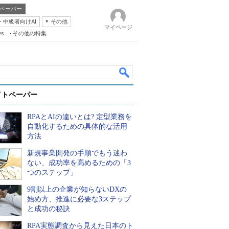
ペーパー
・中級者向けAI
その他
マイページ
ws
その他の特集
イトペーパー
RPAとAIの違いとは? 定型業務を
自動化するための具体的な活用
方法
新規事業開発の手順でもう迷わ
k
ない、成功率を高めるための「3
つのステップ」
9割以上の企業が知らないDXの
始め方、推進に必要な3ステップ
と成功の秘訣
RPA実態調査から見えた日本のト