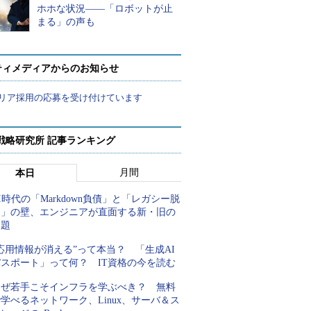
ホホな状況――「ロボットが止
まる」の声も
ティメディアからのお知らせ
リア採用の応募を受け付けています
戦略研究所 記事ランキング
月間
本日
I時代の「Markdown負債」と「レガシー脱
却」の壁、エンジニアが直面する新・旧の
課題
応用情報が消える”って本当？ 「生成AI
パスポート」って何？ IT資格の今を読む
なぜ若手こそインフラを学ぶべき？ 無料
学べるネットワーク、Linux、サーバ＆ス