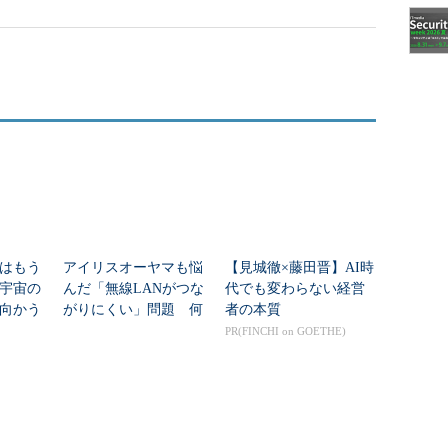
はもう
アイリスオーヤマも悩
【見城徹×藤田晋】AI時
年宇宙の
んだ「無線LANがつな
代でも変わらない経営
向かう
がりにくい」問題 何
者の本質
新技術
を変えて解決した？
PR(FINCHI on GOETHE)