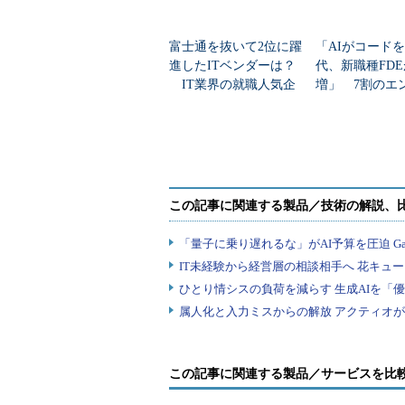
富士通を抜いて2位に躍
「AIがコード
進したITベンダーは？
代、新職種FD
IT業界の就職人気企
増」 7割のエ
業トップ20
が思う理由
この記事に関連する製品／サービスを比