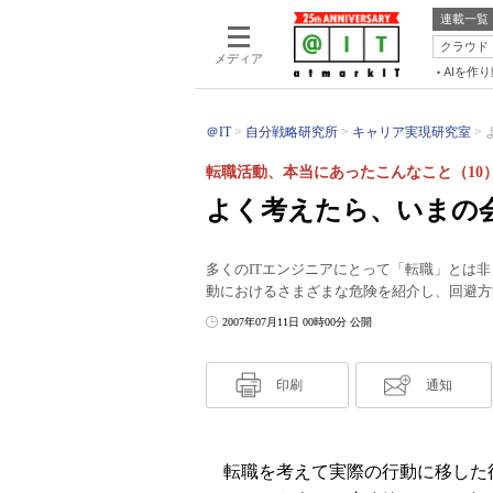
連載一覧
クラウド
メディア
AIを作
＠IT
自分戦略研究所
キャリア実現研究室
転職活動、本当にあったこんなこと（10
よく考えたら、いまの
多くのITエンジニアにとって「転職」とは
動におけるさまざまな危険を紹介し、回避方
2007年07月11日 00時00分 公開
印刷
通知
転職を考えて実際の行動に移した