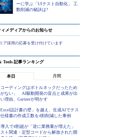
ーに学ぶ「UIテスト自動化」 工
数削減の秘訣は?
ティメディアからのお知らせ
リア採用の応募を受け付けています
t & Tools 記事ランキング
月間
本日
「コーディングはボトルネックだったため
しがない」 AI駆動開発の盲点と成果が出
い理由、Gartnerが明かす
Excel設計書の壁」を越え、生成AIでテス
ト仕様書の作成工数を4割削減した事例
AI導入で4割超が「逆に業務量が増えた」
テスト関連・定型コードから解放された開