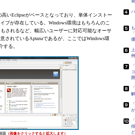
発
いEclipseがベースとなっており、単体インストー
2タイプが存在している。Windows環境はもちろんのこ
サポートもされるなど、幅広いユーザーに対応可能なオーサ
「
されているAptanaであるが、ここではWindows環
介する。
上
コ
囲
「
が
得
の画面
（画像をクリックすると拡大します）