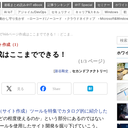
連載まとめ読み＠IT eBook
記事ランキング
＠IT Special
セミナー
ホワイト
AI IoT
アジャイル/DevOps
セキュリティ
キャリア&スキル
Windows
初
り動かし守り生かす
ローコード/ノーコード
クラウドネイティブ
Microsoft&Windo
Server & Storage
HTML5 + UX
anaでWebページ作成はここまでできる！：どこま...
Smart & Social
ト作成（1）
Coding Edge
ジ作成はここまでできる！
ホワ
Java Agile
（1/3 ページ）
Database Expert
[
新谷剛史
，
セカンドファクトリー
]
Linux ＆ OSS
Master of IP Networ
見る
Share
Security & Trust
Test & Tools
グ（サイト作成）ツールを特集でカタログ的に紹介した
Insider.NET
どの程度使えるのか」という部分にあるのではない
ブログ
ツールを使用したサイト開発を掘り下げていこう。