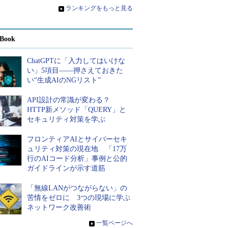
»
ランキングをもっと見る
Book
ChatGPTに「入力してはいけな
い」5項目――押さえておきた
い“生成AIのNGリスト”
API設計の常識が変わる？
HTTP新メソッド「QUERY」と
セキュリティ対策を学ぶ
フロンティアAIとサイバーセキ
ュリティ対策の現在地 「17万
行のAIコード分析」事例と公的
ガイドラインが示す道筋
「無線LANがつながらない」の
苦情をゼロに 3つの現場に学ぶ
ネットワーク改善術
»
一覧ページへ