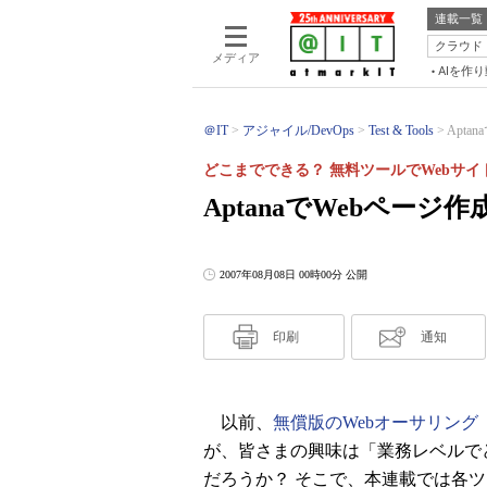
連載一覧
クラウド
メディア
AIを作
＠IT
アジャイル/DevOps
Test & Tools
Apt
どこまでできる？ 無料ツールでWebサイ
AptanaでWebペー
2007年08月08日 00時00分 公開
印刷
通知
以前、
無償版のWebオーサリン
が、皆さまの興味は「業務レベルで
だろうか？ そこで、本連載では各