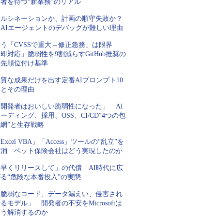
者を待つ“新業務”のリアル
ハルシネーションか、計画の順守失敗か？
AIエージェントのデバッグが難しい理由
もう「CVSSで重大→修正急務」は限界
即対応」脆弱性を9割減らすGitHub推奨の
優先順位付け基準
質な成果だけを出す定番AIプロンプト10
例とその理由
「開発者はおいしい脆弱性になった」 AI
ーディング、採用、OSS、CI/CD“4つの包
網”と生存戦略
Excel VBA」「Access」ツールの“乱立”を
解消 ペット保険会社はどう実現したのか
「早くリリースして」の代償 AI時代に広
る“危険な本番投入”の実態
「脆弱なコード、データ漏えい、侵害され
るモデル」 開発者の不安をMicrosoftは
どう解消するのか