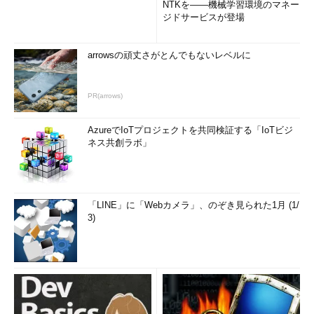
NTKを――機械学習環境のマネー
ジドサービスが登場
arrowsの頑丈さがとんでもないレベルに
PR(arrows)
AzureでIoTプロジェクトを共同検証する「IoTビジ
ネス共創ラボ」
「LINE」に「Webカメラ」、のぞき見られた1月 (1/
3)