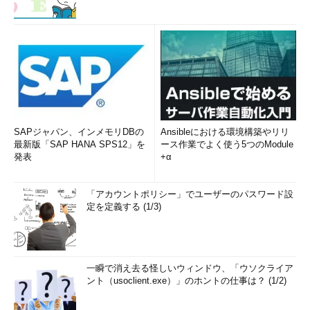
SAPジャパン、インメモリDBの
Ansibleにおける環境構築やリリ
最新版「SAP HANA SPS12」を
ース作業でよく使う5つのModule
発表
+α
「アカウントポリシー」でユーザーのパスワード設
定を定義する (1/3)
一瞬で消え去る怪しいウィンドウ、「ウソクライア
ント（usoclient.exe）」のホントの仕事は？ (1/2)