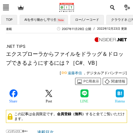
TOP
AIを作り動かし守り生かす
ロー/ノーコード
クラウドネイ
2022年12月23日 更新
連載
2007年11月29日 公開
.NET TIPS
エクスプローラからファイルをドラッグ＆ドロッ
プできるようにするには？［C#、VB］
[
遠藤孝信
，デジタルアドバンテージ]
PC用表示
関連情報
Share
Post
LINE
Hatena
この記事は会員限定です。
会員登録（無料）
すると全てご覧いただけ
ます。
連載目次