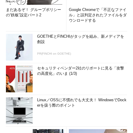
まだあるぞ！ グループポリシー
Google Chromeで「不正なファイ
の“鉄板”設定パート2
ル」と誤判定されたファイルをダ
ウンロードする
GOETHEとFINCHIがタッグを組み、新メディアを
創設
PR(FINCHI on GOETHE)
セキュリティベンダー2社のリポートに見る「攻撃
の高度化」のいま (1/3)
Linux／OSSに不慣れでも大丈夫！ WindowsでDock
erを扱う際のポイント