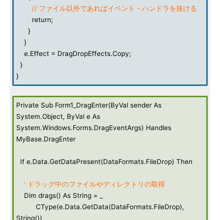
// ファイル以外であればイベント・ハンドラを抜ける
return;
}
}
e.Effect = DragDropEffects.Copy;
}
}
Private Sub Form1_DragEnter(ByVal sender As
System.Object, ByVal e As
System.Windows.Forms.DragEventArgs) Handles
MyBase.DragEnter
If e.Data.GetDataPresent(DataFormats.FileDrop) Then
' ドラッグ中のファイルやディレクトリの取得
Dim drags() As String = _
CType(e.Data.GetData(DataFormats.FileDrop),
String())