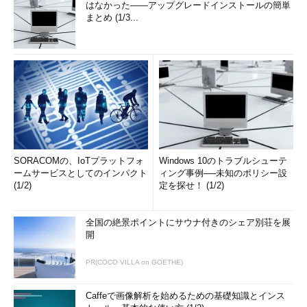
はなかった――アップグレードインストールの簡単
まとめ (1/3...
SORACOMの、IoTプラットフォ
Windows 10のトラブルシューテ
ームサービスとしてのインパクト
ィング事例──未知のポリシー設
(1/2)
定を探せ！ (1/2)
全国の絶景ポイントにサウナ付きのシェア別荘を展
開
PR(COCO VILLA on GOETHE)
Caffeで画像解析を始めるための基礎知識とインス