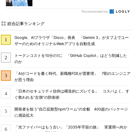
Recommended by
総合記事ランキング
Google、AIブラウザ「Disco」発表 「Gemini 3」がタブ上でユー
ザーのためのオリジナルWebアプリを自動生成
トークンコストを10分の1に 「GitHub Copilot」はどう削減した
のか
「AIがコードを書く時代、新職種FDEが需要増」 7割のエンジニア
が思う理由
「日本のセキュリティ信仰は構造的にズレてる」 コスパよく、す
ぐ救われる“左側”の防衛術
開発者を狙う“自己拡散型npmワーム”の全貌 400超のパッケージ
に感染拡大
「光ファイバーはもう古い」「2035年宇宙の旅」 実運用へ向か