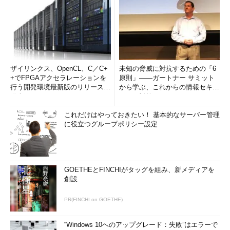
ザイリンクス、OpenCL、C／C+
未知の脅威に対抗するための「6
+でFPGAアクセラレーションを
原則」――ガートナー サミット
行う開発環境最新版のリリースを
から学ぶ、これからの情報セキュ
発表
リティ対策
これだけはやっておきたい！ 基本的なサーバー管理
に役立つグループポリシー設定
GOETHEとFINCHIがタッグを組み、新メディアを
創設
PR(FINCHI on GOETHE)
“Windows 10へのアップグレード：失敗”はエラーで