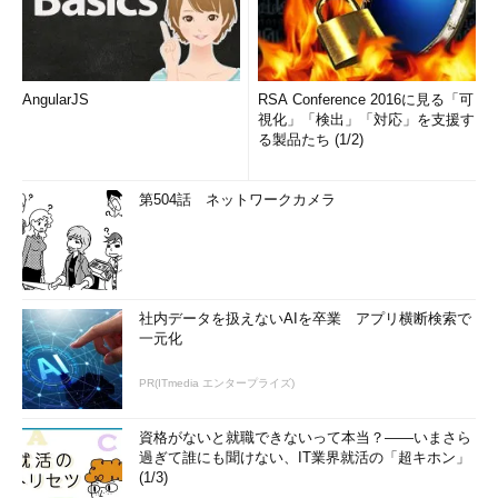
AngularJS
RSA Conference 2016に見る「可
視化」「検出」「対応」を支援す
る製品たち (1/2)
第504話 ネットワークカメラ
社内データを扱えないAIを卒業 アプリ横断検索で
一元化
PR(ITmedia エンタープライズ)
資格がないと就職できないって本当？――いまさら
過ぎて誰にも聞けない、IT業界就活の「超キホン」
(1/3)