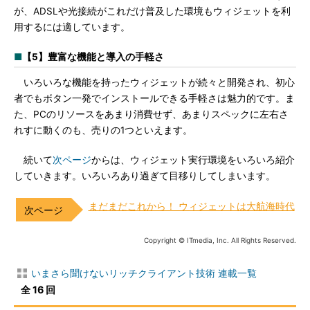
が、ADSLや光接続がこれだけ普及した環境もウィジェットを利
用するには適しています。
■
【5】豊富な機能と導入の手軽さ
いろいろな機能を持ったウィジェットが続々と開発され、初心
者でもボタン一発でインストールできる手軽さは魅力的です。ま
た、PCのリソースをあまり消費せず、あまりスペックに左右さ
れすに動くのも、売りの1つといえます。
続いて
次ページ
からは、ウィジェット実行環境をいろいろ紹介
していきます。いろいろあり過ぎて目移りしてしまいます。
まだまだこれから！ ウィジェットは大航海時代
Copyright © ITmedia, Inc. All Rights Reserved.
いまさら聞けないリッチクライアント技術 連載一覧
全 16 回