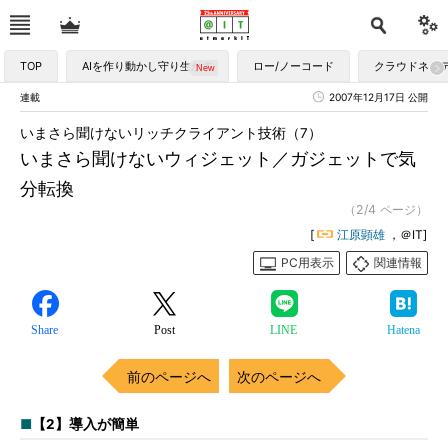
TOP
AIを作り動かし守り生かす
ロー/ノーコード
クラウドネイ
連載
2007年12月17日 公開
いまさら聞けないリッチクライアント技術（7）
いまさら聞けないウィジェット／ガジェットで気
分転換
（2/4 ページ）
[
江原顕雄
，＠IT]
PC用表示
関連情報
Share
Post
LINE
Hatena
前のページへ
次のページへ
■
【2】導入が簡単