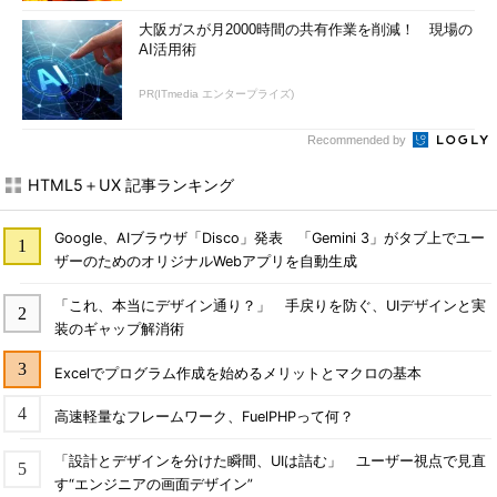
大阪ガスが月2000時間の共有作業を削減！ 現場の
AI活用術
PR(ITmedia エンタープライズ)
Recommended by
HTML5＋UX 記事ランキング
Google、AIブラウザ「Disco」発表 「Gemini 3」がタブ上でユー
ザーのためのオリジナルWebアプリを自動生成
「これ、本当にデザイン通り？」 手戻りを防ぐ、UIデザインと実
装のギャップ解消術
Excelでプログラム作成を始めるメリットとマクロの基本
高速軽量なフレームワーク、FuelPHPって何？
「設計とデザインを分けた瞬間、UIは詰む」 ユーザー視点で見直
す“エンジニアの画面デザイン”