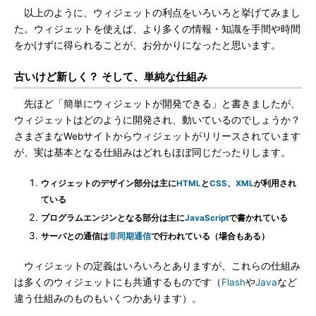
以上のように、ウィジェットの利点をいろいろと挙げてみまし
た。ウィジェットを使えば、より多くの情報・知識を手間や時間
をかけずに得られることが、お分かりになったと思います。
古いけど新しく？ そして、単純な仕組み
先ほど「簡単にウィジェットが開発できる」と書きましたが、
ウィジェットはどのように開発され、動いているのでしょうか？
さまざまなWebサイトからウィジェットがリリースされています
が、実は基本となる仕組みはどれもほぼ同じだったりします。
ウィジェットのデザイン部分は主に
HTML
と
CSS
、
XML
が利用され
ている
プログラムエンジンとなる部分は主に
JavaScript
で書かれている
サーバとの通信は
非同期通信
で行われている（場合もある）
ウィジェットの定義はいろいろとありますが、これらの仕組み
は多くのウィジェットにも共通するものです（
Flash
や
Java
など
違う仕組みのものもいくつかあります）。