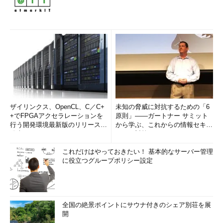
ザイリンクス、OpenCL、C／C+
未知の脅威に対抗するための「6
+でFPGAアクセラレーションを
原則」――ガートナー サミット
行う開発環境最新版のリリースを
から学ぶ、これからの情報セキュ
発表
リティ対策
これだけはやっておきたい！ 基本的なサーバー管理
に役立つグループポリシー設定
全国の絶景ポイントにサウナ付きのシェア別荘を展
開