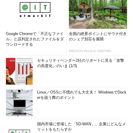
Google Chromeで「不正なファイ
全国の絶景ポイントにサウナ付き
ル」と誤判定されたファイルをダ
のシェア別荘を展開
ウンロードする
PR(COCO VILLA on GOETHE)
セキュリティベンダー2社のリポートに見る「攻撃
の高度化」のいま (1/3)
Linux／OSSに不慣れでも大丈夫！ WindowsでDock
erを扱う際のポイント
国内市場に登場した「SD-WAN」、企業にどんなメ
リットをもたらすか