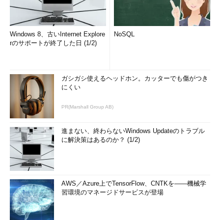
Windows 8、古いInternet Explore
NoSQL
rのサポートが終了した日 (1/2)
ガシガシ使えるヘッドホン。カッターでも傷がつき
にくい
PR(Marshall Group AB)
進まない、終わらないWindows Updateのトラブル
に解決策はあるのか？ (1/2)
AWS／Azure上でTensorFlow、CNTKを――機械学
習環境のマネージドサービスが登場