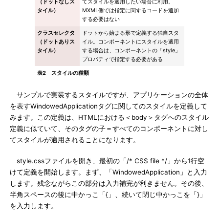
（ドットなしス
てスタイルを適用したい場合に利用。
タイル）
MXML側では指定に関するコードを追加
する必要はない
クラスセレクタ
ドットから始まる形で定義する独自スタ
（ドットありス
イル。コンポーネントにスタイルを適用
タイル）
する場合は、コンポーネントの「style」
プロパティで指定する必要がある
表2 スタイルの種類
サンプルで実装するスタイルですが、アプリケーションの全体
を表すWindowedApplicationタグに関してのスタイルを定義して
みます。この定義は、HTMLにおける＜body＞タグへのスタイル
定義に似ていて、そのタグの子＝すべてのコンポーネントに対し
てスタイルが適用されることになります。
style.cssファイルを開き、最初の「/* CSS file */」から1行空
けて定義を開始します。まず、「WindowedApplication」と入力
します。残念ながらこの部分は入力補完が利きません。その後、
半角スペースの後に中かっこ「{」、続いて閉じ中かっこを「}」
を入力します。