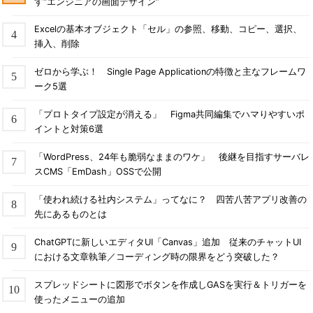
す“エンジニアの画面デザイン”
Excelの基本オブジェクト「セル」の参照、移動、コピー、選択、
挿入、削除
ゼロから学ぶ！ Single Page Applicationの特徴と主なフレームワ
ーク5選
「プロトタイプ設定が消える」 Figma共同編集でハマりやすいポ
イントと対策6選
「WordPress、24年も脆弱なままのワケ」 後継を目指すサーバレ
スCMS「EmDash」OSSで公開
「使われ続ける社内システム」ってなに？ 四苦八苦アプリ改善の
先にあるものとは
ChatGPTに新しいエディタUI「Canvas」追加 従来のチャットUI
における文章執筆／コーディング時の限界をどう突破した？
スプレッドシートに図形でボタンを作成しGASを実行＆トリガーを
使ったメニューの追加