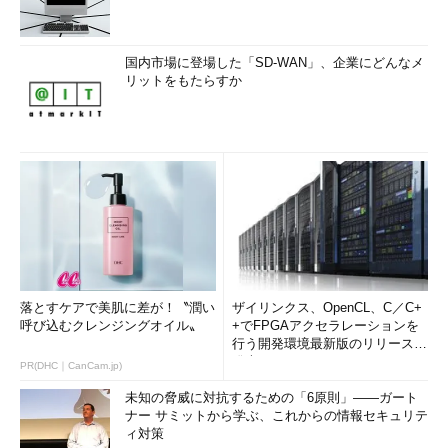
国内市場に登場した「SD-WAN」、企業にどんなメ
リットをもたらすか
落とすケアで美肌に差が！〝潤い
ザイリンクス、OpenCL、C／C+
呼び込むクレンジングオイル〟
+でFPGAアクセラレーションを
行う開発環境最新版のリリースを
発表
PR(DHC｜CanCam.jp)
未知の脅威に対抗するための「6原則」――ガート
ナー サミットから学ぶ、これからの情報セキュリテ
ィ対策