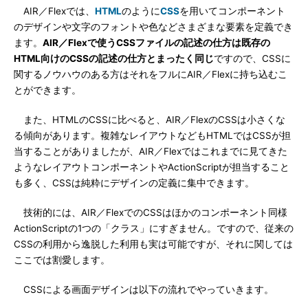
AIR／Flexでは、
HTML
のように
CSS
を用いてコンポーネント
のデザインや文字のフォントや色などさまざまな要素を定義でき
ます。
AIR／Flexで使うCSSファイルの記述の仕方は既存の
HTML向けのCSSの記述の仕方とまったく同じ
ですので、CSSに
関するノウハウのある方はそれをフルにAIR／Flexに持ち込むこ
とができます。
また、HTMLのCSSに比べると、AIR／FlexのCSSは小さくな
る傾向があります。複雑なレイアウトなどもHTMLではCSSが担
当することがありましたが、AIR／Flexではこれまでに見てきた
ようなレイアウトコンポーネントやActionScriptが担当すること
も多く、CSSは純粋にデザインの定義に集中できます。
技術的には、AIR／FlexでのCSSはほかのコンポーネント同様
ActionScriptの1つの「クラス」にすぎません。ですので、従来の
CSSの利用から逸脱した利用も実は可能ですが、それに関しては
ここでは割愛します。
CSSによる画面デザインは以下の流れでやっていきます。