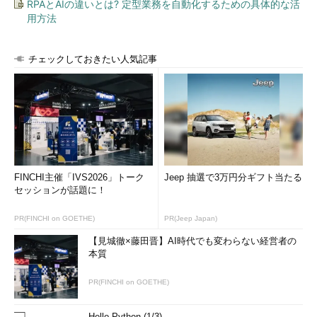
RPAとAIの違いとは? 定型業務を自動化するための具体的な活
用方法
チェックしておきたい人気記事
FINCHI主催「IVS2026」トーク
Jeep 抽選で3万円分ギフト当たる
セッションが話題に！
PR(FINCHI on GOETHE)
PR(Jeep Japan)
【見城徹×藤田晋】AI時代でも変わらない経営者の
本質
PR(FINCHI on GOETHE)
Hello Python (1/3)