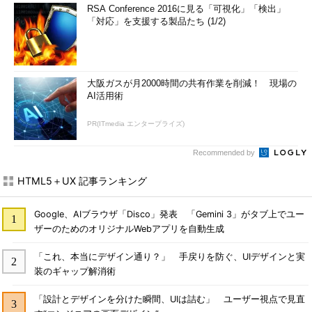
RSA Conference 2016に見る「可視化」「検出」
「対応」を支援する製品たち (1/2)
大阪ガスが月2000時間の共有作業を削減！ 現場の
AI活用術
PR(ITmedia エンタープライズ)
Recommended by
HTML5＋UX 記事ランキング
Google、AIブラウザ「Disco」発表 「Gemini 3」がタブ上でユー
ザーのためのオリジナルWebアプリを自動生成
「これ、本当にデザイン通り？」 手戻りを防ぐ、UIデザインと実
装のギャップ解消術
「設計とデザインを分けた瞬間、UIは詰む」 ユーザー視点で見直