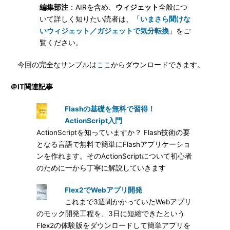
編集部注
：AIRを含め、
ウィジェット
全般につ
いて詳しく知りたい読者は、「
いまさら聞けな
いウィジェット／ガジェットで気分転換
」をご
覧ください。
今回の完全なサンプルは
ここ
からダウンロードできます。
＠IT関連記事
Flashの基礎を無料で習得！
ActionScript入門
ActionScriptを知っていますか？ Flash技術の要
となる言語で無料で簡単にFlashアプリケーショ
ンを作れます。そのActionScriptについて初心者
のために一から丁寧に解説していきます
Flex2でWebアプリ開発
これまで3週間かかっていたWebアプリ
のモック開発工程を、3日に短縮できたという
Flex2の体験版をダウンロードして簡単アプリを