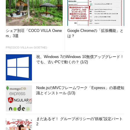
シェア別荘「COCO VILLA Owne
Google Chromeの「拡張機能」と
rs」3選
は？
PR(COCO VILLA on GOETHE)
祝、Windows 7のWindows 10無償アップグレード！
でも、古いPCで動くの？ (1/2)
Node.jsのMVCフレームワーク「Express」の基礎知
識とインストール (1/3)
まだあるぞ！ グループポリシーの“鉄板”設定パート
2