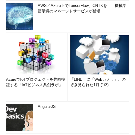
AWS／Azure上でTensorFlow、CNTKを――機械学
習環境のマネージドサービスが登場
AzureでIoTプロジェクトを共同検
「LINE」に「Webカメラ」、の
証する「IoTビジネス共創ラボ」
ぞき見られた1月 (1/3)
AngularJS