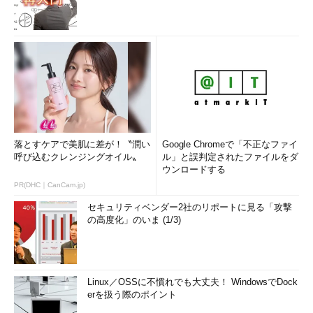
落とすケアで美肌に差が！〝潤い
Google Chromeで「不正なファイ
呼び込むクレンジングオイル〟
ル」と誤判定されたファイルをダ
ウンロードする
PR(DHC｜CanCam.jp)
セキュリティベンダー2社のリポートに見る「攻撃
の高度化」のいま (1/3)
Linux／OSSに不慣れでも大丈夫！ WindowsでDock
erを扱う際のポイント