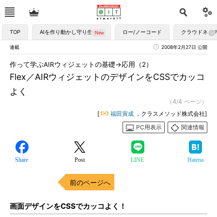
TOP
AIを作り動かし守り生かす
ロー/ノーコード
クラウドネイ
連載
2008年2月27日 公開
作って学ぶAIRウィジェットの基礎→応用（2）
Flex／AIRウィジェットのデザインをCSSでカッコ
よく
（4/4 ページ）
[
福田寅成
，クラスメソッド株式会社]
PC用表示
関連情報
Share
Post
LINE
Hatena
前のページへ
画面デザインをCSSでカッコよく！