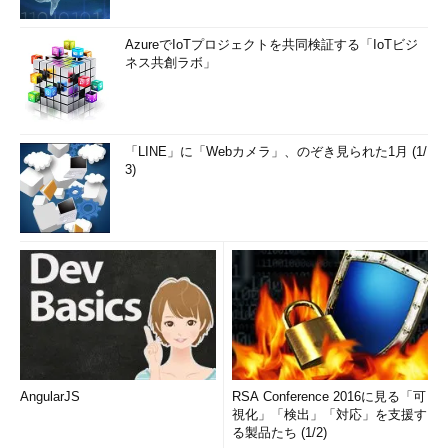
AzureでIoTプロジェクトを共同検証する「IoTビジ
ネス共創ラボ」
「LINE」に「Webカメラ」、のぞき見られた1月 (1/
3)
AngularJS
RSA Conference 2016に見る「可
視化」「検出」「対応」を支援す
る製品たち (1/2)