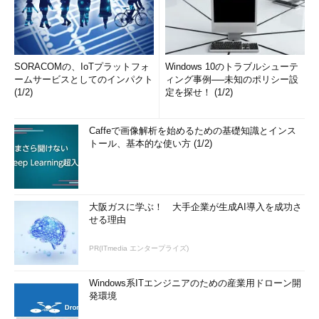
SORACOMの、IoTプラットフォ
Windows 10のトラブルシューテ
ームサービスとしてのインパクト
ィング事例──未知のポリシー設
(1/2)
定を探せ！ (1/2)
Caffeで画像解析を始めるための基礎知識とインス
トール、基本的な使い方 (1/2)
大阪ガスに学ぶ！ 大手企業が生成AI導入を成功さ
せる理由
PR(ITmedia エンタープライズ)
Windows系ITエンジニアのための産業用ドローン開
発環境