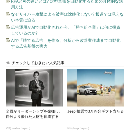
RPAとAIの違いとは? 定型業務を自動化するための具体的な活
用方法
なぜサイバー攻撃による被害は沈静化しない? 報道では見えな
い本質に迫る
広告運用がAIで自動化された今、「勝ち組企業」は何に投資
しているのか?
AIで「勝てる広告」を作る、分析から改善案作成まで自動化
する広告基盤の実力
チェックしておきたい人気記事
全員がリーダーシップを発揮し、
Jeep 抽選で3万円分ギフト当たる
自分より優れた人財を育成する
PR(dentsu Japan)
PR(Jeep Japan)