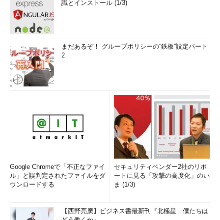
識とインストール (1/3)
まだあるぞ！ グループポリシーの“鉄板”設定パート
2
Google Chromeで「不正なファイ
セキュリティベンダー2社のリポ
ル」と誤判定されたファイルをダ
ートに見る「攻撃の高度化」のい
ウンロードする
ま (1/3)
【西野亮廣】ビジネス書最新刊『北極星 僕たちは
どう働くか』