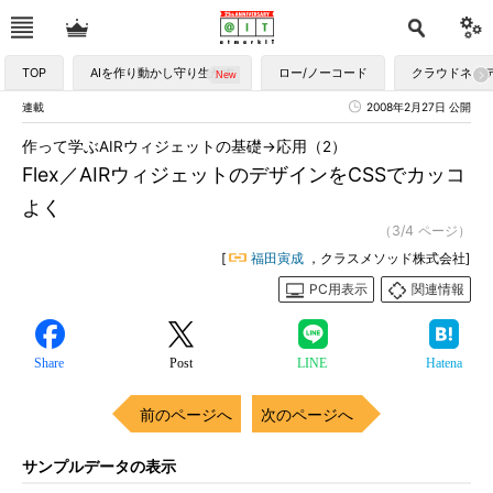
TOP
AIを作り動かし守り生かす
ロー/ノーコード
クラウドネイ
連載
2008年2月27日 公開
作って学ぶAIRウィジェットの基礎→応用（2）
Flex／AIRウィジェットのデザインをCSSでカッコ
よく
（3/4 ページ）
[
福田寅成
，クラスメソッド株式会社]
PC用表示
関連情報
Share
Post
LINE
Hatena
前のページへ
次のページへ
サンプルデータの表示