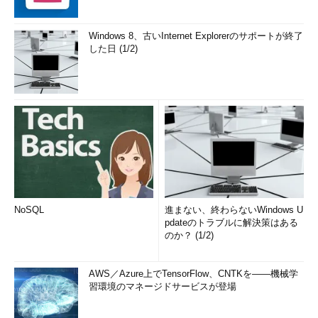
Windows 8、古いInternet Explorerのサポートが終了
した日 (1/2)
NoSQL
進まない、終わらないWindows U
pdateのトラブルに解決策はある
のか？ (1/2)
AWS／Azure上でTensorFlow、CNTKを――機械学
習環境のマネージドサービスが登場