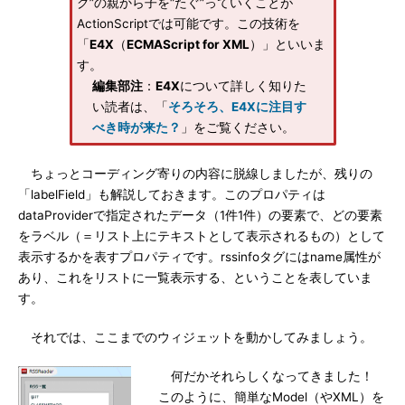
グ”の親から子を“たぐ”っていくことが
ActionScriptでは可能です。この技術を
「
E4X
（
ECMAScript for XML
）」といいま
す。
編集部注
：
E4X
について詳しく知りた
い読者は、「
そろそろ、E4Xに注目す
べき時が来た？
」をご覧ください。
ちょっとコーディング寄りの内容に脱線しましたが、残りの
「labelField」も解説しておきます。このプロパティは
dataProviderで指定されたデータ（1件1件）の要素で、どの要素
をラベル（＝リスト上にテキストとして表示されるもの）として
表示するかを表すプロパティです。rssinfoタグにはname属性が
あり、これをリストに一覧表示する、ということを表していま
す。
それでは、ここまでのウィジェットを動かしてみましょう。
何だかそれらしくなってきました！
このように、簡単なModel（やXML）を