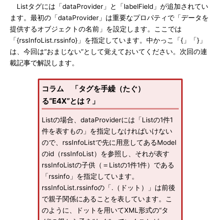
Listタグには「dataProvider」と「labelField」が追加されてい
ます。最初の「dataProvider」は重要なプロパティで「データを
提供するオブジェクトの名前」を設定します。ここでは
「{rssInfoList.rssinfo}」を指定しています。中かっこ「{」「}」
は、今回は“おまじない”として覚えておいてください。次回の連
載記事で解説します。
コラム 「タグを手繰（たぐ）
る“E4X”とは？」
Listの場合、dataProviderには「Listの1件1
件を表すもの」を指定しなければいけない
ので、rssInfoListで先に用意してあるModel
のid（rssInfoList）を参照し、それが表す
rssInfoListの子供（＝Listの1件1件）である
「rssinfo」を指定しています。
rssInfoList.rssinfoの「.（ドット）」は前後
で親子関係にあることを表しています。こ
のように、ドットを用いてXML形式の“タ