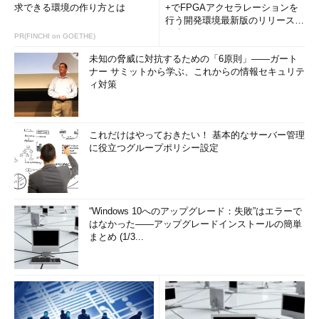
求できる環境の作り方とは
+でFPGAアクセラレーションを
行う開発環境最新版のリリースを
発表
PR(FINCHI on GOETHE)
未知の脅威に対抗するための「6原則」――ガート
ナー サミットから学ぶ、これからの情報セキュリテ
ィ対策
これだけはやっておきたい！ 基本的なサーバー管理
に役立つグループポリシー設定
“Windows 10へのアップグレード：失敗”はエラーで
はなかった――アップグレードインストールの簡単
まとめ (1/3...