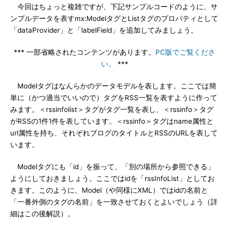
今回はちょっと複雑ですが、下記サンプルコードのように、サ
ンプルデータを表すmx:ModelタグとListタグのプロパティとして
「dataProvider」と「labelField」を追加してみましょう。
*** 一部省略されたコンテンツがあります。
PC版でご覧くださ
い。
***
Modelタグはなんらかのデータモデルを表します。ここでは簡
単に（かつ適当でいいので）タグをRSS一覧を表すように作って
みます。＜rssinfolist＞タグがタグ一覧を表し、＜rssinfo＞タグ
がRSSの1件1件を表しています。＜rssinfo＞タグはname属性と
url属性を持ち、それぞれブログのタイトルとRSSのURLを表して
います。
Modelタグにも「id」を振って、「別の場所から参照できる」
ようにしておきましょう。ここではidを「rssInfoList」としてお
きます。このように、Model（や同様にXML）ではidの名前と
「一番外側のタグの名前」を一致させておくとよいでしょう（詳
細はこの後解説）。