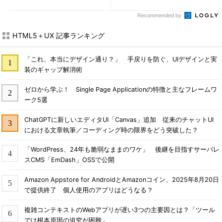
Recommended by
HTML5＋UX 記事ランキング
「これ、本当にデザイン通り？」 手戻りを防ぐ、UIデザインと実
装のギャップ解消術
ゼロから学ぶ！ Single Page Applicationの特徴と主なフレームワ
ーク5選
ChatGPTに新しいエディタUI「Canvas」追加 従来のチャットUI
における文章執筆／コーディング時の限界をどう突破した？
「WordPress、24年も脆弱なままのワケ」 後継を目指すサーバレ
スCMS「EmDash」OSSで公開
Amazon Appstore for AndroidとAmazonコイン、2025年8月20日
で提供終了 個人使用のアプリはどうなる？
複雑コンテキストのWebアプリが遅い3つの主要因とは？「ツール
では根本原因の追究が困難」