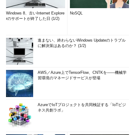
Windows 8、古いInternet Explore
NoSQL
rのサポートが終了した日 (1/2)
進まない、終わらないWindows Updateのトラブル
に解決策はあるのか？ (1/2)
AWS／Azure上でTensorFlow、CNTKを――機械学
習環境のマネージドサービスが登場
AzureでIoTプロジェクトを共同検証する「IoTビジ
ネス共創ラボ」