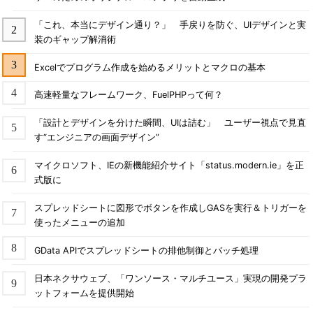
「これ、本当にデザイン通り？」 手戻りを防ぐ、UIデザインと実
装のギャップ解消術
Excelでプログラム作成を始めるメリットとマクロの基本
高速軽量なフレームワーク、FuelPHPって何？
「設計とデザインを分けた瞬間、UIは詰む」 ユーザー視点で見直
す“エンジニアの画面デザイン”
マイクロソフト、IEの新機能紹介サイト「status.modern.ie」を正
式版に
スプレッドシートに図形でボタンを作成しGASを実行＆トリガーを
使ったメニューの追加
GData APIでスプレッドシートの排他制御とバッチ処理
日本ネクサウェブ、「ワンソース・マルチユース」実現の開発プラ
ットフォームを提供開始