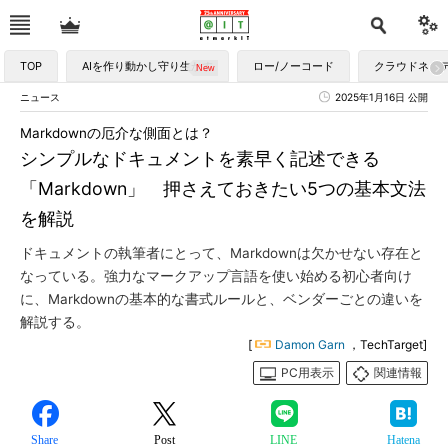
TOP
AIを作り動かし守り生かす
ロー/ノーコード
クラウドネイ
ニュース
2025年1月16日 公開
Markdownの厄介な側面とは？
シンプルなドキュメントを素早く記述できる
「Markdown」 押さえておきたい5つの基本文法
を解説
ドキュメントの執筆者にとって、Markdownは欠かせない存在と
なっている。強力なマークアップ言語を使い始める初心者向け
に、Markdownの基本的な書式ルールと、ベンダーごとの違いを
解説する。
[
Damon Garn
，TechTarget]
PC用表示
関連情報
Share
Post
LINE
Hatena