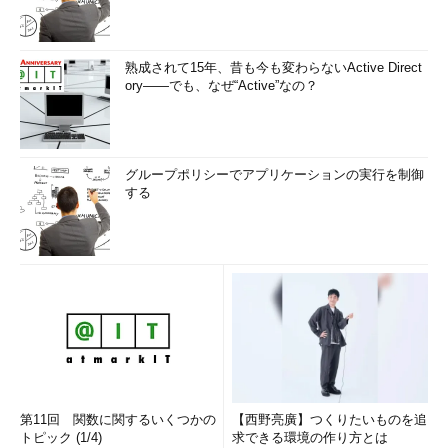
DHCP、IPsecのNAP強制と組み合わせることが可能。
[短所]
熟成されて15年、昔も今も変わらないActive Direct
対応するネットワーク機器が必要。
ory――でも、なぜ“Active”なの？
VLANの設計が複雑になる可能性がある。
5．ターミナル・サービス・ゲートウェイ
グループポリシーでアプリケーションの実行を制御
ターミナル・サービス・ゲートウェイ（TSゲートウェイ）
する
は、Windows Server 2008の新機能で、外部ネットワークから内
部ネットワーク上のターミナル・サーバやリモート・デスクトッ
プ、Remote Appにより特定のアプリケーションのみにアクセス
を可能にする機能だ（TSゲートウェイについては、「
第9回
Windows Server 2008ターミナル・サービスによるクライアント
の仮想化（中編） 3．安全で使いやすいリモート接続を実現する
TSゲートウェイ
」を参照のこと）。
TSゲートウェイによるNAP強制では、クライアントの正常性
がポリシーを満たしている場合、フルアクセスを提供する。ポリ
第11回 関数に関するいくつかの
【西野亮廣】つくりたいものを追
シーを満たしていない場合は、修復サーバなど特定のコンピュー
トピック (1/4)
求できる環境の作り方とは