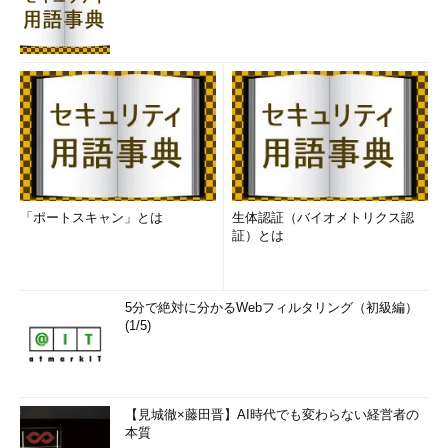
め、IPsecによる通信が必須のコンピュータとは通信できない。
なお通常は自動的に配布される証明書が、NAP強制時は削除され
る。
[長所]
強力なユーザー認証と暗号化が利用可能。
スイッチやルータなどを越えての通信にも影響はない。
強制サーバがWindows Server 2008に含まれているため、
追加投資が最小限で済む。
「ポートスキャン」とは
生体認証（バイオメトリクス認
証）とは
[短所]
組織内にPKIインフラが必要。
5分で絶対に分かるWebフィルタリング（初級編）
クライアントはドメインに参加している必要がある。
(1/5)
正常性登録機関（HRA：Health Registration Authority）サ
ーバが必要。HRAは正常性に応じて、IPsec通信のための
正常性証明書を発行するためのサーバである。
【見城徹×藤田晋】AI時代でも変わらない経営者の
本質
4．802.1x