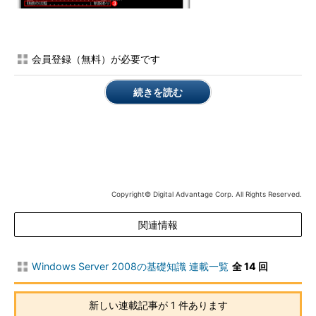
NAP強制により特定のサーバにのみ到達できるよ
うに設定された例
これは制限されたアクセス状態にあるコンピュー
会員登録（無料）が必要です
タのIPアドレス情報をipconfigコマンドで表示さ
せたところ。ポリシーが満たされていない場合、D
続きを読む
HCPにより、通常のIPv4アドレスではなく、特定
のサーバにのみ到達できるように設定された、特
別なIPv4アドレスが割り当てられる。
（1）
サブネット・マスクが「255.255.255.255」とな
る。
（2）
デフォルト・ゲートウェイ欄は空欄とな
っているので、ほかのネットワークへは到達（ア
クセス）できない。
Copyright© Digital Advantage Corp. All Rights Reserved.
（3）
検疫の状態が「制限あり」となり、NAP
強制の状態になっていることが分かる。
関連情報
Windows Server 2008の基礎知識 連載一覧
全 14 回
新しい連載記事が 1 件あります