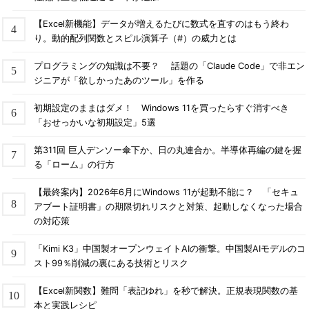
【Excel新機能】データが増えるたびに数式を直すのはもう終わ
り。動的配列関数とスピル演算子（#）の威力とは
プログラミングの知識は不要？ 話題の「Claude Code」で非エン
ジニアが「欲しかったあのツール」を作る
初期設定のままはダメ！ Windows 11を買ったらすぐ消すべき
「おせっかいな初期設定」5選
第311回 巨人デンソー傘下か、日の丸連合か。半導体再編の鍵を握
る「ローム」の行方
【最終案内】2026年6月にWindows 11が起動不能に？ 「セキュ
アブート証明書」の期限切れリスクと対策、起動しなくなった場合
の対応策
「Kimi K3」中国製オープンウェイトAIの衝撃。中国製AIモデルのコ
スト99％削減の裏にある技術とリスク
【Excel新関数】難問「表記ゆれ」を秒で解決。正規表現関数の基
本と実践レシピ