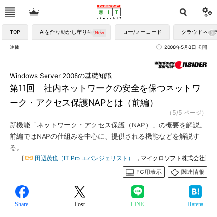
TOP
AIを作り動かし守り生かす
ロー/ノーコード
クラウドネイ
連載
2008年5月8日 公開
Windows Server 2008の基礎知識
第11回 社内ネットワークの安全を保つネットワ
ーク・アクセス保護NAPとは（前編）
（5/5 ページ）
新機能「ネットワーク・アクセス保護（NAP）」の概要を解説。
前編ではNAPの仕組みを中心に、提供される機能などを解説す
る。
[
田辺茂也（IT Pro エバンジェリスト）
，マイクロソフト株式会社]
PC用表示
関連情報
Share
Post
LINE
Hatena