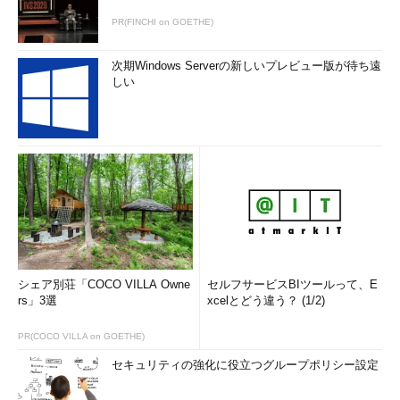
802.1xは、RADIUSなどの認証サーバを使った、ユーザーの認
PR(FINCHI on GOETHE)
証のための規格である。主に無線LANで使われ、認証をパスした
クライアントだけをネットワークに接続できるようにする。
次期Windows Serverの新しいプレビュー版が待ち遠
802.1xによるNAP強制では、802.1x認証に対応したネットワーク
しい
機器であるイーサネット・スイッチや無線LANアクセス・ポイン
トなどと組み合わせて、クライアントの正常性がポリシーを満た
している場合、フルアクセスを提供する。ポリシーを満たしてい
ない場合は、修復サーバなど特定のコンピュータにのみアクセス
できるようなIPフィルタリングが実施されたり、特定のコンピュ
ータにのみアクセスできるような限定的なVLANへの接続だけが
許可されたりする。
[長所]
シェア別荘「COCO VILLA Owne
セルフサービスBIツールって、E
802.1xは業界標準であり、多くのネットワーク機器が利用
rs」3選
xcelとどう違う？ (1/2)
できる可能性がある。
802.1x認証のためのソフトウェア（サプリカント：
PR(COCO VILLA on GOETHE)
supplicant）はNAP対応クライアントのWindowsに含まれ
セキュリティの強化に役立つグループポリシー設定
ている。