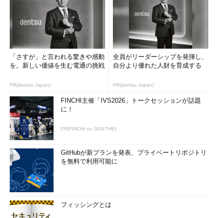
い場合は、修復サーバなど特定のコンピュータにのみアクセスで
きるようにIPフィルタが適用される。
[長所]
「さすが」と言われる驚きや感動
全員がリーダーシップを発揮し、
入り口が特定少数であるため、運用がシンプルである。
を。新しい価値を生む電通の挑戦
自分より優れた人財を育成する
強制サーバがWindows Server 2008に含まれているため、
PR(dentsu Japan)
PR(dentsu Japan)
追加投資が最小限で済む。
FINCHI主催「IVS2026」トークセッションが話題
[短所]
に！
利用シナリオはVPN接続時に限られる。
PR(FINCHI on GOETHE)
現時点ではWindows Server 2008のVPNソリューションが
GitHubが新プランを発表、プライベートリポジトリ
必要。
を無料で利用可能に
3．IPsec
IPsecによるNAP強制では、クライアントの正常性がポリシー
を満たしている場合、IPsecの通信に使用する証明書が提供され
フィッシングとは
る。ポリシーを満たしていない場合は、証明書が提供されないた