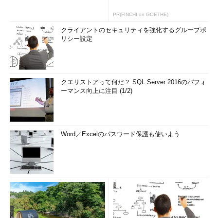
タにのみアクセスできるIPv4アドレスが提供される。
PR(FINCHI on GOETHE)
[長所]
クライアントのセキュリティを強化するグループポ
リシー設定
強制サーバがWindows Server 2008に含まれているため、
追加投資が最小限で済む。
Windows Server 2008の新機能をより安全に利用できる。
クエリストアって何だ？ SQL Server 2016のパフォ
[短所]
ーマンス向上に注目 (1/2)
TSゲートウェイという特定のシナリオのみをサポートす
る。
自動修復機能がサポートされていない。
Word／Excelのパスワード保護も使いよう
まとめ
ここまで、Windows Server 2008の新機能の1つであるNAPの
仕組みや特徴について解説してきた。NAPは、これまでの検疫ソ
リューションを一歩進め、ネットワーク全体の正常性を、組織の
ポリシーに基づいて維持管理するためのソリューションである。