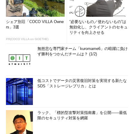
また、NAPが備える互換性や拡張性により、さまざまなネットワ
ーク機器やセキュリティ関連ソフトウェアと連携できるため、よ
り柔軟で幅広い対応が期待できることがお分かりいただけただろ
う。Windows Server 2008に標準で提供されている役割であるた
シェア別荘「COCO VILLA Owne
“必要ないもの／使わないもの”は
rs」3選
無効化し、クライアントのセキュ
め、まずは小規模なところから検証を始め、段階的にネットワー
リティを向上させる
ク全体に適用していくような計画を立てるとよいだろう。
PR(COCO VILLA on GOETHE)
引き続き後編では、実際にNAPの環境を構築し、管理・運用す
無慈悲な専門家チーム「kuromame6」の暗躍に負け
る際のポイントについて解説していく。またNAPについてのさま
ず勝利をつかんだチームは？ (1/2)
ざまな疑問についても答えていく。
次の回へ »
低コストでデータの災害復旧対策を実現する新たな
SDS「ストレージレプリカ」とは
「
Windows Server 2008の基礎知識 ―― 新
サーバOSで何が変わるのか？ ――
」
ラック、「標的型攻撃対策指南書」を公開――最低
限のセキュリティ対策を網羅