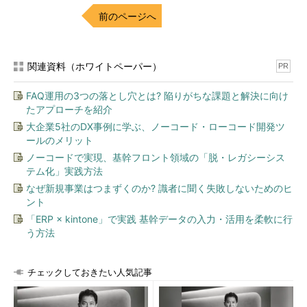
追加投資が最小限で済む。
前のページへ
現在のIPアドレスの管理方法を大きく変えることなく導入
できる。
5種類の中で最も構成が容易。
関連資料（ホワイトペーパー）
PR
クライアントとサーバが1台ずつで始められるため、検証環
境の準備が容易。
FAQ運用の3つの落とし穴とは? 陥りがちな課題と解決に向け
たアプローチを紹介
[短所]
大企業5社のDX事例に学ぶ、ノーコード・ローコード開発ツ
ールのメリット
クライアントに固定IPアドレスを設定することにより、
ノーコードで実現、基幹フロント領域の「脱・レガシーシス
NAPが迂回（うかい）できる。
テム化」実践方法
現時点ではWindows Server 2008のDHCPサービスが必要
なぜ新規事業はつまずくのか? 識者に聞く失敗しないためのヒ
であり、現状のネットワーク構成を変更しなければならな
ント
い可能性がある。
「ERP × kintone」で実践 基幹データの入力・活用を柔軟に行
ユーザー認証や暗号化の仕組みを持っていない。
う方法
2．VPN
チェックしておきたい人気記事
VPNによるNAP強制では、クライアントが外部ネットワーク
からVPN接続する際に正常性を確認し、ポリシーを満たしている
場合、フルアクセスできるようにする。ポリシーを満たしていな