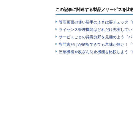
ARB0 started 
with
 pid
=
21
,
 OS id
=
211
Thu
Jun
12
17
:
46
:
48
2008
この記事に関連する製品／サービスを比
Starting
 background process ARB2

ARB1 started 
with
 pid
=
22
,
 OS id
=
211
管理画面の使い勝手のよさは要チェック『
Thu
Jun
12
17
:
46
:
48
2008
ライセンス管理機能はどれだけ充実してい
Starting
 background process ARB3

ARB2 started 
with
 pid
=
23
,
 OS id
=
211
サービスごとの得意分野を見極めよう『パ
Thu
Jun
12
17
:
46
:
48
2008
専門家だけが解析できても意味が無い！『
Starting
 background process ARB4

ARB3 started 
with
 pid
=
24
,
 OS id
=
211
圧縮機能や改ざん防止機能を比較しよう『
Thu
Jun
12
17
:
46
:
48
2008
NOTE
:
 assigning ARB0 to 
group
2
/
0x2
ARB4 started 
with
 pid
=
25
,
 OS id
=
211
Thu
Jun
12
17
:
46
:
48
2008
NOTE
:
 assigning ARB1 to 
group
2
/
0x2
NOTE
:
 assigning ARB2 to 
group
2
/
0x2
NOTE
:
 assigning ARB3 to 
group
2
/
0x2
NOTE
:
 assigning ARB4 to 
group
2
/
0x2
NOTE
:
Thu
Jun
12
17
:
46
:
59
2008
NOTE
:
 stopping process ARB2

NOTE
:
Thu
Jun
12
17
:
47
:
31
2008
NOTE
:
 stopping process ARB4

NOTE
: