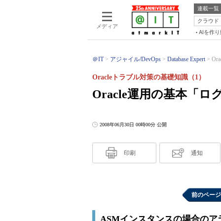
連載一覧
クラウド
メディア
AIを作
＠IT
アジャイル/DevOps
Database Expert
Or
Oracleトラブル対策の基礎知識（1）
Oracle運用の基本「
2008年06月30日 00時00分 公開
印刷
通知
前のページ
ASMインスタンスの場合のア