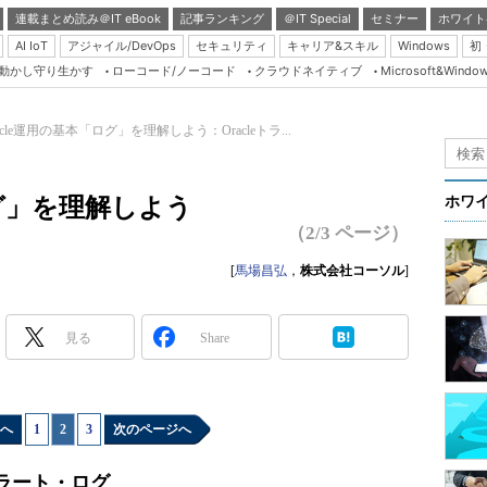
連載まとめ読み＠IT eBook
記事ランキング
＠IT Special
セミナー
ホワイト
AI IoT
アジャイル/DevOps
セキュリティ
キャリア&スキル
Windows
初
り動かし守り生かす
ローコード/ノーコード
クラウドネイティブ
Microsoft&Windo
Server & Storage
HTML5 + UX
acle運用の基本「ログ」を理解しよう：Oracleトラ...
Smart & Social
Coding Edge
ログ」を理解しよう
ホワ
Java Agile
（2/3 ページ）
Database Expert
[
馬場昌弘
，
株式会社コーソル
]
Linux ＆ OSS
Master of IP Networ
見る
Share
Security & Trust
Test & Tools
へ
1
|
2
|
3
次のページへ
Insider.NET
ブログ
ラート・ログ