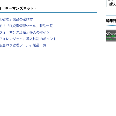
63
較（キーマンズネット）
65
ID管理』製品の選び方
編集
る？『IT資産管理ツール』製品一覧
67
フォーマンス診断』導入のポイント
フォレンジック』導入検討のポイント
69
統合ログ管理ツール』製品一覧
3e8b0c0
(
DATA
)
71
3e8b0c0
(
DATA
)
3e8b0c0
(
DATA
)
3e8b0c0
(
DATA
)
3e8b0c0
(
DATA
)