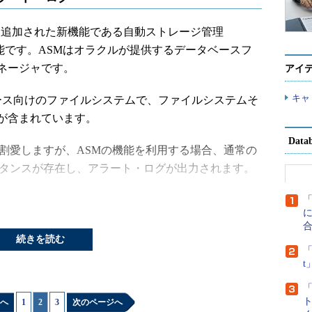
 10gから追加された新機能である自動ストレージ管理
gement）機能です。ASMはオラクルが提供するデータベースフ
ネージャです。
アイ
キャ
ース向けのファイルシステムで、ファイルシステムそ
が含まれています。
Dat
割愛しますが、ASMの機能を利用する場合、通常の
スタンスが存在し、アラート・ログが出力されます。
ァイルが存在しない＝データファイル関連のログは出
に
続きを読む
では、Oracleデータベースのバージョンや初期化パ
「
どの情報については先の例と同様に出力されます。
チに関する情報については出力されません。
へ
1
|
2
|
3
次のページへ