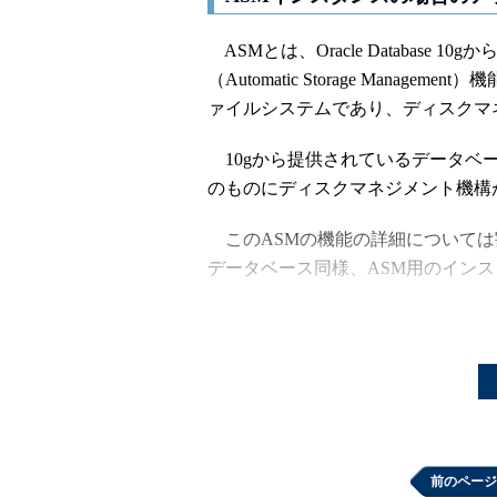
ASMとは、Oracle Database
（Automatic Storage Mana
ァイルシステムであり、ディスクマ
10gから提供されているデータベ
のものにディスクマネジメント機構
このASMの機能の詳細については
データベース同様、ASM用のイン
・ASMインスタンスにはデータフ
力されない
ASMインスタンスのアラート・ログ
ラメータの情報および起動／停止な
ただし、表領域の変更やログスイッ
前のページ