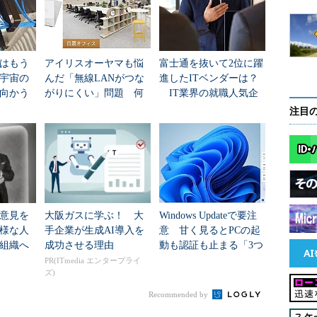
23e8b0c0
(
DATA
),
 full
=
1
1
/
oracle
/
data03 
in
 deep discovery

disk DATA_0002

:
 DATA_0002 path
:
/export/
cfs01
/
oracle
/
data04

はもう
アイリスオーヤマも悩
富士通を抜いて2位に躍
年宇宙の
んだ「無線LANがつな
進したITベンダーは？
validation 
for
group
=
2
向かう
がりにくい」問題 何
IT業界の就職人気企
新技術
を変えて解決した？
業トップ20
roup
2
/
0x23e8b0c0
(
DATA
)
注目
e8b0c0
(
DATA
)
efresh 
for
group
=
2
2
/
0x23e8b0c0
(
DATA
)
b0c0
(
DATA
)
意見を
大阪ガスに学ぶ！ 大
Windows Updateで要注
efresh 
for
group
=
2
様な人
手企業が生成AI導入を
意 甘く見るとPCの起
組織へ
成功させる理由
動も認証も止まる「3つ
2
/
0x23e8b0c0
(
DATA
)
のセキュリティ移行」
b0c0
(
DATA
PR(ITmedia エンタープライ
)
ズ)
/
0x23e8b0c0
(
DATA
)
 at power 
5
Recommended by