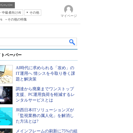
ペーパー
・中級者向けAI
その他
マイページ
ws
その他の特集
イトペーパー
AI時代に求められる「攻め」の
IT運用へ 情シスを今取り巻く課
題と解決策
調達から廃棄までワンストップ
k
支援、PC運用負荷を軽減するレ
ンタルサービスとは
JR西日本ITソリューションズが
「監視業務の属人化」を解消し
た方法とは?
メインフレームの刷新に75%の組