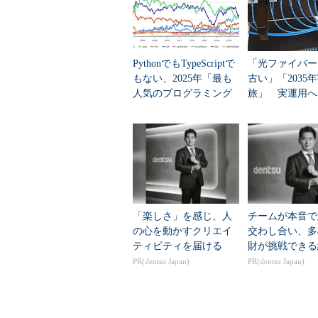
NOTE
:
 reconfiguration 
of
group
2
/
0x
Thu
Jun
12
17
:
46
:
36
2008
WARNING
:
 ignoring disk 
/
export
/
cfs0
NOTE
:
 initializing header on grp 
2
 
NOTE
:
 cache opening disk 
2
of
 grp 
2
PythonでもTypeScriptで
「光ファイバー
NOTE
:
 PST update
:
 grp 
=
2
もない、2025年「最も
古い」「2035
NOTE
:
 requesting all
-
instance disk 
人気のプログラミング
旅」 実運用へ
Thu
Jun
12
17
:
46
:
37
2008
言語」
データセンター
NOTE
:
 disk validation pending 
for
g
SUCCESS
:
 validated disks 
for
2
/
0x23
Thu
Jun
12
17
:
46
:
39
2008
NOTE
:
 PST update
:
 grp 
=
2
NOTE
:
 requesting all
-
instance PST r
Thu
Jun
12
17
:
46
:
39
2008
NOTE
:
 PST refresh pending 
for
group
SUCCESS
:
 refreshed PST 
for
2
/
0x23e8
Thu
Jun
12
17
:
46
:
42
2008
「楽しさ」を感じ、人
チームが本音で
NOTE
:
 requesting all
-
instance PST r
の心を動かすクリエイ
交わし合い、多
Thu
Jun
12
17
:
46
:
42
2008
ティビティを届ける
財が挑戦できる
NOTE
:
 PST refresh pending 
for
group
PR(dentsu Japan)
SUCCESS
:
 refreshed PST 
PR(dentsu Japan)
for
2
/
0x23e8
Thu
Jun
12
17
:
46
:
48
2008
NOTE
:
 starting rebalance 
of
group
2
Starting
Starting
 background process ARB1
