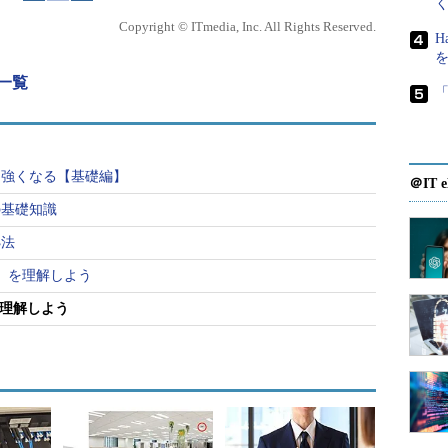
インスタンスのみで構成されており、ASM用のデー
Copyright © ITmedia, Inc. All Rights Reserved.
H
れる情報：自動リバランス
載一覧
「
にのみ出力される情報として、「ALTER
」などのASM関連コマンドの操作ログおよび自動リバランス
に強くなる【基礎編】
＠IT e
の基礎知識
ループを構成しているディスクを削除したり、追加
処法
です。当然、この機能については、ASM固有の情報
R」を理解しよう
アラート・ログにのみ出力されます。
を理解しよう
時のアラート・ログの例です（Linux環境＋
k 
'/export/cfs01/oracle/data04'