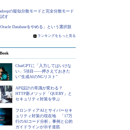
く
adoopの疑似分散モードと完全分散モード
を試す
Oracle Databaseをやめる」という選択肢
»
ランキングをもっと見る
Book
ChatGPTに「入力してはいけな
い」5項目――押さえておきた
い“生成AIのNGリスト”
API設計の常識が変わる？
HTTP新メソッド「QUERY」と
セキュリティ対策を学ぶ
フロンティアAIとサイバーセキ
ュリティ対策の現在地 「17万
行のAIコード分析」事例と公的
ガイドラインが示す道筋