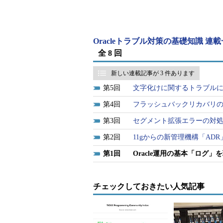
これは、ASMインスタンス自体、
タファイルが存在しないためです。
・ASMインスタンスでのみ出力さ
Oracleトラブル対策の基礎知識 連
全 8 回
ASMインスタンスのアラート・ログ
新しい連載記事が 3 件あります
DISKGROUP ALL MOUNT
5
文字化けに関するトラブル
などの情報があります。
4
フラッシュバックリカバリ
自動リバランスとは、ディスクグ
3
セグメント拡張エラーの対
した際にデータの再配置を行う機能
2
11gからの新管理機構「AD
になるので、ASMインスタンスの
1
Oracle運用の基本「ログ」
リスト2はNAS構成でのリバランス
R10.2.0.3の場合）。
チェックしておきたい人気記事
Thu
Jun
12
17
:
46
:
35
2008
SQL
>
 alter diskgroup 
'DATA'
add
 dis
Thu
Jun
12
17
:
46
:
35
2008