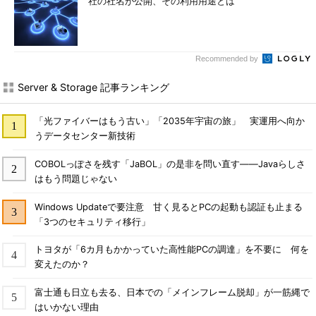
社の社名が公開、その利用用途とは
Recommended by
Server & Storage 記事ランキング
「光ファイバーはもう古い」「2035年宇宙の旅」 実運用へ向か
うデータセンター新技術
COBOLっぽさを残す「JaBOL」の是非を問い直す――Javaらしさ
はもう問題じゃない
Windows Updateで要注意 甘く見るとPCの起動も認証も止まる
「3つのセキュリティ移行」
トヨタが「6カ月もかかっていた高性能PCの調達」を不要に 何を
変えたのか？
富士通も日立も去る、日本での「メインフレーム脱却」が一筋縄で
はいかない理由