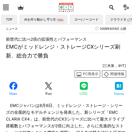
TOP
AIを作り動かし守り生かす
ロー/ノーコード
クラウドネイ
ニュース
2008年8月6日 公開
前世代に比べ2倍の拡張性とパフォーマンス
EMCがミッドレンジ・ストレージCXシリーズ刷
新、総合力で勝負
[三木泉，＠IT]
PC用表示
関連情報
Share
Post
LINE
Hatena
EMCジャパンは8月6日、ミッドレンジ・ストレージ・シリー
ズの全面的なモデルチェンジを発表した。新シリーズ「EMC
CLARiX CX4」は、前世代のCX3シリーズに比べて最大ドライブ
搭載数とパフォーマンスが2倍に向上した。さらに先進的なスト