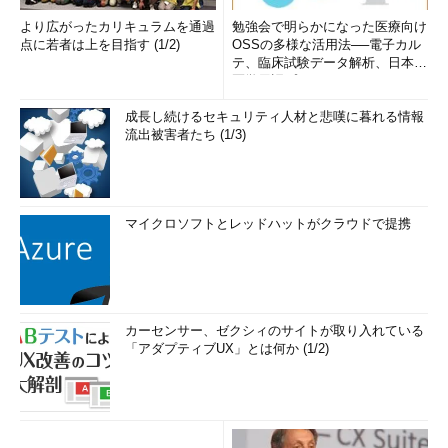
より広がったカリキュラムを通過
勉強会で明らかになった医療向け
点に若者は上を目指す (1/2)
OSSの多様な活用法──電子カル
テ、臨床試験データ解析、日本語
医学用語プラットフォーム、画...
成長し続けるセキュリティ人材と悲嘆に暮れる情報
流出被害者たち (1/3)
マイクロソフトとレッドハットがクラウドで提携
カーセンサー、ゼクシィのサイトが取り入れている
「アダプティブUX」とは何か (1/2)