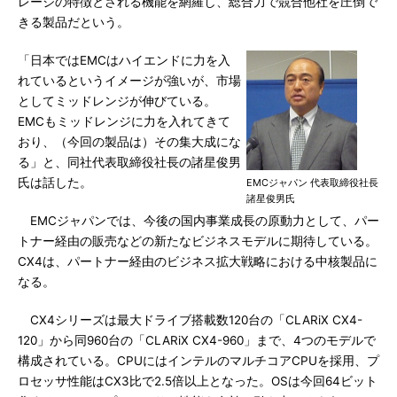
レージの特徴とされる機能を網羅し、総合力で競合他社を圧倒で
きる製品だという。
「日本ではEMCはハイエンドに力を入
れているというイメージが強いが、市場
としてミッドレンジが伸びている。
EMCもミッドレンジに力を入れてきて
おり、（今回の製品は）その集大成にな
る」と、同社代表取締役社長の諸星俊男
氏は話した。
EMCジャパン 代表取締役社長
諸星俊男氏
EMCジャパンでは、今後の国内事業成長の原動力として、パー
トナー経由の販売などの新たなビジネスモデルに期待している。
CX4は、パートナー経由のビジネス拡大戦略における中核製品に
なる。
CX4シリーズは最大ドライブ搭載数120台の「CLARiX CX4-
120」から同960台の「CLARiX CX4-960」まで、4つのモデルで
構成されている。CPUにはインテルのマルチコアCPUを採用、プ
ロセッサ性能はCX3比で2.5倍以上となった。OSは今回64ビット