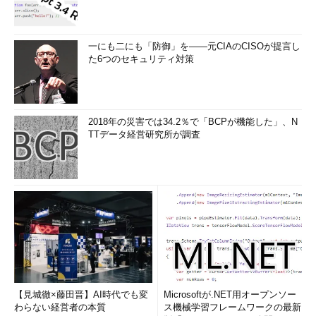
一にも二にも「防御」を――元CIAのCISOが提言し
た6つのセキュリティ対策
2018年の災害では34.2％で「BCPが機能した」、N
TTデータ経営研究所が調査
【見城徹×藤田晋】AI時代でも変
Microsoftが.NET用オープンソー
わらない経営者の本質
ス機械学習フレームワークの最新