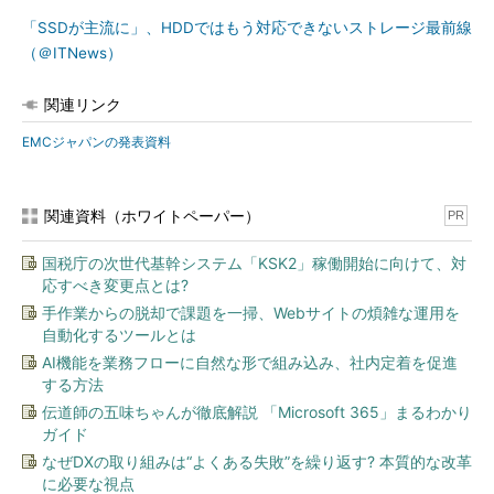
「SSDが主流に」、HDDではもう対応できないストレージ最前線
（＠ITNews）
関連リンク
EMCジャパンの発表資料
関連資料（ホワイトペーパー）
PR
国税庁の次世代基幹システム「KSK2」稼働開始に向けて、対
応すべき変更点とは?
手作業からの脱却で課題を一掃、Webサイトの煩雑な運用を
自動化するツールとは
AI機能を業務フローに自然な形で組み込み、社内定着を促進
する方法
伝道師の五味ちゃんが徹底解説 「Microsoft 365」まるわかり
ガイド
なぜDXの取り組みは“よくある失敗”を繰り返す? 本質的な改革
に必要な視点