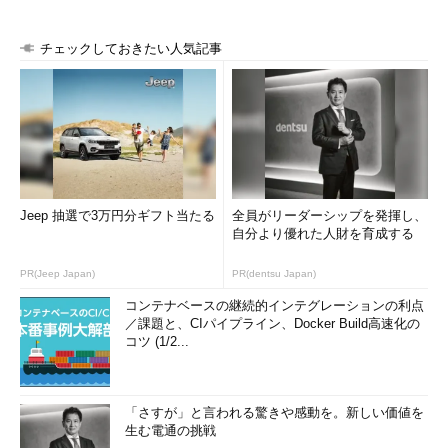
チェックしておきたい人気記事
Jeep 抽選で3万円分ギフト当たる
全員がリーダーシップを発揮し、
自分より優れた人財を育成する
PR(Jeep Japan)
PR(dentsu Japan)
コンテナベースの継続的インテグレーションの利点
／課題と、CIパイプライン、Docker Build高速化の
コツ (1/2...
「さすが」と言われる驚きや感動を。新しい価値を
生む電通の挑戦