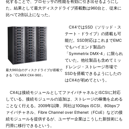
化することで、プロセッサの性能を有効に引き出せるようにし
た。結果として最大ディスクドライブ搭載数は960台と、従来に
比べて2倍以上になった。
CX4ではSSD（ソリッド・ス
テート・ドライブ）の搭載も可
能だ。SSD対応はこれまでEMC
でもハイエンド製品の
「Symmetrix DMX-4」に限られ
ていた。他社製品も含めてミッ
ドレンジ・ストレージ市場で
最大960台のディスクドライブが搭載で
SSDを搭載できるようにしたの
きる「CLARiX CX4-960」
はCX4が初めてという。
CX4は接続モジュールとしてファイバチャネルとiSCSIに対応
している。接続モジュールの追加は、ストレージの稼働を止める
ことなく行える。2009年以降、同社は10Gbps iSCSI、8Gbpsフ
ァイバチャネル、Fibre Channel over Ethenet（FCoE）などの接
続モジュールを提供するが、ユーザー企業はこうした新技術にも
円滑に移行できるという。