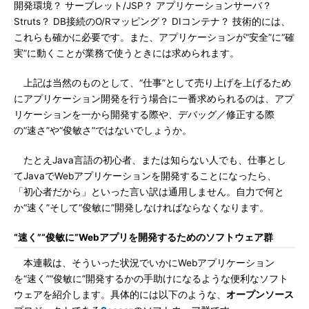
開発環境？ サーブレット/JSP？ アプリケーションサーバ？
Struts？ DB接続のO/Rマッピング？ DIコンテナ？ 技術的には、
これらも確かに必要です。また、アプリケーションが“安全”に“確
実”に動くことが業務で使うときには求められます。
上記は当然のものとして、“仕事”として売り上げを上げるため
にアプリケーション開発を行う場合に一番求められるのは、アプ
リケーションを一から開発する際や、デバッグ／修正する際
の“速さ”や“俊敏さ”ではないでしょうか。
たとえJava言語の初心者、または知らない人でも、仕事とし
てJavaでWebアプリケーションを開発することになったら、
「初心者だから」といった言い訳は通用しません。自力で何と
か“速く”そして“俊敏に”開発しなければならなくなります。
“速く”“俊敏に”Webアプリを開発するためのソフトウェア群
本連載は、そういった状況でいかにWebアプリケーション
を“速く”“俊敏に”開発するかの手助けになるような便利なソフト
ウェアを紹介します。具体的には以下のような、
オープンソース