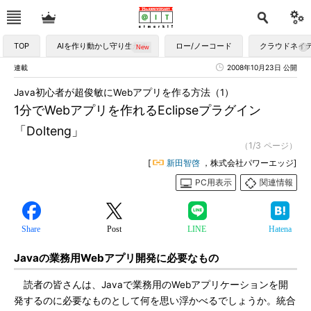
TOP
AIを作り動かし守り生かす
ロー/ノーコード
クラウドネイ
連載
2008年10月23日 公開
Java初心者が超俊敏にWebアプリを作る方法（1）
1分でWebアプリを作れるEclipseプラグイン
「Dolteng」
（1/3 ページ）
[
新田智啓
，株式会社パワーエッジ]
PC用表示
関連情報
Share
Post
LINE
Hatena
Javaの業務用Webアプリ開発に必要なもの
読者の皆さんは、Javaで業務用のWebアプリケーションを開
発するのに必要なものとして何を思い浮かべるでしょうか。統合