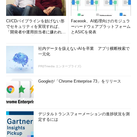
CI/CDパイプラインを妨げない形
Faceook、AI処理向けのモジュラ
でセキュリティを実現すれば、
ーハードウェアプラットフォーム
「開発者や運用担当者に嫌われな
とASICを発表
いWAF」は可能か
社内データを扱えないAIを卒業 アプリ横断検索で
一元化
PR(ITmedia エンタープライズ)
Googleが「Chrome Enterprise 73」をリリース
デジタルトランスフォーメーションの進捗状況を測
定するには