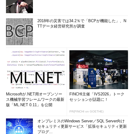
2018年の災害では34.2％で「BCPが機能した」、N
TTデータ経営研究所が調査
Microsoftが.NET用オープンソー
FINCHI主催「IVS2026」トーク
ス機械学習フレームワークの最新
セッションが話題に！
版「ML.NET 0.11」を公開
PR(FINCHI on GOETHE)
オンプレミスのWindows Server／SQL Server向け
セキュリティ更新サービス「拡張セキュリティ更新
プログ...