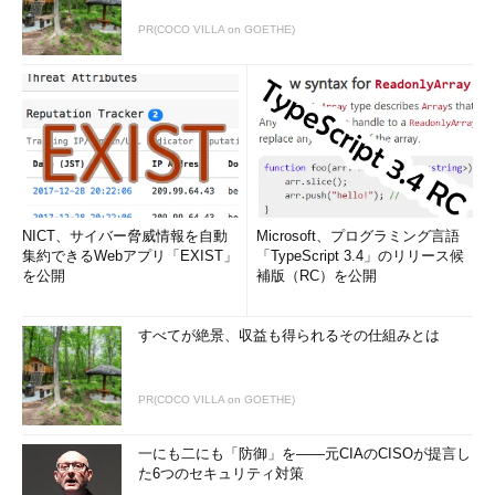
PR(COCO VILLA on GOETHE)
NICT、サイバー脅威情報を自動
Microsoft、プログラミング言語
集約できるWebアプリ「EXIST」
「TypeScript 3.4」のリリース候
を公開
補版（RC）を公開
すべてが絶景、収益も得られるその仕組みとは
PR(COCO VILLA on GOETHE)
一にも二にも「防御」を――元CIAのCISOが提言し
た6つのセキュリティ対策