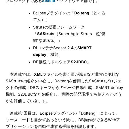
プロジェクトである
Seasar
のソフトウェア群です。
Eclipseプラグインの「
Dolteng
（どぅる
てん）」
Strutsの拡張フレームワーク
「
SAStruts
（Super Agile Struts、超“俊
敏”なStruts）」
DIコンテナSeasar 2.4の
SMART
deploy
」機能
DB接続ミドルウェア
S2JDBC
」
本連載では、
XML
ファイルを書く量が減るなど非常に便利な
SAStrutsの紹介を中心に、Doltengを使用したSAStrutsプロジェ
クトの作成・DBスキーマからのページ自動生成、SMART deploy
機能、S2JDBCなどを紹介し、実際の開発現場でも使えるかどう
かを評価していきます。
連載第1回目は、Eclipseプラグインの「Dolteng」によって、
ソースコードも書かずあっという間に、DB操作ができるWebア
プリケーションを自動生成する手順を解説します。