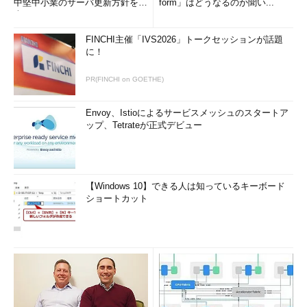
中堅中小業のサーバ更新方針を調
form」はどうなるのか聞い...
査
FINCHI主催「IVS2026」トークセッションが話題
に！
PR(FINCHI on GOETHE)
Envoy、Istioによるサービスメッシュのスタートア
ップ、Tetrateが正式デビュー
【Windows 10】できる人は知っているキーボード
ショートカット