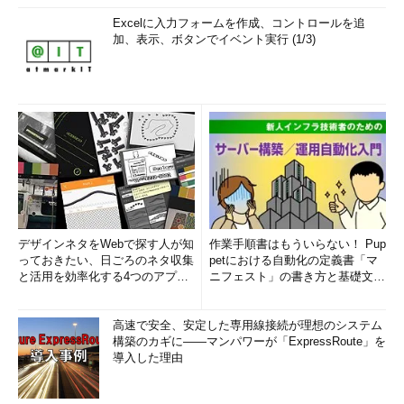
Excelに入力フォームを作成、コントロールを追
加、表示、ボタンでイベント実行 (1/3)
デザインネタをWebで探す人が知
作業手順書はもういらない！ Pup
っておきたい、日ごろのネタ収集
petにおける自動化の定義書「マ
と活用を効率化する4つのアプリ
ニフェスト」の書き方と基礎文法
(1/3)
まとめ (1/5)
高速で安全、安定した専用線接続が理想のシステム
構築のカギに――マンパワーが「ExpressRoute」を
導入した理由