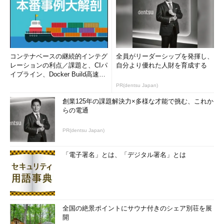
コンテナベースの継続的インテグ
全員がリーダーシップを発揮し、
レーションの利点／課題と、CIパ
自分より優れた人財を育成する
イプライン、Docker Build高速化
のコツ (1/2...
PR(dentsu Japan)
創業125年の課題解決力×多様な才能で挑む、これか
らの電通
PR(dentsu Japan)
「電子署名」とは、「デジタル署名」とは
全国の絶景ポイントにサウナ付きのシェア別荘を展
開