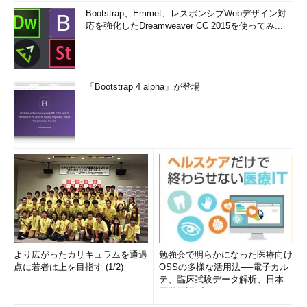
Bootstrap、Emmet、レスポンシブWebデザイン対
応を強化したDreamweaver CC 2015を使ってみ...
「Bootstrap 4 alpha」が登場
より広がったカリキュラムを通過
勉強会で明らかになった医療向け
点に若者は上を目指す (1/2)
OSSの多様な活用法──電子カル
テ、臨床試験データ解析、日本語
医学用語プラットフォーム、画...