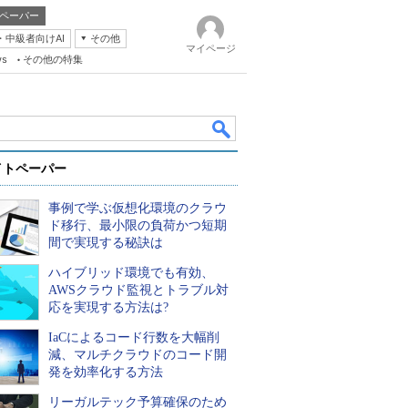
ペーパー
・中級者向けAI
その他
マイページ
ws
その他の特集
イトペーパー
事例で学ぶ仮想化環境のクラウ
ド移行、最小限の負荷かつ短期
間で実現する秘訣は
ハイブリッド環境でも有効、
k
AWSクラウド監視とトラブル対
応を実現する方法は?
IaCによるコード行数を大幅削
減、マルチクラウドのコード開
発を効率化する方法
リーガルテック予算確保のため