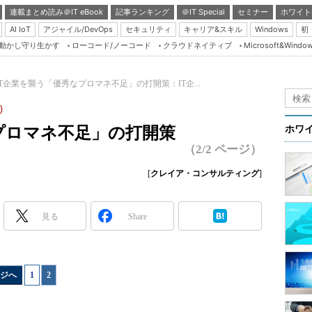
連載まとめ読み＠IT eBook
記事ランキング
＠IT Special
セミナー
ホワイト
AI IoT
アジャイル/DevOps
セキュリティ
キャリア&スキル
Windows
初
り動かし守り生かす
ローコード/ノーコード
クラウドネイティブ
Microsoft&Windo
Server & Storage
HTML5 + UX
IT企業を襲う「優秀なプロマネ不足」の打開策：IT企...
Smart & Social
）
Coding Edge
プロマネ不足」の打開策
ホワ
Java Agile
（2/2 ページ）
Database Expert
[
クレイア・コンサルティング
]
Linux ＆ OSS
Master of IP Networ
見る
Share
Security & Trust
Test & Tools
ジへ
1
|
2
Insider.NET
ブログ