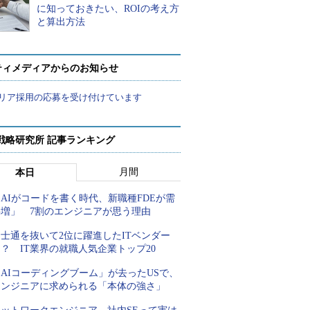
に知っておきたい、ROIの考え方
と算出方法
ティメディアからのお知らせ
リア採用の応募を受け付けています
戦略研究所 記事ランキング
月間
本日
AIがコードを書く時代、新職種FDEが需
要増」 7割のエンジニアが思う理由
士通を抜いて2位に躍進したITベンダー
？ IT業界の就職人気企業トップ20
AIコーディングブーム」が去ったUSで、
エンジニアに求められる「本体の強さ」