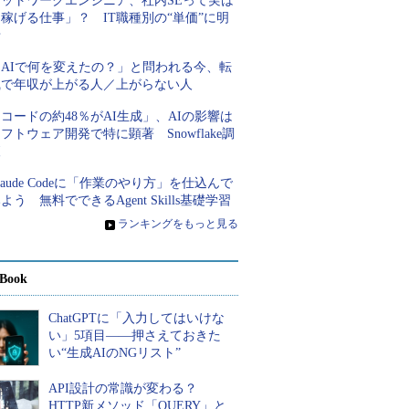
ネットワークエンジニア、社内SEって実は
稼げる仕事」？ IT職種別の“単価”に明
暗
「AIで何を変えたの？」と問われる今、転
職で年収が上がる人／上がらない人
コードの約48％がAI生成」、AIの影響は
フトウェア開発で特に顕著 Snowflake調
査
laude Codeに「作業のやり方」を仕込んで
よう 無料でできるAgent Skills基礎学習
»
ランキングをもっと見る
Book
ChatGPTに「入力してはいけな
い」5項目――押さえておきた
い“生成AIのNGリスト”
API設計の常識が変わる？
HTTP新メソッド「QUERY」と