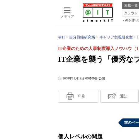
連載一覧
クラウド
メディア
AIを作
＠IT
自分戦略研究所
キャリア実現研究室
IT企業のための人事制度導入ノウハウ（1
IT企業を襲う「優秀な
2008年11月13日 00時00分 公開
印刷
通知
前のペー
個人レベルの問題