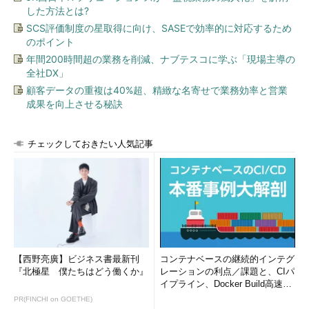
した方法とは?
SCS評価制度の星取得に向け、SASEで効率的に対応するため
のポイント
年間200時間超の業務を削減、ナブテスコに学ぶ「現場主導の
全社DX」
顧客データの重複は40%超、精緻な名寄せで業務効率と営業
成果を向上させる秘訣
チェックしておきたい人気記事
【西野亮廣】ビジネス書最新刊
コンテナベースの継続的インテグ
『北極星 僕たちはどう働くか』
レーションの利点／課題と、CIパ
イプライン、Docker Build高速化
のコツ (1/2...
PR(FINCHI on GOETHE)