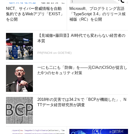
NICT、サイバー脅威情報を自動
Microsoft、プログラミング言語
集約できるWebアプリ「EXIST」
「TypeScript 3.4」のリリース候
を公開
補版（RC）を公開
【見城徹×藤田晋】AI時代でも変わらない経営者の
本質
PR(FINCHI on GOETHE)
一にも二にも「防御」を――元CIAのCISOが提言し
た6つのセキュリティ対策
2018年の災害では34.2％で「BCPが機能した」、N
TTデータ経営研究所が調査