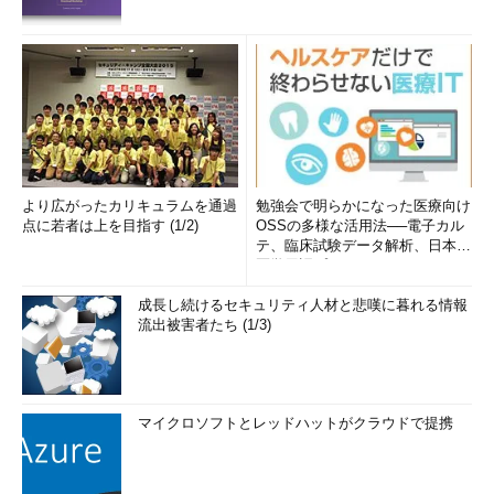
より広がったカリキュラムを通過
勉強会で明らかになった医療向け
点に若者は上を目指す (1/2)
OSSの多様な活用法──電子カル
テ、臨床試験データ解析、日本語
医学用語プラットフォーム、画...
成長し続けるセキュリティ人材と悲嘆に暮れる情報
流出被害者たち (1/3)
マイクロソフトとレッドハットがクラウドで提携