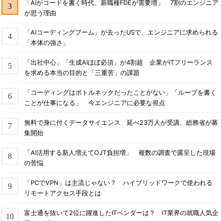
「AIがコードを書く時代、新職種FDEが需要増」 7割のエンジニア
が思う理由
「AIコーディングブーム」が去ったUSで、エンジニアに求められる
「本体の強さ」
「出社中心」「生成AIほぼ必須」が4割超 企業がITフリーランス
を求める本当の目的と「三重苦」の課題
「コーディングはボトルネックだったことがない」「ループを書く
ことが仕事になる」 今エンジニアに必要な視点
無料で身に付くデータサイエンス 延べ23万人が受講、総務省が募
集開始
「AI活用する新人増えてOJT負担増」 複数の調査で露呈した現場
の苦悩
「PCでVPN」は主流じゃない？ ハイブリッドワークで使われる
リモートアクセス手段とは
富士通を抜いて2位に躍進したITベンダーは？ IT業界の就職人気企