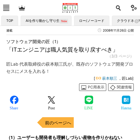
TOP
AIを作り動かし守り生かす
ロー/ノーコード
クラウドネイ
連載
2008年11月26日 公開
ソフトウェア開発の匠（1）
「ITエンジニアは職人気質を取り戻すべき」
（3/3 ページ）
匠Lab 代表取締役の萩本順三氏が、既存のソフトウェア開発プロ
セスにメスを入れる！
[
萩本順三
，匠Lab]
PC用表示
関連情報
Share
Post
LINE
Hatena
前のページへ
（1）ユーザーも開発者も理解しづらい産物を作りかねない