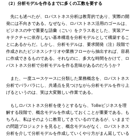
（2）分析モデルを作るまでに多くの工数を要する
先にも述べたが、ロバストネス分析は教育的であり、実際の開
発には不向きである。なぜなら、ロバストネス活用のゴールは、
ビジネスの中で重要な語彙（ごい）をクラス名とした、実装アー
キテクチャに依存しない基本構造を分析モデルとして構築するこ
とにあるからだ。しかし、分析モデルは、要求開発（注）段階で
作成されたビジネスシナリオや業務フローから抽出すれば、容易
に作成できるものである。それなのに、多大な時間をかけて、ロ
バストネス分析で分析モデルを作る意味があるのだろうか？
また、一度ユースケースに分類した業務概念を、ロバストネス
分析でバラバラにし、共通点を見つけながら分析モデルを作り上
げるというのは、実は大変難しい作業である。
もしロバストネス分析を使うとするなら、ToBeビジネスを理
解する段階で、概念モデルを作成しておくことが重要である。も
ちろん、私はそのように教育してきているのであるが、いままで
の問題プロジェクトを見ると、概念モデルがなく、ロバストネス
分析を介して分析モデルを作成していくやり方がまん延している