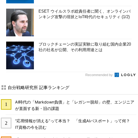
ESET ウイルスラボ総責任者に聞く、オンラインバ
ンキング攻撃の現状とIoT時代のセキュリティ (1/2)
ブロックチェーンの実証実験に取り組む国内企業20
社の社名が公開、その利用用途とは
Recommended by
自分戦略研究所 記事ランキング
AI時代の「Markdown負債」と「レガシー脱却」の壁、エンジニア
が直面する新・旧の課題
“応用情報が消える”って本当？ 「生成AIパスポート」って何？
IT資格の今を読む