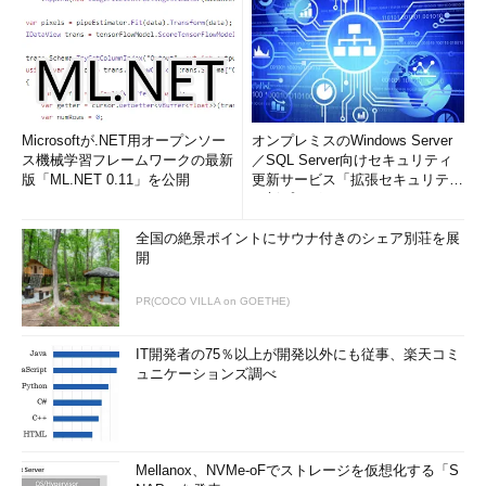
Microsoftが.NET用オープンソー
オンプレミスのWindows Server
ス機械学習フレームワークの最新
／SQL Server向けセキュリティ
版「ML.NET 0.11」を公開
更新サービス「拡張セキュリティ
更新プログ...
全国の絶景ポイントにサウナ付きのシェア別荘を展
開
PR(COCO VILLA on GOETHE)
IT開発者の75％以上が開発以外にも従事、楽天コミ
ュニケーションズ調べ
Mellanox、NVMe-oFでストレージを仮想化する「S