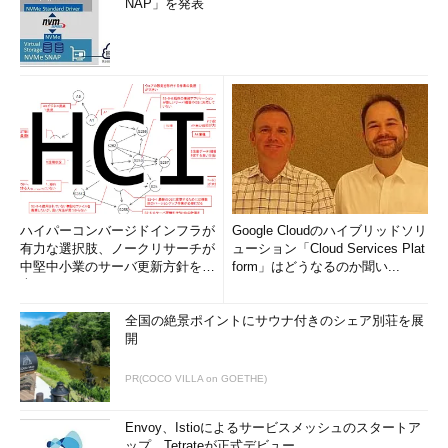
NAP」を発表
ハイパーコンバージドインフラが
Google Cloudのハイブリッドソリ
有力な選択肢、ノークリサーチが
ューション「Cloud Services Plat
中堅中小業のサーバ更新方針を調
form」はどうなるのか聞い...
査
全国の絶景ポイントにサウナ付きのシェア別荘を展
開
PR(COCO VILLA on GOETHE)
Envoy、Istioによるサービスメッシュのスタートア
ップ、Tetrateが正式デビュー