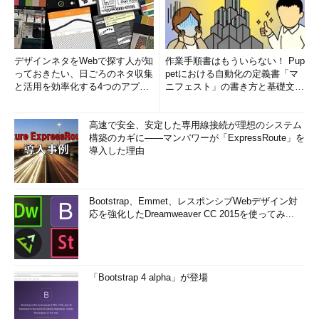
デザインネタをWebで探す人が知
作業手順書はもういらない！ Pup
っておきたい、日ごろのネタ収集
petにおける自動化の定義書「マ
と活用を効率化する4つのアプリ
ニフェスト」の書き方と基礎文法
(1/3)
まとめ (1/5)
高速で安全、安定した専用線接続が理想のシステム
構築のカギに――マンパワーが「ExpressRoute」を
導入した理由
Bootstrap、Emmet、レスポンシブWebデザイン対
応を強化したDreamweaver CC 2015を使ってみ...
「Bootstrap 4 alpha」が登場