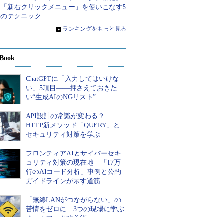
と「新右クリックメニュー」を使いこなす5
つのテクニック
»
ランキングをもっと見る
Book
ChatGPTに「入力してはいけな
い」5項目――押さえておきた
い“生成AIのNGリスト”
API設計の常識が変わる？
HTTP新メソッド「QUERY」と
セキュリティ対策を学ぶ
フロンティアAIとサイバーセキ
ュリティ対策の現在地 「17万
行のAIコード分析」事例と公的
ガイドラインが示す道筋
「無線LANがつながらない」の
苦情をゼロに 3つの現場に学ぶ