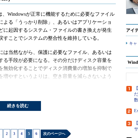
tion）とは、Windowsが正常に機能するために必要なファイル
による「うっかり削除」、あるいはアプリケーショ
どに起因するシステム・ファイルの書き換えが発生
アイ
戻すことでシステムの整合性を維持している。
キャ
には当然ながら、保護に必要なファイル、あるいは
する手段が必要になる。その分だけディスク容量を
Wind
を無効化することでディスク消費量の増加を抑制で
を増やすというよりは、空き容量を減らさないよう
【
だ
続きを読む
FPを無効化する。
E
【
うと、システムに重大な障害を及ぼし、最悪の場合、シス
1
|
2
|
3
|
4
|
5
|
6
次のページへ
こともあります。レジストリ・エディタの操作は慎重に行