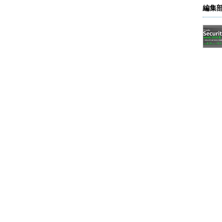
編集
定画面
ンターネット オプション］－［全般］タブの「インターネット一時フ
クリックする。表示されたダイアログで、キャッシュを作
きる。
時ファイル」の［設定］ボタンをクリックする。
で、キャッシュのサイズの上限を指定する。スライダー
力する方法でもよい。
をクリックすると表示されるダイアログで、キャッシュ