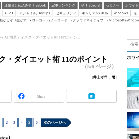
連載まとめ読み＠IT eBook
記事ランキング
＠IT Special
セミナー
ホワイト
AI IoT
アジャイル/DevOps
セキュリティ
キャリア&スキル
Windows
初
り動かし守り生かす
ローコード/ノーコード
クラウドネイティブ
Microsoft&Windo
Server & Storage
HTML5 + UX
dows XP簡単ディスク・ダイエット術 11のポイン...
Smart & Social
Coding Edge
ィスク・ダイエット術 11のポイント
ホワ
Java Agile
（5/6 ページ）
Database Expert
[井上孝司，
著
]
Linux ＆ OSS
Master of IP Networ
Share
Security & Trust
Test & Tools
1
|
2
|
3
|
4
|
5
|
6
次のページへ
Insider.NET
ブログ
es）