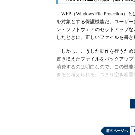
WFP（Windows File Protec
を対象とする保護機能だ。ユーザー
ン・ソフトウェアのセットアップな
したときに、正しいファイルを書き
しかし、こうした動作を行うため
置き換えたファイルをバックアップ
消費するのは明白なので、この機能
きると考えられる。つまり空き容量
にするための対策といえる。
●
手順
以下のレジストリ設定によって、W
［注意］
レジストリに不正な値を書き込んでしま
前のページへ
テムの再インストールを余儀なくされる