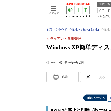
連載一覧
クラウド
メディア
AIを作
＠IT
クラウド
Windows Server Insider
Win
クライアント運用管理
Windows XP簡単デ
2008年12月11日 00時00分 公開
印刷
見る
前のページへ
■WFPの停止と削除（数十Mbyt