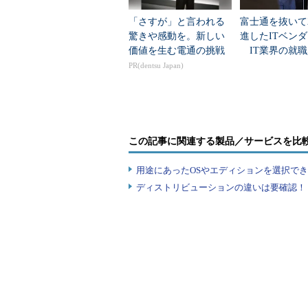
「さすが」と言われる
富士通を抜いて
■
Internet Explorerのキャッシ
驚きや感動を。新しい
進したITベン
2Mbytes）
価値を生む電通の挑戦
IT業界の就職
業トップ20
PR(dentsu Japan)
Webブラウザには、キャッシュと
トのコンテンツを構成するHTML
スクに保管しておいて、次に同じW
省くための機能だ。
この記事に関連する製品／サービスを比
キャッシュに使用するフォルダの
用途にあったOSやエディションを選択できていま
は、Webブラウザの設定画面で変
ディストリビューションの違いは要確認！『
比率（3％）を自動的に割り当てる
に変更することで、ディスク消費を
また、システム・ドライブ以外に
ャッシュを移動することでシステム
Internet Explorer以外のWe