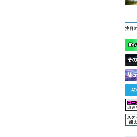
、その分だけWebブラウズ時にダウンロードするフ
線の高速化が進んでいるので、あまり問題にはなら
ブラウズを行う場合には、キャッシュしたファイル
ャッシュ・サイズを小さくしすぎると、弊害が生じ
注目
ンターネット オプション］－［全般］タブの「インターネット
ンをクリックする。「インターネット一時ファイル
領域」を小さくすればよい。