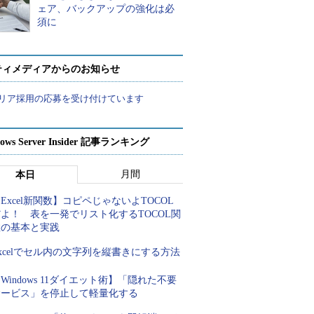
ェア、バックアップの強化は必
須に
ティメディアからのお知らせ
リア採用の応募を受け付けています
ows Server Insider 記事ランキング
月間
本日
Excel新関数】コピペじゃないよTOCOL
よ！ 表を一発でリスト化するTOCOL関
数の基本と実践
xcelでセル内の文字列を縦書きにする方法
Windows 11ダイエット術】「隠れた不要
サービス」を停止して軽量化する