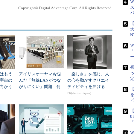
W
設定を行ってください。何らかの障害が発生した場合で
Copyright© Digital Advantage Corp. All Rights Reserved.
r編集部では責任を負いかねます。ご了承ください。
【
N
FTWARE\Microsoft\ Windows NT\CurrentVersion\Winlogon
W
「
ト
初
はもう
アイリスオーヤマも悩
「楽しさ」を感じ、人
定
年宇宙の
んだ「無線LANがつな
の心を動かすクリエイ
向かう
がりにくい」問題 何
ティビティを届ける
なっている。これを「1」に変更してからコンピュー
【
新技術
を変えて解決した？
PR(dentsu Japan)
。
いるフォルダ
【
cache）も使わなくなり、削
・
Windows TIPS：SFCコマンドで
dllcacheフォルダのデフォルト・サイズ
いたファイルの分だ
を小さくする
W