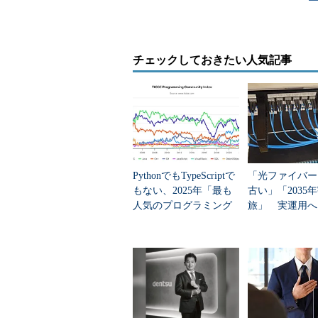
うとともに、あくまで御自分のリスクで
も、本Windows Server Inside
チェックしておきたい人気記事
項目
内容
レジストリ・キー
HKEY_LOCAL_MACHINEの\ SO
値の名前
SFCDisable
型
REG_DWORD
0：WFPが有効（デフォル
値
1：WFPが無効
PythonでもTypeScriptで
「光ファイバー
もない、2025年「最も
古い」「2035
人気のプログラミング
旅」 実運用へ
既定値は「0」で、WFPが有効に
言語」
データセンター
タを再起動するとWFPが無効になる
その結果として、WFPが使用して
（%SystemRoot%\System32\dll
除できる。このフォルダに置かれて
け空き容量が増加する。