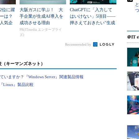
2位に躍
大阪ガスに学ぶ！ 大
ChatGPTに「入力して
ュ・サイズ縮小（約
ダーは？
手企業が生成AI導入を
はいけない」5項目――
人気企
成功させる理由
押さえておきたい“生成
AIのNGリスト”
PR(ITmedia エンタープライ
呼ばれる機能がある。これは、アクセスしたWebサイ
ズ)
＠IT e
文書ファイルや画像ファイルなどを手元のハードディ
Recommended by
ebサイトにアクセスしたときにダウンロードの手間を
較（キーマンズネット）
パスや、キャッシュするファイルのサイズの上限
すか？『Windows Server』関連製品情報
更できる。既定値ではディスクのサイズに応じて一定の
Linux』製品比較
ようになっているが、そのサイズをもっと小さい数字
抑えられる。
別のドライブを用意できるのであれば、そちらにキ
・ドライブの空き容量を増やすことも可能だ。
bブラウザでも、同様の設定が行える。