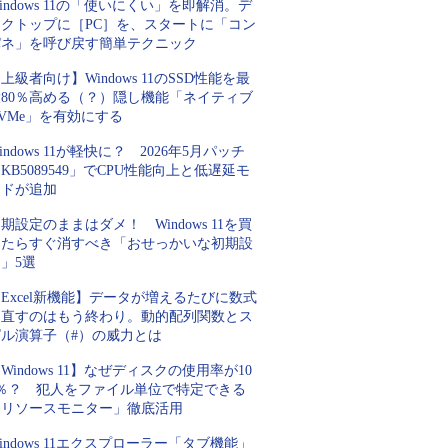
indows 11の「使いにくい」を即解消。デ
スクトップに［PC］を、スタートに「コン
パネ」を呼び戻す簡単テクニック
上級者向け】Windows 11のSSD性能を最
大80％高める（？）隠し機能「ネイティブ
VMe」を有効にする
indows 11が軽快に？ 2026年5月パッチ
KB5089549」でCPU性能向上と低遅延モ
ードが追加
期設定のままはダメ！ Windows 11を買
ったらすぐ消すべき「おせっかいな初期設
」5選
Excel新機能】データが増えるたびに数式
を直すのはもう終わり。動的配列関数とス
ピル演算子（#）の威力とは
Windows 11】なぜディスクの使用率が10
0％？ 犯人をファイル単位で特定できる
「リソースモニター」徹底活用
indows 11エクスプローラー「タブ機能」