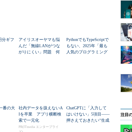
万円分ギフ
アイリスオーヤマも悩
PythonでもTypeScriptで
んだ「無線LANがつな
もない、2025年「最も
がりにくい」問題 何
人気のプログラミング
を変えて解決した？
言語」
夏一番の大
社内データを扱えないA
ChatGPTに「入力して
Iを卒業 アプリ横断検
はいけない」5項目――
注目
索で一元化
押さえておきたい“生成
AIのNGリスト”
PR(ITmedia エンタープライ
ズ)