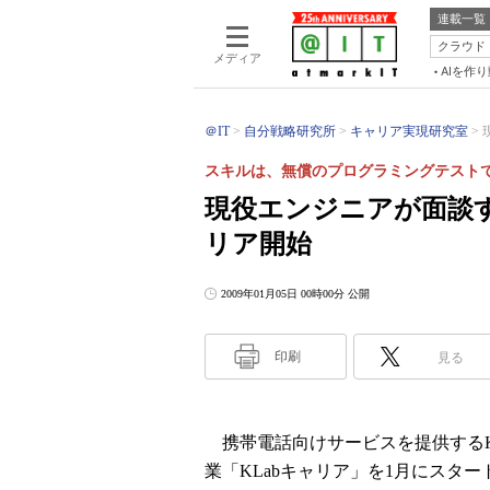
連載一覧
クラウド
メディア
AIを作
＠IT
自分戦略研究所
キャリア実現研究室
スキルは、無償のプログラミングテスト
現役エンジニアが面談す
リア開始
2009年01月05日 00時00分 公開
印刷
見る
携帯電話向けサービスを提供するKL
業「KLabキャリア」を1月にスタ