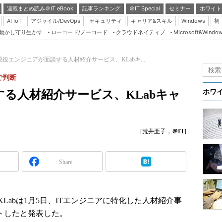
連載まとめ読み＠IT eBook
記事ランキング
＠IT Special
セミナー
ホワイト
AI IoT
アジャイル/DevOps
セキュリティ
キャリア&スキル
Windows
初
り動かし守り生かす
ローコード/ノーコード
クラウドネイティブ
Microsoft&Windo
Server & Storage
HTML5 + UX
現役エンジニアが面談する人材紹介サービス、KLabキ...
Smart & Social
で判断
Coding Edge
る人材紹介サービス、KLabキャ
ホワ
Java Agile
Database Expert
[荒井亜子，
＠IT
]
Linux ＆ OSS
Master of IP Networ
Share
Security & Trust
Test & Tools
Insider.NET
abは1月5日、ITエンジニアに特化した人材紹介事
ートしたと発表した。
ブログ