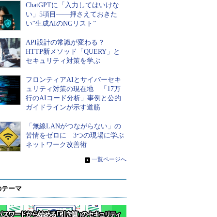
ChatGPTに「入力してはいけな
い」5項目――押さえておきた
い“生成AIのNGリスト”
API設計の常識が変わる？
HTTP新メソッド「QUERY」と
セキュリティ対策を学ぶ
フロンティアAIとサイバーセキ
ュリティ対策の現在地 「17万
行のAIコード分析」事例と公的
ガイドラインが示す道筋
「無線LANがつながらない」の
苦情をゼロに 3つの現場に学ぶ
ネットワーク改善術
»
一覧ページへ
のテーマ