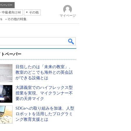
ペーパー
・中級者向けAI
その他
マイページ
ws
その他の特集
イトペーパー
目指したのは「未来の教室」、
教室のどこでも海外との英会話
ができる設備とは
大講義室でのハイフレックス型
k
授業を実現、マイクランナー不
要の天井マイク
SDGsへの取り組みを加速、人型
ロボットを活用したプログラミ
ング教育支援とは