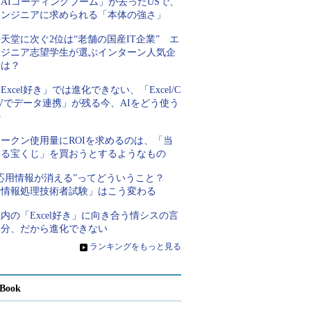
AIコーディングブーム」が去ったUSで、
エンジニアに求められる「本体の強さ」
天堂に次ぐ2位は“老舗の国産IT企業” エ
ンジニア志望学生が選ぶインターン人気企
業は？
Excel好き」では進化できない、「Excel/C
Vでデータ連携」が残る今、AIをどう使う
か
トークン使用量にROIを求めるのは、「当
たる宝くじ」を買おうとするようなもの
“応用情報が消える”ってどういうこと？
「情報処理技術者試験」はこう変わる
内の「Excel好き」に向き合う情シスの言
い分、だから進化できない
»
ランキングをもっと見る
Book