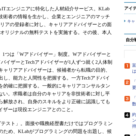
るITエンジニアに特化した人材紹介サービス。KLab
アイ
や技術者の情報を生かし、企業とエンジニアのマッチ
キャ
ャリアの登録者に対し、キャリアアドバイザーとの面
たオリジナルの無料テストを実施する。その後、本人
自分
。1つは「Wアドバイザー」制度。Wアドバイザーと
バイザーとTechアドバイザーが1人ずつ就く2人体制
富
キャリアアドバイザーは、候補者から転職の目的、
は
し、能力と人間性を把握する。一方Techアドバイ
「
を的確に把握する。一般的にキャリアコンサルタン
いない。求職者は自分のキャリアを非技術者に対し平
「
ら解放され、自身のスキルをより正確に認識しても
バイザーは現役エンジニアとのこと。
テスト」。面接や職務経歴書だけではプログラミン
ため、KLabがプログラミングの問題を出題し、候