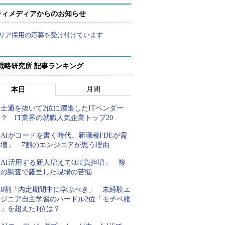
ティメディアからのお知らせ
リア採用の応募を受け付けています
戦略研究所 記事ランキング
月間
本日
士通を抜いて2位に躍進したITベンダー
？ IT業界の就職人気企業トップ20
AIがコードを書く時代、新職種FDEが需
要増」 7割のエンジニアが思う理由
AI活用する新人増えてOJT負担増」 複
数の調査で露呈した現場の苦悩
約8割「内定期間中に学ぶべき」 未経験エ
ンジニア自主学習のハードル2位「モチベ維
持」を超えた1位は？