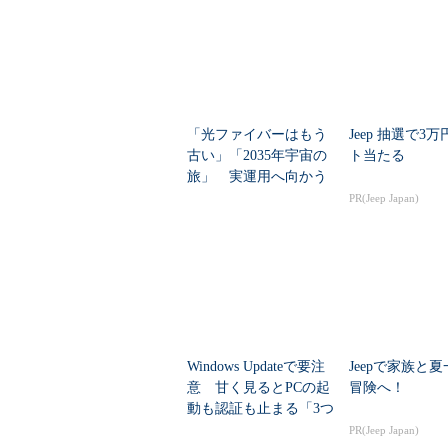
「光ファイバーはもう
Jeep 抽選で3
古い」「2035年宇宙の
ト当たる
旅」 実運用へ向かう
データセンター新技術
PR(Jeep Japan)
Windows Updateで要注
Jeepで家族と
意 甘く見るとPCの起
冒険へ！
動も認証も止まる「3つ
のセキュリティ移行」
PR(Jeep Japan)