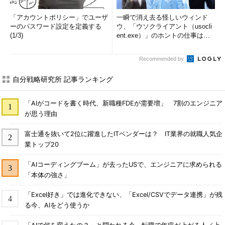
「アカウントポリシー」でユーザ
一瞬で消え去る怪しいウィンド
ーのパスワード設定を定義する
ウ、「ウソクライアント（usocli
(1/3)
ent.exe）」のホントの仕事は？
(1/2)
Recommended by
自分戦略研究所 記事ランキング
「AIがコードを書く時代、新職種FDEが需要増」 7割のエンジニア
が思う理由
富士通を抜いて2位に躍進したITベンダーは？ IT業界の就職人気企
業トップ20
「AIコーディングブーム」が去ったUSで、エンジニアに求められる
「本体の強さ」
「Excel好き」では進化できない、「Excel/CSVでデータ連携」が残
る今、AIをどう使うか