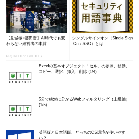
【見城徹×藤田晋】AI時代でも変
シングルサインオン（Single Sign
わらない経営者の本質
-On：SSO）とは
PR(FINCHI on GOETHE)
Excelの基本オブジェクト「セル」の参照、移動、
コピー、選択、挿入、削除 (1/4)
5分で絶対に分かるWebフィルタリング（上級編）
(1/5)
英語版と日本語版、どっちのOS環境が使いやす
い？