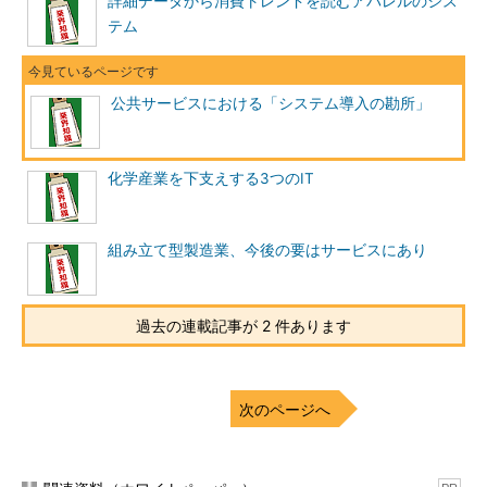
詳細データから消費トレンドを読むアパレルのシス
び指針を念頭に置いておくことをお勧めします。
テム
また、予算の効率的な活用および透明性の確保に対し、国民の
目が厳しくなっている昨今、官公庁におけるIT関連投資について
も見直しが求められるようになりました。こうした世論を受け
公共サービスにおける「システム導入の勘所」
て、情報システムにかかわる政府調達制度を見直す動きがここ数
年顕著になってきており、上記IT戦略にも、効率的な情報システ
ムの調達を目指す政策が盛り込まれています。
化学産業を下支えする3つのIT
政府調達制度の詳細については後述しますが、官公庁において
システム導入にかかわる際には、こうした政府の指針や制度の見
組み立て型製造業、今後の要はサービスにあり
直しの動向をタイムリーかつ正確に把握し、導入スケジュールや
適用するソリューションに適切に反映していくことが重要なポイ
ントとなってきます。
過去の連載記事が 2 件あります
官公庁システムの特徴
次のページへ
各府省のメイン業務を支える業務系システムは、おのおのの固
有業務を手厚くサポートするカスタムメイドの巨大かつ複雑なシ
ステムが、長年にわたって拡充されてきているため、業務の継続