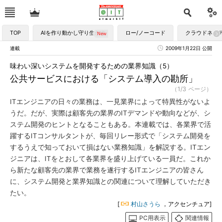
TOP
AIを作り動かし守り生かす
ロー/ノーコード
クラウドネイ
連載
2009年1月22日 公開
味わい深いシステムを開発するための業界知識（5）
公共サービスにおける「システム導入の勘所」
（1/3 ページ）
ITエンジニアの日々の業務は、一見業界によって特異性がないよ
うだ。だが、実際は顧客先の業界のITデマンドや動向などが、シ
ステム開発のヒントとなることもある。本連載では、各業界で活
躍するITコンサルタントが、毎回リレー形式で「システム開発を
するうえで知っておいて損はない業務知識」を解説する。ITエン
ジニアは、ITをとおして各業界を盛り上げている一員だ。これか
ら新たな顧客先の業界で業務を遂行するITエンジニアの皆さん
に、システム開発と業界知識との関連について理解していただき
たい。
[
村山さうら
，アクセンチュア]
PC用表示
関連情報