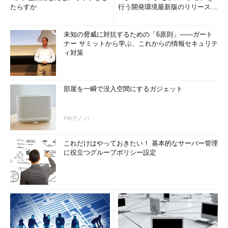
たらすか
行う開発環境最新版のリリースを
発表
未知の脅威に対抗するための「6原則」――ガート
ナー サミットから学ぶ、これからの情報セキュリテ
ィ対策
部屋を一瞬で没入空間にするガジェット
PR(デノン)
これだけはやっておきたい！ 基本的なサーバー管理
に役立つグループポリシー設定