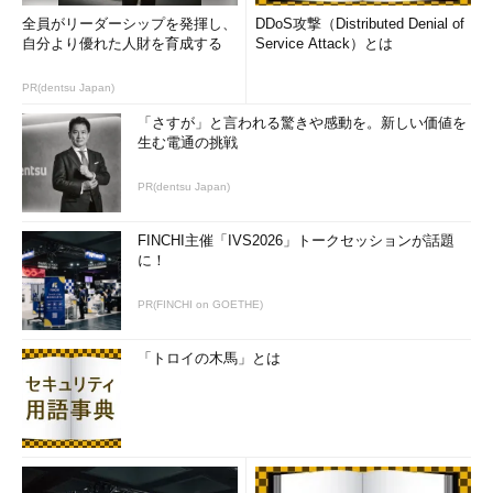
全員がリーダーシップを発揮し、
DDoS攻撃（Distributed Denial of
自分より優れた人財を育成する
Service Attack）とは
PR(dentsu Japan)
「さすが」と言われる驚きや感動を。新しい価値を
生む電通の挑戦
PR(dentsu Japan)
FINCHI主催「IVS2026」トークセッションが話題
に！
PR(FINCHI on GOETHE)
「トロイの木馬」とは