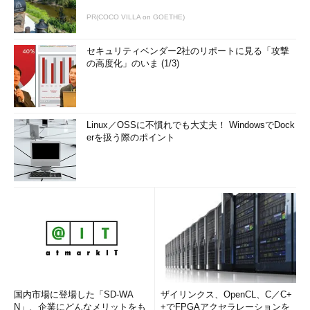
PR(COCO VILLA on GOETHE)
セキュリティベンダー2社のリポートに見る「攻撃
の高度化」のいま (1/3)
Linux／OSSに不慣れでも大丈夫！ WindowsでDock
erを扱う際のポイント
国内市場に登場した「SD-WA
ザイリンクス、OpenCL、C／C+
N」、企業にどんなメリットをも
+でFPGAアクセラレーションを