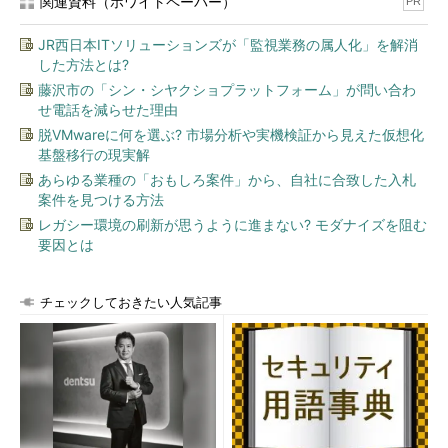
性の観点から刷新の難しいものが数多く残っています。
関連資料（ホワイトペーパー）
PR
また、経理や人事といったバックオフィス業務を支える基幹系
JR西日本ITソリューションズが「監視業務の属人化」を解消
した方法とは?
システム（財務会計システム、人事給与システム、購買管理シス
テムなど）は、メインフレームなどの大型汎用コンピュータ上で
藤沢市の「シン・シヤクショプラットフォーム」が問い合わ
せ電話を減らせた理由
稼働するレガシー・システムが多いのが特徴です。
脱VMwareに何を選ぶ? 市場分析や実機検証から見えた仮想化
基盤移行の現実解
いずれも、非競争的な環境で膨大な維持運営コストがかかって
いることから、それらを見直し、政府全体として統一的な業務・
あらゆる業種の「おもしろ案件」から、自社に合致した入札
案件を見つける方法
システム管理手法の下、府省間・府省内各組織間で整合的な業務
の遂行と情報システムの整備を行うことを目指して、「業務・シ
レガシー環境の刷新が思うように進まない? モダナイズを阻む
要因とは
ステム最適化計画策定指針」（ガイドライン）が定められていま
す。この最適化の流れを受け、近年、レガシー・システムのオー
プン系サーバへの刷新、ERPパッケージの導入、各府省間でのシ
チェックしておきたい人気記事
ステム共同利用（センター）化の動きが活発になってきていま
す。
知っておきたい官公庁の業界ルール2つ