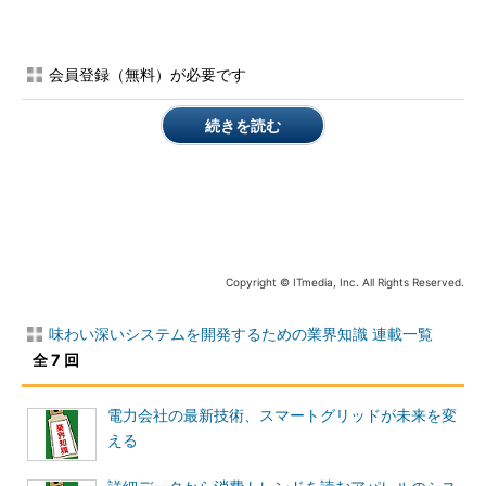
官公庁におけるIT政策の動向
電子政府の推進をはじめとした国のIT戦略の基本方針を決める
会員登録（無料）が必要です
政府のIT戦略本部は2001年以来、「e‐Japan戦略」（2001年1
月）、「e‐Japan戦略II」（2003年7月）、「IT新改革戦略」
続きを読む
（2006年1月）を発表し、2010年度までのIT政策の方向性を示し
てきました。さらに、上記IT戦略を着実に遂行するための施策集
である重点計画や政策パッケージも定めています。
最新の重点計画「重点計画－2008」（2008年8月）では、IT新
改革戦略で掲げられた3つの軸（1）IT構造改革力の追求、（2）
Copyright © ITmedia, Inc. All Rights Reserved.
IT基盤の整備、（3）世界への発信に基づき、「ITによる医療の
構造改革」「世界一便利で効率的な電子行政」「ユニバーサルデ
味わい深いシステムを開発するための業界知識 連載一覧
ザイン化されたIT社会」などの実現に向け、具体的な施策が打ち
全 7 回
出されており、これを受けた各府省で取り組みが進められていま
す。
電力会社の最新技術、スマートグリッドが未来を変
このように、官公庁における情報システムの在り方は、予算取
える
りの観点からも、政策に大きく左右されるため、その方向性およ