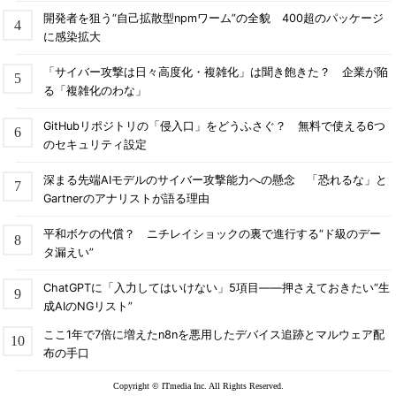
開発者を狙う“自己拡散型npmワーム”の全貌 400超のパッケージ
に感染拡大
「サイバー攻撃は日々高度化・複雑化」は聞き飽きた？ 企業が陥
る「複雑化のわな」
GitHubリポジトリの「侵入口」をどうふさぐ？ 無料で使える6つ
のセキュリティ設定
深まる先端AIモデルのサイバー攻撃能力への懸念 「恐れるな」と
Gartnerのアナリストが語る理由
平和ボケの代償？ ニチレイショックの裏で進行する“ド級のデー
タ漏えい”
ChatGPTに「入力してはいけない」5項目――押さえておきたい“生
成AIのNGリスト”
ここ1年で7倍に増えたn8nを悪用したデバイス追跡とマルウェア配
布の手口
Copyright © ITmedia Inc. All Rights Reserved.