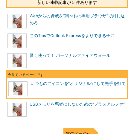
存じでしょうか。簡単に説明すると、EXEファイルに代表される
新しい連載記事が 5 件あります
実行ファイルのことを指します。このPE型のEXEファイルには、
「.rsrc」セクションという領域が存在し、そのセクション内で指
Webからの脅威を“調べもの専用ブラウザ”で封じ込
定されているアイコンイメージを、ファイルのアイコンとして表
めろ
示できます。端的にいってしまうと、EXEファイルには表示アイ
このTipsでOutlook Expressをよりできる子に
コンの情報が格納されていて、そこで指定されたアイコンイメー
ジをファイルのアイコンとして表示しています。
賢く使って！ パーソナルファイアウォール
【注1】
PE型ファイルについて詳細に説明すると、
それだけで本が1冊書けてしまうほど奥が深
いつものアイコンを“オリジナル”にして先手を打て
いものなので、ここでは本記事に関係する
部分について簡単に説明しています。
USBメモリを悪者にしないための“プラスアルファ”
次のページへ