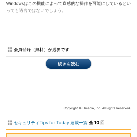
Windowsはこの機能によって直感的な操作を可能にしているとい
っても過言ではないでしょう。
会員登録（無料）が必要です
続きを読む
図1 アイコンを見てユーザー
はファイルを判別する
図1のように、アイコンを見るだけで、フォルダやメモ帳もし
くはPDFファイルなどと見分けることができ、視覚的にファイル
の種類を判断できるので利便性向上に一役買っています。
Copyright © ITmedia, Inc. All Rights Reserved.
しかし、ユーザーにとって便利な機能は、ウイルス作者にとっ
ても便利な機能なのです。
セキュリティTips for Today 連載一覧
全 10 回
PE（Portable Executable）型ファイル
【注1】
という言葉をご