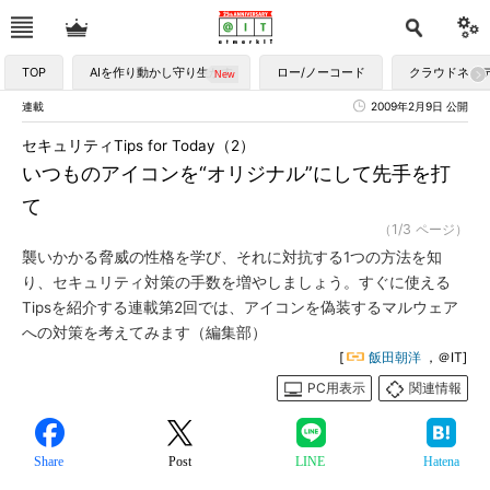
TOP
AIを作り動かし守り生かす
ロー/ノーコード
クラウドネイ
連載
2009年2月9日 公開
セキュリティTips for Today（2）
いつものアイコンを“オリジナル”にして先手を打
て
（1/3 ページ）
襲いかかる脅威の性格を学び、それに対抗する1つの方法を知
り、セキュリティ対策の手数を増やしましょう。すぐに使える
Tipsを紹介する連載第2回では、アイコンを偽装するマルウェア
への対策を考えてみます（編集部）
[
飯田朝洋
，＠IT]
PC用表示
関連情報
Share
Post
LINE
Hatena