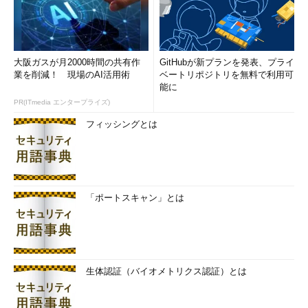
今回は、不正プログラムのアイコン偽装の中でも特にユーザー
が引っ掛かりやすいものについて紹介したいと思います。
大阪ガスが月2000時間の共有作
GitHubが新プランを発表、プライ
Index
業を削減！ 現場のAI活用術
ベートリポジトリを無料で利用可
能に
いつものアイコンを“オリジナル”にして先手
PR(ITmedia エンタープライズ)
を打て
フィッシングとは
Page 1
「不審なファイルをクリックするな」への
違和感
「ポートスキャン」とは
「見慣れた」を攻撃の糸口にするアイコン
偽装
Page 2
生体認証（バイオメトリクス認証）とは
あなたはそれを「不審」と判断できますか
逆転の発想、偽装される前に“偽装”せよ？