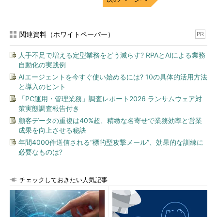
図2 実行ファイルに付けられ
たアイコンの例
calc.exe……計算機ソフトウ
関連資料（ホワイトペーパー）
PR
ェア
MSIMN.EXE……電子メール
人手不足で増える定型業務をどう減らす? RPAとAIによる業務
ソフト
自動化の実践例
NOTEPAD.EXE……テキスト
エディタソフトウェア
AIエージェントを今すぐ使い始めるには? 10の具体的活用方法
wmplayer.exe……マルチメ
と導入のヒント
ディアコンテンツ再生ソフト
「PC運用・管理業務」調査レポート2026 ランサムウェア対
ウェア
策実態調査報告付き
通常は図2のように、アプリケーション固有の機能を連想させ
顧客データの重複は40%超、精緻な名寄せで業務効率と営業
成果を向上させる秘訣
るイメージがアイコンとして表現されていることが多く、これに
年間4000件送信される“標的型攻撃メール”、効果的な訓練に
よってユーザーが視覚的にそのアプリケーションの機能を理解す
必要なものは?
ることに役立てています。
しかし、ウイルス作者はこのPE型ファイルの機能を逆手に取
チェックしておきたい人気記事
り、不正プログラムのアイコンを偽装することによって、ユーザ
ーに不審なファイルと意識させることなく、思わずクリックさせ
てしまうような細工をするケースがあります。