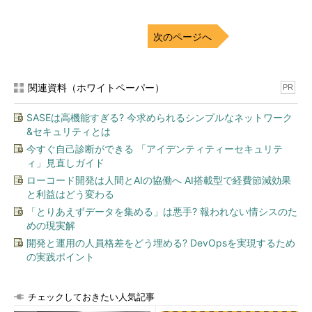
次のページへ
関連資料（ホワイトペーパー）
PR
SASEは高機能すぎる? 今求められるシンプルなネットワーク
&セキュリティとは
今すぐ自己診断ができる 「アイデンティティーセキュリテ
ィ」見直しガイド
ローコード開発は人間とAIの協働へ AI搭載型で経費節減効果
と利益はどう変わる
「とりあえずデータを集める」は悪手? 報われない情シスのた
めの現実解
開発と運用の人員格差をどう埋める? DevOpsを実現するため
の実践ポイント
チェックしておきたい人気記事