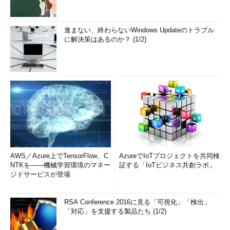
進まない、終わらないWindows Updateのトラブル
に解決策はあるのか？ (1/2)
AWS／Azure上でTensorFlow、C
AzureでIoTプロジェクトを共同検
NTKを――機械学習環境のマネー
証する「IoTビジネス共創ラボ」
ジドサービスが登場
RSA Conference 2016に見る「可視化」「検出」
「対応」を支援する製品たち (1/2)