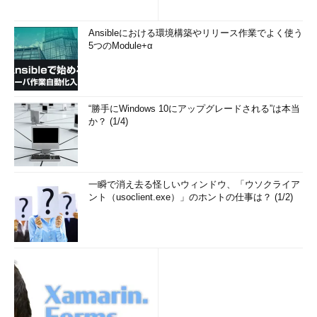
ン」 (1/3)
Ansibleにおける環境構築やリリース作業でよく使う
5つのModule+α
“勝手にWindows 10にアップグレードされる”は本当
か？ (1/4)
一瞬で消え去る怪しいウィンドウ、「ウソクライア
ント（usoclient.exe）」のホントの仕事は？ (1/2)