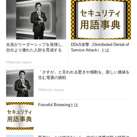
全員がリーダーシップを発揮し、
DDoS攻撃（Distributed Denial of
自分より優れた人財を育成する
Service Attack）とは
PR(dentsu Japan)
「さすが」と言われる驚きや感動を。新しい価値を
生む電通の挑戦
PR(dentsu Japan)
Forceful Browsingとは