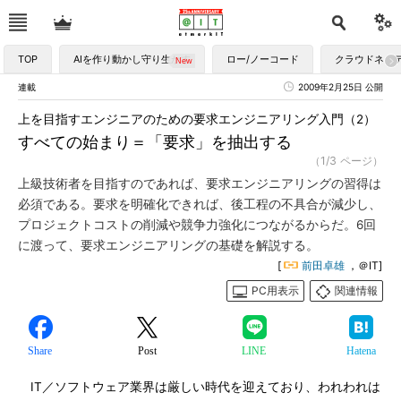
TOP
AIを作り動かし守り生かす
ロー/ノーコード
クラウドネイ
連載
2009年2月25日 公開
上を目指すエンジニアのための要求エンジニアリング入門（2）
すべての始まり＝「要求」を抽出する
（1/3 ページ）
上級技術者を目指すのであれば、要求エンジニアリングの習得は
必須である。要求を明確化できれば、後工程の不具合が減少し、
プロジェクトコストの削減や競争力強化につながるからだ。6回
に渡って、要求エンジニアリングの基礎を解説する。
[
前田卓雄
，＠IT]
PC用表示
関連情報
Share
Post
LINE
Hatena
IT／ソフトウェア業界は厳しい時代を迎えており、われわれは