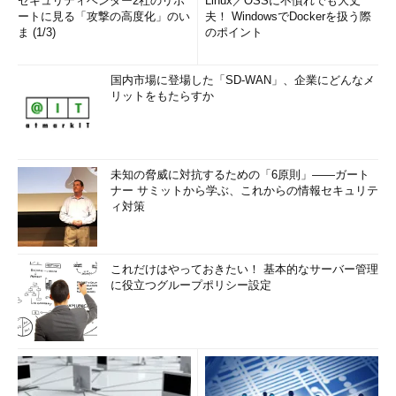
セキュリティベンダー2社のリポ
Linux／OSSに不慣れでも大丈
ートに見る「攻撃の高度化」のい
夫！ WindowsでDockerを扱う際
ま (1/3)
のポイント
国内市場に登場した「SD-WAN」、企業にどんなメ
リットをもたらすか
未知の脅威に対抗するための「6原則」――ガート
ナー サミットから学ぶ、これからの情報セキュリテ
ィ対策
これだけはやっておきたい！ 基本的なサーバー管理
に役立つグループポリシー設定