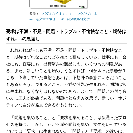
参考：
「バグをなくす」には、「バグのない世
界」を文章で示せ ― ＠IT自分戦略研究所
要求は不満・不足・問題・トラブル・不愉快なこと・期待は
ずれ……の裏返し
われわれは誰しも不満・不足・問題・トラブル・不愉快なこ
と・期待はずれなことなどを抱えて暮らしている。仕事にも、会
社にも、顧客にも、出荷済みの製品にも、いくつもの問題があ
る。また、新しいことを始めようとすれば、何か困った事態が生
じる。予期していた事態もあれば、予想外の事態にいらだつこと
もあるだろう。つまるところ、不満や問題が生まれる。問題は常
に生まれ、なくなりはしないのである。よって、問題との付き合
い方に工夫が必要である。問題のとらえ方次第で、新しい、ポジ
ティブな自分が発見できるかもしれない。
「問題を集めること」と「要求を集めること」は似通ったプロ
セスを持つ。しかし、ただ不満や問題を集め、文句をいっている
だけでは「要求」は生まれない。「問題」と「要求」の違いは、