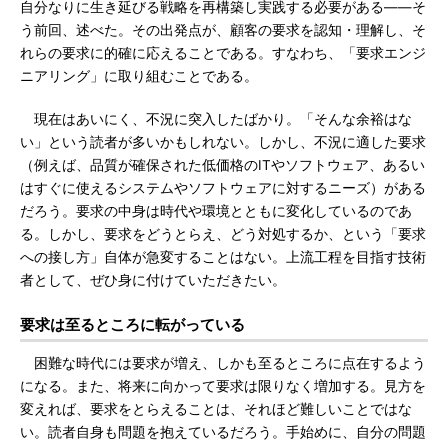
自分なりに生き延びる戦略を再構築し実践する必要がある――そ
う前回、述べた。その出発点が、顧客の要求を認知・理解し、そ
れらの要求に的確に応えることである。すなわち、「要求エンジ
ニアリング」に取り組むことである。
現在はあいにく、不況に突入したばかり。「そんな余裕はな
い」という読者が多いかもしれない。しかし、不況に適した要求
（例えば、品質が確保された低価格のITやソフトウェア、あるい
はすぐに使えるシステムやソフトウェアに対するニーズ）がある
だろう。要求の中身は時代や環境とともに変化しているのであ
る。しかし、要求をどうとらえ、どう対処するか、という「要求
への接し方」自体が急変することはない。上流工程を目指す技術
者として、ぜひ身に付けていただきたい。
要求は至るところに転がっている
困難な時代には要求が増え、しかも至るところに点在するよう
になる。また、将来に向かって要求は限りなく増加する。見方を
変えれば、要求をとらえることは、それほど難しいことではな
い。読者自身も問題を抱えているだろう。手始めに、自分の問題