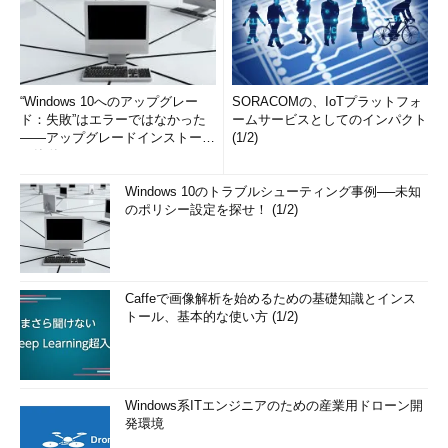
“Windows 10へのアップグレー
SORACOMの、IoTプラットフォ
ド：失敗”はエラーではなかった
ームサービスとしてのインパクト
――アップグレードインストール
(1/2)
の簡単まとめ (1/3...
Windows 10のトラブルシューティング事例──未知
のポリシー設定を探せ！ (1/2)
Caffeで画像解析を始めるための基礎知識とインス
トール、基本的な使い方 (1/2)
Windows系ITエンジニアのための産業用ドローン開
発環境