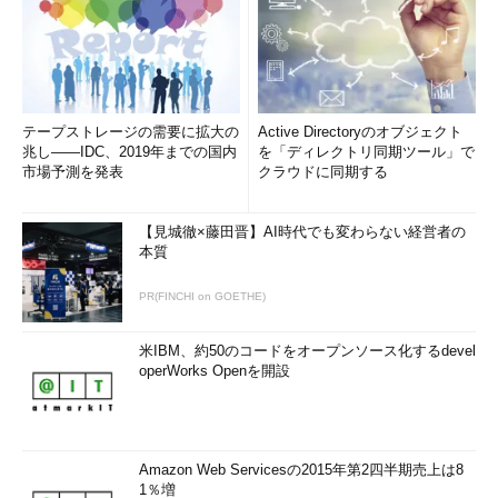
テープストレージの需要に拡大の
Active Directoryのオブジェクト
兆し――IDC、2019年までの国内
を「ディレクトリ同期ツール」で
市場予測を発表
クラウドに同期する
【見城徹×藤田晋】AI時代でも変わらない経営者の
本質
PR(FINCHI on GOETHE)
米IBM、約50のコードをオープンソース化するdevel
operWorks Openを開設
Amazon Web Servicesの2015年第2四半期売上は8
1％増