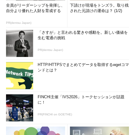
全員がリーダーシップを発揮し、
下請けが現場をトンズラ。取り残
自分より優れた人財を育成する
された元請けの運命は？ (1/2)
PR(dentsu Japan)
「さすが」と言われる驚きや感動を。新しい価値を
生む電通の挑戦
PR(dentsu Japan)
HTTP/HTTPSでまとめてデータを取得するwgetコマ
ンドとは？
FINCHI主催「IVS2026」トークセッションが話題
に！
PR(FINCHI on GOETHE)