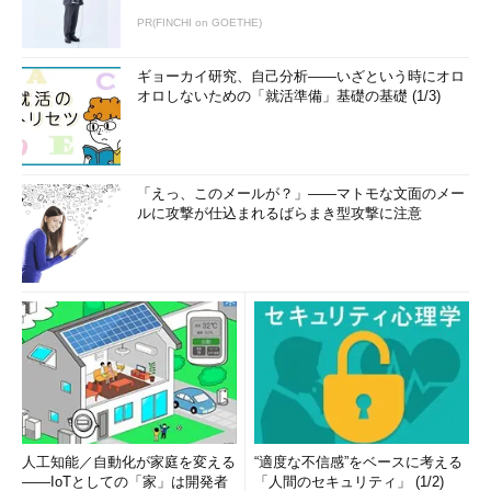
PR(FINCHI on GOETHE)
ギョーカイ研究、自己分析――いざという時にオロ
オロしないための「就活準備」基礎の基礎 (1/3)
「えっ、このメールが？」――マトモな文面のメー
ルに攻撃が仕込まれるばらまき型攻撃に注意
人工知能／自動化が家庭を変える
“適度な不信感”をベースに考える
――IoTとしての「家」は開発者
「人間のセキュリティ」 (1/2)