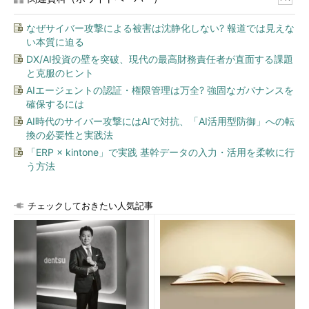
なぜサイバー攻撃による被害は沈静化しない? 報道では見えな
い本質に迫る
DX/AI投資の壁を突破、現代の最高財務責任者が直面する課題
と克服のヒント
AIエージェントの認証・権限管理は万全? 強固なガバナンスを
確保するには
AI時代のサイバー攻撃にはAIで対抗、「AI活用型防御」への転
換の必要性と実践法
「ERP × kintone」で実践 基幹データの入力・活用を柔軟に行
う方法
チェックしておきたい人気記事