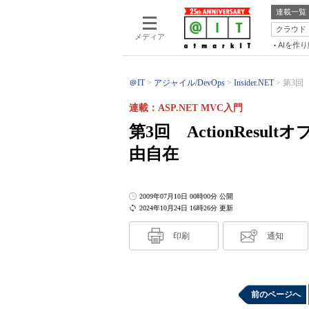
連載一覧
クラウド
メディア
AIを作
＠IT
アジャイル/DevOps
Insider.NET
第3回 
連載：ASP.NET MVC入門
第3回 ActionRes
由自在
2009年07月10日 00時00分 公開
2024年10月24日 16時26分 更新
印刷
通知
前のページへ