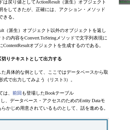
り値としてActionResult（派生）オブジェクト
明をしてきたが、正確には、アクション・メソッド
できる。
esult（派生）オブジェクト以外のオブジェクトを返し
トの内容をConvert.ToStringメソッドで文字列表現に
ntentResultオブジェクトを生成するのである。
区切りテキストとして出力する
トを利用した具体的な例として、ここではデータベースから取
形式で出力してみよう（リスト3）。
ては、
前回
も登場したBookテーブル
、データベース・アクセスのためのEntity Dataモ
xがあらかじめ用意されているものとして、話を進める。