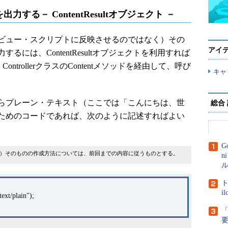
る－ ContentResultオブジェクト －
ビュー・スクリプトに反映させるのではなく）その
アイ
には、ContentResultオブジェクトを利用すれば
、ControllerクラスのContentメソッドを経由して、呼び
キャ
らプレーン・テキスト（ここでは「こんにちは、世
総合
ためのコードであれば、次のように記述すればよい
G
roller）そのものの作成方法については、前回までの内容に従うものとする。
n
ル
ト
i
/plain");
「