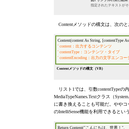
図1 サンプルの実行結果（http:/
指定されたテキストがそ
Contentメソッドの構文は、次の
Content(content As String, [contentType A
' content：出力するコンテンツ
' contentType：コンテンツ・タイプ
' contentEncoding：出力の文字エン
Contentメソッドの構文（VB）
リスト1では、引数contentTy
MediaTypeNames.Textクラス（
に書き換えることも可能だ。ややコードは
のIntelliSense機能を利用できる
Return Content("こんにちは、世界！", _