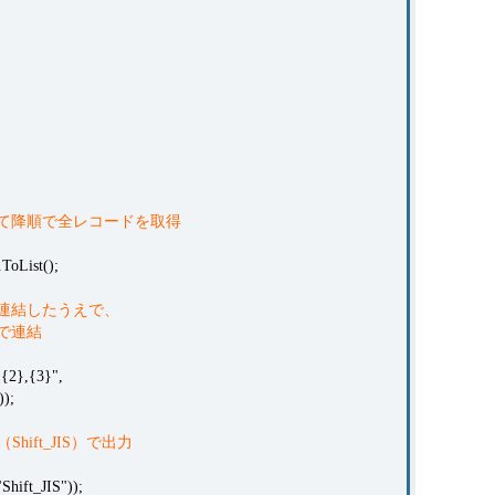
列について降順で全レコードを取得
ToList();
で連結したうえで、
りで連結
{2},{3}",
));
Shift_JIS）で出力
ift_JIS"));