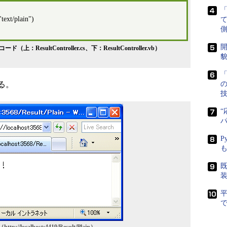
t/plain")
側
開
sultController.cs、下：ResultController.vb）
貌
「
る。
“
P
既
で