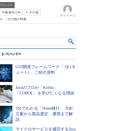
ペーパー
・中級者向けAI
その他
マイページ
ws
その他の特集
イトペーパー
GUI開発フレームワーク「 Qt (キ
ュート) 」ご紹介資料
Javaのプロが「Kotlin」
k
「COBOL」を学びたくなる理由
3分でわかる「Notes移行」 方針
立案から製品選定、運用まで解
説
マイクロサービスを補完するJava