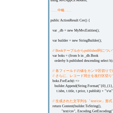
using MvcAppCs.Models;
……中略……
public ActionResult Csv() {
var _db = new MyMvcEntities();
var builder = new StringBuilder();
// Bookテーブルからpublished
var boks = (from b in _db.Book
orderby b.published descending select b).
// 各フィールドの値をカンマ区切り
// さらに、レコード同士を改行区切
boks.ForEach(t =>
builder.Append(String.Format("{0},{1},
t.isbn, t.title, t.price, t.publish) + "\r\n"
// 生成された文字列を「text/csv」形式（
return Content(builder.ToString(),
"text/csv", Encoding.GetEncoding("Sh