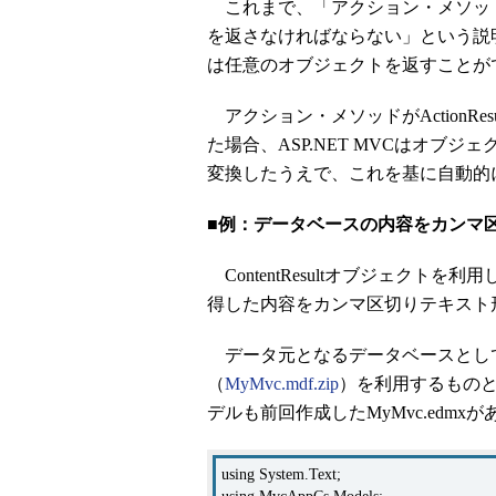
これまで、「アクション・メソッドは戻
を返さなければならない」という説
は任意のオブジェクトを返すことが
アクション・メソッドがActionR
た場合、ASP.NET MVCはオブジェク
変換したうえで、これを基に自動的にCo
■例：データベースの内容をカンマ
ContentResultオブジェク
得した内容をカンマ区切りテキスト
データ元となるデータベースとし
（
MyMvc.mdf.zip
）を利用するものとし
デルも前回作成したMyMvc.edm
using System.Text;