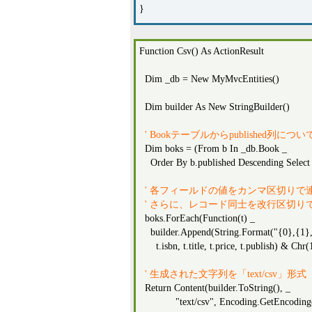
}
Function Csv() As ActionResult
Dim _db = New MyMvcEntities()
Dim builder As New StringBuilder()
' Bookテーブルからpublished列
Dim boks = (From b In _db.Book _
Order By b.published Descending Select 
' 各フィールドの値をカンマ区切りで
' さらに、レコード同士を改行区切り
boks.ForEach(Function(t) _
builder.Append(String.Format("{0},{1},
t.isbn, t.title, t.price, t.publish) & Chr
' 生成された文字列を「text/csv」形式（S
Return Content(builder.ToString(), _
"text/csv", Encoding.GetEncoding("