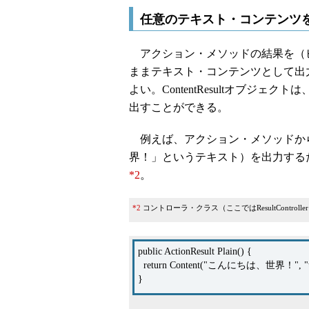
任意のテキスト・コンテンツを出力す
アクション・メソッドの結果を（
ままテキスト・コンテンツとして出力する
よい。ContentResultオブジェクトは
出すことができる。
例えば、アクション・メソッドか
界！」というテキスト）を出力する
*2
。
*2
コントローラ・クラス（ここではResultCont
public ActionResult Plain() {
return Content("こんにちは、世界！", "text
}