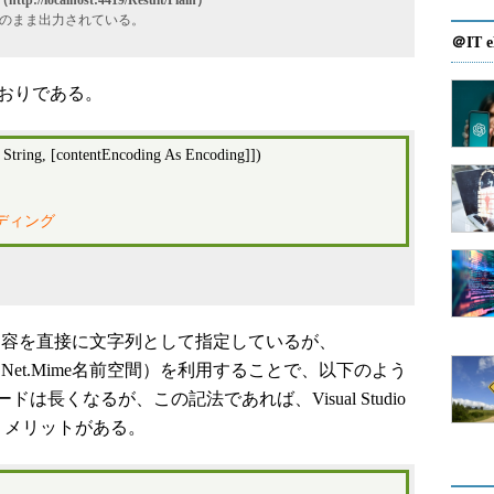
/localhost:4419/Result/Plain）
のまま出力されている。
＠IT e
とおりである。
s String, [contentEncoding As Encoding]])
コーディング
peの内容を直接に文字列として指定しているが、
System.Net.Mime名前空間）を利用することで、以下のよう
長くなるが、この記法であれば、Visual Studio
というメリットがある。