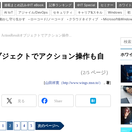
連載まとめ読み＠IT eBook
記事ランキング
＠IT Special
セミナー
ホワイト
AI IoT
アジャイル/DevOps
セキュリティ
キャリア&スキル
Windows
初
り動かし守り生かす
ローコード/ノーコード
クラウドネイティブ
Microsoft&Windo
Server & Storage
HTML5 + UX
ActionResultオブジェクトでアクション操作...
Smart & Social
Coding Edge
ultオブジェクトでアクション操作も自
ホワ
Java Agile
Database Expert
（2/5 ページ）
Linux ＆ OSS
[
山田祥寛（http://www.wings.msn.to/）
，
著
]
Master of IP Networ
Security & Trust
見る
Share
Test & Tools
Insider.NET
1
|
2
|
3
|
4
|
5
次のページへ
ブログ