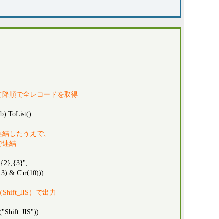
について降順で全レコードを取得
b).ToList()
連結したうえで、
で連結
{2},{3}", _
(13) & Chr(10)))
hift_JIS）で出力
Shift_JIS"))