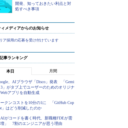
開発、知っておきたい利点と対
処すべき事項
ティメディアからのお知らせ
リア採用の応募を受け付けています
 記事ランキング
月間
本日
oogle、AIブラウザ「Disco」発表 「Gemi
i 3」がタブ上でユーザーのためのオリジナ
Webアプリを自動生成
ークンコストを10分の1に 「GitHub Cop
lot」はどう削減したのか
AIがコードを書く時代、新職種FDEが需
要増」 7割のエンジニアが思う理由