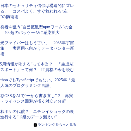
「日本のセキュリティ信仰は構造的にズレ
てる」 コスパよく、すぐ救われる“左
”の防衛術
発者を狙う“自己拡散型npmワーム”の全
 400超のパッケージに感染拡大
光ファイバーはもう古い」「2035年宇宙
の旅」 実運用へ向かうデータセンター新
技術
応用情報が消える”って本当？ 「生成AI
パスポート」って何？ IT資格の今を読む
ythonでもTypeScriptでもない、2025年「最
も人気のプログラミング言語」
存OSSをAIで“一から書き直し”？ 再実
装・ライセンス回避が招く対立と分断
平和ボケの代償？ ニチレイショックの裏
進行する“ド級のデータ漏えい”
»
ランキングをもっと見る