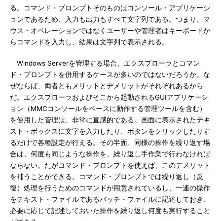
る。コマンド・プロンプトそのものはコンソール・アプリケーシ
ョンであるため、入力も出力もすべて文字列である。つまり、マ
ウス・オペレーションではなくユーザーや管理者はキーボードか
らコマンドを入力し、結果は文字列で表示される。
Windows Serverを管理する場合、エクスプローラとコマン
ド・プロンプトを併用するケースが多いのではないだろうか。な
ぜならば、両者ともメリットとデメリットがそれぞれあるから
だ。エクスプローラおよびそこから起動されるGUIアプリケーシ
ョン（MMCコンソールをベースに動作する管理ツールを含む）
を使用した管理は、非常に直感的である。画面に表示されたテキ
スト・ボックスに文字を入力したり、ボタンをクリックしたりす
るだけで各種設定が行える。その半面、同様の操作を繰り返す場
合は、何度も同じような操作を、繰り返し手作業で行わなければ
ならない。だがコマンド・プロンプトを使えば、このデメリット
を補うことができる。コマンド・プロンプトでは繰り返し（反
復）処理を行うためのコマンドが用意されているし、一連の操作
をテキスト・ファイルであるバッチ・ファイルに記述しておき、
必要に応じて記述しておいた操作を繰り返し何度も実行すること