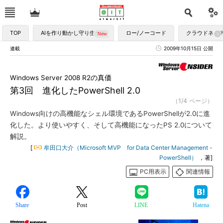
TOP
AIを作り動かし守り生かす
ロー/ノーコード
クラウドネイ
連載
2009年10月15日 公開
Windows Server 2008 R2の真価
第3回 進化したPowerShell 2.0
（1/4 ページ）
Windows向けの高機能なシェル環境であるPowerShellが2.0に進
化した。より使いやすく、そして高機能になったPS 2.0について
解説。
[
牟田口大介（Microsoft MVP for Data Center Management -
PowerShell）
，著]
PC用表示
関連情報
Share
Post
LINE
Hatena