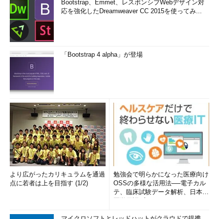
Bootstrap、Emmet、レスポンシブWebデザイン対
応を強化したDreamweaver CC 2015を使ってみ...
「Bootstrap 4 alpha」が登場
より広がったカリキュラムを通過
勉強会で明らかになった医療向け
点に若者は上を目指す (1/2)
OSSの多様な活用法──電子カル
テ、臨床試験データ解析、日本語
医学用語プラットフォーム、画...
マイクロソフトとレッドハットがクラウドで提携