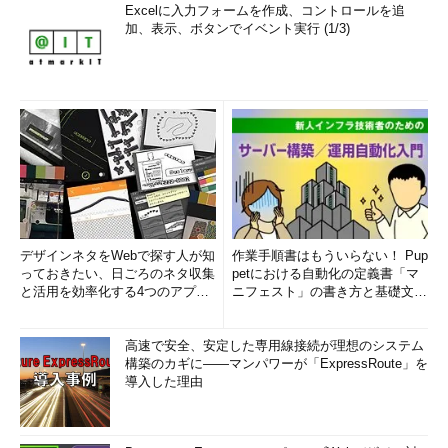
Excelに入力フォームを作成、コントロールを追
加、表示、ボタンでイベント実行 (1/3)
デザインネタをWebで探す人が知
作業手順書はもういらない！ Pup
っておきたい、日ごろのネタ収集
petにおける自動化の定義書「マ
と活用を効率化する4つのアプリ
ニフェスト」の書き方と基礎文法
(1/3)
まとめ (1/5)
高速で安全、安定した専用線接続が理想のシステム
構築のカギに――マンパワーが「ExpressRoute」を
導入した理由