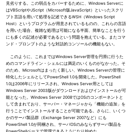
見劣りする。この弱点をカバーするために、Windows Serverに
はVBScriptやJScript（Microsoft版JavaScript）といったスクリ
プト言語を用いて処理を記述できるWSH（Windows Script
Host）というプログラムが用意されているものの、これらの言語
を用いた場合、複雑な処理は可能になる半面、簡単なことを行う
にも多くの記述が必要であるという問題を抱えている。またコマ
ンド・プロンプトのような対話的コンソールの機能もない。
このように、これまではWindows Server管理を円滑に行うた
めのコマンドライン・シェルには満足のいくものがなかった。そ
のため、Microsoftはまったく新しい、Windows Serverの管理に
特化したシェルとしてPowerShell 1.0を開発した。PowerShell
1.0は2006年にリリースされ、Windows Server用としては
Windows Server 2003版がダウンロードおよびインストールが可
能となった。Windows Server 2008ではOSのコンポーネントと
して含まれており、サーバー・マネージャから「機能の追加」を
行うことでインストールすることが可能である。さらに、いくつ
かのサーバ製品群（Exchange Server 2007など）にも
PowerShell 1.0が同梱され、サーバOSのみならずサーバ製品を
PowerShellベースで管理できるようになり始めた。