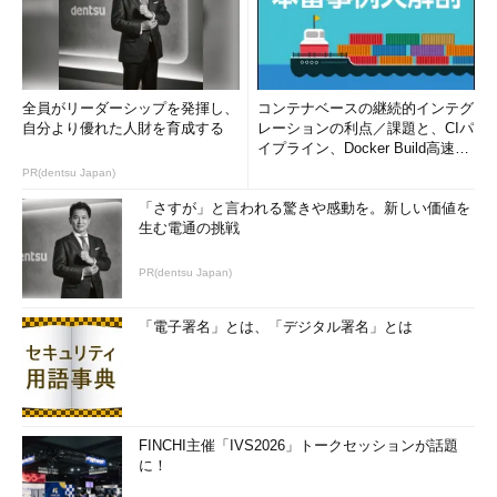
全員がリーダーシップを発揮し、
コンテナベースの継続的インテグ
自分より優れた人財を育成する
レーションの利点／課題と、CIパ
イプライン、Docker Build高速化
のコツ (1/2...
PR(dentsu Japan)
「さすが」と言われる驚きや感動を。新しい価値を
生む電通の挑戦
PR(dentsu Japan)
「電子署名」とは、「デジタル署名」とは
FINCHI主催「IVS2026」トークセッションが話題
に！