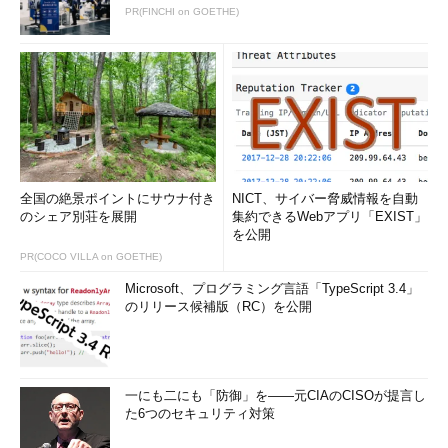
PR(FINCHI on GOETHE)
全国の絶景ポイントにサウナ付き
NICT、サイバー脅威情報を自動
のシェア別荘を展開
集約できるWebアプリ「EXIST」
を公開
PR(COCO VILLA on GOETHE)
Microsoft、プログラミング言語「TypeScript 3.4」
のリリース候補版（RC）を公開
一にも二にも「防御」を――元CIAのCISOが提言し
た6つのセキュリティ対策