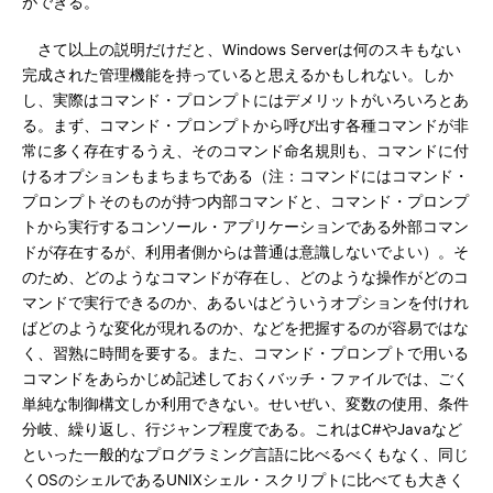
ができる。
さて以上の説明だけだと、Windows Serverは何のスキもない
完成された管理機能を持っていると思えるかもしれない。しか
し、実際はコマンド・プロンプトにはデメリットがいろいろとあ
る。まず、コマンド・プロンプトから呼び出す各種コマンドが非
常に多く存在するうえ、そのコマンド命名規則も、コマンドに付
けるオプションもまちまちである（注：コマンドにはコマンド・
プロンプトそのものが持つ内部コマンドと、コマンド・プロンプ
トから実行するコンソール・アプリケーションである外部コマン
ドが存在するが、利用者側からは普通は意識しないでよい）。そ
のため、どのようなコマンドが存在し、どのような操作がどのコ
マンドで実行できるのか、あるいはどういうオプションを付けれ
ばどのような変化が現れるのか、などを把握するのが容易ではな
く、習熟に時間を要する。また、コマンド・プロンプトで用いる
コマンドをあらかじめ記述しておくバッチ・ファイルでは、ごく
単純な制御構文しか利用できない。せいぜい、変数の使用、条件
分岐、繰り返し、行ジャンプ程度である。これはC#やJavaなど
といった一般的なプログラミング言語に比べるべくもなく、同じ
くOSのシェルであるUNIXシェル・スクリプトに比べても大きく