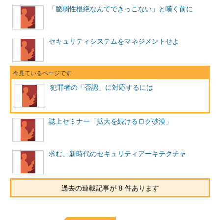
事件が起きてからでは遅い、とはいいますが、そろそろ内部犯
「脆弱性根絶なんてできっこない」と嘆く前に
行についての本格的な議論や法整備、技術者の育成などに着手し
てもいいころだと思います。
セキュリティシステムをマネジメントせよ
Index
犯罪者の「否認」に対応するには
犯罪者の「否認」に対応するには
Page1
今回はあえて、あおります。
不況と犯罪
誌上セミナー「拡大を続けるログ砂漠」
裏社会と簡単につながるインターネット
Page2
求む、新時代のセキュリティアーキテクチャ
デジタル社会での「プロによる犯行」の恐
怖
ログねつ造の可能性を考える
過去の連載記事が 8 件あります
Page3
クラウド時代にどうやって「否認問題」を