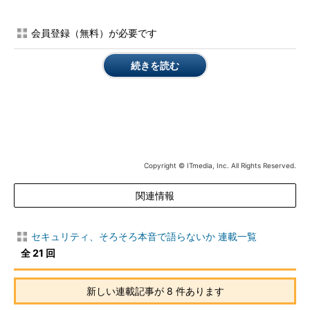
全と公開について、顧客との契約や義務化まで踏み込むような動
きが必要なのかもしれません。
会員登録（無料）が必要です
身近な例としては、「メールが消えた」「スケジュールが消え
続きを読む
た」と騒いでも、相手にされないことが考えられます。ある事業
者では自分のアクセスログが見れるようになっていますが、その
ような取り組みをクラウドサービス利用時にも操作ログの公開と
して取り入れてほしいものです。
個人としても、企業としても、重要な情報を自分のPCや会社
Copyright © ITmedia, Inc. All Rights Reserved.
のサーバから外の業者のサーバに移すようになったいまこそ、ロ
グに関してさらにレベルを上げた議論が必要なのではないでしょ
関連情報
うか。
セキュリティ、そろそろ本音で語らないか 連載一覧
今回ホラー話をしてみたのは、現実に起こっていること、これ
全 21 回
から起こりそうな予感が強くしているためで、それに関連する法
整備や人材確保、技術者やサービスの提供などが追い付いていな
いのでは、と危惧（きぐ）しているからです。
新しい連載記事が 8 件あります