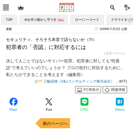
TOP
AIを作り動かし守り生かす
ロー/ノーコード
クラウドネイ
連載
2009年11月2日 公開
セキュリティ、そろそろ本音で語らないか（11）
犯罪者の「否認」に対応するには
（3/3 ページ）
決して人ごとではないサイバー犯罪。犯罪者に対しても“性善
説”で考えていいのでしょうか？ プロの犯行に対抗するために、
私たちができることを考えます（編集部）
[
三輪信雄（S&Jコンサルティング株式会社）
，＠IT]
PC用表示
関連情報
Share
Post
LINE
Hatena
前のページへ