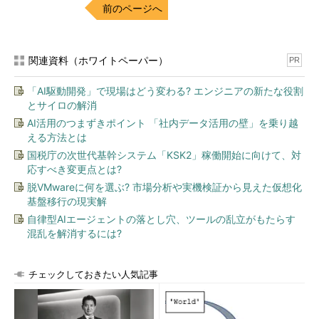
扱うべきか
前のページへ
「セキュリティ、そろそろ本音で語らないか」
連載目次
関連資料（ホワイトペーパー）
PR
「AI駆動開発」で現場はどう変わる? エンジニアの新たな役割
三輪 信雄（みわ のぶお）
とサイロの解消
AI活用のつまずきポイント 「社内データ活用の壁」を乗り越
S&Jコンサルティング株式会社
える方法とは
代表取締役
国税庁の次世代基幹システム「KSK2」稼働開始に向けて、対
チーフコンサルタント
応すべき変更点とは?
脱VMwareに何を選ぶ? 市場分析や実機検証から見えた仮想化
1995年より日本で情報セキュリティビジネ
基盤移行の現実解
スの先駆けとして事業を開始し、技術者コ
自律型AIエージェントの落とし穴、ツールの乱立がもたらす
ミュニティを組織し業界をリードした。ま
混乱を解消するには?
た、日本のMicrosoft製品に初めてセキュリ
ティパッチを発行させた脆弱性発見者とし
ても知られている。
チェックしておきたい人気記事
そのほか多くの製品の脆弱性を発見してき
た。また、無線LANの脆弱性として霞が関