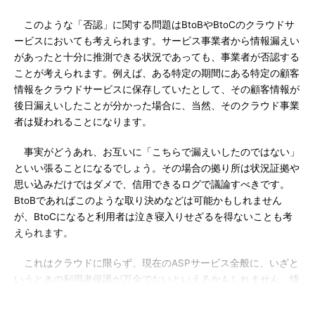
このような「否認」に関する問題はBtoBやBtoCのクラウドサ
ービスにおいても考えられます。サービス事業者から情報漏えい
があったと十分に推測できる状況であっても、事業者が否認する
ことが考えられます。例えば、ある特定の期間にある特定の顧客
情報をクラウドサービスに保存していたとして、その顧客情報が
後日漏えいしたことが分かった場合に、当然、そのクラウド事業
者は疑われることになります。
事実がどうあれ、お互いに「こちらで漏えいしたのではない」
といい張ることになるでしょう。その場合の拠り所は状況証拠や
思い込みだけではダメで、信用できるログで議論すべきです。
BtoBであればこのような取り決めなどは可能かもしれません
が、BtoCになると利用者は泣き寝入りせざるを得ないことも考
えられます。
これはクラウドに限らず、現在のASPサービス全般に、いざと
いうときの利用者保護が万全でないといえるかもしれません。情
報漏えいしないような努力としてのセキュリティ対策は行うもの
の、いざ漏えいした場合の被害者への情報開示のため、ログの保