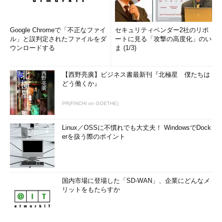
Google Chromeで「不正なファイ
セキュリティベンダー2社のリポ
ル」と誤判定されたファイルをダ
ートに見る「攻撃の高度化」のい
ウンロードする
ま (1/3)
【西野亮廣】ビジネス書最新刊『北極星 僕たちは
どう働くか』
PR(FINCHI on GOETHE)
Linux／OSSに不慣れでも大丈夫！ WindowsでDock
erを扱う際のポイント
国内市場に登場した「SD-WAN」、企業にどんなメ
リットをもたらすか