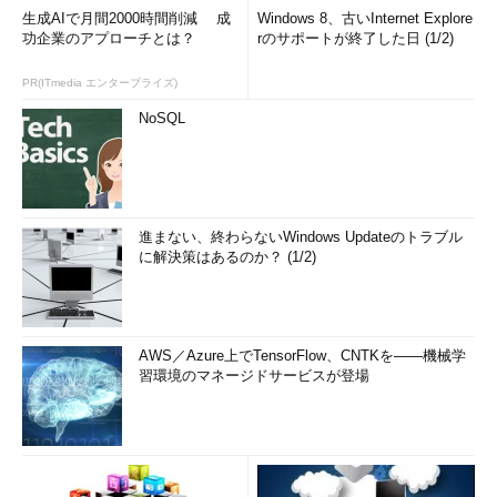
生成AIで月間2000時間削減 成
Windows 8、古いInternet Explore
功企業のアプローチとは？
rのサポートが終了した日 (1/2)
PR(ITmedia エンタープライズ)
NoSQL
進まない、終わらないWindows Updateのトラブル
に解決策はあるのか？ (1/2)
AWS／Azure上でTensorFlow、CNTKを――機械学
習環境のマネージドサービスが登場