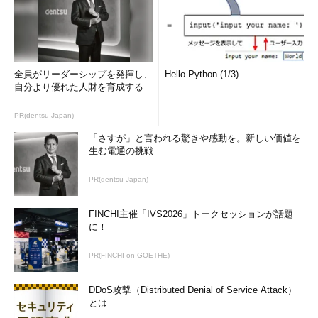
や兜町を調査し報告書を公開した。Webア
プリケーションの脆弱性について問題を発
見・公開し現在のWebアプリケーションセ
キュリティ市場を開拓した。
全員がリーダーシップを発揮し、
Hello Python (1/3)
自分より優れた人財を育成する
また、セキュリティポリシーという言葉が
一般的でなかったころからコンサルティン
PR(dentsu Japan)
グ事業を開始して、さらに脆弱性検査、セ
「さすが」と言われる驚きや感動を。新しい価値を
キュリティ監視など日本で情報セキュリテ
生む電通の挑戦
ィ事業の先駆けとなった。
PR(dentsu Japan)
上場企業トップ経験者としての視点で情報
セキュリティを論じることができる。教科
FINCHI主催「IVS2026」トークセッションが話題
書通りのマネジメント重視の対策に異論を
に！
もち、グローバルスタンダードになるべき
実践的なセキュリティシステムの構築に意
PR(FINCHI on GOETHE)
欲的に取り組んでいる。また、ALSOKで情
報セキュリティ事業の立ち上げ支援を行っ
DDoS攻撃（Distributed Denial of Service Attack）
とは
た経験から、物理とITセキュリティの融合を