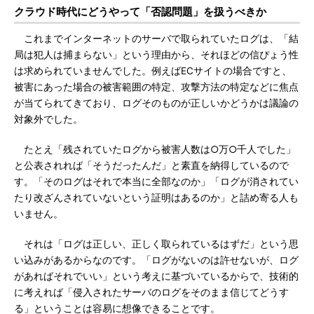
クラウド時代にどうやって「否認問題」を扱うべきか
これまでインターネットのサーバで取られていたログは、「結
局は犯人は捕まらない」という理由から、それほどの信ぴょう性
は求められていませんでした。例えばECサイトの場合ですと、
被害にあった場合の被害範囲の特定、攻撃方法の特定などに焦点
が当てられてきており、ログそのものが正しいかどうかは議論の
対象外でした。
たとえ「残されていたログから被害人数は○万○千人でした」
と公表されれば「そうだったんだ」と素直を納得しているので
す。「そのログはそれで本当に全部なのか」「ログが消されてい
たり改ざんされていないという証明はあるのか」と詰め寄る人も
いません。
それは「ログは正しい、正しく取られているはずだ」という思
い込みがあるからなのです。「ログがないのは許せないが、ログ
があればそれでいい」という考えに基づいているからで、技術的
に考えれば「侵入されたサーバのログをそのまま信じてどうす
る」ということは容易に想像できることです。