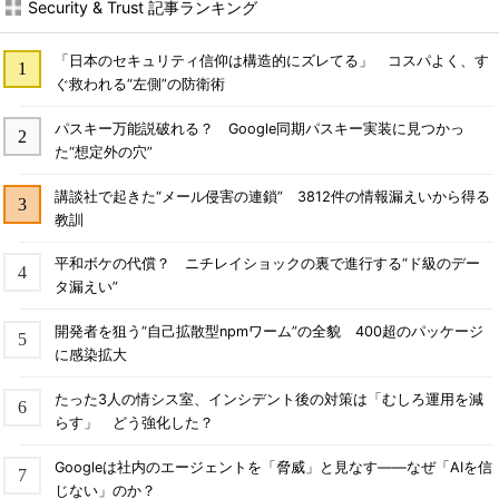
Security & Trust 記事ランキング
「日本のセキュリティ信仰は構造的にズレてる」 コスパよく、す
ぐ救われる“左側”の防衛術
パスキー万能説破れる？ Google同期パスキー実装に見つかっ
た“想定外の穴”
講談社で起きた“メール侵害の連鎖” 3812件の情報漏えいから得る
教訓
平和ボケの代償？ ニチレイショックの裏で進行する“ド級のデー
タ漏えい”
開発者を狙う“自己拡散型npmワーム”の全貌 400超のパッケージ
に感染拡大
たった3人の情シス室、インシデント後の対策は「むしろ運用を減
らす」 どう強化した？
Googleは社内のエージェントを「脅威」と見なす――なぜ「AIを信
じない」のか？