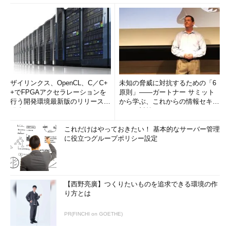
ザイリンクス、OpenCL、C／C+
未知の脅威に対抗するための「6
+でFPGAアクセラレーションを
原則」――ガートナー サミット
行う開発環境最新版のリリースを
から学ぶ、これからの情報セキュ
発表
リティ対策
これだけはやっておきたい！ 基本的なサーバー管理
に役立つグループポリシー設定
【西野亮廣】つくりたいものを追求できる環境の作
り方とは
PR(FINCHI on GOETHE)