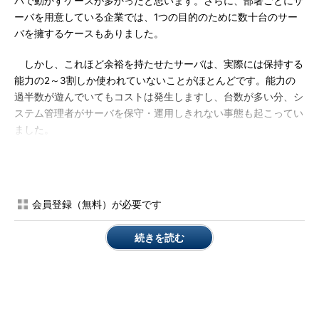
バで動かすケースが多かったと思います。さらに、部署ごとにサ
ーバを用意している企業では、1つの目的のために数十台のサー
バを擁するケースもありました。
しかし、これほど余裕を持たせたサーバは、実際には保持する
能力の2～3割しか使われていないことがほとんどです。能力の
過半数が遊んでいてもコストは発生しますし、台数が多い分、シ
ステム管理者がサーバを保守・運用しきれない事態も起こってい
ました。
仮想化技術を用いると、物理的に設置された1台のサーバ(物理
サーバ)で、複数の仮想サーバを同時に運用できるため、設置場
所の軽減とともに、サーバリソースの有効活用（例えば、CPUを
会員登録（無料）が必要です
平均20％しか使っていないサーバであれば、3～4台の仮想サー
バを1台に集約）ができます。
続きを読む
ただし、仮想化技術の進展により、物理サーバに加えて、仮想
サーバも把握しなければならず、物理サーバの異常がどの仮想サ
ーバに影響するかということも設計しておく必要があるため、保
守・運用面の対応が非常に複雑かつ重要となってきます。