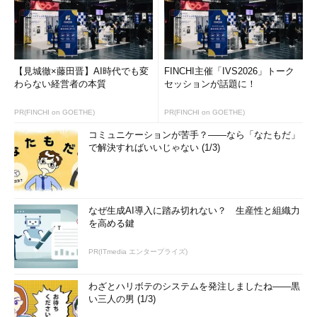
ヴイエムウェアは、自社の仮想化製品を、正しく、そして効率
よく活用してもらうために、各種教育機関と協力しトレーニング
コースを開催しています。
そして世界共通の資格として、「VMware 認定プロフェッショ
【見城徹×藤田晋】AI時代でも変
FINCHI主催「IVS2026」トーク
わらない経営者の本質
セッションが話題に！
ナル」（VCP）の資格認定プログラムを推進しており、VCP取得
者は、日本で1700人、世界で3万7000人に達しています（ヴイエ
PR(FINCHI on GOETHE)
PR(FINCHI on GOETHE)
ムウェアのWebページより）。
コミュニケーションが苦手？――なら「なたもだ」
で解決すればいいじゃない (1/3)
VCP試験は、試験だけに合格しても認定されません。各種教育
機関が行っている下記のトレーニングコースを受講する必要があ
りますので、ご注意ください。
なぜ生成AI導入に踏み切れない？ 生産性と組織力
［資格名］
を高める鍵
VMware 認定プロフェッショナル（VCP）
PR(ITmedia エンタープライズ)
［コース名］
わざとハリボテのシステムを発注しましたね――黒
い三人の男 (1/3)
VMware Infrastructure 3：Install and Configure V3.5