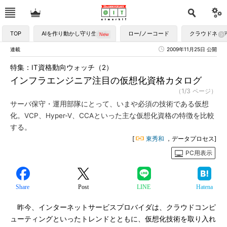
TOP
AIを作り動かし守り生かす
ロー/ノーコード
クラウドネイ
連載
2009年11月25日 公開
特集：IT資格動向ウォッチ（2）
インフラエンジニア注目の仮想化資格カタログ
（1/3 ページ）
サーバ保守・運用部隊にとって、いまや必須の技術である仮想
化。VCP、Hyper-V、CCAといった主な仮想化資格の特徴を比較
する。
[
東秀和
，データプロセス]
PC用表示
Share
Post
LINE
Hatena
昨今、インターネットサービスプロバイダは、クラウドコンピ
ューティングといったトレンドとともに、仮想化技術を取り入れ