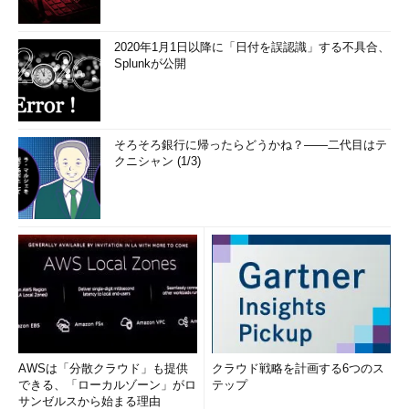
［試験名］
2020年1月1日以降に「日付を誤認識」する不具合、
Splunkが公開
VCP310：VMware Certified Professional on VI3
詳しくは
ヴイエムウェアのWebページ
をご参照ください。
そろそろ銀行に帰ったらどうかね？――二代目はテ
Citrix XenServer～大規模にも対応した無償の仮
クニシャン (1/3)
想化プラットフォーム
AWSは「分散クラウド」も提供
クラウド戦略を計画する6つのス
できる、「ローカルゾーン」がロ
テップ
サンゼルスから始まる理由