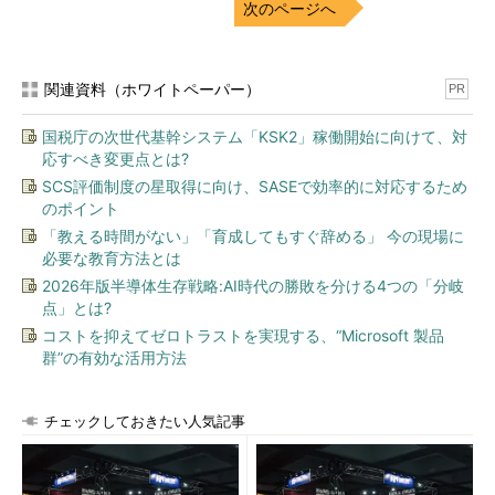
次のページへ
考にしてください。
近年話題に上ることが多い仮想化ソフトウェアとしては、
関連資料（ホワイトペーパー）
PR
VMware vSphere 4、Citrix XenServer、Hyper-V、KVM、
Oracle VM(xen)、OpenSource Xen、Virtageなどがあります。
国税庁の次世代基幹システム「KSK2」稼働開始に向けて、対
今回は、2009年11月時点で仮想化資格がある、VMware vSphere
応すべき変更点とは?
4、Citrix XenServer、Microsoft Hyper-Vを、特徴とともに紹介
SCS評価制度の星取得に向け、SASEで効率的に対応するため
します。
のポイント
「教える時間がない」「育成してもすぐ辞める」 今の現場に
VMware vSphere 4～長い実績で培った完全仮想化方式
必要な教育方法とは
2026年版半導体生存戦略:AI時代の勝敗を分ける4つの「分岐
ヴイエムウェアは、極めて早い段階から仮想化ソフトを手掛け
点」とは?
ており、現在多くの企業で導入されている仮想化プラットフォー
コストを抑えてゼロトラストを実現する、“Microsoft 製品
ムです。同社の仮想化製品は、小～中規模はもちろんですが、大
群”の有効な活用方法
規模なデータセンターなどで大きな導入効果を発揮しています。
ダウンタイムやデータ損失のないサーバ・マイグレーション、
チェックしておきたい人気記事
ストレージのライブ・マイグレーション、強力なバックアップ機
能など仮想化技術の基礎を作ったといって過言ではありません。