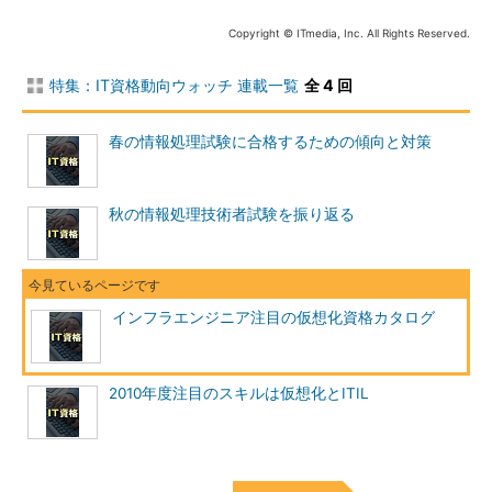
もし、適切な構成設計をせず運用すると、物理サーバの停止が
Copyright © ITmedia, Inc. All Rights Reserved.
大規模な仮想サーバのシステムダウンにもなりかねないのです。
特集：IT資格動向ウォッチ 連載一覧
全 4 回
また、仮想化技術に共通したライブ・マイグレーション（実行
中の仮想マシンを別のホストに無停止で移動させる技術）などの
春の情報処理試験に合格するための傾向と対策
機能がありますが、各社の製品ごとに特徴がありますので、設計
や運用のやり方には、製品の正しい知識が必要となります。
秋の情報処理技術者試験を振り返る
こうした背景から、サーバ保守・運用技術者向けに、仮想化製
品の特徴を正しく理解して運用していくための教育が行われてい
ます。そして、仮想化技術の知識を身に付けたことを証明するた
めに、仮想化資格が注目されています。
インフラエンジニア注目の仮想化資格カタログ
仮想化資格カタログ～仮想化資格を体系的に理解する
ここでは、主要な仮想化技術の資格を紹介します。
2010年度注目のスキルは仮想化とITIL
ここで紹介する仮想化技術は、大規模なサーバ運用を考えたパ
フォーマンスの高い「ハイパーバイザ型」です。ホスト型の仮想
化技術については、筆者の「
VMwareとっておきの使い方
」を参