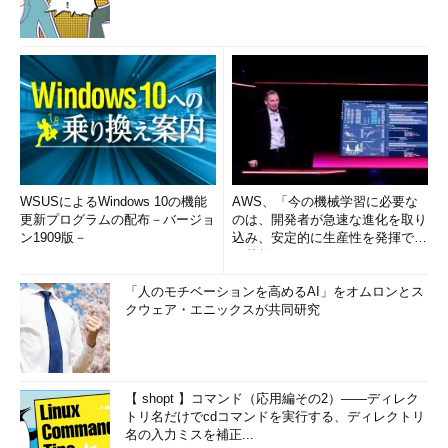
VMware vSphere：Install, Configure, Manage［V4］
［学習内容］
ESXの導入と設定
vCenter Serverの導入と設定とユーザーアクセスなどを含
む管理
仮想環境の展開とそれぞれの管理
vCenter Serverを使用したリソース使用状況の監視
WSUSによるWindows 10の機能
AWS、「今の機械学習に必要な
更新プログラムの配布－バージョ
のは、開発者が急速な進化を取り
パッチ適用、高可用性とデータ保護の管理
ン1909版－
込み、安定的に生産性を発揮でき
る基盤」 (1/2)
トレーニングコースはおよそ30万円と、個人で捻出（ねんし
ゅつ）するには少々お高いので会社に申請することをお勧めしま
「人のモチベーションを高めるAI」をオムロンとス
クウェア・エニックスが共同研究
す。
［詳細情報］
VCP トレーニングコースの詳細
【 shopt 】コマンド（応用編その2）――ディレク
トリ名だけでcdコマンドを実行する、ディレクトリ
名の入力ミスを補正...
基本的に、トレーニングコースで行うカリキュラムを理解し、