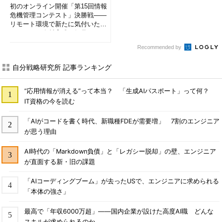
初のオンライン開催「第15回情報
危機管理コンテスト」決勝戦――
リモート環境で新たに気付いたセ
キュリティ人材育成の知見とは
Recommended by
自分戦略研究所 記事ランキング
“応用情報が消える”って本当？ 「生成AIパスポート」って何？
IT資格の今を読む
「AIがコードを書く時代、新職種FDEが需要増」 7割のエンジニア
が思う理由
AI時代の「Markdown負債」と「レガシー脱却」の壁、エンジニア
が直面する新・旧の課題
「AIコーディングブーム」が去ったUSで、エンジニアに求められる
「本体の強さ」
最高で「年収6000万超」――国内企業が設けた高度AI職 どんな
スキルが求められるのか