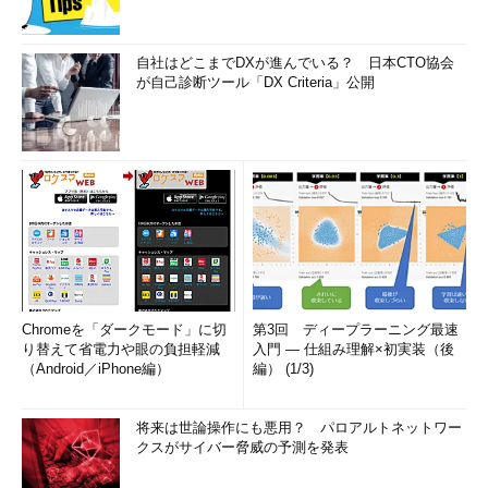
多少の実務経験があれば試験には合格できると思いますが、実際
の運用を行うためには少々不安が残ります。
自社はどこまでDXが進んでいる？ 日本CTO協会
が自己診断ツール「DX Criteria」公開
実務では欠かせない機能については、併せて、下記のトレーニ
ングコースを受講し、VMware High Availability(HA)、VMware
Fault Tolerance（FT）などを学習することをお勧めします。
［コース名］
VMware vSphere：Manage Availability［V4］
VCP試験の受験は、試験業務委託先である「ピアソンVUE」で
お申し込みください。VCP受験費用は2万3100円（税込み）で
す。
Chromeを「ダークモード」に切
第3回 ディープラーニング最速
り替えて省電力や眼の負担軽減
入門 ― 仕組み理解×初実装（後
（Android／iPhone編）
編） (1/3)
2009年11月現在、日本語で受験できる資格は、「VMware
Certified Professional on VI3」のみです。最新版の「VMware
Certified Professional on vSphere 4」は現在英語版で、日本語
将来は世論操作にも悪用？ パロアルトネットワー
クスがサイバー脅威の予測を発表
試験は2010年1月に開始となっていますので、受験するときには
注意しましょう。