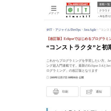
連載一覧
クラウド
メディア
AIを作
＠IT
アジャイル/DevOps
Java Agile
“コンス
【改訂版】Eclipseではじめるプログラミ
“コンストラクタ”と初
これからプログラミングを学習したい方、Ja
ング超入門連載です。最新のEclipse 3.4と
ログラミング」の改訂版となります
2009年12月17日 00時00分 公開
印刷
通知