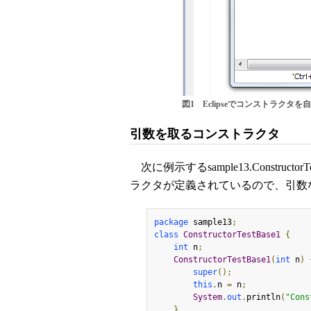
図1 Eclipseでコンストラクタを
引数を取るコンストラクタ
次に例示するsample13.Construc
ラクタが定義されているので、引数
package
 sample13
;
class
ConstructorTestBase1
{
int
 n
;
ConstructorTestBase1
(
int
 n
)
super
();
this
.
n 
=
 n
;
System
.
out
.
println
(
"Cons
}