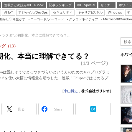
連載まとめ読み＠IT eBook
記事ランキング
＠IT Special
セミナー
ホワイト
AI IoT
アジャイル/DevOps
セキュリティ
キャリア&スキル
Windows
初
り動かし守り生かす
ローコード/ノーコード
クラウドネイティブ
Microsoft&Windo
Server & Storage
HTML5 + UX
トラクタ”と初期化、本当に理解できてる？...
Smart & Social
ング（13）
Coding Edge
期化、本当に理解できてる？
ホワ
Java Agile
（1/3 ページ）
Database Expert
vaは難しそうでとっつきづらいという方のためのJavaプログラミ
Java 6を使い大幅に情報量を増やした、連載「Eclipseではじめるプ
Linux ＆ OSS
Master of IP Networ
[
小山博史
，
株式会社ガリレオ
]
Security & Trust
Test & Tools
見る
Share
Insider.NET
ブログ