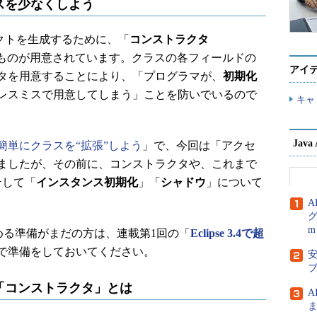
スを少なくしよう
クトを生成するために、「
コンストラクタ
」というものが用意されています。クラスの各フィールドの
アイ
タを用意することにより、「プログラマが、
初期化
レスミスで用意してしまう」ことを防いでいるので
キャ
Jav
簡単にクラスを“拡張”しよう
」で、今回は「アクセ
ましたが、その前に、コンストラクタや、これまで
そして「
インスタンス初期化
」「
シャドウ
」について
A
グ
m
を始める準備がまだの方は、連載第1回の「
Eclipse 3.4で超
で準備をしておいてください。
安
「コンストラクタ」とは
ま