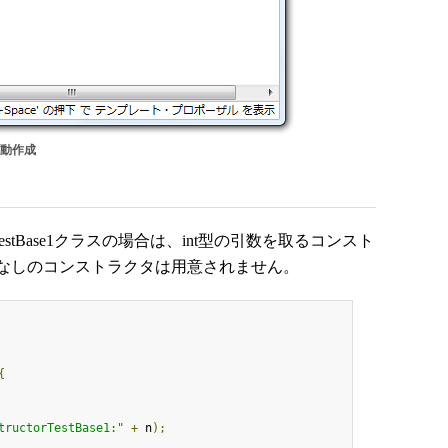
自動作成
torTestBase1クラスの場合は、int型の引数を取るコンスト
なしのコンストラクタは用意されません。
{
tructorTestBase1:"
+
 n
);