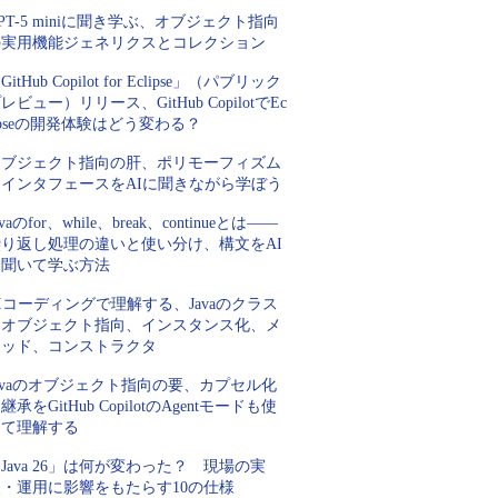
PT-5 miniに聞き学ぶ、オブジェクト指向
の実用機能ジェネリクスとコレクション
GitHub Copilot for Eclipse」（パブリック
レビュー）リリース、GitHub CopilotでEc
ipseの開発体験はどう変わる？
オブジェクト指向の肝、ポリモーフィズム
とインタフェースをAIに聞きながら学ぼう
avaのfor、while、break、continueとは――
繰り返し処理の違いと使い分け、構文をAI
に聞いて学ぶ方法
Iコーディングで理解する、Javaのクラス
とオブジェクト指向、インスタンス化、メ
ソッド、コンストラクタ
avaのオブジェクト指向の要、カプセル化
継承をGitHub CopilotのAgentモードも使
って理解する
Java 26」は何が変わった？ 現場の実
装・運用に影響をもたらす10の仕様