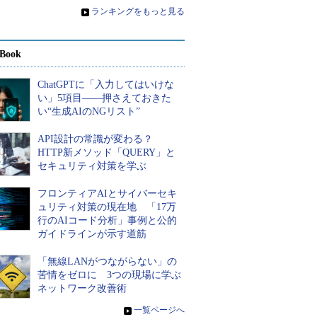
»
ランキングをもっと見る
Book
ChatGPTに「入力してはいけな
い」5項目――押さえておきた
い“生成AIのNGリスト”
API設計の常識が変わる？
HTTP新メソッド「QUERY」と
セキュリティ対策を学ぶ
フロンティアAIとサイバーセキ
ュリティ対策の現在地 「17万
行のAIコード分析」事例と公的
ガイドラインが示す道筋
「無線LANがつながらない」の
苦情をゼロに 3つの現場に学ぶ
ネットワーク改善術
»
一覧ページへ