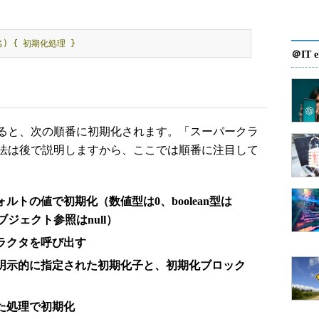
)
{
初期化処理
}
＠IT e
ると、次の順番に初期化されます。「スーパークラ
法は後で説明しますから、ここでは順番に注目して
トの値で初期化（数値型は0、boolean型は
'、オブジェクト参照はnull）
ラクタを呼び出す
明示的に指定された初期化子と、初期化ブロック
た処理で初期化