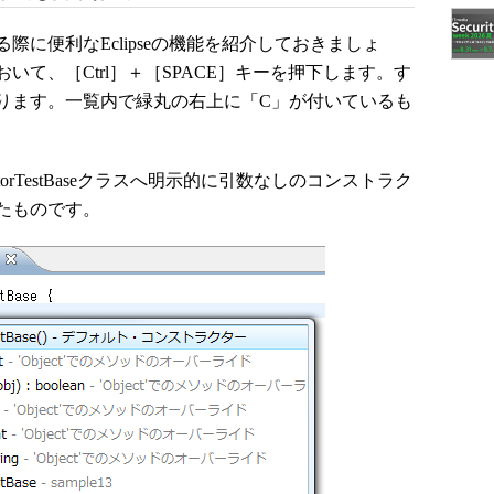
に便利なEclipseの機能を紹介しておきましょ
て、［Ctrl］＋［SPACE］キーを押下します。す
ります。一覧内で緑丸の右上に「C」が付いているも
structorTestBaseクラスへ明示的に引数なしのコンストラク
たものです。