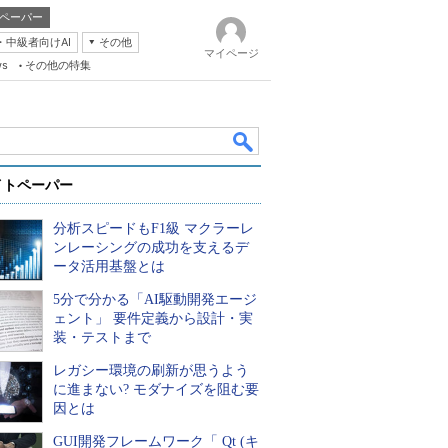
ペーパー
・中級者向けAI
その他
マイページ
ws
その他の特集
イトペーパー
分析スピードもF1級 マクラーレ
ンレーシングの成功を支えるデ
ータ活用基盤とは
5分で分かる「AI駆動開発エージ
k
ェント」 要件定義から設計・実
装・テストまで
レガシー環境の刷新が思うよう
に進まない? モダナイズを阻む要
因とは
GUI開発フレームワーク「 Qt (キ