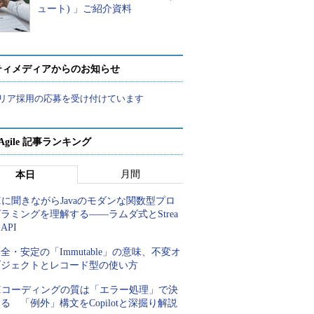
ュート) 」ご紹介資料
ティメディアからのお知らせ
リア採用の応募を受け付けています
a Agile 記事ランキング
月間
本日
Iに聞きながらJavaのモダンな関数型プロ
ラミングを理解する――ラムダ式とStrea
 API
全・安定の「Immutable」の意味、不変オ
ブジェクトとレコード型の使い方
AIコーディングの質は「エラー処理」で決
る 「例外」構文をCopilotと深掘り解説