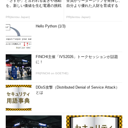
「さすが」と言われる驚きや感動
全員がリーダーシップを発揮し、
を。新しい価値を生む電通の挑戦
自分より優れた人財を育成する
PR(dentsu Japan)
PR(dentsu Japan)
Hello Python (1/3)
FINCHI主催「IVS2026」トークセッションが話題
に！
PR(FINCHI on GOETHE)
DDoS攻撃（Distributed Denial of Service Attack）
とは