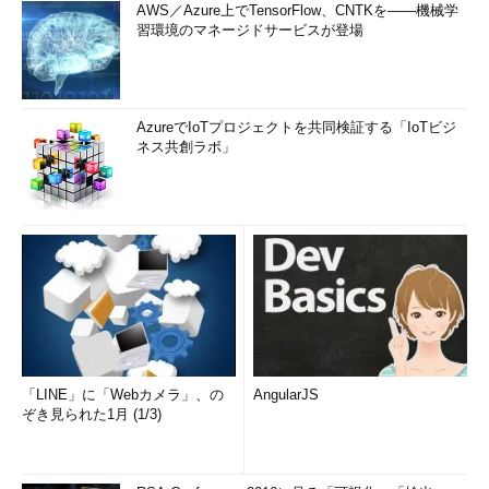
AWS／Azure上でTensorFlow、CNTKを――機械学
習環境のマネージドサービスが登場
AzureでIoTプロジェクトを共同検証する「IoTビジ
ネス共創ラボ」
「LINE」に「Webカメラ」、の
AngularJS
ぞき見られた1月 (1/3)