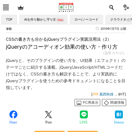
TOP
AIを作り動かし守り生かす
ロー/ノーコード
クラウドネイ
連載
2010年1月7日 公開
CSSの書き方も分かるjQueryプラグイン実践活用法（2）
jQueryのアコーディオン効果の使い方・作り方
（2/3 ページ）
jQueryと、そのプラグインの使い方を、UI効果（エフェクト）の
テーマごとに紹介する連載。jQuery/JavaScript/HTMLコードだ
けではなく、CSSの書き方も解説することで、より実践的に
jQueryプラグインを使うための参考ドキュメントになることを目
指しています。
[
葛西秋雄
，＠IT]
PC用表示
関連情報
Share
Post
LINE
Hatena