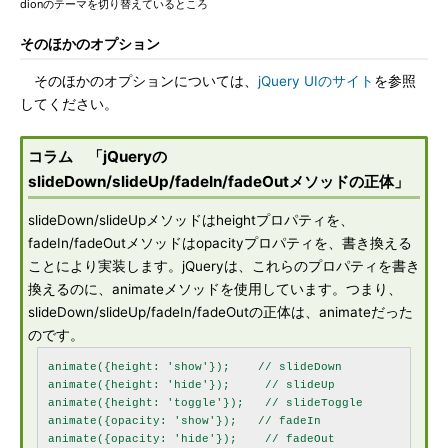
dionのテーマを切り替えているところ
そのほかのオプション
そのほかのオプションについては、
jQuery UIのサイト
を参照
してください。
コラム 「jQueryの
slideDown/slideUp/fadeIn/fadeOutメソッドの正体」
slideDown/slideUpメソッドはheightプロパティを、
fadeIn/fadeOutメソッドはopacityプロパティを、書き換える
ことにより実装します。jQueryは、これらのプロパティを書き
換えるのに、animateメソッドを使用しています。つまり、
slideDown/slideUp/fadeIn/fadeOutの正体は、animateだった
のです。
animate({height: 'show'});    // slideDown

animate({height: 'hide'});     // slideUp

animate({height: 'toggle'});   // slideToggle

animate({opacity: 'show'});   // fadeIn

animate({opacity: 'hide'});    // fadeOut
