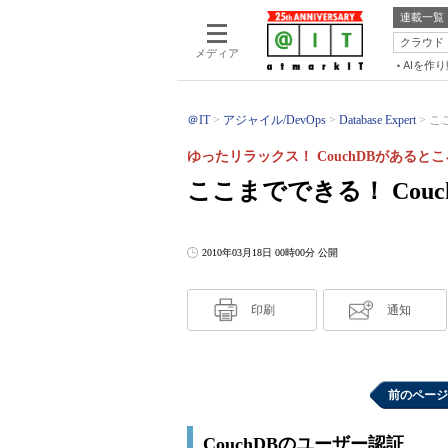
連載一覧
クラウド
メディア
AIを作
＠IT
アジャイル/DevOps
Database Expert
こ
ゆったリラックス！ CouchDBがあるとこ
ここまでできる！ Cou
2010年03月18日 00時00分 公開
印刷
通知
前のページ
CouchDBのユーザー認証