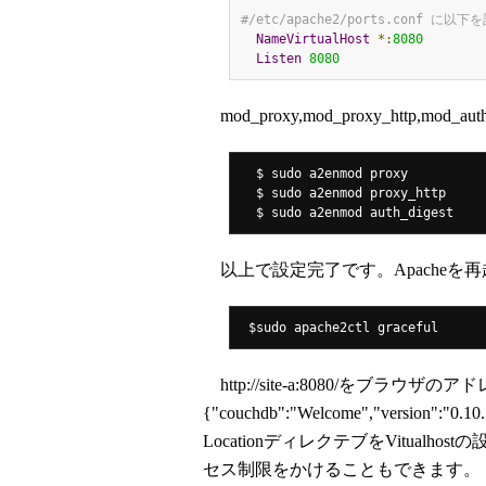
#/etc/apache2/ports.conf に以下
NameVirtualHost
*:
8080
Listen
8080
mod_proxy,mod_proxy_http,m
  $ sudo a2enmod proxy

  $ sudo a2enmod proxy_http

  $ sudo a2enmod auth_digest
以上で設定完了です。Apacheを
 $sudo apache2ctl graceful
http://site-a:8080/をブラウ
{"couchdb":"Welcome","ver
LocationディレクテブをVitual
セス制限をかけることもできます。