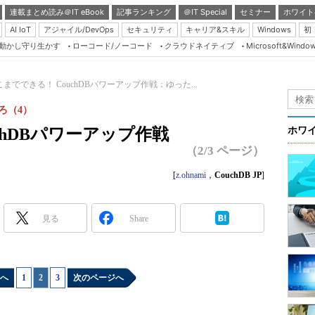
連載まとめ読み＠IT eBook
記事ランキング
＠IT Special
セミナー
ホワイト
AI IoT
アジャイル/DevOps
セキュリティ
キャリア&スキル
Windows
初
り動かし守り生かす
ローコード/ノーコード
クラウドネイティブ
Microsoft&Windo
Server & Storage
HTML5 + UX
こまでできる！ CouchDBパワーアップ作戦：ゆった...
Smart & Social
ろ（4）
Coding Edge
chDBパワーアップ作戦
ホワ
Java Agile
（2/3 ページ）
Database Expert
[
z.ohnami
，
CouchDB JP
]
Linux ＆ OSS
Master of IP Networ
見る
Share
Security & Trust
Test & Tools
へ
1
|
2
|
3
次のページへ
Insider.NET
ブログ