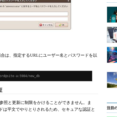
場合は、指定するURLにユーザー名とパスワードを以
ord@site-a:5984/new_db 
証
の参照と更新に制限をかけることができません。ま
注目
ードは平文でやりとりされるため、セキュアな認証と