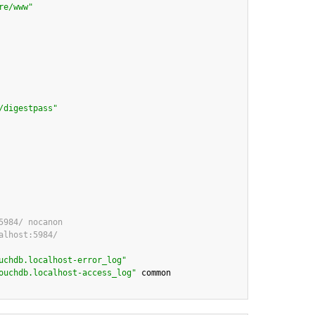
re/www"
/digestpass"
5984/ nocanon 
alhost:5984/ 
uchdb.localhost-error_log"
ouchdb.localhost-access_log"
 common 
