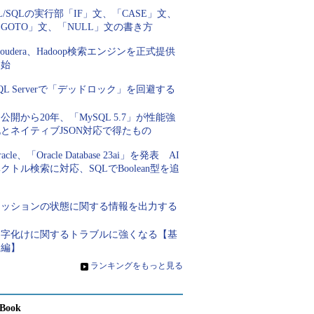
L/SQLの実行部「IF」文、「CASE」文、
GOTO」文、「NULL」文の書き方
loudera、Hadoop検索エンジンを正式提供
開始
QL Serverで「デッドロック」を回避する
公開から20年、「MySQL 5.7」が性能強
とネイティブJSON対応で得たもの
racle、「Oracle Database 23ai」を発表 AI
クトル検索に対応、SQLでBoolean型を追
加
セッションの状態に関する情報を出力する
文字化けに関するトラブルに強くなる【基
礎編】
»
ランキングをもっと見る
Book