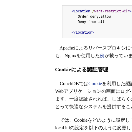
<Location
/
want-restrict-dir
>
      Order deny,allow 

      Deny from all 

      ... 

</Location>
Apacheによるリバースプロキシに
も、Nginxを使用した
例
が載ってい
Cookieによる認証管理
CouchDBでは
Cookie
を利用した認証
Webアプリケーションの画面にロ
ます。一度認証されれば、しばらく
とって快適なシステムを提供するこ
では、Cookieをどのように設定してい
local.iniの設定を以下のように変更