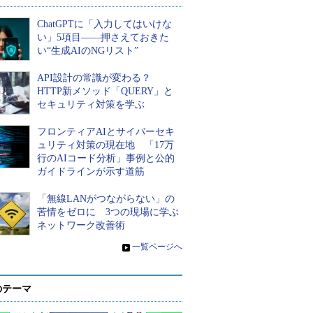
ChatGPTに「入力してはいけな
い」5項目――押さえておきた
い“生成AIのNGリスト”
API設計の常識が変わる？
HTTP新メソッド「QUERY」と
セキュリティ対策を学ぶ
フロンティアAIとサイバーセキ
ュリティ対策の現在地 「17万
行のAIコード分析」事例と公的
ガイドラインが示す道筋
「無線LANがつながらない」の
苦情をゼロに 3つの現場に学ぶ
ネットワーク改善術
»
一覧ページへ
のテーマ