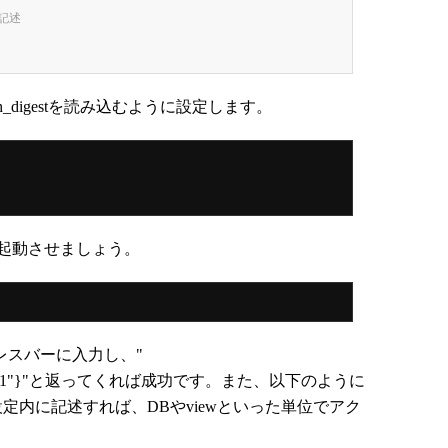
を記述 
od_auth_digestを読み込むように設定します。
再起動させましょう。
ザのアドレスバーに入力し、"
sion":"0.10.1"}"と返ってくれば成功です。また、以下のように
hostの設定内に記述すれば、DBやviewといった単位でアク