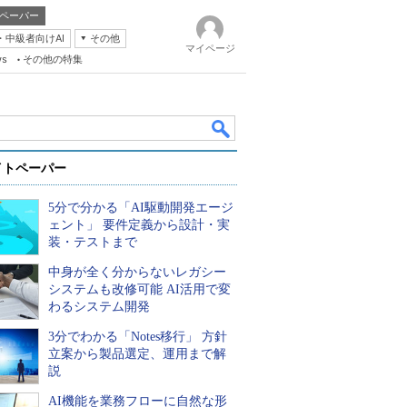
ペーパー
・中級者向けAI
その他
マイページ
ws
その他の特集
イトペーパー
5分で分かる「AI駆動開発エージ
ェント」 要件定義から設計・実
装・テストまで
中身が全く分からないレガシー
k
システムも改修可能 AI活用で変
わるシステム開発
3分でわかる「Notes移行」 方針
立案から製品選定、運用まで解
説
AI機能を業務フローに自然な形