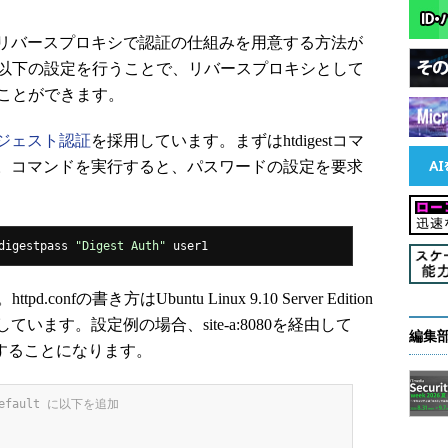
リバースプロキシで認証の仕組みを用意する方法が
って以下の設定を行うことで、リバースプロキシとして
ることができます。
ジェスト認証
を採用しています。まずはhtdigestコマ
。コマンドを実行すると、パスワードの設定を要求
digestpass 
"Digest Auth"
 user1 
nfの書き方はUbuntu Linux 9.10 Server Edition
ます。設定例の場合、site-a:8080を経由して
編集
アクセスすることになります。
e/default に以下を追加 