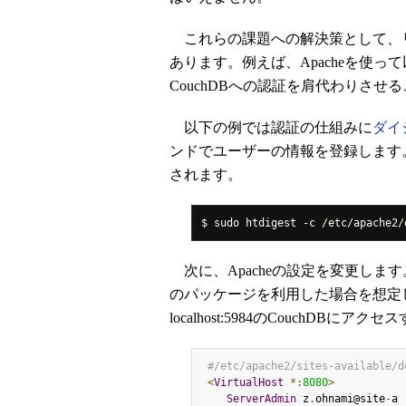
これらの課題への解決策として、
あります。例えば、Apacheを使
CouchDBへの認証を肩代わりさせ
以下の例では認証の仕組みに
ダイ
ンドでユーザーの情報を登録します
されます。
$ sudo htdigest 
-
c 
/
etc
/
apache2
/
次に、Apacheの設定を変更します。httpd.co
のパッケージを利用した場合を想定してい
localhost:5984のCouchDBに
#/etc/apache2/sites-availabl
<
VirtualHost
*:
8080
>
ServerAdmin
 z
.
ohnami@site
-
a 
