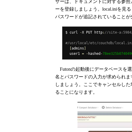
ザーは、ドキュメントに対する参照と更
ーを登録しましょう。local.in
パスワードが追記されていることが
$ curl 
-
X PUT http
:
//site-a:5984
#/usr/local/etc/couchdb/local.i
[
admins
]
  user1 
=
-
hashed
-
78ee325b074049
Futonの起動後にデータベースを
名とパスワードの入力が求められま
しましょう。ここでキャンセルした
ることになります。