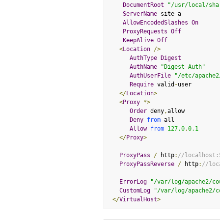
DocumentRoot
"/usr/local/sha
ServerName
 site
-
a 

AllowEncodedSlashes
On
ProxyRequests
Off
KeepAlive
Off
<
Location
/>
AuthType
Digest
AuthName
"Digest Auth"
AuthUserFile
"/etc/apache2
Require
 valid
-
user 

</
Location
>
<
Proxy
*>
Order
 deny
,
allow 

Deny
from
 all 

Allow
from
127.0
.
0.1
</
Proxy
>
ProxyPass
/
 http
:
//localhost:
ProxyPassReverse
/
 http
:
//loc
ErrorLog
"/var/log/apache2/co
CustomLog
"/var/log/apache2/c
</
VirtualHost
>