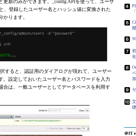
新のみができます。_config APIを使って、ユーザ
P
iを見ると、登録したユーザー名とハッシュ値に変換された
「
分かります。
C
/_config/admins/user1 -d'"password"' 
S
ni の中 
初
0e578
...
化
O
選択すると、認証用のダイアログが現れて、ユーザー
ベ
す。設定しておいたユーザー名とパスワードを入力
場合は、一般ユーザーとしてデータベースを利用す
＠IT e