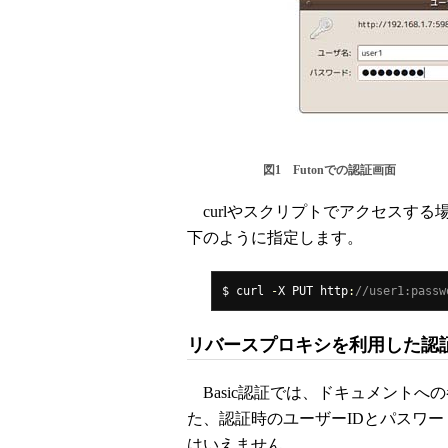
図1 Futonでの認証画面
curlやスクリプトでアクセスする
下のように指定します。
$ curl 
-
X PUT http
:
//user1:passw
リバースプロキシを利用した認
Basic認証では、ドキュメントへ
た、認証時のユーザーIDとパスワ
はいえません。