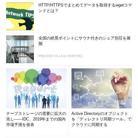
HTTP/HTTPSでまとめてデータを取得するwgetコマ
ンドとは？
全国の絶景ポイントにサウナ付きのシェア別荘を展
開
PR(COCO VILLA on GOETHE)
テープストレージの需要に拡大の
Active Directoryのオブジェクト
兆し――IDC、2019年までの国内
を「ディレクトリ同期ツール」で
市場予測を発表
クラウドに同期する