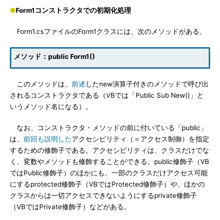
●
Form1コンストラクタでの初期化処理
Form1.csファイルのForm1クラスには、次のメソッドがある。
メソッド：public Form1()
このメソッドは、
前述
したnew演算子付きのメソッドで呼び出
されるコンストラクタである（VBでは「Public Sub New()」と
いうメソッド名になる）。
なお、コンストラクタ・メソッドの前に付いている「public」
は、
前回も説明した
アクセシビリティ（＝アクセス制御）を指定
するための修飾子である。アクセシビリティは、クラスだけでな
く、変数やメソッドも修飾することができる。public修飾子（VB
ではPublic修飾子）のほかにも、一部のクラスだけアクセス可能
にするprotected修飾子（VBではProtected修飾子）や、ほかの
クラスからは一切アクセスできないようにするprivate修飾子
（VBではPrivate修飾子）などがある。