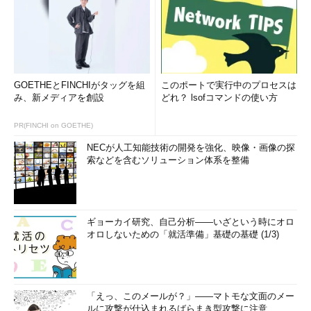
GOETHEとFINCHIがタッグを組
このポートで実行中のプロセスは
み、新メディアを創設
どれ？ lsofコマンドの使い方
PR(FINCHI on GOETHE)
NECが人工知能技術の開発を強化、映像・画像の探
索などを含むソリューション体系を整備
ギョーカイ研究、自己分析――いざという時にオロ
オロしないための「就活準備」基礎の基礎 (1/3)
「えっ、このメールが？」――マトモな文面のメー
ルに攻撃が仕込まれるばらまき型攻撃に注意