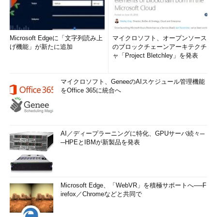
Microsoft Edgeに「文字列読み上
マイクロソフト、オープンソース
げ機能」が新たに追加
のブロックチェーンアーキテクチ
ャ「Project Bletchley」を発表
マイクロソフト、GeneeのAIスケジュール管理機能
をOffice 365に統合へ
AI／ディープラーニングに特化、GPUサーバ続々─
─HPEとIBMが新製品を発表
Microsoft Edge、「WebVR」を積極サポートへ──F
irefox／Chromeなどと共同で