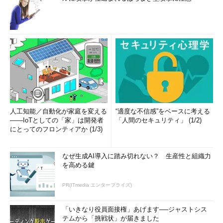
人工知能／自動化が家庭を変える
“適度な不信感”をベースに考える
――IoTとしての「家」は開発者
「人間のセキュリティ」 (1/2)
にとってのフロンティアか (1/3)
なぜ生成AI導入に踏み切れない？ 生産性と組織力
を高める鍵
PR(ITmedia エンタープライズ)
「いきなり役員面接権」あげます──ジャストシス
テムから「挑戦状」が届きました