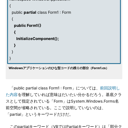
{
public
partial
class Form1 : Form
{
public Form1()
{
InitializeComponent();
}
}
}
Windowsアプリケーションのひな型コードの残りの部分（Form1.cs）
「public partial class Form1 : Form」については、
前回説明し
た内容
を理解していれば意味はだいたい分かるだろう。基底クラ
スとして指定されている「Form」はSystem.Windows.Forms名
前空間が省略されている。ここで説明していないのは、
「partial」というキーワードだけだ。
このpartialキーワード（VBではPartialキーワード）は「部分ク