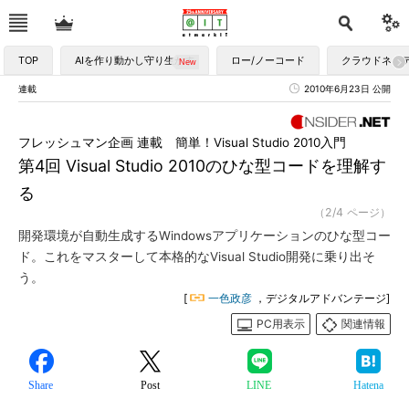
TOP
AIを作り動かし守り生かす
ロー/ノーコード
クラウドネイ
連載
2010年6月23日 公開
フレッシュマン企画 連載 簡単！Visual Studio 2010入門
第4回 Visual Studio 2010のひな型コードを理解す
る
（2/4 ページ）
開発環境が自動生成するWindowsアプリケーションのひな型コー
ド。これをマスターして本格的なVisual Studio開発に乗り出そ
う。
[
一色政彦
，デジタルアドバンテージ]
PC用表示
関連情報
Share
Post
LINE
Hatena