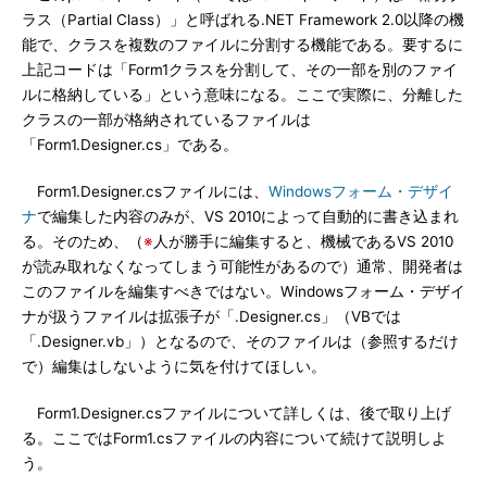
ラス（Partial Class）」と呼ばれる.NET Framework 2.0以降の機
能で、クラスを複数のファイルに分割する機能である。要するに
上記コードは「Form1クラスを分割して、その一部を別のファイ
ルに格納している」という意味になる。ここで実際に、分離した
クラスの一部が格納されているファイルは
「Form1.Designer.cs」である。
Form1.Designer.csファイルには、
Windowsフォーム・デザイ
ナ
で編集した内容のみが、VS 2010によって自動的に書き込まれ
る。そのため、（
※
人が勝手に編集すると、機械であるVS 2010
が読み取れなくなってしまう可能性があるので）通常、開発者は
このファイルを編集すべきではない。Windowsフォーム・デザイ
ナが扱うファイルは拡張子が「.Designer.cs」（VBでは
「.Designer.vb」）となるので、そのファイルは（参照するだけ
で）編集はしないように気を付けてほしい。
Form1.Designer.csファイルについて詳しくは、後で取り上げ
る。ここではForm1.csファイルの内容について続けて説明しよ
う。