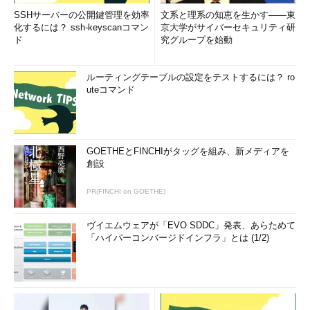
SSHサーバーの公開鍵管理を効率
文系と理系の知恵を生かす――東
化するには？ ssh-keyscanコマン
京大学がサイバーセキュリティ研
ド
究グループを始動
ルーティングテーブルの設定をテストするには？ ro
uteコマンド
GOETHEとFINCHIがタッグを組み、新メディアを
創設
PR(FINCHI on GOETHE)
ヴイエムウェアが「EVO SDDC」発表、あらためて
「ハイパーコンバージドインフラ」とは (1/2)