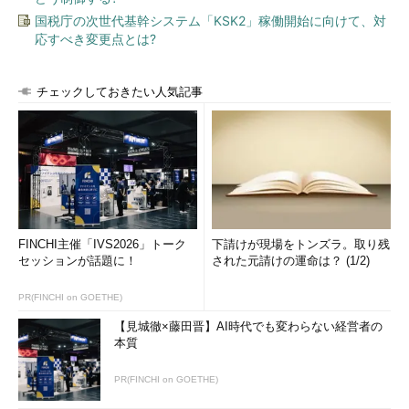
国税庁の次世代基幹システム「KSK2」稼働開始に向けて、対
応すべき変更点とは?
チェックしておきたい人気記事
FINCHI主催「IVS2026」トーク
下請けが現場をトンズラ。取り残
セッションが話題に！
された元請けの運命は？ (1/2)
PR(FINCHI on GOETHE)
【見城徹×藤田晋】AI時代でも変わらない経営者の
本質
PR(FINCHI on GOETHE)