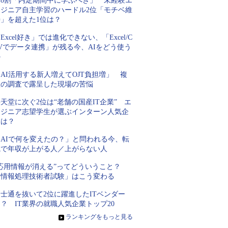
約8割「内定期間中に学ぶべき」 未経験エ
ンジニア自主学習のハードル2位「モチベ維
持」を超えた1位は？
Excel好き」では進化できない、「Excel/C
Vでデータ連携」が残る今、AIをどう使う
か
AI活用する新人増えてOJT負担増」 複
数の調査で露呈した現場の苦悩
天堂に次ぐ2位は“老舗の国産IT企業” エ
ンジニア志望学生が選ぶインターン人気企
業は？
「AIで何を変えたの？」と問われる今、転
職で年収が上がる人／上がらない人
“応用情報が消える”ってどういうこと？
「情報処理技術者試験」はこう変わる
士通を抜いて2位に躍進したITベンダー
？ IT業界の就職人気企業トップ20
»
ランキングをもっと見る