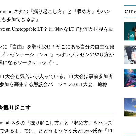
in your mind.ネタの『掘り起こし方』と『収め方』をハン
＠IT e
ても参加できるよ」
e an Unstoppable LT？ 圧倒的なLTでお前が世界を動
レゼンに『自由』を取り戻せ！そこにある自分の自由な発
プレゼンテーションzen』っぽいプレゼンのやり方が
気になるワークショップ～」
LT大会も気合いが入っている。LT大会は事前参加者
参加を募集する懇談会バージョンのLT大会、通称
。
を掘り起こす
 your mind.ネタの『掘り起こし方』と『収め方』をハンズ
きるよ」では、さとうようぞう氏とgeorz氏が「LT