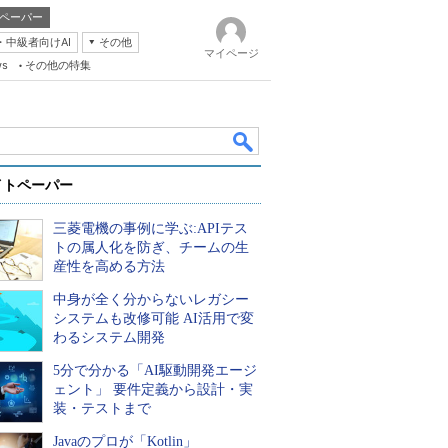
ペーパー
・中級者向けAI
その他
マイページ
ws
その他の特集
イトペーパー
三菱電機の事例に学ぶ:APIテス
トの属人化を防ぎ、チームの生
産性を高める方法
中身が全く分からないレガシー
k
システムも改修可能 AI活用で変
わるシステム開発
5分で分かる「AI駆動開発エージ
ェント」 要件定義から設計・実
装・テストまで
Javaのプロが「Kotlin」