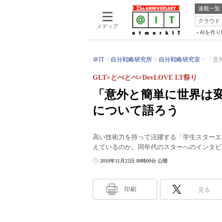
連載一覧
クラウド
メディア
AIを作
＠IT
自分戦略研究所
自分戦略研究室
「意
GLT×とべとべ×DevLOVE LT祭り
「意外と簡単に世界は変
について語ろう
高い技術力を持って活躍する「学生スターエ
えているのか。同年代のスターへのインタビ
2010年11月22日 00時00分 公開
印刷
見る