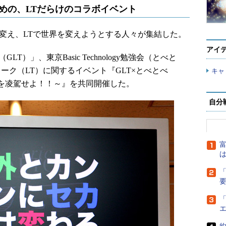
ための、LTだらけのコラボイベント
変え、LTで世界を変えようとする人々が集結した。
アイ
alks（GLT）」、東京Basic Technology勉強会（とべと
トーク（LT）に関するイベント『GLT×とべとべ
キャ
セカイを凌駕せよ！！～』を共同開催した。
自分
富
は
「
「