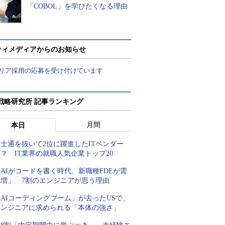
「COBOL」を学びたくなる理由
ティメディアからのお知らせ
リア採用の応募を受け付けています
戦略研究所 記事ランキング
月間
本日
士通を抜いて2位に躍進したITベンダー
？ IT業界の就職人気企業トップ20
AIがコードを書く時代、新職種FDEが需
要増」 7割のエンジニアが思う理由
AIコーディングブーム」が去ったUSで、
エンジニアに求められる「本体の強さ」