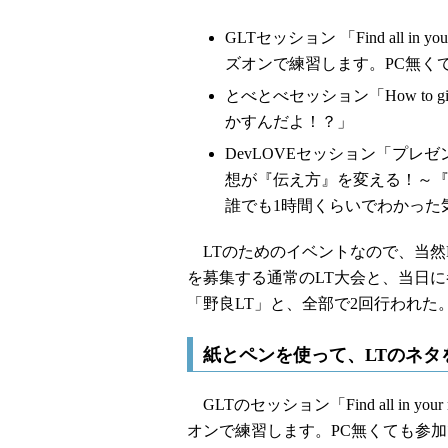
GLTセッション 「Find all 
ズオンで練習します。PC無く
とべとべセッション「How to giv
かすんだよ！？」
DevLOVEセッション「プ
想が『伝え方』を変える！～『
誰でも1時間くらいでわかった
LTのためのイベントなので、当然
を募集する通常のLT大会と、当日に
「野良LT」と、全部で2回行われた
紙とペンを使って、LTのネタ
GLTのセッション「Find all in
オンで練習します。PC無くても参加で