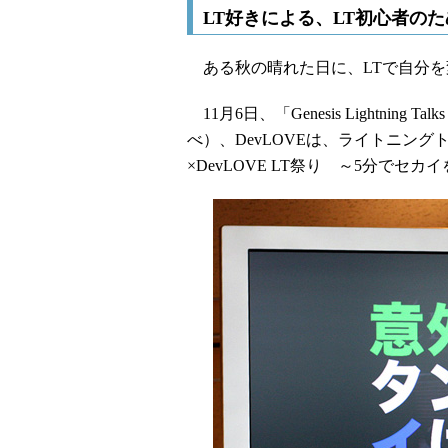
LT好きによる、LT初心者の
ある秋の晴れた日に、LTで自分を
11月6日、「Genesis Lightning T
べ）、DevLOVEは、ライトニング
×DevLOVE LT祭り ～5分で