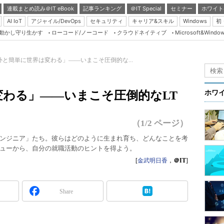
連載まとめ読み＠IT eBook
記事ランキング
＠IT Special
セミナー
ホワイト
AI IoT
アジャイル/DevOps
セキュリティ
キャリア&スキル
Windows
初
り動かし守り生かす
ローコード/ノーコード
クラウドネイティブ
Microsoft&Windo
Server & Storage
HTML5 + UX
外と簡単に世界は変わる」――いまこそ圧倒的な...
Smart & Social
Coding Edge
わる」――いまこそ圧倒的なLT
ホワ
Java Agile
Database Expert
（1/2 ページ）
Linux ＆ OSS
ンジニア」たち。彼らはどのように生まれ育ち、どんなことを考
ューから、自分の就職活動のヒントを得よう。
Master of IP Networ
[
金武明日香
，
＠IT
]
Security & Trust
Test & Tools
Share
Insider.NET
ブログ