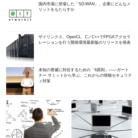
国内市場に登場した「SD-WAN」、企業にどんなメ
リットをもたらすか
ザイリンクス、OpenCL、C／C++でFPGAアクセラ
レーションを行う開発環境最新版のリリースを発表
スタート・メニューへの登録
よく使うサイトはタスク・バーに登録するだけで
未知の脅威に対抗するための「6原則」――ガート
はなく、スタート・メニューにも簡単に登録でき
ナー サミットから学ぶ、これからの情報セキュリテ
る。
ィ対策
（1）
これを選択すると、このアイコンを新しい
タブ・ページから削除できる。
（2）
これを選択すると、［スタート］メニュ
ーの［すべてのプログラム］の直下にこのサイト
を登録できる。
■
クイック・タブ機能の有効化