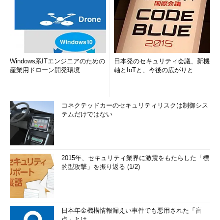
ていたため、ウィンドウを越えたタブの移動は（プロセス間での
移動になるため）不可能だろう。一方、IE8ではクラッシュ対策
などのために複数のプロセスが同時に実行されているため、IEの
ウィンドウとその中のタブ、そしてIEのプロセスは必ずしも1対1
に対応しているわけではない。そのため、1つのタブを取り出し
て、あるIEのウィンドウから別のIEのウィンドウへ移動すること
Windows系ITエンジニアのための
日本発のセキュリティ会議、新機
も（理屈の上では）そう難しくはないだろう。IE9ではこれが可
産業用ドローン開発環境
軸とIoTと、今後の広がりと
能になっている。
タブを移動させるのは簡単である。タブの部分をマウスでドラ
コネクテッドカーのセキュリティリスクは制御シス
ッグし、デスクトップへ置けば独立したIEのウィンドウ（とタ
テムだけではない
ブ）に変更されるし、ほかのIEのタブ列へドロップすれば、そこ
へ再配置される。
2015年、セキュリティ業界に激震をもたらした「標
■1．移動元のタブをマウスで右クリック
的型攻撃」を振り返る (1/2)
日本年金機構情報漏えい事件でも悪用された「盲
点」とは