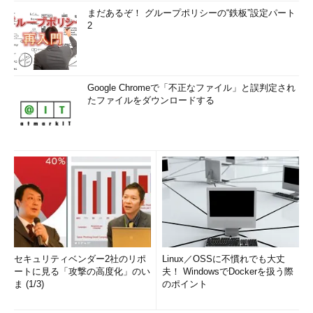
よく使うサイトへのリンクが表示される。
まだあるぞ！ グループポリシーの“鉄板”設定パート
（4）
サイトのアイコン（favicon）。
2
（5）
使用頻度。バーが長いほど、よく使われ
ている。色はサイトのアイコンに基づいて決めら
れているようであり、特に意味はない。
（6）
アイコンの上へマウスを移動させると、
そのサイトの詳細な情報が表示される。そのまま
Google Chromeで「不正なファイル」と誤判定され
クリックすればサイトが開かれるし、コンテキス
たファイルをダウンロードする
ト・メニューを表示させて、削除したり、スター
ト・メニューに登録したりできる。
（7）
サイトの情報。
（8）
アイコンの上へマウスを移動させると
「×」が表示される。これをクリックすると、この
サイトが一覧から削除され、その次に参照数の多
いサイトが代わりに表示される。
IE9では、このページ上のアイコンを右クリックしてWindows
のスタート・メニューに登録することもできる（ページを表示し
セキュリティベンダー2社のリポ
Linux／OSSに不慣れでも大丈
ておいて、ツール・バーの歯車アイコンを右クリックし、［ファ
ートに見る「攻撃の高度化」のい
夫！ WindowsでDockerを扱う際
イル］－［スタート メニューにサイトを追加］を実行してもよ
ま (1/3)
のポイント
い）。