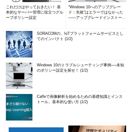
IE8にあった「クイック・タブ」機能（表示中のWebページの
これだけはやっておきたい！ 基
“Windows 10へのアップグレー
縮小版をタブ・ページに一覧表示する機能。［Ctrl］＋［Q］キ
本的なサーバー管理に役立つグル
ド：失敗”はエラーではなかった
ーでいつでも起動できる。IE8の
記事
参照）はIE9でも利用できる
ープポリシー設定
――アップグレードインストール
が、デフォルトでは無効になっている。利用したければ、「イン
の簡単まとめ (1/3...
ターネット オプション」の設定画面で［全般］タブを選択し、
SORACOMの、IoTプラットフォームサービスとし
「タブ」グループの［設定］ボタンをクリックする。そして表示
てのインパクト (1/2)
された「タブ ブラウズの設定」画面で［クイック タブを有効に
する (Ctrl+Q)］のチェック・ボックスをオンにして、IE9を再起
動すればよい。
Windows 10のトラブルシューティング事例──未知
■
タブの移動／ウィンドウ化
のポリシー設定を探せ！ (1/2)
IE7やIE8では、1つのIEのウィンドウの中に複数のタブを作成す
ることができたが、それらのタブに対して可能な操作としては、
タブを置く場所の変更ぐらいしか自由度がなかった。これに対し
Caffeで画像解析を始めるための基礎知識とインス
てIE9では、1つのタブだけをIE9のウィンドウから切り離した
トール、基本的な使い方 (1/2)
り、別のIE9のウィンドウへ移動させたりといった操作が可能に
なっている（正式には「タブの分離と回復」という）。
IE7までは、1つのIEのプロセスが1つのIEのウィンドウに対応し