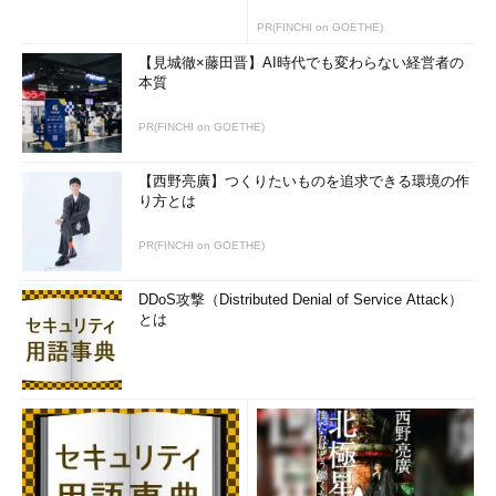
PR(FINCHI on GOETHE)
【見城徹×藤田晋】AI時代でも変わらない経営者の
GPUの有無でどの程度描画速度に差が出るかは実行するWebア
本質
プリケーションに大きく依存する。動画や（SVGによる）3Dな
どを利用していないWebサイトならば、GPUがなくてもほとんど
PR(FINCHI on GOETHE)
差は出ない。以下は前回紹介した、IE9関連の情報サイトであ
る。このページの右下にある「注目のサイト」というリンクに、
【西野亮廣】つくりたいものを追求できる環境の作
速度テストのためのサイトがいくつか登録されている。
り方とは
Beauty of the Web（IE9向け特設サイト）
PR(FINCHI on GOETHE)
この中からいくつかのサイトを使って速度を測定してみよう。
DDoS攻撃（Distributed Denial of Service Attack）
とは