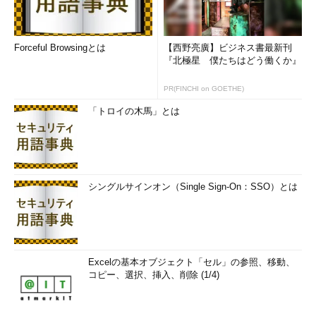
WebVizBenchの実行例
これは「
WebVizBench
」サイトの実行例。CPUは
Forceful Browsingとは
【西野亮廣】ビジネス書最新刊
Core i7-950、GPUはRadeon HD6850を利用し、
『北極星 僕たちはどう働くか』
GPU機能をオン／オフして速度を測定した。
PR(FINCHI on GOETHE)
「トロイの木馬」とは
結果は次の通りである。
テスト・サイ
GPU有効時
GPU無効時
備考
ト
WebVizBench
スコア6630
シングルサインオン（Single Sign-On：SSO）とは
スコア4160
サイズ：900×601ドット、
／37.84 fps
／15.85 fps
fps = frame/sec
Fish Tank
60 fps
4 fps
サイズ：885×558ドット、魚
の数：1000匹
Psychedelic
1815回転／
1468回転／
サイズ：885×558ドット、2
Excelの基本オブジェクト「セル」の参照、移動、
Browser
分、613回転
分、610回転
種類の絵柄を回転させるテス
コピー、選択、挿入、削除 (1/4)
Demo
／分
／分
ト
IE9の描画速度の測定結果