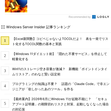
ドウに組み込んだりできるが、1つ制限がある。
前回
解説したよ
うに、IE9では、ピン止めされたWebサイト（
＊1
）を作成するこ
とができるが、このようなサイトから派生したIE9のタブは、そ
Recommended by
うでないIE9のタブと相互に移動、マージ（結合）することはで
きない。ただし親が同じピン止めされたサイトなら、その子のタ
Windows Server Insider 記事ランキング
ブ同士は相互に移動したり、マージしたりできる。まとめると次
のようになる。
【Excel新関数】コピペじゃないよTOCOLだよ！ 表を一発でリス
ト化するTOCOL関数の基本と実践
任意のタブをウィンドウ化することは常に可能。ピン止め
【Windows 11ダイエット術】「隠れた不要サービス」を停止して
したウィンドウのタブをウィンドウ化すると、やはり同じ
軽量化する
ようにピン止めされたウィンドウになる。
ピン止めされたウィンドウのタブは、同じ共通の親（同じ
Win11のストレージ空き容量が激減？ 新機能「ポイントインタイ
「ホーム」）を持つウィンドウにのみマージできる。
ムリストア」のわなと賢い設定術
ピン止めされていない通常のウィンドウから派生したタブ
プログラミングの知識は不要？ 話題の「Claude Code」で非エン
は、ピン止めされていない任意のウィンドウにマージでき
ジニアが「欲しかったあのツール」を作る
る。
【最終案内】2026年6月にWindows 11が起動不能に？ 「セキュ
＊1
デスクトップやフォルダ上に作成したIE9のショートカッ
アブート証明書」の期限切れリスクと対策、起動しなくなった場合
トから起動したWebサイトのことで、それぞれ固有のホーム位
の対応策