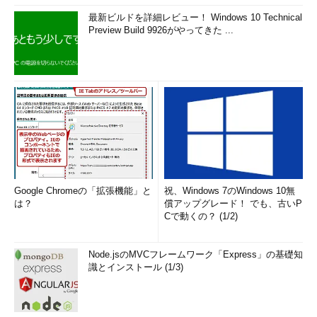
順に並んで表示される（デフォルトでは10個まで表示される）。
最新ビルドを詳細レビュー！ Windows 10 Technical
Preview Build 9926がやってきた ...
更新された「新しいタブ」ページ
ファイル・メニューの［新しいタブ］を選択する
か（［Ctrl］＋［T］でもよい）、空のタブをクリ
Google Chromeの「拡張機能」と
祝、Windows 7のWindows 10無
ックしたときに作成される「新しいタブ」ペー
は？
償アップグレード！ でも、古いP
ジ。ここに、よく使うサイトが表示されるように
Cで動くの？ (1/2)
なった。利用頻度に応じて自動的に表示される。
ただし任意のサイトをここに表示させるといった
カスタマイズ機能はないようである。
Node.jsのMVCフレームワーク「Express」の基礎知
（1）
タブを新規作成したときに表示される「新
識とインストール (1/3)
しいタブ」ページ。
（2）
これをクリックすると、新しいタブ・ペ
ージが作成される。
（3）
一番上には、（デフォルトでは）10個の