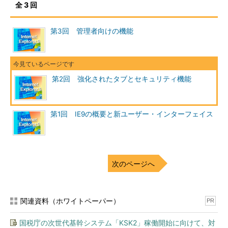
全 3 回
（1）
このチェック・ボックスがオフならば、シ
ステムにGPUが搭載されており、かつIE9でそれが
利用されている状態。手動でオフにした後、IE9を
第3回 管理者向けの機能
再起動すると、GPUを利用しないように設定でき
る。
だがGPUがないシステムの場合や、IE9の要求する機能を持っ
第2回 強化されたタブとセキュリティ機能
ていないGPU／デバイス・ドライバ環境の場合は、以下のように
チェック・ボックスがオン状態のままグレーアウト表示され、ユ
ーザーは設定を変更できない（GPUを使うようにすることはでき
第1回 IE9の概要と新ユーザー・インターフェイス
ない）。どのようなGPUやデバイス・ドライバが必要かという公
式な要求仕様は公開されていない。そのため、いまのところは、
IE9をインストールしてみて、このチェック・ボックスがオンの
まま変更できなければデバイス・ドライバを最新版に更新したり
次のページへ
グラフィックス・カードを別の製品に交換したりするしか対策は
ないようだ。以下は、GPU機能を内蔵したIntelのCore i5-450M
というCPUを搭載したノートPCの例である。内蔵GPU（Intel
関連資料（ホワイトペーパー）
PR
HD Graphics）を持っているが、このシステムではGPUレンダリ
ング機能は利用できないようである。
国税庁の次世代基幹システム「KSK2」稼働開始に向けて、対