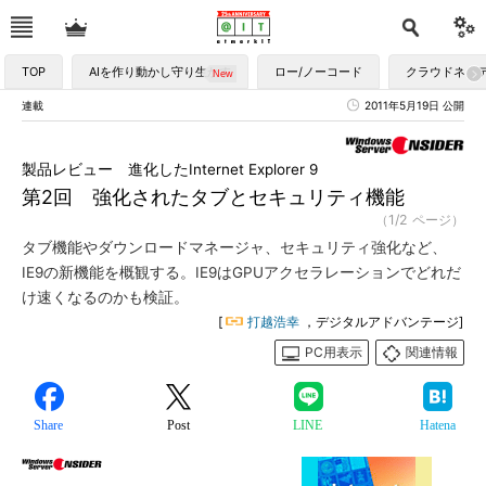
TOP
AIを作り動かし守り生かす
ロー/ノーコード
クラウドネイ
連載
2011年5月19日 公開
製品レビュー 進化したInternet Explorer 9
第2回 強化されたタブとセキュリティ機能
（1/2 ページ）
タブ機能やダウンロードマネージャ、セキュリティ強化など、
IE9の新機能を概観する。IE9はGPUアクセラレーションでどれだ
け速くなるのかも検証。
[
打越浩幸
，デジタルアドバンテージ]
PC用表示
関連情報
Share
Post
LINE
Hatena