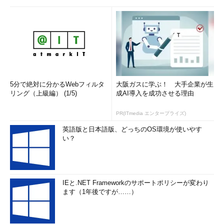
GPUがある方が、それなりに高い性能を示している。ただし
GPUを使用するといっても、ベンチ実行中のGPUの最大負荷はせ
いぜい40％ほどである（平均すれば10％以下）。実際のサイト
ではこれほど多くの描画が使われることはないので、あまり差を
感じることはないだろう（CPU使用率は、GPU有効時の方が低く
なっている）。GPUは必須というわけではなく、あれば有効利用
5分で絶対に分かるWebフィルタ
大阪ガスに学ぶ！ 大手企業が生
されるという程度のものである。
リング（上級編） (1/5)
成AI導入を成功させる理由
タブ関連の強化機能
PR(ITmedia エンタープライズ)
英語版と日本語版、どっちのOS環境が使いやす
IE9ではタブ関連の機能にもいくつか機能強化が行われてい
い？
る。大きく目立つ機能としては、デザインが一新された「新しい
タブ」ページと、タブの取り外し／移動機能がある。
■
新デザインの「新しいタブ」ページ
IEと.NET Frameworkのサポートポリシーが変わり
ます（1年後ですが……）
IE9では、新しいタブ・ページ（ブランクのタブ・ページ）の
デザインが更新された。従来は文字ばかりのページが表示されて
いたが、IE9ではいままでよく利用したWebサイトが、その頻度