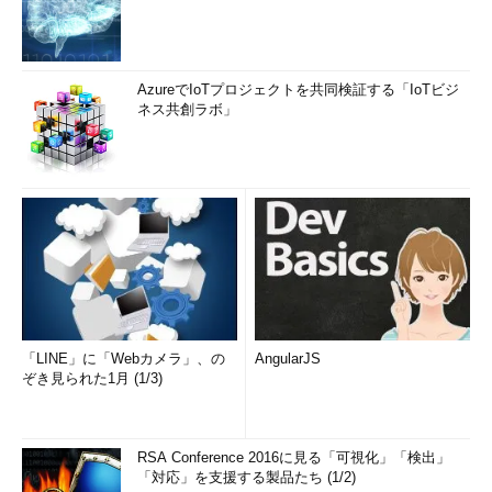
そのIEのタブの1つとして組み込まれる。ドロップ
先がタブの場所でなければ、それは独立したウィ
ンドウになる。
（3）
ドラッグ中は、タブとその内容のウィン
ドウだけが表示される。
AzureでIoTプロジェクトを共同検証する「IoTビジ
（4）
このあたりにドロップすると、そのまま
ネス共創ラボ」
タブがIEのウィンドウに変化する。
（5）
独立したIEのウィンドウなので、ウィン
ドウのタイトル・バーやツールなども追加で表示
される。
（6）
独立したIEのウィンドウなので、このよ
うに新規タブの作成ボタンも当然作成される。
この例ではタブをウィンドウ化したため、新しいIEのウィンド
ウが1つ作成されている。また元のIEウィンドウからはタブが1つ
減っている。もしほかのIEウィンドウのタブの場所にドロップす
「LINE」に「Webカメラ」、の
AngularJS
れば、タブが移動したように見える。
ぞき見られた1月 (1/3)
移動できるタブの制限
RSA Conference 2016に見る「可視化」「検出」
以上のように、IE9ではタブをウィンドウにしたり、逆に（1つ
「対応」を支援する製品たち (1/2)
しかタブを持たない）ウィンドウ）をタブとして別のIEのウィン