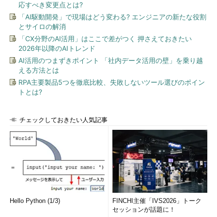
応すべき変更点とは?
「AI駆動開発」で現場はどう変わる? エンジニアの新たな役割
とサイロの解消
「CX分野のAI活用」はここで差がつく 押さえておきたい
2026年以降のAIトレンド
AI活用のつまずきポイント 「社内データ活用の壁」を乗り越
える方法とは
RPA主要製品5つを徹底比較、失敗しないツール選びのポイン
トとは?
チェックしておきたい人気記事
GPUが利用できないシステムにおけるIE9の例
これは、IntelのCore i5-450M CPUを搭載したWi
ndows 7のノートPCの例である。CPU内蔵のIntel
HD Graphics機能では、GPUを利用できなかっ
た。将来デバイス・ドライバのバージョンが更新
されれば、利用できるようになる可能性がある。
（1）
GPUが利用できないシステムの場合はこ
のように、チェック・ボックスがオンになり、さ
Hello Python (1/3)
FINCHI主催「IVS2026」トーク
らにこの項目自体がグレーアウトしていて、変更
セッションが話題に！
できない。