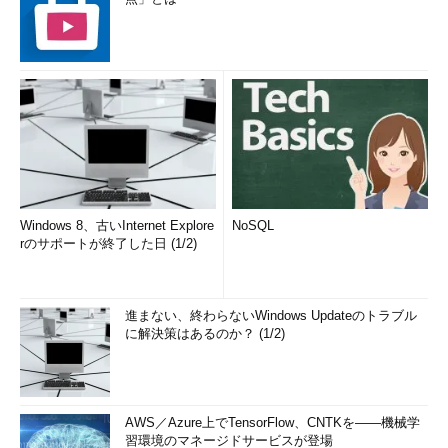
■2．そのままドラッグ
■3．目的の場所でドロップ
Windows 8、古いInternet Explore
NoSQL
rのサポートが終了した日 (1/2)
タブの移動
進まない、終わらないWindows Updateのトラブル
IE9では、あるタブをドラッグして独立したIEのウ
に解決策はあるのか？ (1/2)
ィンドウにしたり、ほかのIEのウィンドウ（のタ
ブの列）へ組み込んだりできる。
（1）
タブをマウスでクリックしたままドラッグ
する。
（2）
タブの列から切り離し、別の場所でドロ
AWS／Azure上でTensorFlow、CNTKを――機械学
ップする。ドロップ先がIEのタブ列の場所なら、
習環境のマネージドサービスが登場