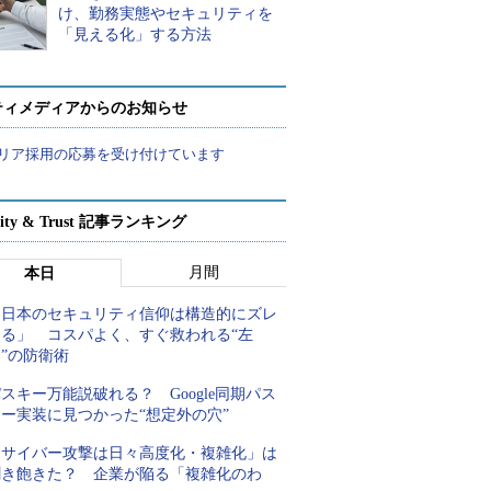
け、勤務実態やセキュリティを
「見える化」する方法
ティメディアからのお知らせ
リア採用の応募を受け付けています
rity & Trust 記事ランキング
月間
本日
「日本のセキュリティ信仰は構造的にズレ
てる」 コスパよく、すぐ救われる“左
”の防衛術
スキー万能説破れる？ Google同期パス
キー実装に見つかった“想定外の穴”
「サイバー攻撃は日々高度化・複雑化」は
聞き飽きた？ 企業が陥る「複雑化のわ