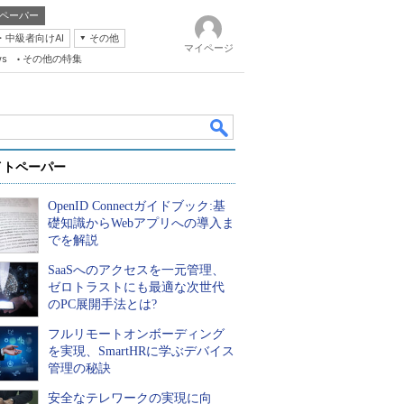
ペーパー
・中級者向けAI
その他
マイページ
ws
その他の特集
イトペーパー
OpenID Connectガイドブック:基
礎知識からWebアプリへの導入ま
でを解説
SaaSへのアクセスを一元管理、
k
ゼロトラストにも最適な次世代
のPC展開手法とは?
フルリモートオンボーディング
を実現、SmartHRに学ぶデバイス
管理の秘訣
安全なテレワークの実現に向