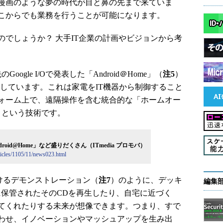
漫画のような夢の時代が目と鼻の先まで来ていま
こからでも業務を行うことが可能になります。
でしょうか？ 大手IT企業の計画やビジョンから考
のGoogle I/Oで発表した「Android＠Home」（
注5
）
推進しています。これは家電をIT機器から制御すること
ォーム上で、遠隔操作を含む統合的な「ホームオー
うという技術です。
ndroid@Home」など盛りだくさん（ITmedia プロモバ）
ticles/1105/11/news023.html
1におけるデモンストレーション（
注7
）のように、デッキ
編集
に保管されたそのCDを再生したり、自宅に近づく
てくれたりする未来が想像できます。つまり、すで
わせ、イノベーションやマッシュアップを生み出