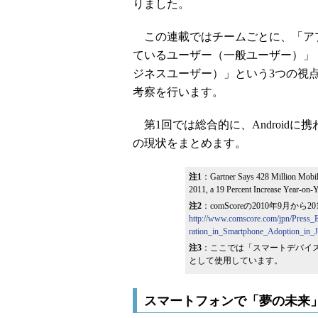
りました。
この連載ではチームごとに、「アプリ
ているユーザー（一般ユーザー）」「
ジネスユーザー）」という3つの視点か
考察を行います。
第1回では総合的に、Android
の現状をまとめます。
注1
：Gartner Says 428 Million Mobil
2011, a 19 Percent Increase Year-on
注2
：comScoreの2010年9月か
http://www.comscore.com/jpn/Press_
ration_in_Smartphone_Adoption_in_
注3
：ここでは「スマートデバイ
として使用しています。
スマートフォンで「夢の未来