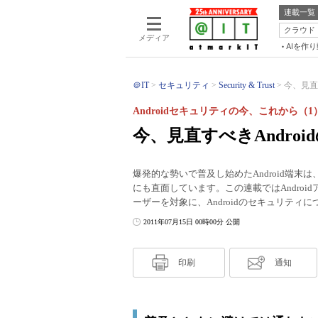
連載一覧
クラウド
メディア
AIを作
＠IT
セキュリティ
Security & Trust
今、見直す
Androidセキュリティの今、これから（1
今、見直すべきAndro
爆発的な勢いで普及し始めたAndroid端
にも直面しています。この連載ではAndro
ーザーを対象に、Androidのセキュリティ
2011年07月15日 00時00分 公開
印刷
通知