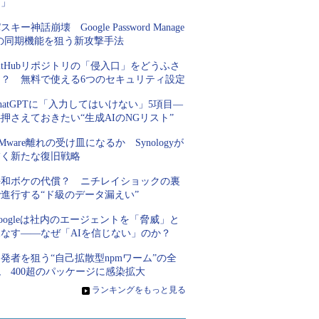
な」
スキー神話崩壊 Google Password Manage
rの同期機能を狙う新攻撃手法
itHubリポジトリの「侵入口」をどうふさ
ぐ？ 無料で使える6つのセキュリティ設定
hatGPTに「入力してはいけない」5項目―
押さえておきたい“生成AIのNGリスト”
Mware離れの受け皿になるか Synologyが
描く新たな復旧戦略
平和ボケの代償？ ニチレイショックの裏
進行する“ド級のデータ漏えい”
oogleは社内のエージェントを「脅威」と
見なす――なぜ「AIを信じない」のか？
発者を狙う“自己拡散型npmワーム”の全
 400超のパッケージに感染拡大
»
ランキングをもっと見る