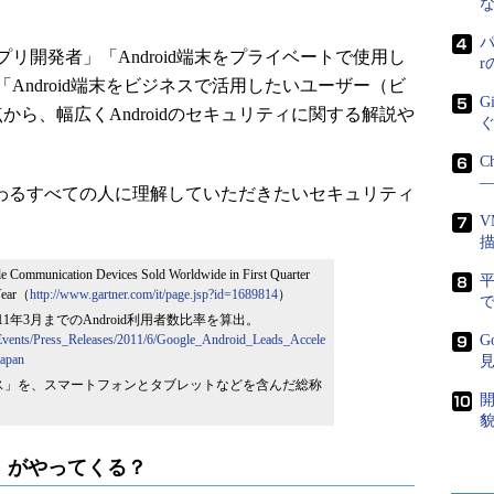
パ
開発者」「Android端末をプライベートで使用し
Android端末をビジネスで活用したいユーザー（ビ
G
ら、幅広くAndroidのセキュリティに関する解説や
C
―
に携わるすべての人に理解していただきたいセキュリティ
V
e Communication Devices Sold Worldwide in First Quarter
-Year（
http://www.gartner.com/it/page.jsp?id=1689814
）
で
ら2011年3月までのAndroid利用者数比率を算出。
Events/Press_Releases/2011/6/Google_Android_Leads_Accele
G
Japan
ス」を、スマートフォンとタブレットなどを含んだ総称
開
貌
」がやってくる？