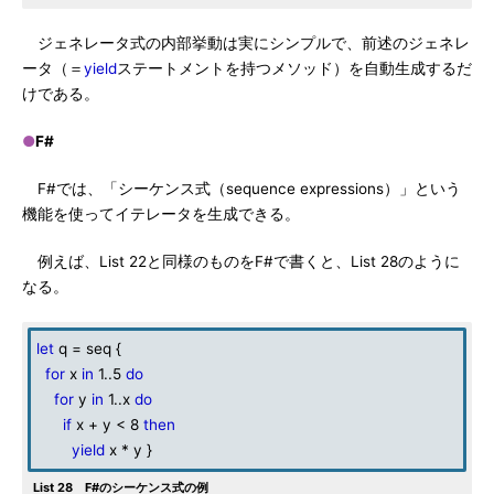
ジェネレータ式の内部挙動は実にシンプルで、前述のジェネレ
ータ（＝
yield
ステートメントを持つメソッド）を自動生成するだ
けである。
●
F#
F#では、「シーケンス式（sequence expressions）」という
機能を使ってイテレータを生成できる。
例えば、List 22と同様のものをF#で書くと、List 28のように
なる。
let
q = seq {
for
x
in
1..5
do
for
y
in
1..x
do
if
x + y < 8
then
yield
x * y }
List 28 F#のシーケンス式の例