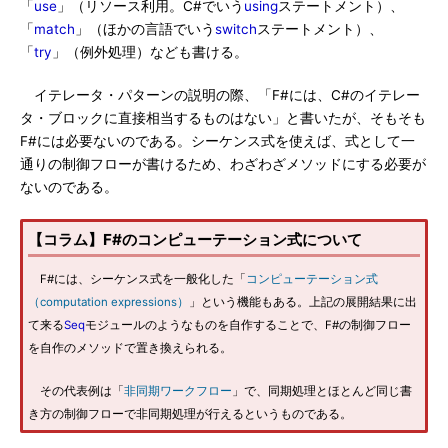
「
use
」（リソース利用。C#でいう
using
ステートメント）、
「
match
」（ほかの言語でいう
switch
ステートメント）、
「
try
」（例外処理）なども書ける。
イテレータ・パターンの説明の際、「F#には、C#のイテレー
タ・ブロックに直接相当するものはない」と書いたが、そもそも
F#には必要ないのである。シーケンス式を使えば、式として一
通りの制御フローが書けるため、わざわざメソッドにする必要が
ないのである。
【コラム】F#のコンピューテーション式について
F#には、シーケンス式を一般化した「
コンピューテーション式
（computation expressions）
」という機能もある。上記の展開結果に出
て来る
Seq
モジュールのようなものを自作することで、F#の制御フロー
を自作のメソッドで置き換えられる。
その代表例は「
非同期ワークフロー
」で、同期処理とほとんど同じ書
き方の制御フローで非同期処理が行えるというものである。