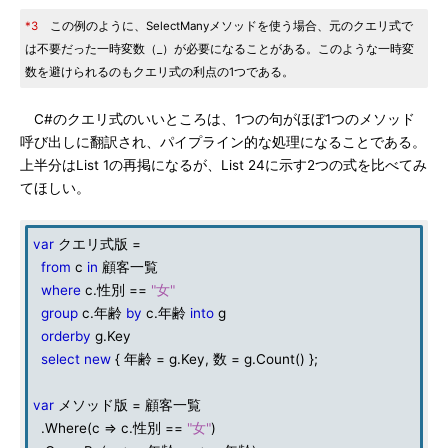
*3
この例のように、SelectManyメソッドを使う場合、元のクエリ式で
は不要だった一時変数（_）が必要になることがある。このような一時変
数を避けられるのもクエリ式の利点の1つである。
C#のクエリ式のいいところは、1つの句がほぼ1つのメソッド
呼び出しに翻訳され、パイプライン的な処理になることである。
上半分はList 1の再掲になるが、List 24に示す2つの式を比べてみ
てほしい。
var
クエリ式版 =
from
c
in
顧客一覧
where
c.性別 ==
"女"
group
c.年齢
by
c.年齢
into
g
orderby
g.Key
select new
{ 年齢 = g.Key, 数 = g.Count() };
var
メソッド版 = 顧客一覧
.Where(c => c.性別 ==
"女"
)