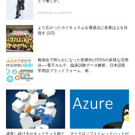
どう働くか』
PR(FINCHI on GOETHE)
より広がったカリキュラムを通過点に若者は上を目
指す (1/2)
勉強会で明らかになった医療向けOSSの多様な活用
法──電子カルテ、臨床試験データ解析、日本語医
学用語プラットフォーム、画...
成長し続けるセキュリティ人材と
マイクロソフトとレッドハットが