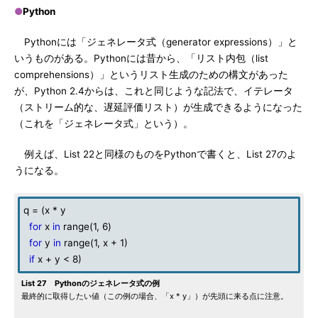
●
Python
Pythonには「ジェネレータ式（generator expressions）」と
いうものがある。Pythonには昔から、「リスト内包（list
comprehensions）」というリスト生成のための構文があった
が、Python 2.4からは、これと同じような記法で、イテレータ
（ストリーム的な、遅延評価リスト）が生成できるようになった
（これを「ジェネレータ式」という）。
例えば、List 22と同様のものをPythonで書くと、List 27のよ
うになる。
q = (x * y
for
x
in
range(1, 6)
for
y
in
range(1, x + 1)
if
x + y < 8)
List 27 Pythonのジェネレータ式の例
最終的に取得したい値（この例の場合、「x * y」）が先頭に来る点に注意。