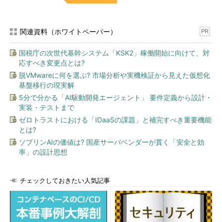
関連資料（ホワイトペーパー）
PR
国税庁の次世代基幹システム「KSK2」稼働開始に向けて、対
応すべき変更点とは?
脱VMwareに何を選ぶ? 市場分析や実機検証から見えた仮想化
基盤移行の現実解
5分で分かる「AI駆動開発エージェント」 要件定義から設計・
実装・テストまで
ゼロトラストにおける「IDaaSの課題」と補完すべき重要機能
とは?
ソブリンAIの価値は? 国産サーバベンダーが貫く「安全と効
率」の設計思想
チェックしておきたい人気記事