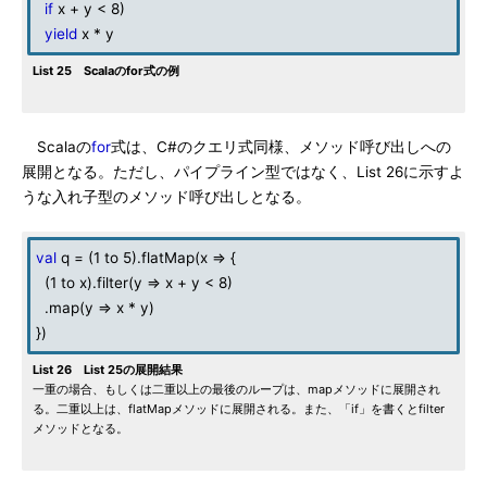
if
x + y < 8)
yield
x * y
List 25 Scalaのfor式の例
Scalaの
for
式は、C#のクエリ式同様、メソッド呼び出しへの
展開となる。ただし、パイプライン型ではなく、List 26に示すよ
うな入れ子型のメソッド呼び出しとなる。
val
q = (1 to 5).flatMap(x => {
(1 to x).filter(y => x + y < 8)
.map(y => x * y)
})
List 26 List 25の展開結果
一重の場合、もしくは二重以上の最後のループは、mapメソッドに展開され
る。二重以上は、flatMapメソッドに展開される。また、「if」を書くとfilter
メソッドとなる。