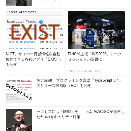
NICT、サイバー脅威情報を自動
FINCHI主催「IVS2026」トーク
集約できるWebアプリ「EXIST」
セッションが話題に！
を公開
PR(FINCHI on GOETHE)
Microsoft、プログラミング言語「TypeScript 3.4」
のリリース候補版（RC）を公開
一にも二にも「防御」を――元CIAのCISOが提言し
た6つのセキュリティ対策