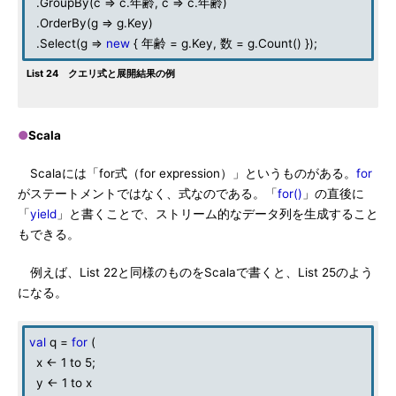
.GroupBy(c => c.年齢, c => c.年齢)
.OrderBy(g => g.Key)
.Select(g =>
new
{ 年齢 = g.Key, 数 = g.Count() });
List 24 クエリ式と展開結果の例
●
Scala
Scalaには「for式（for expression）」というものがある。
for
がステートメントではなく、式なのである。「
for()
」の直後に
「
yield
」と書くことで、ストリーム的なデータ列を生成すること
もできる。
例えば、List 22と同様のものをScalaで書くと、List 25のよう
になる。
val
q =
for
(
x <- 1 to 5;
y <- 1 to x