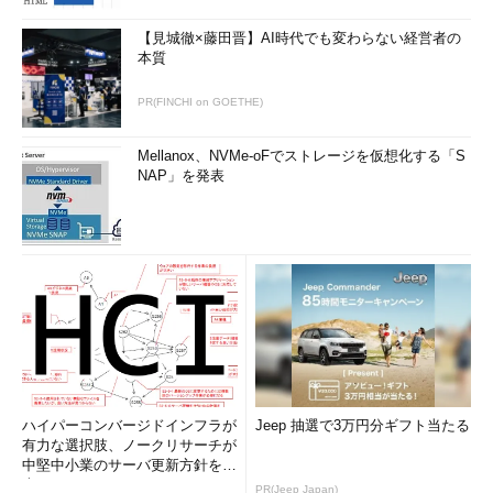
【見城徹×藤田晋】AI時代でも変わらない経営者の
本質
PR(FINCHI on GOETHE)
Mellanox、NVMe-oFでストレージを仮想化する「S
NAP」を発表
ハイパーコンバージドインフラが
Jeep 抽選で3万円分ギフト当たる
有力な選択肢、ノークリサーチが
中堅中小業のサーバ更新方針を調
査
PR(Jeep Japan)