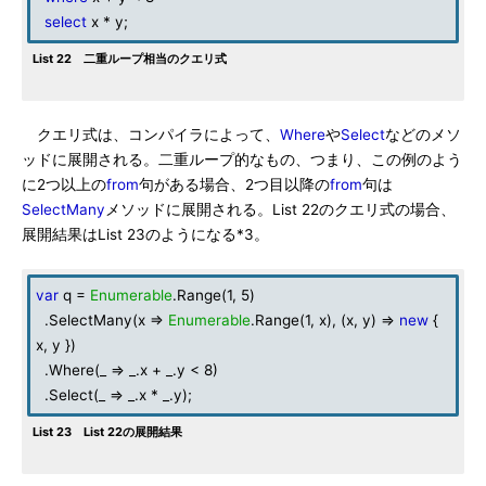
select
x * y;
List 22 二重ループ相当のクエリ式
クエリ式は、コンパイラによって、
Where
や
Select
などのメソ
ッドに展開される。二重ループ的なもの、つまり、この例のよう
に2つ以上の
from
句がある場合、2つ目以降の
from
句は
SelectMany
メソッドに展開される。List 22のクエリ式の場合、
展開結果はList 23のようになる*3。
var
q =
Enumerable
.Range(1, 5)
.SelectMany(x =>
Enumerable
.Range(1, x), (x, y) =>
new
{
x, y })
.Where(_ => _.x + _.y < 8)
.Select(_ => _.x * _.y);
List 23 List 22の展開結果