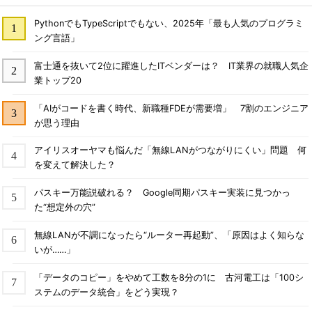
PythonでもTypeScriptでもない、2025年「最も人気のプログラミ
ング言語」
富士通を抜いて2位に躍進したITベンダーは？ IT業界の就職人気企
業トップ20
「AIがコードを書く時代、新職種FDEが需要増」 7割のエンジニア
が思う理由
アイリスオーヤマも悩んだ「無線LANがつながりにくい」問題 何
を変えて解決した？
パスキー万能説破れる？ Google同期パスキー実装に見つかっ
た“想定外の穴”
無線LANが不調になったら“ルーター再起動”、「原因はよく知らな
いが……」
「データのコピー」をやめて工数を8分の1に 古河電工は「100シ
ステムのデータ統合」をどう実現？