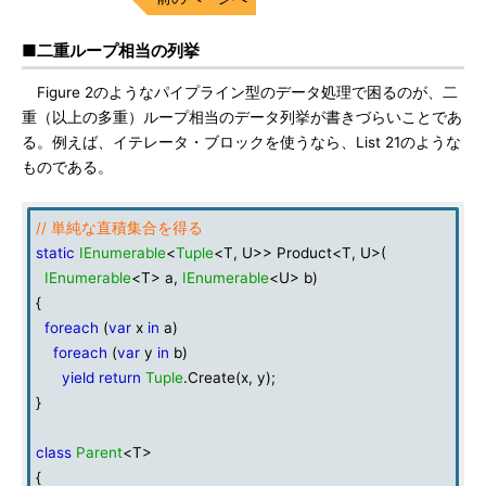
■二重ループ相当の列挙
Figure 2のようなパイプライン型のデータ処理で困るのが、二
重（以上の多重）ループ相当のデータ列挙が書きづらいことであ
る。例えば、イテレータ・ブロックを使うなら、List 21のような
ものである。
// 単純な直積集合を得る
static
IEnumerable
<
Tuple
<T, U>> Product<T, U>(
IEnumerable
<T> a,
IEnumerable
<U> b)
{
foreach
(
var
x
in
a)
foreach
(
var
y
in
b)
yield return
Tuple
.Create(x, y);
}
class
Parent
<T>
{