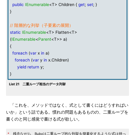
public
IEnumerable
<T> Children {
get
;
set
; }
}
// 階層的な列挙（子要素の展開）
static
IEnumerable
<T> Flatten<T>
(
IEnumerable
<
Parent
<T>> a)
{
foreach
(
var
x
in
a)
foreach
(
var
y
in
x.Children)
yield return
y;
}
List 21 二重ループ相当のデータ列挙
「これを、メソッドではなく、式として書くにはどうすればい
いか」という話である。慣れの問題もあるものの、二重ループを
書くのと同じ感覚で書ける式が欲しい。
*
残念ながら、Rubyは二重ループ的な列挙を簡素化するような式は持っ