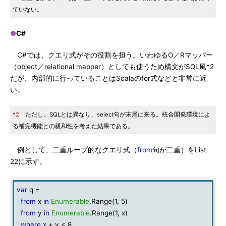
ていない。
●
C#
C#では、クエリ式がその役割を担う。いわゆるO／Rマッパー
（object／relational mapper）としても使うため構文がSQL風*2
だが、内部的に行っていることはScalaのfor式などと非常に近
い。
*2
ただし、SQLとは異なり、select句が末尾に来る。統合開発環境によ
る補完機能との親和性を考えた結果である。
例として、二重ループ的なクエリ式（
from
句が二重）をList
22に示す。
var
q =
from
x
in
Enumerable
.Range(1, 5)
from
y
in
Enumerable
.Range(1, x)
where
x + y < 8