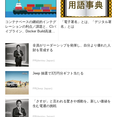
コンテナベースの継続的インテグ
「電子署名」とは、「デジタル署
レーションの利点／課題と、CIパ
名」とは
イプライン、Docker Build高速化
のコツ (1/2...
全員がリーダーシップを発揮し、自分より優れた人
財を育成する
PR(dentsu Japan)
Jeep 抽選で3万円分ギフト当たる
PR(Jeep Japan)
「さすが」と言われる驚きや感動を。新しい価値を
生む電通の挑戦
PR(dentsu Japan)