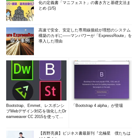
化の定義書「マニフェスト」の書き方と基礎文法ま
とめ (1/5)
高速で安全、安定した専用線接続が理想のシステム
構築のカギに――マンパワーが「ExpressRoute」を
導入した理由
Bootstrap、Emmet、レスポンシ
「Bootstrap 4 alpha」が登場
ブWebデザイン対応を強化したDr
eamweaver CC 2015を使って
み...
【西野亮廣】ビジネス書最新刊『北極星 僕たちは