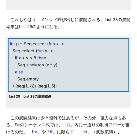
これもやはり、メソッド呼び出しに展開される。List 28の展開
結果はList 29のようになる。
let
p = Seq.collect (
fun
x
->
Seq.collect (
fun
y
->
if
x + y < 8
then
Seq.singleton (x * y)
else
Seq.empty
) (seq{1..x})) (seq{1..5})
List 29 List 28の展開結果
この展開結果は少々複雑ではあるが、その分、強力な点もあ
る。F#のシーケンス式では、「
{}
」内に一通りの制御フローが書
けるのだ。「
for
」や「
if
」に限らず、「
let
」（変数束縛）、