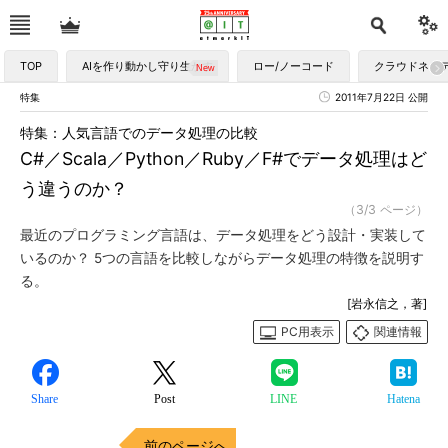
TOP
AIを作り動かし守り生かす
ロー/ノーコード
クラウドネイ
特集
2011年7月22日 公開
特集：人気言語でのデータ処理の比較
C#／Scala／Python／Ruby／F#でデータ処理はど
う違うのか？
（3/3 ページ）
最近のプログラミング言語は、データ処理をどう設計・実装して
いるのか？ 5つの言語を比較しながらデータ処理の特徴を説明す
る。
[岩永信之，著]
PC用表示
関連情報
Share
Post
LINE
Hatena
前のページへ