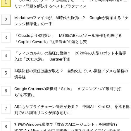
リティ問題を解決するベストプラクティス
Markdownファイルが、AI時代の負債に？ Googleが提案する「ナ
レッジ標準化」の一手
「Claudeより4割安い」 M365のExcel/メール操作を丸投げる
「Copilot Cowork」“従量課金”の落とし穴
「フィジカルAI」の熱狂に警鐘？ 2028年の人型ロボット本格導
入は「20社未満」 Gartner予測
AI誤決裁の責任は誰が取る？ 自動化していい業務／ダメな業務の
境界線
Google Chromeの新機能「Skills」 AIプロンプトの“毎回手打
ち”を不要に
AIにもサプライチェーン管理が必要？ 中国AI「Kimi K3」を巡る批
判でAIの調達リスクが浮き彫りに
社内のWindows環境で「数百のAIエージェント」を隔離実行
NVIDIAとMicrosoftが共同開発したデスクサイドマシンの全容