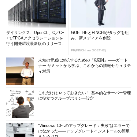
ザイリンクス、OpenCL、C／C+
GOETHEとFINCHIがタッグを組
+でFPGAアクセラレーションを
み、新メディアを創設
行う開発環境最新版のリリースを
発表
PR(FINCHI on GOETHE)
未知の脅威に対抗するための「6原則」――ガート
ナー サミットから学ぶ、これからの情報セキュリテ
ィ対策
これだけはやっておきたい！ 基本的なサーバー管理
に役立つグループポリシー設定
“Windows 10へのアップグレード：失敗”はエラーで
はなかった――アップグレードインストールの簡単
まとめ (1/3...