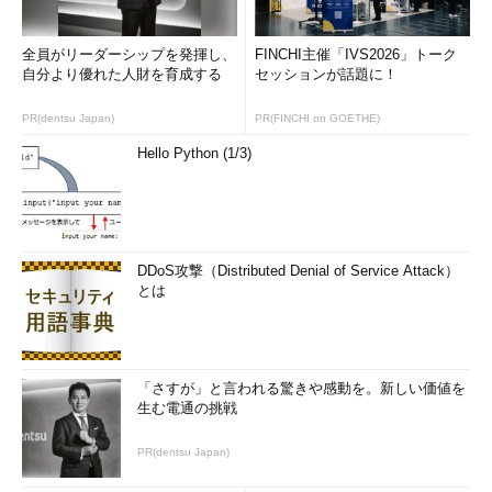
全員がリーダーシップを発揮し、
FINCHI主催「IVS2026」トーク
自分より優れた人財を育成する
セッションが話題に！
PR(dentsu Japan)
PR(FINCHI on GOETHE)
Hello Python (1/3)
DDoS攻撃（Distributed Denial of Service Attack）
とは
「さすが」と言われる驚きや感動を。新しい価値を
生む電通の挑戦
PR(dentsu Japan)