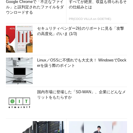
Google Chromeで「不正なファイ
すべてが絶景、収益も得られるそ
ル」と誤判定されたファイルをダ
の仕組みとは
ウンロードする
PR(COCO VILLA on GOETHE)
セキュリティベンダー2社のリポートに見る「攻撃
の高度化」のいま (1/3)
Linux／OSSに不慣れでも大丈夫！ WindowsでDock
erを扱う際のポイント
国内市場に登場した「SD-WAN」、企業にどんなメ
リットをもたらすか