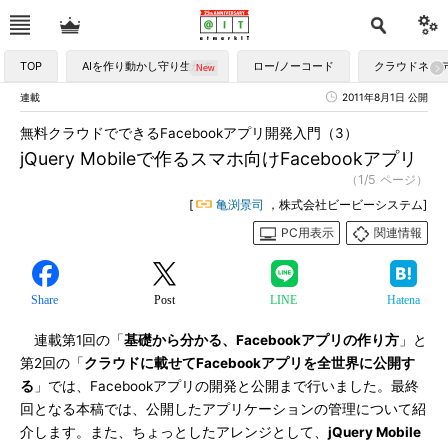
TOP
AIを作り動かし守り生かす
ロー/ノーコード
クラウドネイ
連載
2011年8月1日 公開
無料クラウドでできるFacebookアプリ開発入門（3）
jQuery Mobileで作るスマホ向けFacebookアプリ
（1/5 ページ）
[
亀渕景司
，株式会社ビービーシステム]
PC用表示
関連情報
Share
Post
LINE
Hatena
連載第1回の「
基礎から分かる、Facebookアプリの作り方
」と
第2回の「
クラウドに載せてFacebookアプリを全世界に公開す
る
」では、Facebookアプリの開発と公開まで行いました。最終
回となる本稿では、公開したアプリケーションの管理について紹
介します。また、ちょっとしたアレンジとして、
jQuery Mobile