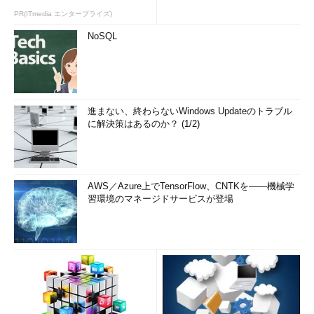
PR(ITmedia エンタープライズ)
NoSQL
進まない、終わらないWindows Updateのトラブル
に解決策はあるのか？ (1/2)
AWS／Azure上でTensorFlow、CNTKを――機械学
習環境のマネージドサービスが登場