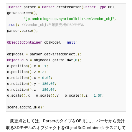
IParser
 parser 
=
Parser
.
createParser
(
Parser
.
Type
.
OBJ
,
getResources
(),
"jp.androidgroup.nyartoolkit:raw/vendor_obj"
,
true
);
//vendor_obj:自動販売機の3Dモデル
parser
.
parse
();
Object3dContainer
 objModel 
=
null
;
objModel 
=
 parser
.
getParsedObject
();
Object3d
 o 
=
 objModel
.
getChildAt
(
0
);
o
.
position
().
x 
=
-
1
;
o
.
position
().
z 
=
2
;
o
.
rotation
().
x 
=
0.0f
;
o
.
rotation
().
y 
=
180.0f
;
o
.
rotation
().
z 
=
180.0f
;
o
.
scale
().
x 
=
 o
.
scale
().
y 
=
 o
.
scale
().
z 
=
1.0f
;
scene
.
addChild
(
o
);
変更点としては、ParserのタイプをOBJにし、パーサから受け
取る3DモデルのオブジェクトをObject3dContainerクラスにして