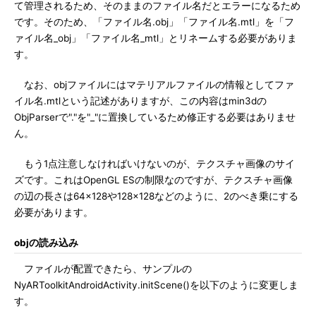
て管理されるため、そのままのファイル名だとエラーになるため
です。そのため、「ファイル名.obj」「ファイル名.mtl」を「フ
ァイル名_obj」「ファイル名_mtl」とリネームする必要がありま
す。
なお、objファイルにはマテリアルファイルの情報としてファ
イル名.mtlという記述がありますが、この内容はmin3dの
ObjParserで"."を"_"に置換しているため修正する必要はありませ
ん。
もう1点注意しなければいけないのが、テクスチャ画像のサイ
ズです。これはOpenGL ESの制限なのですが、テクスチャ画像
の辺の長さは64×128や128×128などのように、2のべき乗にする
必要があります。
objの読み込み
ファイルが配置できたら、サンプルの
NyARToolkitAndroidActivity.initScene()を以下のように変更しま
す。