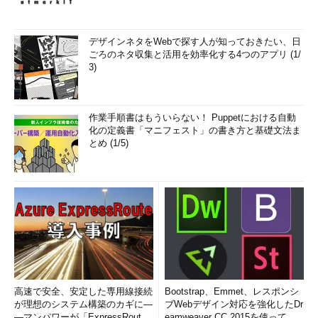
デザインネタをWebで探す人が知っておきたい、日
ごろのネタ収集と活用を効率化する4つのアプリ (1/
3)
作業手順書はもういらない！ Puppetにおける自動
化の定義書「マニフェスト」の書き方と基礎文法ま
とめ (1/5)
高速で安全、安定した専用線接続
Bootstrap、Emmet、レスポンシ
が理想のシステム構築のカギに―
ブWebデザイン対応を強化したDr
―マンパワーが「ExpressRout
eamweaver CC 2015を使って