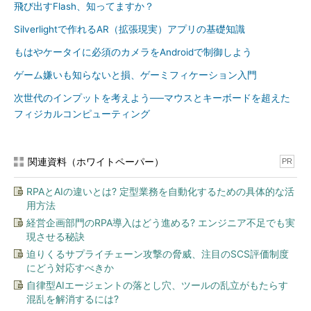
飛び出すFlash、知ってますか？
Silverlightで作れるAR（拡張現実）アプリの基礎知識
もはやケータイに必須のカメラをAndroidで制御しよう
ゲーム嫌いも知らないと損、ゲーミフィケーション入門
次世代のインプットを考えよう──マウスとキーボードを超えた
フィジカルコンピューティング
関連資料（ホワイトペーパー）
PR
RPAとAIの違いとは? 定型業務を自動化するための具体的な活
用方法
経営企画部門のRPA導入はどう進める? エンジニア不足でも実
現させる秘訣
迫りくるサプライチェーン攻撃の脅威、注目のSCS評価制度
にどう対応すべきか
自律型AIエージェントの落とし穴、ツールの乱立がもたらす
混乱を解消するには?