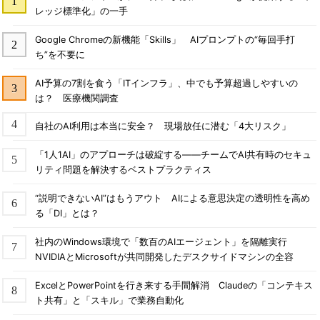
レッジ標準化」の一手
Google Chromeの新機能「Skills」 AIプロンプトの“毎回手打
ち”を不要に
AI予算の7割を食う「ITインフラ」、中でも予算超過しやすいの
は？ 医療機関調査
自社のAI利用は本当に安全？ 現場放任に潜む「4大リスク」
「1人1AI」のアプローチは破綻する――チームでAI共有時のセキュ
リティ問題を解決するベストプラクティス
“説明できないAI”はもうアウト AIによる意思決定の透明性を高め
る「DI」とは？
社内のWindows環境で「数百のAIエージェント」を隔離実行
NVIDIAとMicrosoftが共同開発したデスクサイドマシンの全容
ExcelとPowerPointを行き来する手間解消 Claudeの「コンテキス
ト共有」と「スキル」で業務自動化