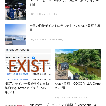
GOETHEとFINCHIがタッグを組み、新メディアを
創設
PR(FINCHI on GOETHE)
全国の絶景ポイントにサウナ付きのシェア別荘を展
開
PR(COCO VILLA on GOETHE)
NICT、サイバー脅威情報を自動
シェア別荘「COCO VILLA Owne
集約できるWebアプリ「EXIST」
rs」3選
を公開
PR(COCO VILLA on GOETHE)
Microsoft、プログラミング言語「TypeScript 3.4」