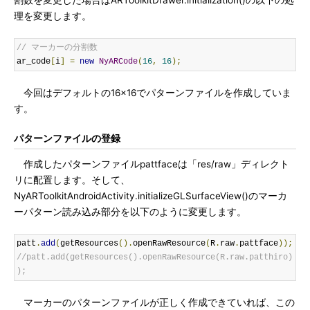
割数を変更した場合はARToolkitDrawer.initialization()の以下の処
理を変更します。
// マーカーの分割数
ar_code
[
i
]
=
new
NyARCode
(
16
,
16
);
今回はデフォルトの16×16でパターンファイルを作成していま
す。
パターンファイルの登録
作成したパターンファイルpattfaceは「res/raw」ディレクト
リに配置します。そして、
NyARToolkitAndroidActivity.initializeGLSurfaceView()のマーカ
ーパターン読み込み部分を以下のように変更します。
patt
.
add
(
getResources
().
openRawResource
(
R
.
raw
.
pattface
));
//patt.add(getResources().openRawResource(R.raw.patthiro)
);
マーカーのパターンファイルが正しく作成できていれば、この