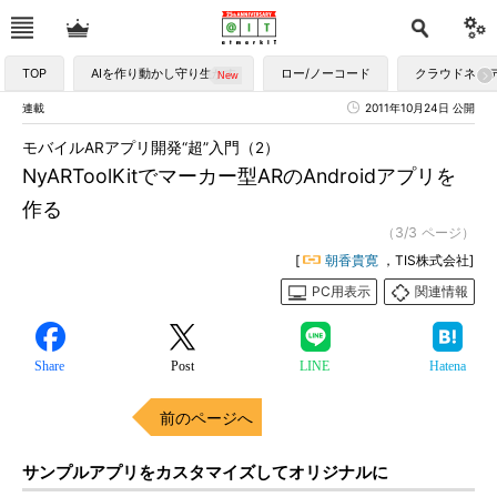
TOP
AIを作り動かし守り生かす
ロー/ノーコード
クラウドネイ
連載
2011年10月24日 公開
モバイルARアプリ開発“超”入門（2）
NyARToolKitでマーカー型ARのAndroidアプリを
作る
（3/3 ページ）
[
朝香貴寛
，TIS株式会社]
PC用表示
関連情報
Share
Post
LINE
Hatena
前のページへ
サンプルアプリをカスタマイズしてオリジナルに