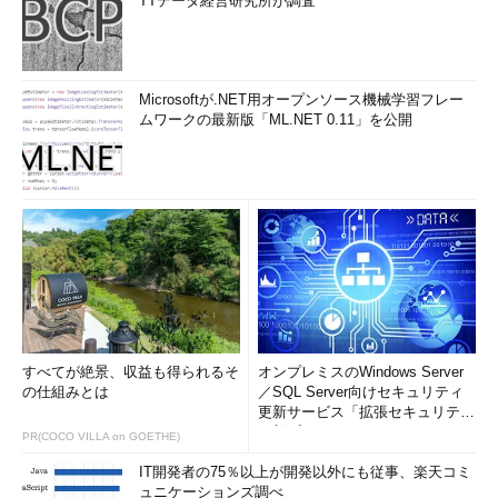
TTデータ経営研究所が調査
Microsoftが.NET用オープンソース機械学習フレー
ムワークの最新版「ML.NET 0.11」を公開
すべてが絶景、収益も得られるそ
オンプレミスのWindows Server
の仕組みとは
／SQL Server向けセキュリティ
更新サービス「拡張セキュリティ
更新プログ...
PR(COCO VILLA on GOETHE)
IT開発者の75％以上が開発以外にも従事、楽天コミ
ュニケーションズ調べ