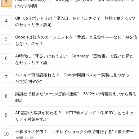
け穴”が判明
GitHubリポジトリの「侵入口」をどうふさぐ？ 無料で使える6つ
のセキュリティ設定
Googleは社内のエージェントを「脅威」と見なす――なぜ「AIを信
じない」のか？
AI時代に「守る」はもう古い Gartnerが『五輪書』で説いた新た
なセキュリティ論
パスキー万能説破れる？ Google同期パスキー実装に見つかっ
た“想定外の穴”
講談社で起きた“メール侵害の連鎖” 3812件の情報漏えいから得る
教訓
API設計の常識が変わる？ HTTP新メソッド「QUERY」とセキュ
リティ対策を学ぶ
平和ボケの代償？ ニチレイショックの裏で進行する“ド級のデー
タ漏えい”