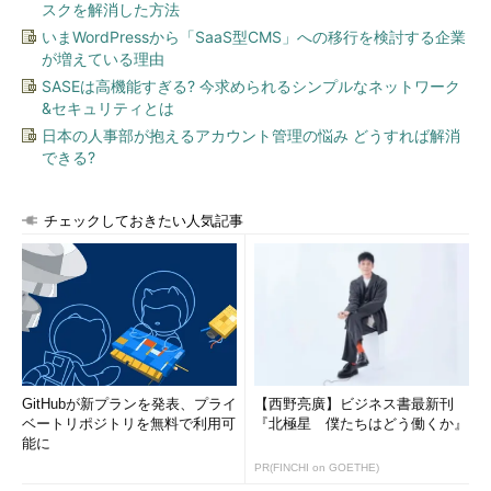
スクを解消した方法
いまWordPressから「SaaS型CMS」への移行を検討する企業
が増えている理由
SASEは高機能すぎる? 今求められるシンプルなネットワーク
&セキュリティとは
日本の人事部が抱えるアカウント管理の悩み どうすれば解消
できる?
チェックしておきたい人気記事
GitHubが新プランを発表、プライ
【西野亮廣】ビジネス書最新刊
ベートリポジトリを無料で利用可
『北極星 僕たちはどう働くか』
能に
PR(FINCHI on GOETHE)