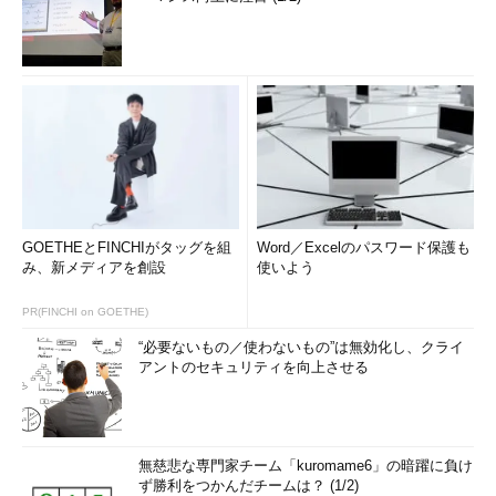
GOETHEとFINCHIがタッグを組
Word／Excelのパスワード保護も
み、新メディアを創設
使いよう
PR(FINCHI on GOETHE)
“必要ないもの／使わないもの”は無効化し、クライ
アントのセキュリティを向上させる
無慈悲な専門家チーム「kuromame6」の暗躍に負け
ず勝利をつかんだチームは？ (1/2)