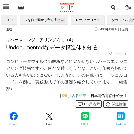
TOP
AIを作り動かし守り生かす
ロー/ノーコード
クラウドネイ
連載
2011年11月18日 公開
リバースエンジニアリング入門（4）
Undocumentedなデータ構造体を知る
（1/3 ページ）
コンピュータウイルスの解析などに欠かせないリバースエンジニ
アリング技術ですが、何だか難しそうだな、という印象を抱いて
いる人も多いのではないでしょうか。この連載では、「シェルコ
ード」を例に、実践形式でその基礎を紹介していきます。（編集
部）
[
川古谷裕平
，日本電信電話株式会社]
PC用表示
関連情報
Share
Post
LINE
Hatena