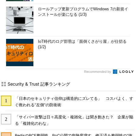
ロールアップ更新プログラムでWindows 7の新規イ
ンストールが楽になる (1/3)
IoT時代のログ管理は「面倒くさがり屋」が仕切る
(1/2)
Recommended by
Security & Trust 記事ランキング
「日本のセキュリティ信仰は構造的にズレてる」 コスパよく、す
ぐ救われる“左側”の防衛術
「サイバー攻撃は日々高度化・複雑化」は聞き飽きた？ 企業が陥
る「複雑化のわな」
RedisのRCE脆弱性、PoC公開で危険度増す 修正済み脆弱性の“抜