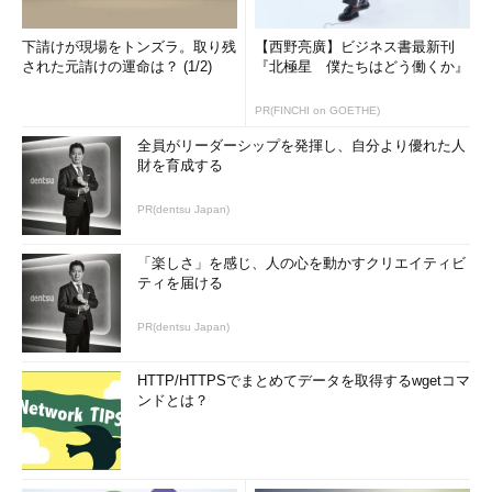
下請けが現場をトンズラ。取り残
【西野亮廣】ビジネス書最新刊
された元請けの運命は？ (1/2)
『北極星 僕たちはどう働くか』
PR(FINCHI on GOETHE)
全員がリーダーシップを発揮し、自分より優れた人
財を育成する
PR(dentsu Japan)
「楽しさ」を感じ、人の心を動かすクリエイティビ
ティを届ける
PR(dentsu Japan)
HTTP/HTTPSでまとめてデータを取得するwgetコマ
ンドとは？