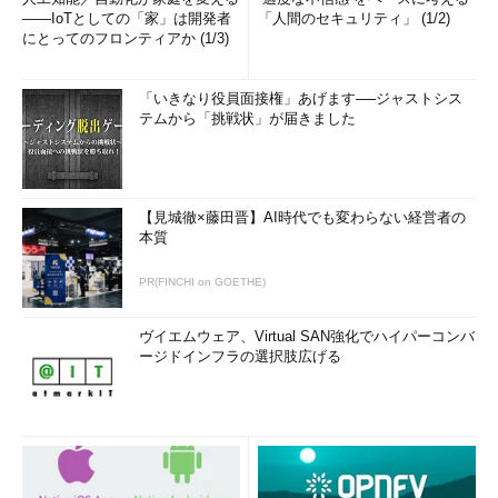
――IoTとしての「家」は開発者
「人間のセキュリティ」 (1/2)
にとってのフロンティアか (1/3)
「いきなり役員面接権」あげます──ジャストシス
テムから「挑戦状」が届きました
【見城徹×藤田晋】AI時代でも変わらない経営者の
本質
PR(FINCHI on GOETHE)
ヴイエムウェア、Virtual SAN強化でハイパーコンバ
ージドインフラの選択肢広げる