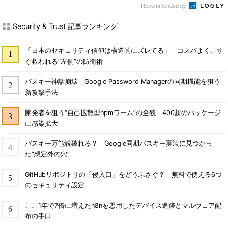
Recommended by
Security & Trust 記事ランキング
「日本のセキュリティ信仰は構造的にズレてる」 コスパよく、す
ぐ救われる“左側”の防衛術
パスキー神話崩壊 Google Password Managerの同期機能を狙う
新攻撃手法
開発者を狙う“自己拡散型npmワーム”の全貌 400超のパッケージ
に感染拡大
パスキー万能説破れる？ Google同期パスキー実装に見つかっ
た“想定外の穴”
GitHubリポジトリの「侵入口」をどうふさぐ？ 無料で使える6つ
のセキュリティ設定
ここ1年で7倍に増えたn8nを悪用したデバイス追跡とマルウェア配
布の手口