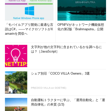
「モバイルアプリ開発に最適な言
OPNFVがネットワーク機能仮想
語はC#」――マイクロソフトがX
化の第2版「Brahmaputra」公開
amarinを買収へ
文字列が他の文字列に含まれているかを調べるに
は？［JavaScript］
シェア別荘「COCO VILLA Owners」3選
PR(COCO VILLA on GOETHE)
自動運転トラクターに学ぶ、「運用自動化」と「運
用自律化」の本質 (1/3)