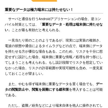
重要なデータは極力端末には持たせない！
サーバと通信を行うAndroidアプリケーションの場合、逆コン
パイル対策としては、「
重要なデータ・処理は端末側に持たせな
い
」ことが最も有効だと考えられる。
一見当たり前のことのようであるが、現実には実装の複雑さ、
電波の状態や通信によるタイムラグなどの点で、端末側にデータ
を持たせる方が優位な場合もある。このため、リスクを十分に想
定せずに設計した場合、端末側に重要な情報／処理を持つ形にし
てしまうことも考えられる。もし設計段階でリスクを想定してい
なかった場合、リスクの許容範囲や実現可能性も含め、一度見直
しておくことが望ましい。
また、やむを得ず端末側に重要なデータを置く場合でも、
デー
タの閲覧防止や、閲覧を困難にする緩和策
を導入することは可能
である。
ただし、盗難／紛失などにより端末自体を他人に操作されてし