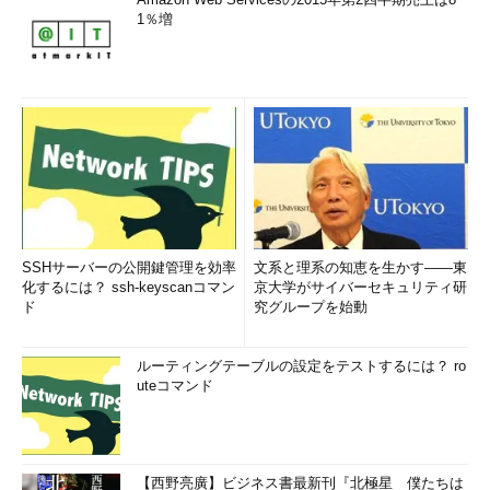
1％増
SSHサーバーの公開鍵管理を効率
文系と理系の知恵を生かす――東
化するには？ ssh-keyscanコマン
京大学がサイバーセキュリティ研
ド
究グループを始動
ルーティングテーブルの設定をテストするには？ ro
uteコマンド
【西野亮廣】ビジネス書最新刊『北極星 僕たちは