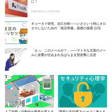
に！
PR(FINCHI on GOETHE)
ギョーカイ研究、自己分析――いざという時にオロ
オロしないための「就活準備」基礎の基礎 (1/3)
「えっ、このメールが？」――マトモな文面のメー
ルに攻撃が仕込まれるばらまき型攻撃に注意
人工知能／自動化が家庭を変える
“適度な不信感”をベースに考える