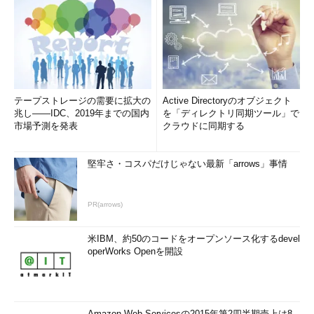
テープストレージの需要に拡大の
Active Directoryのオブジェクト
兆し――IDC、2019年までの国内
を「ディレクトリ同期ツール」で
市場予測を発表
クラウドに同期する
堅牢さ・コスパだけじゃない最新「arrows」事情
PR(arrows)
米IBM、約50のコードをオープンソース化するdevel
operWorks Openを開設
Amazon Web Servicesの2015年第2四半期売上は8