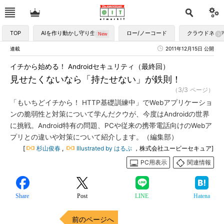
TOP
AIを作り動かし守り生かす
ロー/ノーコード
クラウドネイ
連載
2011年12月15日 公開
イチから始める！ Androidセキュリティ（最終回）
見せたくないなら「持たせない」が鉄則！
（3/3 ページ）
「もいちどイチから！ HTTP基礎訓練中」でWebアプリケーショ
ンの脆弱性と対策について学んだクウが、今度はAndroidの世界
に挑戦。Android特有の問題、PCや従来の携帯電話向けのWebア
プリとの違いや対策について紹介します。（編集部）
[
杉山俊春
,
Illustrated by はるぷ
，株式会社ユービーセキュア]
PC用表示
関連情報
Share
Post
LINE
Hatena
前のページへ