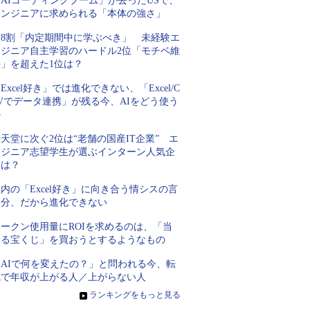
AIコーディングブーム」が去ったUSで、
エンジニアに求められる「本体の強さ」
約8割「内定期間中に学ぶべき」 未経験エ
ンジニア自主学習のハードル2位「モチベ維
持」を超えた1位は？
Excel好き」では進化できない、「Excel/C
Vでデータ連携」が残る今、AIをどう使う
か
天堂に次ぐ2位は“老舗の国産IT企業” エ
ンジニア志望学生が選ぶインターン人気企
業は？
内の「Excel好き」に向き合う情シスの言
い分、だから進化できない
トークン使用量にROIを求めるのは、「当
たる宝くじ」を買おうとするようなもの
「AIで何を変えたの？」と問われる今、転
職で年収が上がる人／上がらない人
»
ランキングをもっと見る