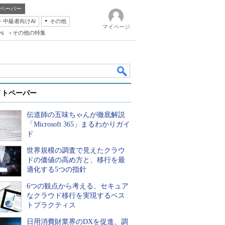
ペーパー
・中級者向けAI
その他
マイページ
ws
その他の特集
イトペーパー
伝道師の五味ちゃんが徹底解説
「Microsoft 365」まるわかりガイ
ド
世界規模の調査で見えたクラウ
k
ドの価値の高め方と、移行を最
適化する5つの指針
6つの観点から考える、セキュア
なクラウド移行を実現するベス
トプラクティス
日用消費財業界のDXを促進、調