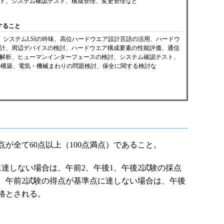
ト、システム確認テスト、構成管理、変更管理など
すること
、システムLSIの吟味、高位ハードウエア設計言語の活用、ハードウ
計、周辺デバイスの検討、ハードウエア構成要素の性能評価、通信
解析、ヒューマンインターフェースの検討、システム確認テスト、
の構築、電気・機械まわりの問題検討、保全に関する検討な
点が全て60点以上（100点満点）であること。
達しない場合は、午前2、午後1、午後2試験の採点
、午前2試験の得点が基準点に達しない場合は、午後
格とされる。