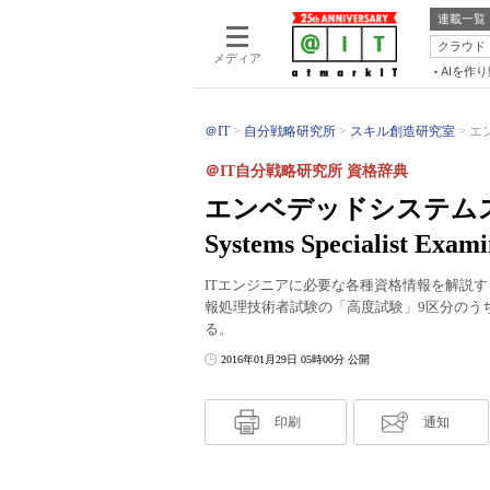
連載一覧
クラウド
メディア
AIを作
＠IT
自分戦略研究所
スキル創造研究室
エ
＠IT自分戦略研究所 資格辞典
エンベデッドシステムスペ
Systems Specialist Exam
ITエンジニアに必要な各種資格情報を解説す
報処理技術者試験の「高度試験」9区分のう
る。
2016年01月29日 05時00分 公開
印刷
通知