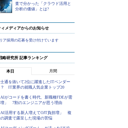
査で分かった「クラウド活用と
分析の価値」とは?
ティメディアからのお知らせ
リア採用の応募を受け付けています
戦略研究所 記事ランキング
月間
本日
士通を抜いて2位に躍進したITベンダー
？ IT業界の就職人気企業トップ20
AIがコードを書く時代、新職種FDEが需
要増」 7割のエンジニアが思う理由
AI活用する新人増えてOJT負担増」 複
数の調査で露呈した現場の苦悩