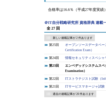
合格率は16.6％（平成27年度実績
＠IT自分戦略研究所 資格辞典 連載
全 27 回
新しい連載記事が 2 件あります
25
オープンソースデータベース技術者認定資
Certification Exam）
24
情報セキュリティスペシャリスト試験（In
23
エンベデッドシステムスペシャリスト
Examination）
22
ITストラテジスト試験（Informatio
21
ITサービスマネージャ試験（Informat
過去の連載記事が 20 件あります