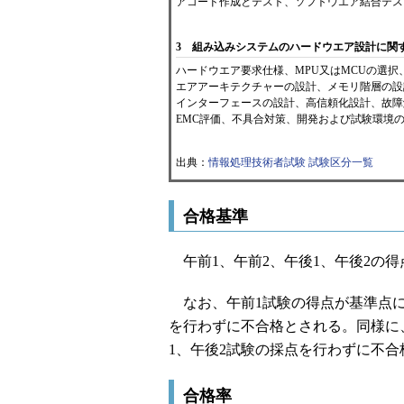
アコード作成とテスト、ソフトウエア結合テス
3 組み込みシステムのハードウエア設計に関
ハードウエア要求仕様、MPU又はMCUの選択
エアアーキテクチャーの設計、メモリ階層の設
インターフェースの設計、高信頼化設計、故障
EMC評価、不具合対策、開発および試験環境
出典：
情報処理技術者試験 試験区分一覧
合格基準
午前1、午前2、午後1、午後2の得
なお、午前1試験の得点が基準点に
を行わずに不合格とされる。同様に
1、午後2試験の採点を行わずに不合
合格率