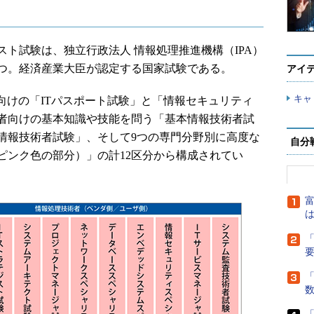
ト試験は、独立行政法人 情報処理推進機構（IPA）
つ。経済産業大臣が認定する国家試験である。
アイ
キャ
向けの「ITパスポート試験」と「情報セキュリティ
者向けの基本知識や技能を問う「基本情報技術者試
情報技術者試験」、そして9つの専門分野別に高度な
自分
ピンク色の部分）」の計12区分から構成されてい
富
は
「
「