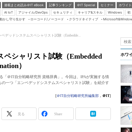
連載まとめ読み＠IT eBook
記事ランキング
＠IT Special
セミナー
ホワイト
AI IoT
アジャイル/DevOps
セキュリティ
キャリア&スキル
Windows
初
り動かし守り生かす
ローコード/ノーコード
クラウドネイティブ
Microsoft&Windo
Server & Storage
HTML5 + UX
ンベデッドシステムスペシャリスト試験（Embedde...
Smart & Social
Coding Edge
シャリスト試験（Embedded
ホワ
Java Agile
ination）
Database Expert
る「＠IT自分戦略研究所 資格辞典」。今回は、IPAが実施する情
Linux ＆ OSS
ちの一つ「エンベデッドシステムスペシャリスト試験」を紹介す
Master of IP Networ
[
＠IT自分戦略研究所編集部
，
＠IT
]
Security & Trust
Test & Tools
見る
Share
Insider.NET
ブログ