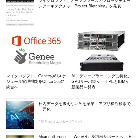
マイクロソフト、オープンソースのブロックチェー
ンアーキテクチャ「Project Bletchley」を発表
マイクロソフト、GeneeのAIスケ
AI／ディープラーニングに特化、
ジュール管理機能をOffice 365に
GPUサーバ続々──HPEとIBMが
統合へ
新製品を発表
社内データを扱えないAIを卒業 アプリ横断検索で
一元化
PR(ITmedia エンタープライズ)
Microsoft Edge、「WebVR」を積極サポートへ──F