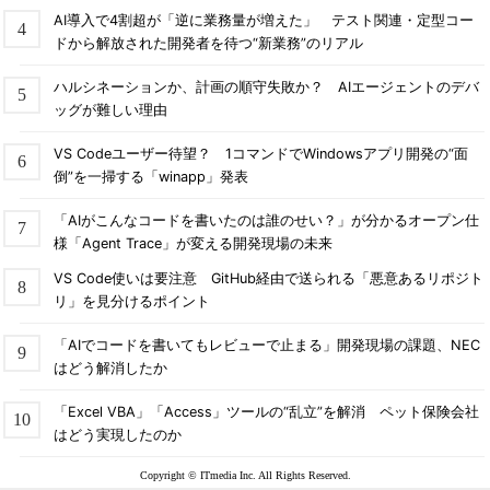
AI導入で4割超が「逆に業務量が増えた」 テスト関連・定型コー
ドから解放された開発者を待つ“新業務”のリアル
ハルシネーションか、計画の順守失敗か？ AIエージェントのデバ
ッグが難しい理由
VS Codeユーザー待望？ 1コマンドでWindowsアプリ開発の“面
倒”を一掃する「winapp」発表
「AIがこんなコードを書いたのは誰のせい？」が分かるオープン仕
様「Agent Trace」が変える開発現場の未来
VS Code使いは要注意 GitHub経由で送られる「悪意あるリポジト
リ」を見分けるポイント
「AIでコードを書いてもレビューで止まる」開発現場の課題、NEC
はどう解消したか
「Excel VBA」「Access」ツールの“乱立”を解消 ペット保険会社
はどう実現したのか
Copyright © ITmedia Inc. All Rights Reserved.