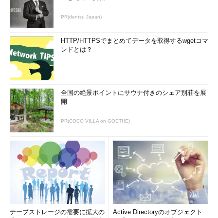
PR(dentsu Japan)
HTTP/HTTPSでまとめてデータを取得するwgetコマ
ンドとは？
全国の絶景ポイントにサウナ付きのシェア別荘を展
開
PR(COCO VILLA on GOETHE)
テープストレージの需要に拡大の
Active Directoryのオブジェクト