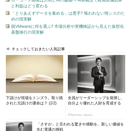
と利益はどう変わる
「とりあえずデータを集める」は悪手? 報われない情シスのた
めの現実解
脱VMwareに何を選ぶ? 市場分析や実機検証から見えた仮想化
基盤移行の現実解
チェックしておきたい人気記事
下請けが現場をトンズラ。取り残
全員がリーダーシップを発揮し、
された元請けの運命は？ (1/2)
自分より優れた人財を育成する
PR(dentsu Japan)
「さすが」と言われる驚きや感動を。新しい価値を
生む電通の挑戦