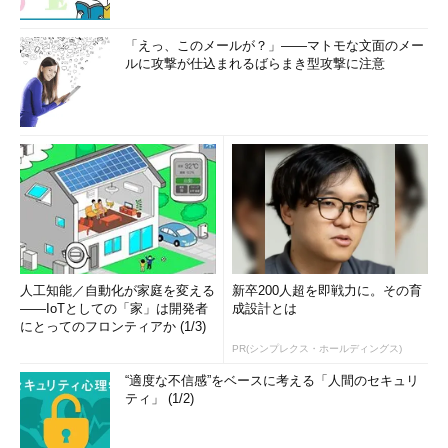
「えっ、このメールが？」――マトモな文面のメー
ルに攻撃が仕込まれるばらまき型攻撃に注意
人工知能／自動化が家庭を変える
新卒200人超を即戦力に。その育
――IoTとしての「家」は開発者
成設計とは
にとってのフロンティアか (1/3)
PR(シンプレクス・ホールディングス)
“適度な不信感”をベースに考える「人間のセキュリ
ティ」 (1/2)