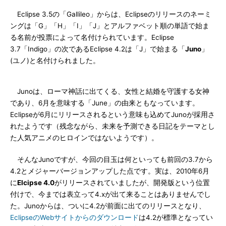
Eclipse 3.5の「Gallileo」からは、Eclipseのリリースのネーミ
ングは「G」「H」「I」「J」とアルファベット順の単語で始ま
る名前が投票によって名付けられています。Eclipse
3.7「Indigo」の次であるEclipse 4.2は「J」で始まる「
Juno
」
(ユノ)と名付けられました。
Junoは、ローマ神話に出てくる、女性と結婚を守護する女神
であり、6月を意味する「June」の由来ともなっています。
Eclipseが6月にリリースされるという意味も込めてJunoが採用さ
れたようです（残念ながら、未来を予測できる日記をテーマとし
た人気アニメのヒロインではないようです）。
そんなJunoですが、今回の目玉は何といっても前回の3.7から
4.2とメジャーバージョンアップした点です。実は、2010年6月
に
Elcipse 4.0
がリリースされていましたが、開発版という位置
付けで、今までは表立って4.xが出て来ることはありませんでし
た。Junoからは、ついに4.2が前面に出てのリリースとなり、
EclipseのWebサイトからのダウンロード
は4.2が標準となってい