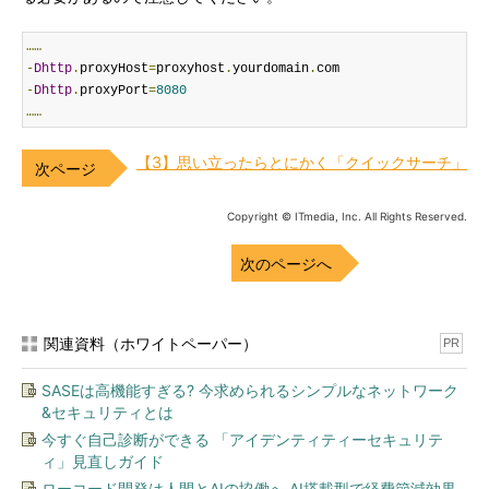
……
-
Dhttp
.
proxyHost
=
proxyhost
.
yourdomain
.
-
Dhttp
.
proxyPort
=
8080
……
【3】思い立ったらとにかく「クイックサーチ」
Copyright © ITmedia, Inc. All Rights Reserved.
次のページへ
関連資料（ホワイトペーパー）
PR
SASEは高機能すぎる? 今求められるシンプルなネットワーク
&セキュリティとは
今すぐ自己診断ができる 「アイデンティティーセキュリテ
ィ」見直しガイド
ローコード開発は人間とAIの協働へ AI搭載型で経費節減効果