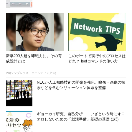
新卒200人超を即戦力に。その育
このポートで実行中のプロセスは
成設計とは
どれ？ lsofコマンドの使い方
PR(シンプレクス・ホールディングス)
NECが人工知能技術の開発を強化、映像・画像の探
索などを含むソリューション体系を整備
ギョーカイ研究、自己分析――いざという時にオロ
オロしないための「就活準備」基礎の基礎 (1/3)