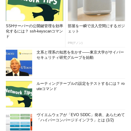
SSHサーバーの公開鍵管理を効率
部屋を一瞬で没入空間にするガジ
化するには？ ssh-keyscanコマン
ェット
ド
PR(デノン)
文系と理系の知恵を生かす――東京大学がサイバー
セキュリティ研究グループを始動
ルーティングテーブルの設定をテストするには？ ro
uteコマンド
ヴイエムウェアが「EVO SDDC」発表、あらためて
「ハイパーコンバージドインフラ」とは (1/2)