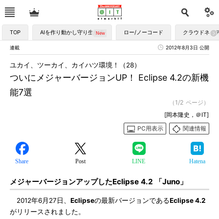
TOP
AIを作り動かし守り生かす
ロー/ノーコード
クラウドネイ
連載
2012年8月3日 公開
ユカイ、ツーカイ、カイハツ環境！（28）
ついにメジャーバージョンUP！ Eclipse 4.2の新機
能7選
（1/2 ページ）
[岡本隆史，＠IT]
PC用表示
関連情報
Share
Post
LINE
Hatena
メジャーバージョンアップしたEclipse 4.2 「Juno」
2012年6月27日、
Eclipse
の最新バージョンである
Eclipse 4.2
がリリースされました。