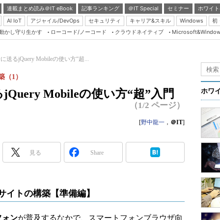
連載まとめ読み＠IT eBook
記事ランキング
＠IT Special
セミナー
ホワイト
AI IoT
アジャイル/DevOps
セキュリティ
キャリア&スキル
Windows
初
り動かし守り生かす
ローコード/ノーコード
クラウドネイティブ
Microsoft&Windo
Server & Storage
HTML5 + UX
jQuery Mobileの使い方“超...
Smart & Social
構築（1）
Coding Edge
uery Mobileの使い方“超”入門
ホワ
Java Agile
（1/2 ページ）
Database Expert
[
野中龍一
，
＠IT
]
Linux ＆ OSS
Master of IP Networ
見る
Share
Security & Trust
Test & Tools
た企業サイトの構築【準備編】
Insider.NET
ブログ
フォン
が普及するなかで、スマートフォンブラウザ向