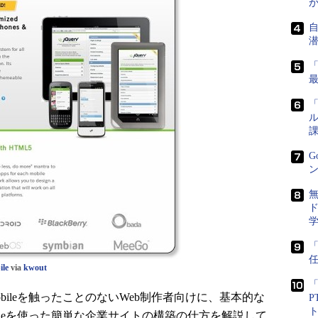
「
ル
課
G
ン
ド
任
ile
via
kwout
「
obileを触ったことのないWeb制作者向けに、基本的な
P
obileを使った簡単な企業サイトの構築の仕方を解説して