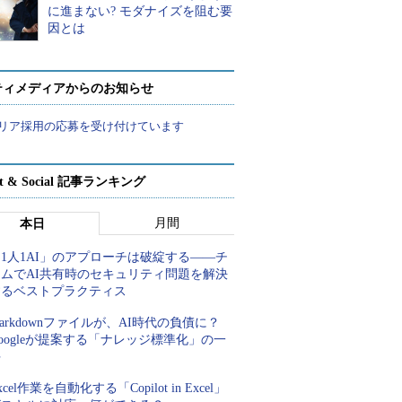
に進まない? モダナイズを阻む要
因とは
ティメディアからのお知らせ
リア採用の応募を受け付けています
rt & Social 記事ランキング
月間
本日
1人1AI」のアプローチは破綻する――チ
ームでAI共有時のセキュリティ問題を解決
するベストプラクティス
arkdownファイルが、AI時代の負債に？
oogleが提案する「ナレッジ標準化」の一
手
xcel作業を自動化する「Copilot in Excel」