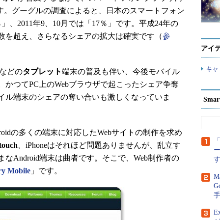
ます。グーグルの調査によると、日本のスマートフォン
」、2011年9、10月では「17％」です。平成24年の
数を超え、さらなるシェアの拡大は確実です（
参
アイ
キャ
などの
タブレット
端末の普及も伴い、今後モバイル
かつてPC上のWebブラウザで起こったシェア争奪
イル端末のシェアの奪い合いも激しくなっていま
Sma
droidの多くの端末に対応したWebサイトの制作を求め
「
touch
、iPhoneはそれほど問題ありませんが、乱立す
Android端末は曲者です。そこで、Web制作者の
ry Mobile
」です。
M
G
E