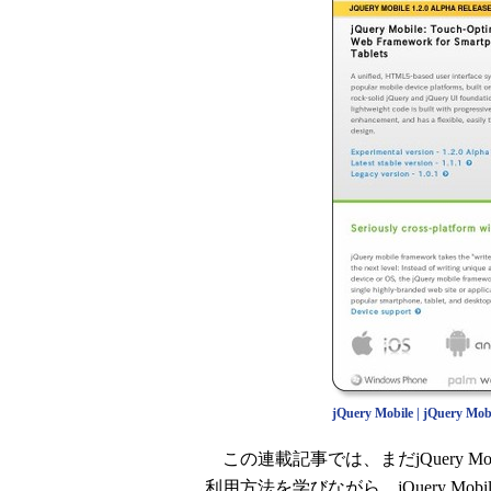
jQuery Mobile | jQuery Mob
この連載記事では、まだjQuery M
利用方法を学びながら、jQuery M