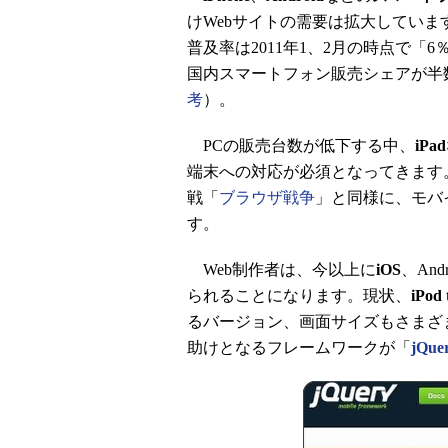
けWebサイトの需要は拡大してい
普及率は2011年1、2月の時点で「6％
国内スマートフォン販売シェアが半
考
）。
PCの販売台数が低下する中、
iPad
端末への対応が必須となってきます。
戦「
ブラウザ戦争
」と同様に、モバ
す。
Web制作者は、今以上に
iOS
、An
られることになります。現状、
iPod 
るバージョン、画面サイズもさまざまな
助けとなるフレームワークが「
jQue