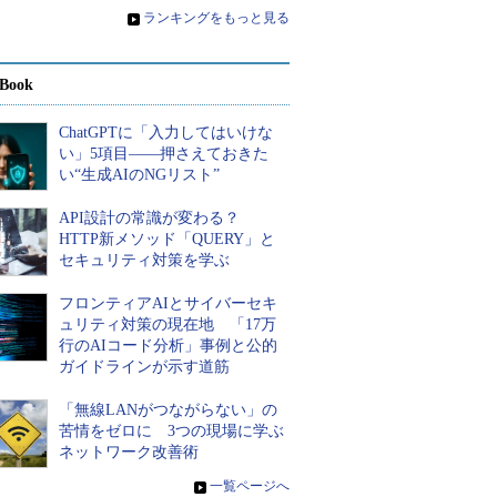
»
ランキングをもっと見る
Book
ChatGPTに「入力してはいけな
い」5項目――押さえておきた
い“生成AIのNGリスト”
API設計の常識が変わる？
HTTP新メソッド「QUERY」と
セキュリティ対策を学ぶ
フロンティアAIとサイバーセキ
ュリティ対策の現在地 「17万
行のAIコード分析」事例と公的
ガイドラインが示す道筋
「無線LANがつながらない」の
苦情をゼロに 3つの現場に学ぶ
ネットワーク改善術
»
一覧ページへ