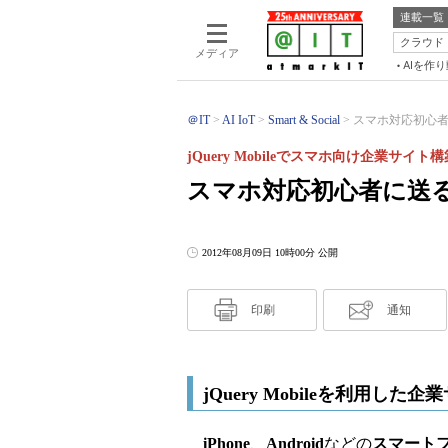
連載一覧
クラウド
メディア
AIを作
＠IT
AI IoT
Smart & Social
スマホ対応初心者に送る
jQuery Mobileでスマホ向け企業サイト
スマホ対応初心者に送るjQ
2012年08月09日 10時00分 公開
印刷
通知
jQuery Mobileを利用し
iPhone
、
Android
などの
スマート