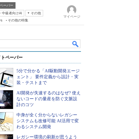
ペーパー
・中級者向けAI
その他
マイページ
ws
その他の特集
イトペーパー
5分で分かる「AI駆動開発エージ
ェント」 要件定義から設計・実
装・テストまで
AI開発が失速するのはなぜ? 使え
k
ないコードの量産を防ぐ文脈設
計のコツ
中身が全く分からないレガシー
システムも改修可能 AI活用で変
わるシステム開発
レガシー環境の刷新が思うよう