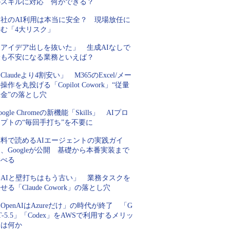
がスキルに対応 何ができる？
自社のAI利用は本当に安全？ 現場放任に
潜む「4大リスク」
「アイデア出しを抜いた」 生成AIなしで
最も不安になる業務といえば？
Claudeより4割安い」 M365のExcel/メー
操作を丸投げる「Copilot Cowork」“従量
金”の落とし穴
oogle Chromeの新機能「Skills」 AIプロ
プトの“毎回手打ち”を不要に
無料で読めるAIエージェントの実践ガイ
、Googleが公開 基礎から本番実装まで
学べる
「AIと壁打ちはもう古い」 業務タスクを
せる「Claude Cowork」の落とし穴
OpenAIはAzureだけ」の時代が終了 「G
T-5.5」「Codex」をAWSで利用するメリッ
トは何か