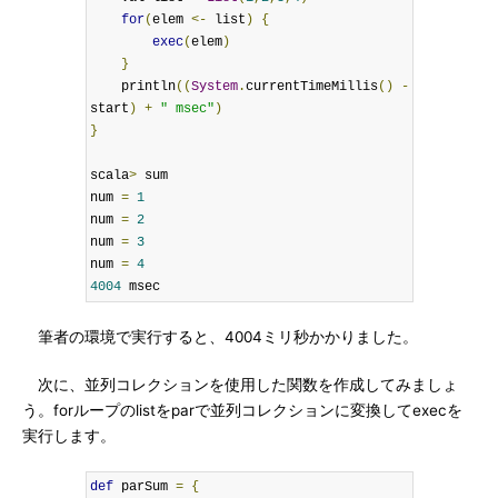
for
(
elem 
<-
 list
)
{
exec
(
elem
)
}
    println
((
System
.
currentTimeMillis
()
-
start
)
+
" msec"
)
}
scala
>
 sum

num 
=
1
num 
=
2
num 
=
3
num 
=
4
4004
 msec
筆者の環境で実行すると、4004ミリ秒かかりました。
次に、並列コレクションを使用した関数を作成してみましょ
う。forループのlistをparで並列コレクションに変換してexecを
実行します。
def
 parSum 
=
{