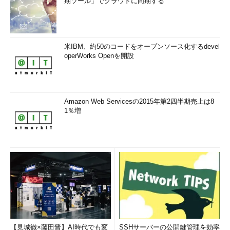
期ツール」でクラウドに同期する
米IBM、約50のコードをオープンソース化するdevel
operWorks Openを開設
Amazon Web Servicesの2015年第2四半期売上は8
1％増
【見城徹×藤田晋】AI時代でも変
SSHサーバーの公開鍵管理を効率