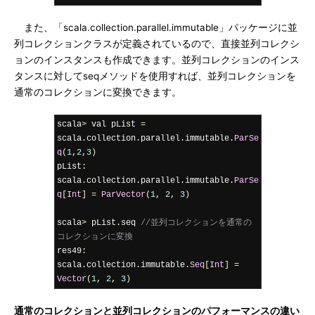
また、「scala.collection.parallel.immutable」パッケージに並
列コレクションクラスが定義されているので、直接並列コレクシ
ョンのインスタンスも作成できます。並列コレクションのインス
タンスに対してseqメソッドを使用すれば、並列コレクションを
通常のコレクションに変換できます。
scala
>
 val pList 
=
scala
.
collection
.
parallel
.
immutable
.
ParSe
q
(
1
,
2
,
3
)
pList
:
scala
.
collection
.
parallel
.
immutable
.
ParSe
q
[
Int
]
=
ParVector
(
1
,
2
,
3
)
scala
>
 pList
.
seq 
//並列コレクションを通常の
コレクションに変換
res49
:
scala
.
collection
.
immutable
.
Seq
[
Int
]
=
Vector
(
1
,
2
,
3
)
通常のコレクションと並列コレクションのパフォーマンスの違い