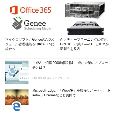
マイクロソフト、GeneeのAIスケ
AI／ディープラーニングに特化、
ジュール管理機能をOffice 365に
GPUサーバ続々──HPEとIBMが
統合へ
新製品を発表
生成AIで月間2000時間削減 成功企業のアプロー
チとは？
PR(ITmedia エンタープライズ)
Microsoft Edge、「WebVR」を積極サポートへ──F
irefox／Chromeなどと共同で