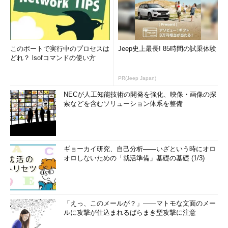
このポートで実行中のプロセスは
Jeep史上最長! 85時間の試乗体験
どれ？ lsofコマンドの使い方
PR(Jeep Japan)
NECが人工知能技術の開発を強化、映像・画像の探
索などを含むソリューション体系を整備
ギョーカイ研究、自己分析――いざという時にオロ
オロしないための「就活準備」基礎の基礎 (1/3)
「えっ、このメールが？」――マトモな文面のメー
ルに攻撃が仕込まれるばらまき型攻撃に注意