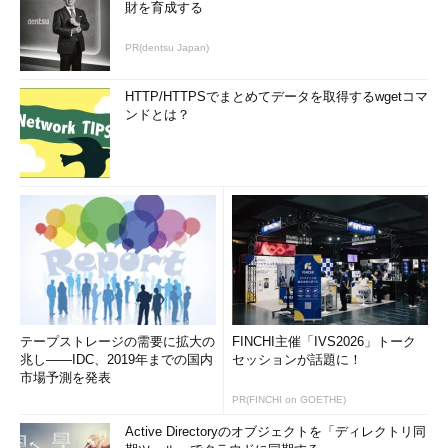
財を育成する
PR(dentsu Japan)
HTTP/HTTPSでまとめてデータを取得するwgetコマ
ンドとは？
テープストレージの需要に拡大の
FINCHI主催「IVS2026」トーク
兆し――IDC、2019年までの国内
セッションが話題に！
市場予測を発表
PR(FINCHI on GOETHE)
Active Directoryのオブジェクトを「ディレクトリ同