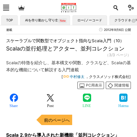
TOP
AIを作り動かし守り生かす
ロー/ノーコード
クラウドネイ
連載
2012年9月6日 公開
スケーラブルで関数型でオブジェクト指向なScala入門（10）
Scalaの並行処理とアクター、並列コレクション
（3/3 ページ）
Scalaの特徴を紹介し、基本構文や関数、クラスなど、Scalaの基
本的な機能について解説する入門連載
[
中村修太
，クラスメソッド株式会社]
PC用表示
関連情報
Share
Post
LINE
Hatena
前のページへ
Scala 2.9から導入された新機能「並列コレクション」