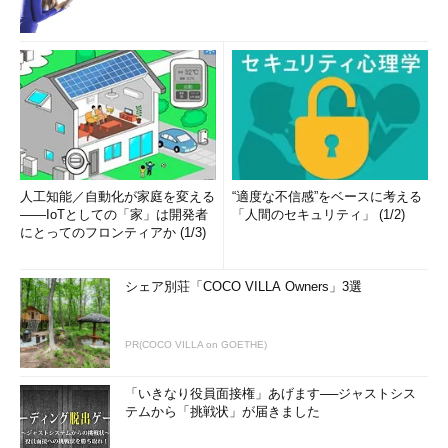
人工知能／自動化が家庭を変える
“適度な不信感”をベースに考える
――IoTとしての「家」は開発者
「人間のセキュリティ」 (1/2)
にとってのフロンティアか (1/3)
シェア別荘「COCO VILLA Owners」3選
PR(COCO VILLA on GOETHE)
「いきなり役員面接権」あげます──ジャストシス
テムから「挑戦状」が届きました