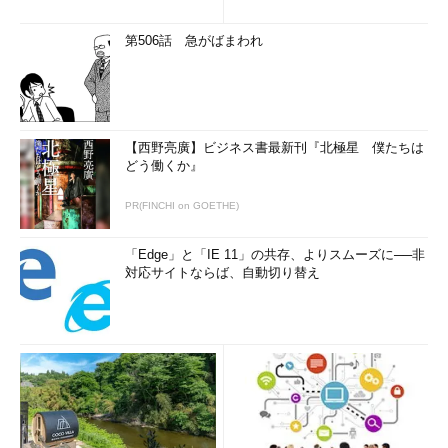
第506話 急がばまわれ
【西野亮廣】ビジネス書最新刊『北極星 僕たちは
どう働くか』
PR(FINCHI on GOETHE)
「Edge」と「IE 11」の共存、よりスムーズに──非
対応サイトならば、自動切り替え