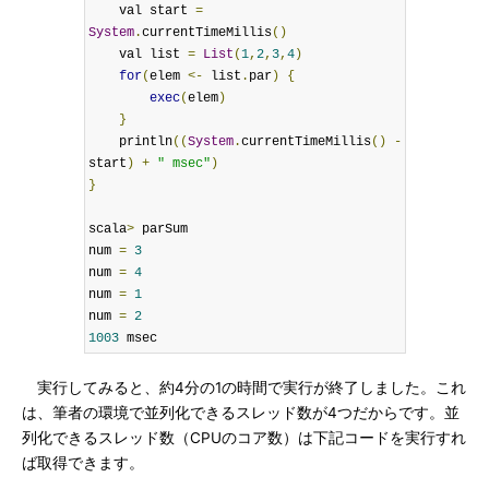
    val start 
=
System
.
currentTimeMillis
()
    val list 
=
List
(
1
,
2
,
3
,
4
)
for
(
elem 
<-
 list
.
par
)
{
exec
(
elem
)
}
    println
((
System
.
currentTimeMillis
()
-
start
)
+
" msec"
)
}
scala
>
 parSum

num 
=
3
num 
=
4
num 
=
1
num 
=
2
1003
 msec
実行してみると、約4分の1の時間で実行が終了しました。これ
は、筆者の環境で並列化できるスレッド数が4つだからです。並
列化できるスレッド数（CPUのコア数）は下記コードを実行すれ
ば取得できます。