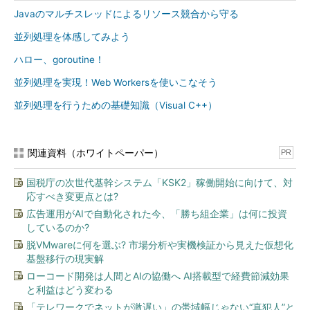
Javaのマルチスレッドによるリソース競合から守る
並列処理を体感してみよう
ハロー、goroutine！
並列処理を実現！Web Workersを使いこなそう
並列処理を行うための基礎知識（Visual C++）
関連資料（ホワイトペーパー）
PR
国税庁の次世代基幹システム「KSK2」稼働開始に向けて、対
応すべき変更点とは?
広告運用がAIで自動化された今、「勝ち組企業」は何に投資
しているのか?
脱VMwareに何を選ぶ? 市場分析や実機検証から見えた仮想化
基盤移行の現実解
ローコード開発は人間とAIの協働へ AI搭載型で経費節減効果
と利益はどう変わる
「テレワークでネットが激遅い」の帯域幅じゃない“真犯人”と