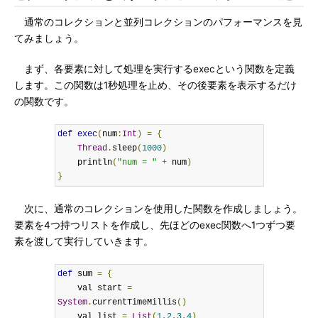
通常のコレクションと並列コレクションのパフォーマンスを見
てみましょう。
まず、各要素に対して処理を実行するexecという関数を定義
します。この関数は1秒処理を止め、その後要素を表示するだけ
の関数です。
def
exec
(
num
:
Int
)
=
{
Thread
.
sleep
(
1000
)
    println
(
"num = "
+
 num
)
}
次に、通常のコレクションを使用した関数を作成しましょう。
要素を4つ持つリストを作成し、先ほどのexec関数へ1つずつ要
素を渡して実行していきます。
def
 sum 
=
{
    val start 
=
System
.
currentTimeMillis
()
    val list 
=
List
(
1
,
2
,
3
,
4
)