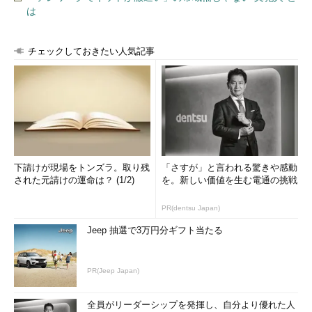
は
チェックしておきたい人気記事
下請けが現場をトンズラ。取り残
「さすが」と言われる驚きや感動
された元請けの運命は？ (1/2)
を。新しい価値を生む電通の挑戦
PR(dentsu Japan)
Jeep 抽選で3万円分ギフト当たる
PR(Jeep Japan)
全員がリーダーシップを発揮し、自分より優れた人