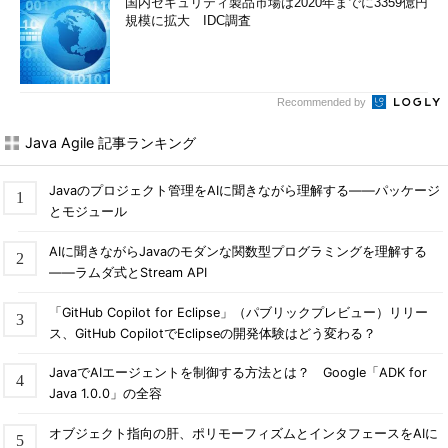
国内セキュリティ製品市場は2020年までに3359億円
規模に拡大 IDC調査
Recommended by
Java Agile 記事ランキング
Javaのプロジェクト管理をAIに聞きながら理解する――パッケージ
とモジュール
AIに聞きながらJavaのモダンな関数型プログラミングを理解する
――ラムダ式とStream API
「GitHub Copilot for Eclipse」（パブリックプレビュー）リリー
ス、GitHub CopilotでEclipseの開発体験はどう変わる？
JavaでAIエージェントを制御する方法とは？ Google「ADK for
Java 1.0.0」の全容
オブジェクト指向の肝、ポリモーフィズムとインタフェースをAIに