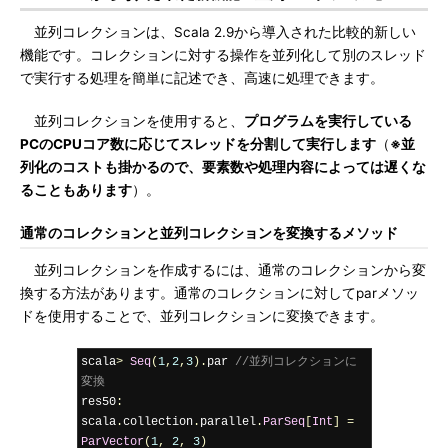
並列コレクションは、Scala 2.9から導入された比較的新しい
機能です。コレクションに対する操作を並列化して別のスレッド
で実行する処理を簡単に記述でき、高速に処理できます。
並列コレクションを使用すると、
プログラムを実行している
PCのCPUコア数に応じてスレッドを分割して実行します
（
※並
列化のコストも掛かるので、要素数や処理内容によっては遅くな
ることもあります
）。
通常のコレクションと並列コレクションを変換するメソッド
並列コレクションを作成するには、通常のコレクションから変
換する方法があります。通常のコレクションに対してparメソッ
ドを使用することで、並列コレクションに変換できます。
scala
>
Seq
(
1
,
2
,
3
).
par 
//並列コレクションに
変換
res50
:
scala
.
collection
.
parallel
.
ParSeq
[
Int
]
=
ParVector
(
1
,
2
,
3
)