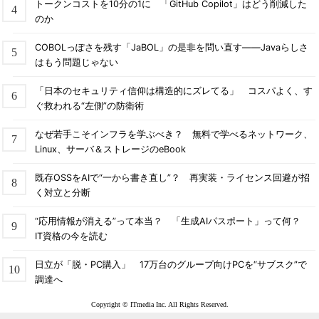
トークンコストを10分の1に 「GitHub Copilot」はどう削減した
のか
COBOLっぽさを残す「JaBOL」の是非を問い直す――Javaらしさ
はもう問題じゃない
「日本のセキュリティ信仰は構造的にズレてる」 コスパよく、す
ぐ救われる“左側”の防衛術
なぜ若手こそインフラを学ぶべき？ 無料で学べるネットワーク、
Linux、サーバ＆ストレージのeBook
既存OSSをAIで“一から書き直し”？ 再実装・ライセンス回避が招
く対立と分断
“応用情報が消える”って本当？ 「生成AIパスポート」って何？
IT資格の今を読む
日立が「脱・PC購入」 17万台のグループ向けPCを“サブスク”で
調達へ
Copyright © ITmedia Inc. All Rights Reserved.