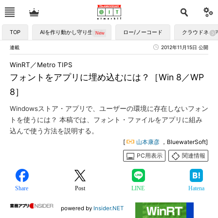
TOP
AIを作り動かし守り生かす
ロー/ノーコード
クラウドネイ
連載
2012年11月15日 公開
WinRT／Metro TIPS
フォントをアプリに埋め込むには？［Win 8／WP
8］
Windowsストア・アプリで、ユーザーの環境に存在しないフォン
トを使うには？ 本稿では、フォント・ファイルをアプリに組み
込んで使う方法を説明する。
[
山本康彦
，BluewaterSoft]
PC用表示
関連情報
Share
Post
LINE
Hatena
powered by
Insider.NET