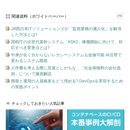
関連資料（ホワイトペーパー）
PR
JR西日本ITソリューションズが「監視業務の属人化」を解消
した方法とは?
国税庁の次世代基幹システム「KSK2」稼働開始に向けて、対
応すべき変更点とは?
中身が全く分からないレガシーシステムも改修可能 AI活用で
変わるシステム開発
人件費を考える際に見落としがちな、「社会保険料の会社負
担」について徹底解説
開発と運用の人員格差をどう埋める? DevOpsを実現するため
の実践ポイント
チェックしておきたい人気記事