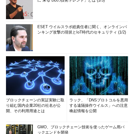
に“来る”DBの技術トレンド」とは (1/3)
ESET ウイルスラボ総責任者に聞く、オンラインバ
ンキング攻撃の現状とIoT時代のセキュリティ (1/2)
ブロックチェーンの実証実験に取
ラック、「DNSプロトコルを悪用
り組む国内企業20社の社名が公
する遠隔操作ウイルス」への注意
開、その利用用途とは
喚起情報を公開
GMO、ブロックチェーン技術を使ったゲーム用バ
ックエンドを開発