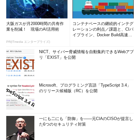
大阪ガスが月2000時間の共有作
コンテナベースの継続的インテグ
業を削減！ 現場のAI活用術
レーションの利点／課題と、CIパ
イプライン、Docker Build高速化
のコツ (1/2...
PR(ITmedia エンタープライズ)
NICT、サイバー脅威情報を自動集約できるWebアプ
リ「EXIST」を公開
Microsoft、プログラミング言語「TypeScript 3.4」
のリリース候補版（RC）を公開
一にも二にも「防御」を――元CIAのCISOが提言し
た6つのセキュリティ対策