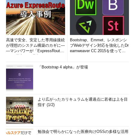
高速で安全、安定した専用線接続
Bootstrap、Emmet、レスポンシ
が理想のシステム構築のカギに―
ブWebデザイン対応を強化したDr
―マンパワーが「ExpressRout
eamweaver CC 2015を使って
e」を導入した理由
み...
「Bootstrap 4 alpha」が登場
より広がったカリキュラムを通過点に若者は上を目
指す (1/2)
勉強会で明らかになった医療向けOSSの多様な活用