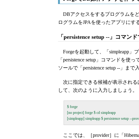
DBアクセスをするプログラムをど
ログラムをJPAを使ったアプリに
「persistence setup --」コマン
Forgeを起動して、「simplea
「persistence setup」コマ
ソールで「persistence setu
次に指定できる候補が表示されるは
して、次のように入力しましょう。
$ forge

[no project] forge $ cd simpleapp

ここでは、［provider］に「Hiberna