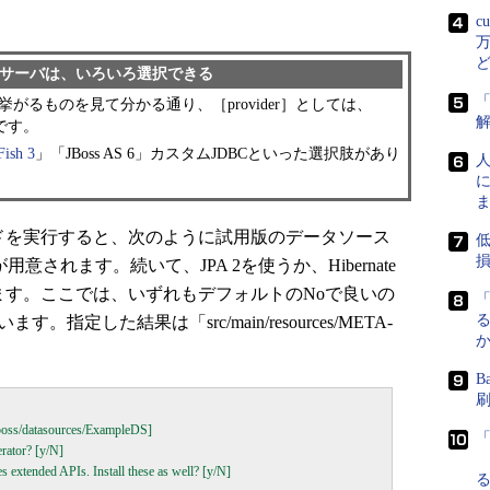
c
万
ンサーバは、いろいろ選択できる
「
るものを見て分かる通り、［provider］としては、
です。
Fish 3
」「JBoss AS 6」カスタムJDBCといった選択肢があり
に
p」コマンドを実行すると、次のように試用版のデータソース
mpleDS」が用意されます。続いて、JPA 2を使うか、Hibernate
ます。ここでは、いずれもデフォルトのNoで良いの
指定した結果は「src/main/resources/META-
す。
B
oss/datasources/ExampleDS]

ator? [y/N] 

extended APIs. Install these as well? [y/N] 
