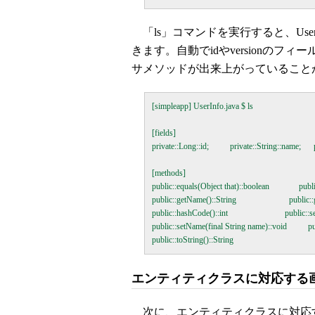
「ls」コマンドを実行すると、Use
きます。自動でidやversionのフィ
サメソッドが出来上がっていること
[simpleapp] UserInfo.java $ ls

[fields]

private::Long::id;          private::String::name;      
[methods]

public::equals(Object that)::boolean              publ
public::getName()::String                         public:
public::hashCode()::int                           public:
public::setName(final String name)::void          pu
エンティティクラスに対応する
次に、エンティティクラスに対応する画面