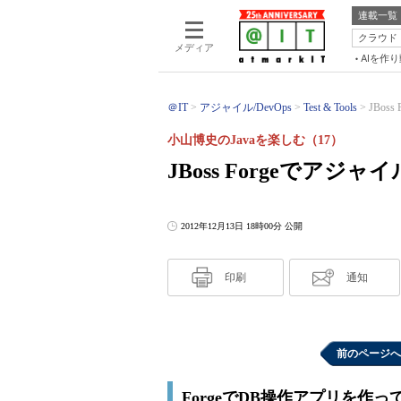
連載一覧
クラウド
メディア
AIを作
＠IT
アジャイル/DevOps
Test & Tools
JBos
小山博史のJavaを楽しむ（17）
JBoss Forgeでア
2012年12月13日 18時00分 公開
印刷
通知
前のページへ
ForgeでDB操作アプリを作っ