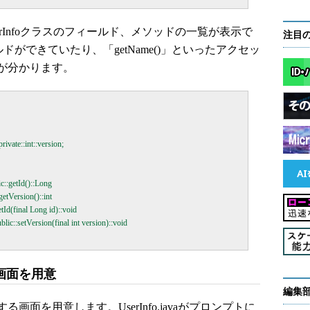
rInfoクラスのフィールド、メソッドの一覧が表示で
注目
ールドができていたり、「getName()」といったアクセッ
が分かります。
private::int::version;

ic::getId()::Long

:getVersion()::int

:setId(final Long id)::void

blic::setVersion(final int version)::void

画面を用意
編集
を用意します。UserInfo.javaがプロンプトに