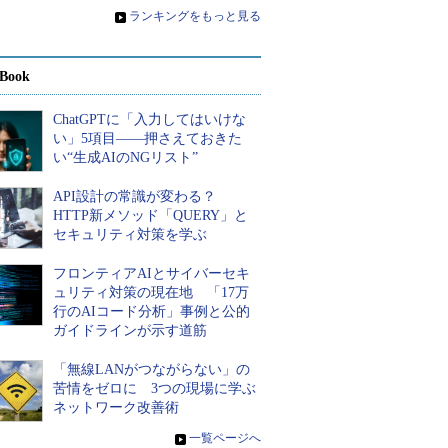
»
ランキングをもっと見る
Book
ChatGPTに「入力してはいけな
い」5項目――押さえておきた
い“生成AIのNGリスト”
API設計の常識が変わる？
HTTP新メソッド「QUERY」と
セキュリティ対策を学ぶ
フロンティアAIとサイバーセキ
ュリティ対策の現在地 「17万
行のAIコード分析」事例と公的
ガイドラインが示す道筋
「無線LANがつながらない」の
苦情をゼロに 3つの現場に学ぶ
ネットワーク改善術
»
一覧ページへ