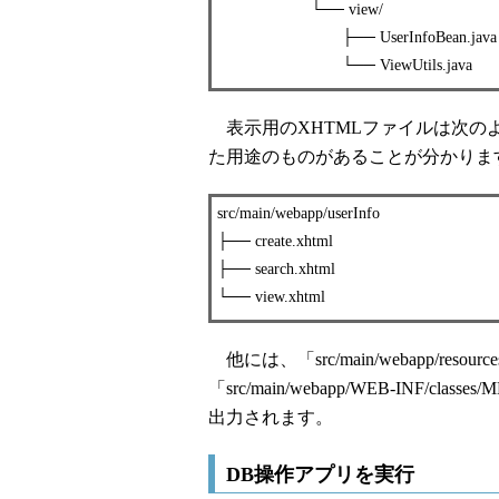
└── view/
├── UserInfoBean.java
└── ViewUtils.java
表示用のXHTMLファイルは次の
た用途のものがあることが分かりま
src/main/webapp/userInfo
├── create.xhtml
├── search.xhtml
└── view.xhtml
他には、「src/main/webapp/resources/s
「src/main/webapp/WEB-INF/clas
出力されます。
DB操作アプリを実行