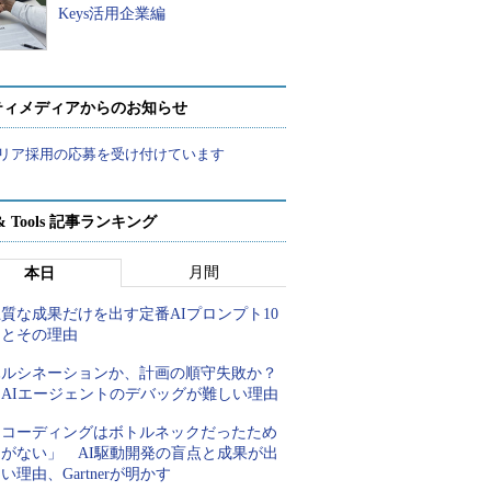
Keys活用企業編
ティメディアからのお知らせ
リア採用の応募を受け付けています
t & Tools 記事ランキング
月間
本日
質な成果だけを出す定番AIプロンプト10
例とその理由
ハルシネーションか、計画の順守失敗か？
AIエージェントのデバッグが難しい理由
「コーディングはボトルネックだったため
しがない」 AI駆動開発の盲点と成果が出
い理由、Gartnerが明かす