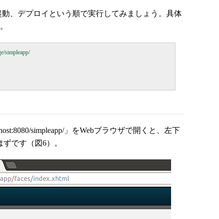
7の起動、デプロイという順で実行してみましょう。具体
す。
e/simpleapp/

ost:8080/simpleapp/」をWebブラウザで開くと、左下
るはずです（図6）。