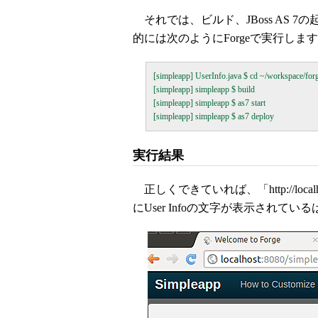
それでは、ビルド、JBoss AS 
的には次のようにForgeで実行しま
[simpleapp] UserInfo.java $ cd ~/workspace/forg
[simpleapp] simpleapp $ build

[simpleapp] simpleapp $ as7 start

実行結果
正しくできていれば、「http://localh
にUser Infoの文字が表示されてい