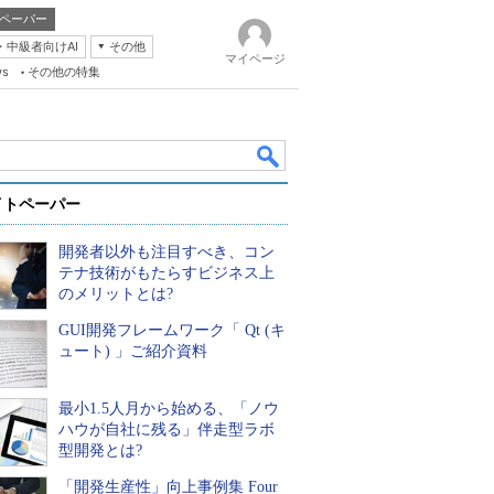
ペーパー
・中級者向けAI
その他
マイページ
ws
その他の特集
イトペーパー
開発者以外も注目すべき、コン
テナ技術がもたらすビジネス上
のメリットとは?
GUI開発フレームワーク「 Qt (キ
k
ュート) 」ご紹介資料
最小1.5人月から始める、「ノウ
ハウが自社に残る」伴走型ラボ
型開発とは?
「開発生産性」向上事例集 Four