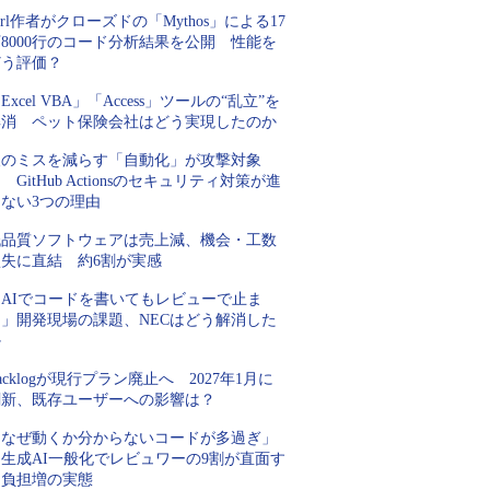
url作者がクローズドの「Mythos」による17
8000行のコード分析結果を公開 性能を
どう評価？
Excel VBA」「Access」ツールの“乱立”を
解消 ペット保険会社はどう実現したのか
人のミスを減らす「自動化」が攻撃対象
 GitHub Actionsのセキュリティ対策が進
まない3つの理由
低品質ソフトウェアは売上減、機会・工数
損失に直結 約6割が実感
「AIでコードを書いてもレビューで止ま
る」開発現場の課題、NECはどう解消した
か
acklogが現行プラン廃止へ 2027年1月に
刷新、既存ユーザーへの影響は？
「なぜ動くか分からないコードが多過ぎ」
生成AI一般化でレビュワーの9割が直面す
る負担増の実態