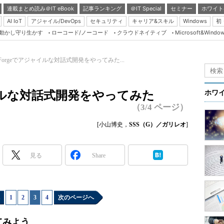
連載まとめ読み＠IT eBook
記事ランキング
＠IT Special
セミナー
ホワイト
AI IoT
アジャイル/DevOps
セキュリティ
キャリア&スキル
Windows
初
り動かし守り生かす
ローコード/ノーコード
クラウドネイティブ
Microsoft&Windo
Server & Storage
HTML5 + UX
s Forgeでアジャイルな対話式開発をやってみた...
Smart & Social
Coding Edge
ジャイルな対話式開発をやってみた
ホワ
Java Agile
（3/4 ページ）
Database Expert
[小山博史，
SSS（G）／ガリレオ
]
Linux ＆ OSS
Master of IP Networ
見る
Share
Security & Trust
Test & Tools
1
|
2
|
3
|
4
次のページへ
Insider.NET
ブログ
てみよう