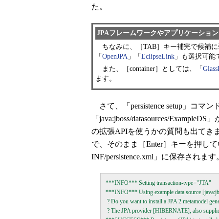
た。
JPAフレームワークやアプリケーショ
ちなみに、［TAB］キー補完で候補に挙が
「
OpenJPA
」「
EclipseLink
」も選択可能
また、［container］としては、「
Glass
ます。
さて、「persistence setu
「java:jboss/datasources/Exa
の拡張APIを使うかの質問も出てき
で、そのまま［Enter］キーを押しています。
INF/persistence.xml」に保存されま
***INFO*** Setting transaction-type="JTA"

***INFO*** Using example data source [java:jb
 ? Do you want to install a JPA 2 metamodel gener
 ? The JPA provider [HIBERNATE], also supplies 