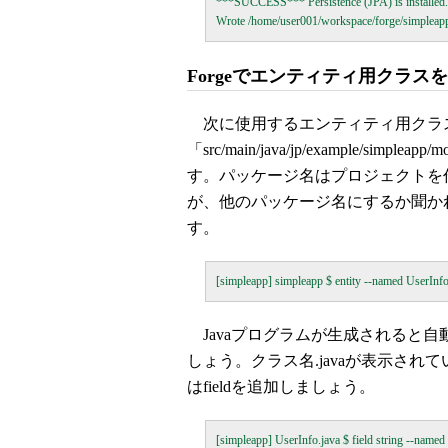
***SUCCESS*** Persistence (JPA) is installed.

Forgeでエンティティ用クラス
次に使用するエンティティ用クラ
「src/main/java/jp/example/simp
す。パッケージ名はプロジェクトを
が、他のパッケージ名にするか聞か
す。
Javaプログラムが生成されると自動
しょう。クラス名.javaが表示さ
はfieldを追加しましょう。