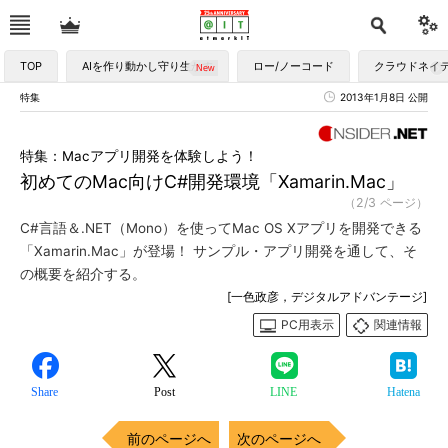
TOP
AIを作り動かし守り生かす
ロー/ノーコード
クラウドネイ
特集
2013年1月8日 公開
特集：Macアプリ開発を体験しよう！
初めてのMac向けC#開発環境「Xamarin.Mac」
（2/3 ページ）
C#言語＆.NET（Mono）を使ってMac OS Xアプリを開発できる
「Xamarin.Mac」が登場！ サンプル・アプリ開発を通して、そ
の概要を紹介する。
[一色政彦，デジタルアドバンテージ]
PC用表示
関連情報
Share
Post
LINE
Hatena
前のページへ
次のページへ