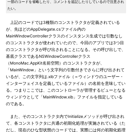
一部のコードを省略したり、コメントを追記したりしているので注意され
たい。
上記のコードでは3種類のコンストラクタが定義されている
が、先ほどのAppDelegate.csファイル内の
MainWindowControllerクラスのインスタンス生成では引数なし
のコンストラクタが使われていたので、今回のアプリでは3つ目
のコンストラクタが呼び出されることになる。その呼び出しで、
基底クラスであるNSWindowControllerクラス
（MonoMac.AppKit名前空間）のコンストラクタが、
「MainWindow」という文字列の引数付きでさらに呼び出されて
いるが、この文字列は.xibファイル（＝ウィンドウのユーザー・
インターフェイスを定義しているファイル）の名前を意味してい
る。つまりここでは、このコントローラが管理するビューとなる
ウィンドウとして「MainWindow.xib」ファイルを指定している
のである。
また、そのコンストラクタ内でInitializeメソッドが呼び出され
て、各コンストラクタに共通の初期化処理が実施されている（た
だし、現在のひな型状態のコードでは、実際には何の初期化処理