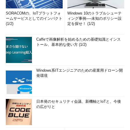
SORACOMの、IoTプラットフォ
Windows 10のトラブルシューテ
ームサービスとしてのインパクト
ィング事例──未知のポリシー設
(1/2)
定を探せ！ (1/2)
Caffeで画像解析を始めるための基礎知識とインス
トール、基本的な使い方 (1/2)
Windows系ITエンジニアのための産業用ドローン開
発環境
日本発のセキュリティ会議、新機軸とIoTと、今後
の広がりと