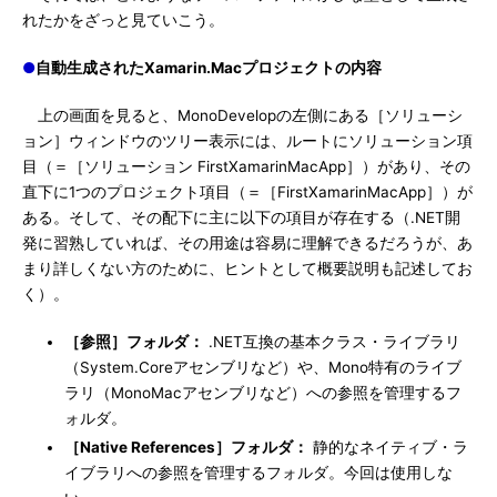
れたかをざっと見ていこう。
●
自動生成されたXamarin.Macプロジェクトの内容
上の画面を見ると、MonoDevelopの左側にある［ソリューシ
ョン］ウィンドウのツリー表示には、ルートにソリューション項
目（＝［ソリューション FirstXamarinMacApp］）があり、その
直下に1つのプロジェクト項目（＝［FirstXamarinMacApp］）が
ある。そして、その配下に主に以下の項目が存在する（.NET開
発に習熟していれば、その用途は容易に理解できるだろうが、あ
まり詳しくない方のために、ヒントとして概要説明も記述してお
く）。
［参照］フォルダ：
.NET互換の基本クラス・ライブラリ
（System.Coreアセンブリなど）や、Mono特有のライブ
ラリ（MonoMacアセンブリなど）への参照を管理するフ
ォルダ。
［Native References］フォルダ：
静的なネイティブ・ラ
イブラリへの参照を管理するフォルダ。今回は使用しな