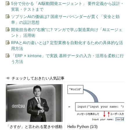
5分で分かる「AI駆動開発エージェント」 要件定義から設計・
実装・テストまで
ソブリンAIの価値は? 国産サーバベンダーが貫く「安全と効
率」の設計思想
開発担当者の“右腕”に? マンガで学ぶ製造業向け「AIエージェ
ント」活用術
RPAとAIの違いとは? 定型業務を自動化するための具体的な活
用方法
「ERP × kintone」で実践 基幹データの入力・活用を柔軟に行
う方法
チェックしておきたい人気記事
「さすが」と言われる驚きや感動
Hello Python (1/3)