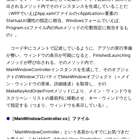
出されるメソッド内でそのインスタンスを生成していることだ
（WPFでいえばApp.xamlファイルの<Application>要素の
StartupUri属性の指定に相当。Windowsフォームでいえば、
Program.csファイル内のRunメソッドの引数指定に相当するも
の）。
コード中にコメントで記述しているように、アプリの実行準備
が整い、ウィンドウの表示が可能になると、FinishedLaunching
メソッドが呼び出される。そのメソッド内で、
MainWindowControllerインスタンスを生成して、そのオブジェ
クトのWindowプロパティでMainWindowオブジェクト（＝メイ
ン・ウィンドウの実体。詳細後述）を取得し、その
MakeKeyAndOrderFrontメソッドにより、メイン・ウィンドウを
スクリーン・リストの最前列に移動させ、キー・ウィンドウとし
て指定する（つまり、ウィンドウを表示している）。
●
［MainWindowController.cs］ファイル
「MainWindowController」という名前からすでにお気づきだ