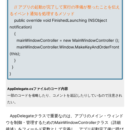
// アプリの起動が完了して実行の準備が整ったことを伝え
るイベント通知を処理するメソッド
public override void FinishedLaunching (NSObject
notification)
{
mainWindowController = new MainWindowController ();
mainWindowController.Window.MakeKeyAndOrderFront
(this);
}
}
}
AppDelegate.csファイルのコード内容
一部のコードを省略したり、コメントを追記したりしているので注意され
たい。
AppDelegateクラスで重要なのは、アプリのメイン・ウィンド
ウを制御・管理するためのMainWindowControllerクラス（詳細
後述）をフィールド変数として定義し、アプリ起動完了後に呼び