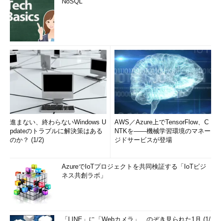
NoSQL
進まない、終わらないWindows U
AWS／Azure上でTensorFlow、C
pdateのトラブルに解決策はある
NTKを――機械学習環境のマネー
のか？ (1/2)
ジドサービスが登場
AzureでIoTプロジェクトを共同検証する「IoTビジ
ネス共創ラボ」
「LINE」に「Webカメラ」、のぞき見られた1月 (1/