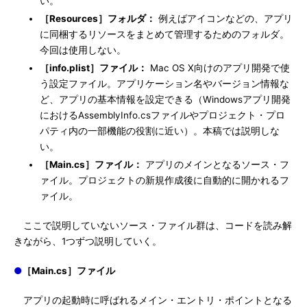
い。
［Resources］フォルダ：
例えばアイコンなどの、アプリ
に同梱するリソースをまとめて管理するためのフォルダ。
今回は使用しない。
［info.plist］ファイル：
Mac OS X向けのアプリ開発で使
う設定ファイル。アプリケーション名やバージョン情報な
ど、アプリの基本情報を設定できる（Windowsアプリ開発
におけるAssemblyInfo.csファイルやプロジェクト・プロ
パティ内の一部機能の役割に近い）。本稿では説明しな
い。
［Main.cs］ファイル：
アプリのメインとなるソース・フ
ァイル。プロジェクトの新規作成後に自動的に開かれるフ
ァイル。
ここで説明していないソース・ファイル群は、コードを読み解
きながら、1つずつ説明していく。
●
［Main.cs］ファイル
アプリの起動時に呼ばれるメイン・エントリ・ポイントとなる