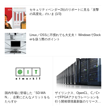
セキュリティベンダー2社のリポートに見る「攻撃
の高度化」のいま (1/3)
Linux／OSSに不慣れでも大丈夫！ WindowsでDock
erを扱う際のポイント
国内市場に登場した「SD-WA
ザイリンクス、OpenCL、C／C+
N」、企業にどんなメリットをも
+でFPGAアクセラレーションを
たらすか
行う開発環境最新版のリリースを
発表