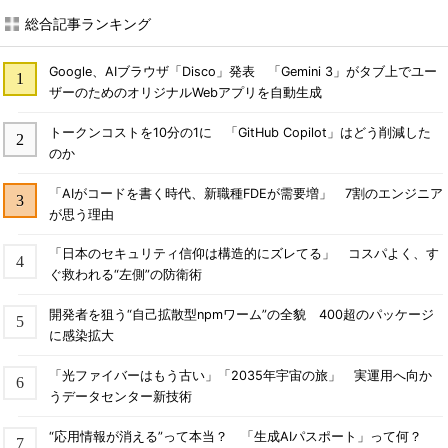
総合記事ランキング
Google、AIブラウザ「Disco」発表 「Gemini 3」がタブ上でユー
ザーのためのオリジナルWebアプリを自動生成
トークンコストを10分の1に 「GitHub Copilot」はどう削減した
のか
「AIがコードを書く時代、新職種FDEが需要増」 7割のエンジニア
が思う理由
「日本のセキュリティ信仰は構造的にズレてる」 コスパよく、す
ぐ救われる“左側”の防衛術
開発者を狙う“自己拡散型npmワーム”の全貌 400超のパッケージ
に感染拡大
「光ファイバーはもう古い」「2035年宇宙の旅」 実運用へ向か
うデータセンター新技術
“応用情報が消える”って本当？ 「生成AIパスポート」って何？