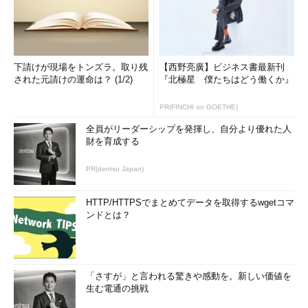
下請けが現場をトンズラ。取り残
【西野亮廣】ビジネス書最新刊
された元請けの運命は？ (1/2)
『北極星 僕たちはどう働くか』
PR(FINCHI on GOETHE)
全員がリーダーシップを発揮し、自分より優れた人
財を育成する
PR(dentsu Japan)
HTTP/HTTPSでまとめてデータを取得するwgetコマ
ンドとは？
「さすが」と言われる驚きや感動を。新しい価値を
生む電通の挑戦