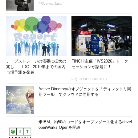
PR(dentsu Japan)
テープストレージの需要に拡大の
FINCHI主催「IVS2026」トーク
兆し――IDC、2019年までの国内
セッションが話題に！
市場予測を発表
PR(FINCHI on GOETHE)
Active Directoryのオブジェクトを「ディレクトリ同
期ツール」でクラウドに同期する
米IBM、約50のコードをオープンソース化するdevel
operWorks Openを開設