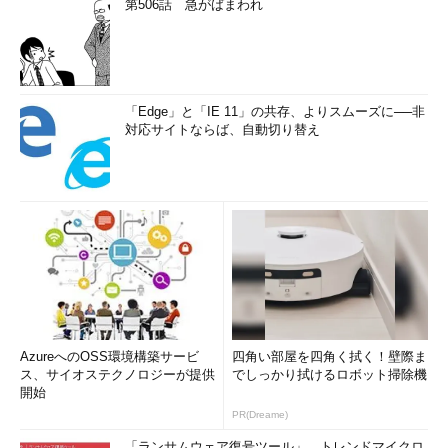
第506話 急がばまわれ
「Edge」と「IE 11」の共存、よりスムーズに──非
対応サイトならば、自動切り替え
AzureへのOSS環境構築サービ
四角い部屋を四角く拭く！壁際ま
ス、サイオステクノロジーが提供
でしっかり拭けるロボット掃除機
開始
PR(Dreame)
「ランサムウェア復号ツール」、トレンドマイクロ