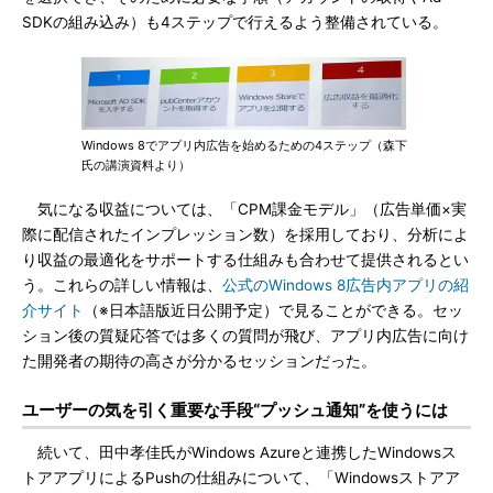
SDKの組み込み）も4ステップで行えるよう整備されている。
Windows 8でアプリ内広告を始めるための4ステップ（森下
氏の講演資料より）
気になる収益については、「CPM課金モデル」（広告単価×実
際に配信されたインプレッション数）を採用しており、分析によ
り収益の最適化をサポートする仕組みも合わせて提供されるとい
う。これらの詳しい情報は、
公式のWindows 8広告内アプリの紹
介サイト
（※日本語版近日公開予定）で見ることができる。セッ
ション後の質疑応答では多くの質問が飛び、アプリ内広告に向け
た開発者の期待の高さが分かるセッションだった。
ユーザーの気を引く重要な手段“プッシュ通知”を使うには
続いて、田中孝佳氏がWindows Azureと連携したWindowsス
トアアプリによるPushの仕組みについて、「Windowsストアア