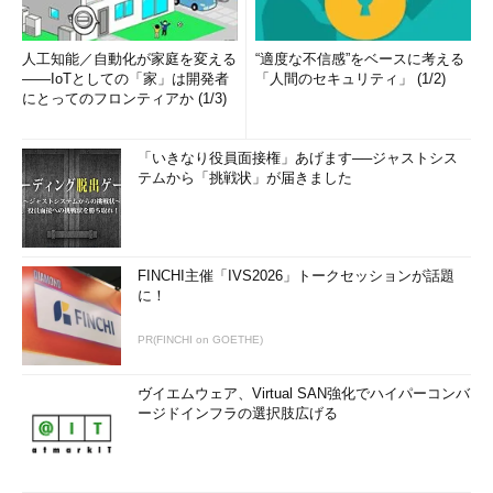
人工知能／自動化が家庭を変える
“適度な不信感”をベースに考える
――IoTとしての「家」は開発者
「人間のセキュリティ」 (1/2)
にとってのフロンティアか (1/3)
「いきなり役員面接権」あげます──ジャストシス
テムから「挑戦状」が届きました
FINCHI主催「IVS2026」トークセッションが話題
に！
PR(FINCHI on GOETHE)
ヴイエムウェア、Virtual SAN強化でハイパーコンバ
ージドインフラの選択肢広げる