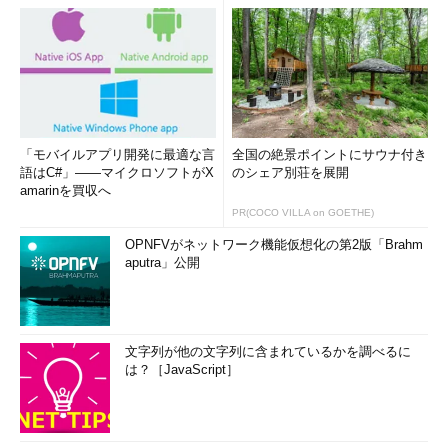
「モバイルアプリ開発に最適な言
全国の絶景ポイントにサウナ付き
語はC#」――マイクロソフトがX
のシェア別荘を展開
amarinを買収へ
PR(COCO VILLA on GOETHE)
OPNFVがネットワーク機能仮想化の第2版「Brahm
aputra」公開
文字列が他の文字列に含まれているかを調べるに
は？［JavaScript］