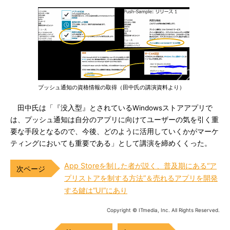
プッシュ通知の資格情報の取得（田中氏の講演資料より）
田中氏は「『没入型』とされているWindowsストアアプリで
は、プッシュ通知は自分のアプリに向けてユーザーの気を引く重
要な手段となるので、今後、どのように活用していくかがマーケ
ティングにおいても重要である」として講演を締めくくった。
App Storeを制した者が説く、普及期にある“ア
プリストアを制する方法”＆売れるアプリを開発
する鍵は“UI”にあり
Copyright © ITmedia, Inc. All Rights Reserved.