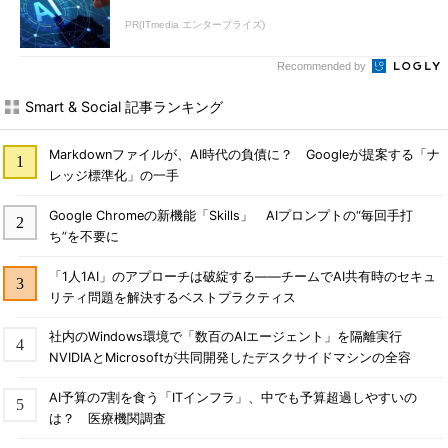
PR(ITmedia エンタープライズ)
Recommended by
Smart & Social 記事ランキング
Markdownファイルが、AI時代の負債に？ Googleが提案する「ナ
レッジ標準化」の一手
Google Chromeの新機能「Skills」 AIプロンプトの“毎回手打
ち”を不要に
「1人1AI」のアプローチは破綻する――チームでAI共有時のセキュ
リティ問題を解決するベストプラクティス
社内のWindows環境で「数百のAIエージェント」を隔離実行
NVIDIAとMicrosoftが共同開発したデスクサイドマシンの全容
AI予算の7割を食う「ITインフラ」、中でも予算超過しやすいの
は？ 医療機関調査