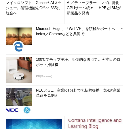
マイクロソフト、GeneeのAIスケ
AI／ディープラーニングに特化、
ジュール管理機能をOffice 365に
GPUサーバ続々──HPEとIBMが
統合へ
新製品を発表
Microsoft Edge、「WebVR」を積極サポートへ──F
irefox／Chromeなどと共同で
100℃でモップ洗浄、圧倒的な吸引力…今注目のロ
ボット掃除機
PR(Dreame)
NECとGE、産業IoT分野で包括的提携 第4次産業
革命を見据え