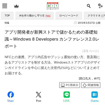
TOP
AIを作り動かし守り生かす
ロー/ノーコード
クラウドネイ
特集
2013年3月27日 公開
アプリ開発者が新興ストアで儲かるための基礎知
識～Windows 8 Developers カンファレンス2.0レ
ポート
（2/3 ページ）
NFCとの連携、アプリ内広告やプッシュ通知の使い方、普及期に
あるアプリストアを制する方法、Windowsストアアプリのデザイ
ンガイドラインを中心に据えた次世代のUIなどについてまとめて
お届けする。
[田口孔大，＠IT]
PC用表示
関連情報
Share
Post
LINE
Hatena