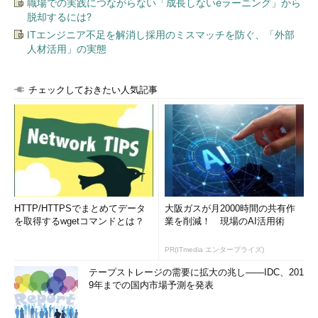
職場での実践につながらない「成長しないeラーニング」から
ュリティリスクを抑えることができる」とした。
脱却するには?
ITエンジニア不足を解消し採用のミスマッチを防ぐ、「外部
また情報処理推進機構（IPA） 技術本
人材活用」の実態
部 セキュリティセンター 調査役の加賀
谷伸一郎氏は、「サポートが終了した
チェックしておきたい人気記事
Windows XPを使い続けるのは、家に空
いた穴を空きっぱなしにするようなもの
で、そこからウイルスが入ってきやすく
情報処理推進機構（IPA） 技
なる。サポートが終了したOSを使い続
術本部 セキュリティセンター
調査役 加賀谷伸一郎氏
けるのは非常に危険だ」と指摘。しか
も、いまだにWindows XPの脆弱性は月に10件程度のペースで報
告されており、古いOSだからといって危険性が減るわけではな
く、むしろ高まると説明した。
HTTP/HTTPSでまとめてデータ
大阪ガスが月2000時間の共有作
を取得するwgetコマンドとは？
業を削減！ 現場のAI活用術
しかも、Windows Vistaや7などのより新しいWindows OSで
PR(ITmedia エンタープライズ)
は、データ実行防止（DEP）やアドレス空間のランダム化
（ASLR：Address Space Layout Randomization）など、セキュ
テープストレージの需要に拡大の兆し――IDC、201
リティ機能が強化されている。このため、Windows 7のマルウェ
9年までの国内市場予測を発表
アへの感染率は、Windows XPの10分の1にまで抑えられたとい