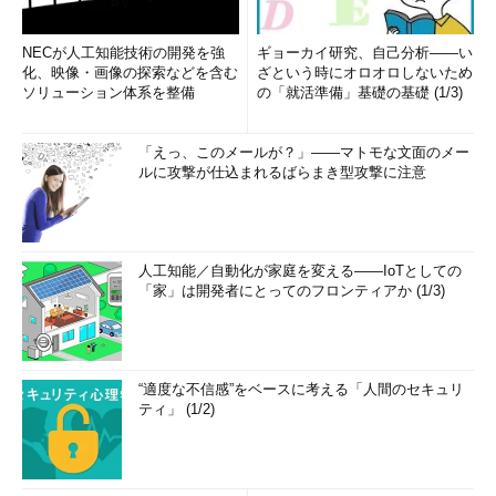
NECが人工知能技術の開発を強
ギョーカイ研究、自己分析――い
化、映像・画像の探索などを含む
ざという時にオロオロしないため
ソリューション体系を整備
の「就活準備」基礎の基礎 (1/3)
「えっ、このメールが？」――マトモな文面のメー
ルに攻撃が仕込まれるばらまき型攻撃に注意
人工知能／自動化が家庭を変える――IoTとしての
「家」は開発者にとってのフロンティアか (1/3)
“適度な不信感”をベースに考える「人間のセキュリ
ティ」 (1/2)