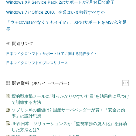
Windows XP Service Pack 2のサポートが7月14日で終了
てほしいと述べた。
Windows 7とOffice 2010、企業はいま移行すべきか
穴の空いた家に住み続けないで
「ウチはVistaでなくてもイイ!?」、XPのサポートをMSが5年延
長
同社がWindows XPからの移行を後押
しする大きな理由は、セキュリティ対策
関連リンク
にもある。セキュリティ対策の基本中の
基本は、「常にOSやアプリケーション
日本マイクロソフト：サポート終了に関する特設サイト
を最新の状態に保つこと」。だが、サポ
日本マイクロソフトのプレスリリース
ートが終了し、パッチが提供されなくな
JPCERTコーディネーション
れば実現のしようがない。スタンドアロ
センター（JPCERT/CC） 早
ンで稼働させていても、USBなどの経路
期警戒グループ リーダー 情報
関連資料（ホワイトペーパー）
PR
セキュリティアナリスト 満永
でマルウェアに感染するリスクは依然と
拓邦氏
して残る。
標的型攻撃メールに“引っかかりやすい社員”を効果的に見つけ
て訓練する方法
JPCERTコーディネーションセンター（JPCERT/CC） 早期警
ソブリンAIの価値は? 国産サーバベンダーが貫く「安全と効
戒グループ リーダー 情報セキュリティアナリストの満永拓邦氏
率」の設計思想
は、標的型攻撃に使われたマルウェアを解析した結果、適切にア
JR西日本ITソリューションズが「監視業務の属人化」を解消
ップデートを行ったPCではその98％を防げることが分かったと
した方法とは?
述べ、「適切にアップデートのマネジメントを行うことで、セキ