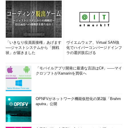
「いきなり役員面接権」あげます
ヴイエムウェア、Virtual SAN強
──ジャストシステムから「挑戦
化でハイパーコンバージドインフ
状」が届きました
ラの選択肢広げる
「モバイルアプリ開発に最適な言語はC#」――マイ
クロソフトがXamarinを買収へ
OPNFVがネットワーク機能仮想化の第2版「Brahm
aputra」公開