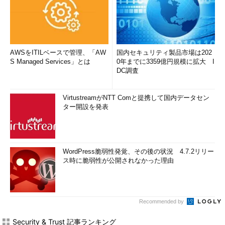
AWSをITILベースで管理、「AW
国内セキュリティ製品市場は202
S Managed Services」とは
0年までに3359億円規模に拡大 I
DC調査
VirtustreamがNTT Comと提携して国内データセン
ター開設を発表
WordPress脆弱性発覚、その後の状況 4.7.2リリー
ス時に脆弱性が公開されなかった理由
Recommended by
Security & Trust 記事ランキング