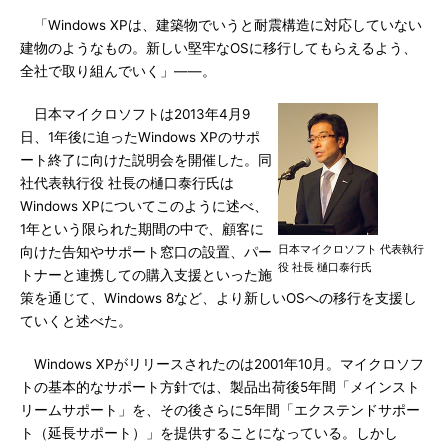
「Windows XPは、建築物でいうと耐震構造に対応していない
建物のようなもの。新しい堅牢なOSに移行してもらえるよう、
全社で取り組んでいく」――。
日本マイクロソフトは2013年4月9
日、1年後に迫ったWindows XPのサポ
ート終了に向けた説明会を開催した。同
社代表執行役 社長の樋口泰行氏は
Windows XPについてこのように述べ、
1年という限られた期間の中で、顧客に
日本マイクロソフト 代表執行
向けた告知やサポート窓口の設置、パー
役 社長 樋口泰行氏
トナーと連携しての購入支援といった施
策を通じて、Windows 8など、より新しいOSへの移行を支援し
ていくと述べた。
Windows XPがリリースされたのは2001年10月。マイクロソフ
トの基本的なサポート方針では、製品出荷後5年間「メインスト
リームサポート」を、その後さらに5年間「エクステンドサポー
ト（延長サポート）」を提供することになっている。しかし