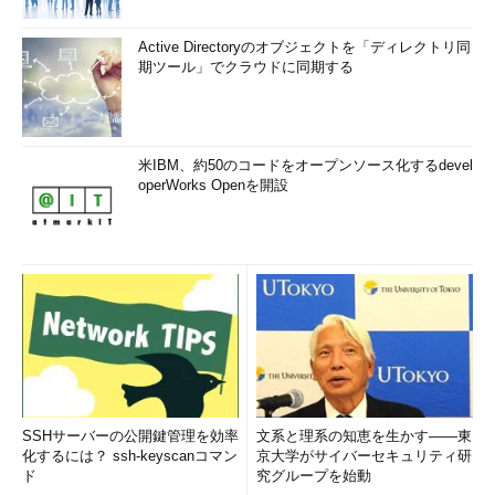
う。
Active Directoryのオブジェクトを「ディレクトリ同
期ツール」でクラウドに同期する
米IBM、約50のコードをオープンソース化するdevel
operWorks Openを開設
樋口氏は、「悪意あるソフトウェアは日々進化しており、それ
に対して常にセキュリティ対策を講じてきた。だが、古い設計に
基づくものは構造上どうしても脆弱になり、対策が難しい」と述
べ、マルチレイヤの防御を実装した新しいOSへの移行を呼び掛
けた。
SSHサーバーの公開鍵管理を効率
文系と理系の知恵を生かす――東
化するには？ ssh-keyscanコマン
京大学がサイバーセキュリティ研
ド
究グループを始動