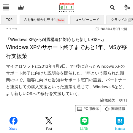
TOP
AIを作り動かし守り生かす
ロー/ノーコード
クラウドネイ
ニュース
2013年4月9日 公開
「Windows XPから耐震構造に対応した新しいOSへ」
Windows XPのサポート終了まであと1年、MSが移
行支援策
マイクロソフトは2013年4月9日、1年後に迫ったWindows XPの
サポート終了に向けた説明会を開催した。1年という限られた期
間の中で、顧客に向けた告知やサポート窓口の設置、パートナー
と連携しての購入支援といった施策を通じて、Windows 8など、
より新しいOSへの移行を支援していく。
[高橋睦美，＠IT]
PC用表示
関連情報
Share
Post
LINE
Hatena