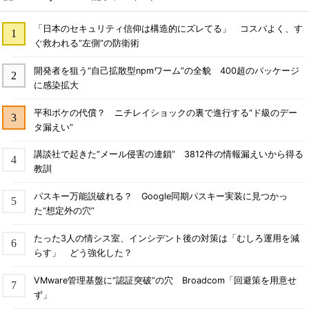
「日本のセキュリティ信仰は構造的にズレてる」 コスパよく、す
ぐ救われる“左側”の防衛術
開発者を狙う“自己拡散型npmワーム”の全貌 400超のパッケージ
に感染拡大
平和ボケの代償？ ニチレイショックの裏で進行する“ド級のデー
タ漏えい”
講談社で起きた“メール侵害の連鎖” 3812件の情報漏えいから得る
教訓
パスキー万能説破れる？ Google同期パスキー実装に見つかっ
た“想定外の穴”
たった3人の情シス室、インシデント後の対策は「むしろ運用を減
らす」 どう強化した？
VMware管理基盤に“認証突破”の穴 Broadcom「回避策を用意せ
ず」