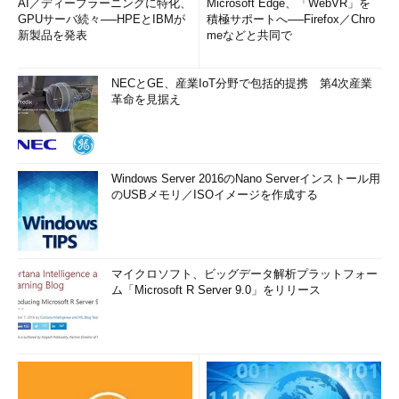
AI／ディープラーニングに特化、
Microsoft Edge、「WebVR」を
GPUサーバ続々──HPEとIBMが
積極サポートへ──Firefox／Chro
新製品を発表
meなどと共同で
NECとGE、産業IoT分野で包括的提携 第4次産業
革命を見据え
Windows Server 2016のNano Serverインストール用
のUSBメモリ／ISOイメージを作成する
マイクロソフト、ビッグデータ解析プラットフォー
ム「Microsoft R Server 9.0」をリリース