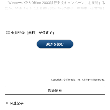
「Windows XP＆Office 2003移行支援キャンペーン」を展開する
ほか、特設サイトによる移行関連情報の提供、中堅中小企業向け
の専用電話窓口の開設といった取り組みにより、Windows XPか
らの移行を支援する。
さらに、全国360社のパートナーとも連携し、ハードウェアか
会員登録（無料）が必要です
らOS、アプリケーションも含めた移行を支援していく構えだ。
パートナー各社では、専用マイグレーションツールやヘルプデス
続きを読む
クの開設、データ移行サービスの提供に加え、アプリ互換性検証
支援サービスやデスクトップ仮想化などのメニューを提供してい
く。移行費用を平準化するためのファイナンシングサービスを提
供するパートナーもある。
パートナー企業代表としてコメントしたリコージャパン 専務
Copyright © ITmedia, Inc. All Rights Reserved.
執行役員の窪田大介氏は、「移行作業はOSをインストールする
だけでは終わらない。認証およびセキュリティに関する設定やア
関連情報
プリケーションのインストール、データの移行などが必要で、し
かもこれらの作業を現場でやらなければならない。台数が増えれ
ば増えるほど、準備に時間がかかるし複雑になる」と指摘。サポ
関連記事
ートが実際に切れる1年後ではなく、今すぐ移行について検討し