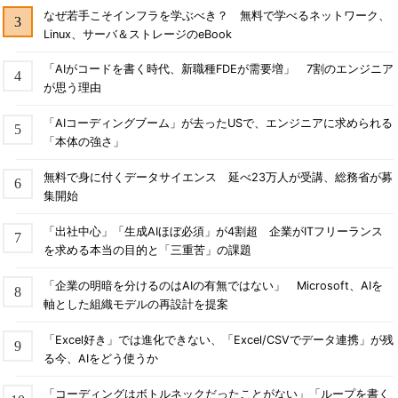
なぜ若手こそインフラを学ぶべき？ 無料で学べるネットワーク、
Linux、サーバ＆ストレージのeBook
「AIがコードを書く時代、新職種FDEが需要増」 7割のエンジニア
が思う理由
「AIコーディングブーム」が去ったUSで、エンジニアに求められる
「本体の強さ」
無料で身に付くデータサイエンス 延べ23万人が受講、総務省が募
集開始
「出社中心」「生成AIほぼ必須」が4割超 企業がITフリーランス
を求める本当の目的と「三重苦」の課題
「企業の明暗を分けるのはAIの有無ではない」 Microsoft、AIを
軸とした組織モデルの再設計を提案
「Excel好き」では進化できない、「Excel/CSVでデータ連携」が残
る今、AIをどう使うか
「コーディングはボトルネックだったことがない」「ループを書く