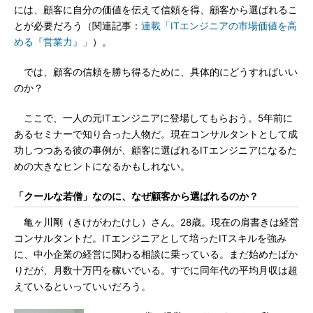
には、顧客に自分の価値を伝えて信頼を得、顧客から選ばれるこ
とが必要だろう（関連記事：
連載「ITエンジニアの市場価値を高
める『営業力』」
）。
では、顧客の信頼を勝ち得るために、具体的にどうすればいい
のか？
ここで、一人の元ITエンジニアに登場してもらおう。5年前に
あるセミナーで知り合った人物だ。現在コンサルタントとして成
功しつつある彼の事例が、顧客に選ばれるITエンジニアになるた
めの大きなヒントになるかもしれない。
「クールな若僧」なのに、なぜ顧客から選ばれるのか？
亀ヶ川剛（きけがわたけし）さん。28歳。現在の肩書きは経営
コンサルタントだ。ITエンジニアとして培ったITスキルを強み
に、中小企業の経営に関わる相談に乗っている。まだ始めたばか
りだが、月数十万円を稼いでいる。すでに同年代の平均月収は超
えているといっていいだろう。