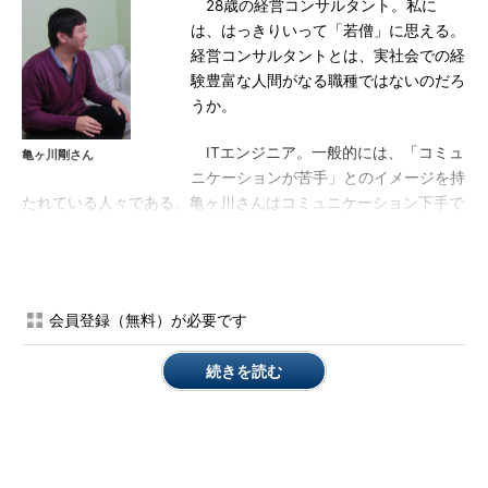
28歳の経営コンサルタント。私に
は、はっきりいって「若僧」に思える。
経営コンサルタントとは、実社会での経
験豊富な人間がなる職種ではないのだろ
うか。
ITエンジニア。一般的には、「コミュ
亀ヶ川剛さん
ニケーションが苦手」とのイメージを持
たれている人々である。亀ヶ川さんはコミュニケーション下手で
はないが、決して冗舌ではない。良くいえばクール、悪くいえば
何を考えているのかよく分からない。私の考える、成功している
経営コンサルタントのイメージは、「押しが強いながらも人好き
のするタイプ」というものだが、亀ヶ川さんはちょっと違う印象
会員登録（無料）が必要です
だ。
続きを読む
それなのに、「まだ安定していない」（亀ヶ川さん）とはい
え、紹介で次々と仕事を取り、確実に稼いでいる。
その秘密は何なのだろうか。亀ヶ川さんに同席してもらい、彼
のクライアントである平山音楽院 院長の平山俊一さんに取材し