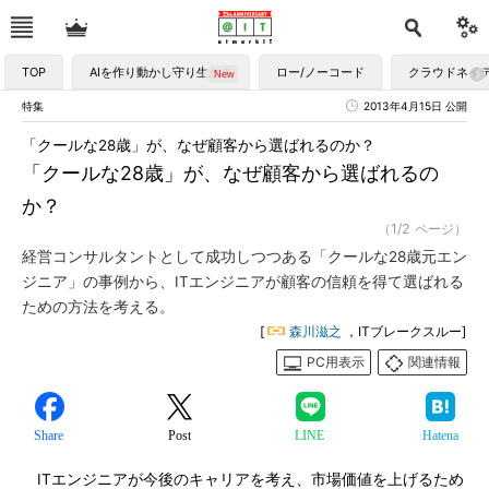
TOP
AIを作り動かし守り生かす
ロー/ノーコード
クラウドネイ
特集
2013年4月15日 公開
「クールな28歳」が、なぜ顧客から選ばれるのか？
「クールな28歳」が、なぜ顧客から選ばれるの
か？
（1/2 ページ）
経営コンサルタントとして成功しつつある「クールな28歳元エン
ジニア」の事例から、ITエンジニアが顧客の信頼を得て選ばれる
ための方法を考える。
[
森川滋之
，ITブレークスルー]
PC用表示
関連情報
Share
Post
LINE
Hatena
ITエンジニアが今後のキャリアを考え、市場価値を上げるため