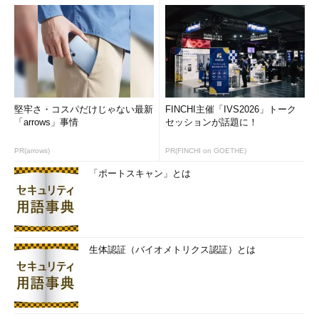
平山さん
私は元々、ヴァイオリンやビオラの演奏家で、若いこ
ろはレコーディングで収入を得ていました。しかし、社会に何か
残したいという気持ちが生まれ、22～3年前からヴァイオリンを
人に教え始めました。一人では限界があるので、10年前に知り合
いのピアノ、チェロ、ヴァイオリンの演奏家と一緒に、今の音楽
院を始めました。当初生徒は30人でしたが、少しずつ大きくな
堅牢さ・コスパだけじゃない最新
FINCHI主催「IVS2026」トーク
り、現在は本院で388人、2011年開校した第2校には55人の生徒
「arrows」事情
セッションが話題に！
がいます。講師も40人に増えました。
PR(arrows)
PR(FINCHI on GOETHE)
当院では、講師ごとの個別指導を行っています。徒弟制的な形
「ポートスキャン」とは
で、音大などの教え方と同じです。音楽の基本といえるクラシッ
クから学んでいただきます。要望があればポピュラー音楽を教え
ることも可能ですが、クラシックから学んだ方が上達は早いと思
います。7年前から毎年1回、生徒による演奏会を開催しており、
オーケストラの編成で演奏できることが特長の一つです。
生体認証（バイオメトリクス認証）とは
幼児教育にも取り組んでいます。「クレッシェンド」という事
業名で、幼稚園に講師を派遣する形です。こちらも開始から10年
になります。