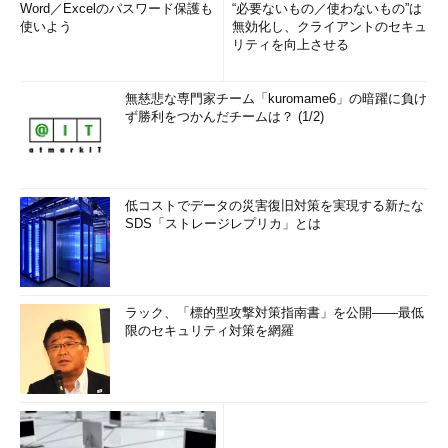
Word／Excelのパスワード保護も
“必要ないもの／使わないもの”は
使いよう
無効化し、クライアントのセキュ
リティを向上させる
無慈悲な専門家チーム「kuromame6」の暗躍に負け
ず勝利をつかんだチームは？ (1/2)
低コストでデータの災害復旧対策を実現する新たな
SDS「ストレージレプリカ」とは
ラック、「標的型攻撃対策指南書」を公開――最低
限のセキュリティ対策を網羅