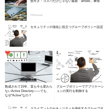
堅牢さ・コスパだけじゃない最新「arrows」事情
こういう状況だったので、「ITが分かる経営コンサルタントが
いたらいいな」と思っていました。今後は事業を息子に引き継
PR(arrows)
ぎ、全国規模で展開したいと考えているため、IT化はますます重
要になると思っています。
セキュリティの強化に役立つグループポリシー設定
森川
亀ヶ川さんと知り合ったきっかけを教えてください。
平山さん
当院の生徒、Yさんの紹介です。Yさんにこの悩みに
ついて少し話したところ、経営コンサルタントを目指していて、
ITもよく知っている友人がいるとのことでした。それを聞いて、
すぐにでも会いたいとお願いしたのです。
「理念に共感してくれた」ことが一番の決め手
熟成されて15年、昔も今も変わら
グループポリシーでアプリケーシ
ないActive Directory――でも、
ョンの実行を制御する
なぜ“Active”なの？
クライアントのセキュリティを強化するグループポ