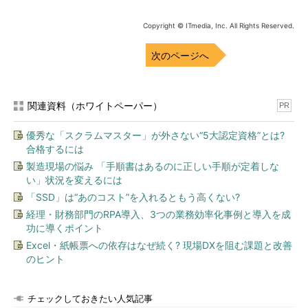
た。平山さんは64歳とのことで、亀ヶ川さんの36歳年長にな
る。
Copyright © ITmedia, Inc. All Rights Reserved.
36歳年長の経営者がクライアント
次のページへ
森川（筆者）
私は亀ヶ川さんとは5年の付き合いがあり、彼の
良さは分かっているつもりですが、彼が人に与えるイメージは
関連資料（ホワイトペーパー）
PR
「クールな若僧」で、一般的な経営コンサルタントのイメージと
は異なっていると思うのです。ところが始めたばかりなのに、
優秀な「スクラムマスター」が外さない“5大認定資格”とは?
次々と経営コンサルタントとして仕事を取っている。その理由を
合格するには
知りたいのです。なぜなら、自信を失いがちな若い人に勇気を与
製造現場の悩み 「手順書はあるのに正しい手順が定着しな
える話になると思うからです。
い」状況を変えるには
「SSD」は“あのコスト”を入れるともう高くない?
平山さん
私は、亀ヶ川さんに「若僧」
経理・財務部門のRPA導入、3つの業務効率化事例と導入を成
というイメージはないのですが、そうい
功に導くポイント
うことでしたらご協力しましょう。
Excel・紙帳票への依存はなぜ続く? 現場DXを阻む課題と改善
のヒント
森川
ありがとうございます。それでは
まず、貴社の事業について教えてくださ
平山俊一さん
い。
チェックしておきたい人気記事