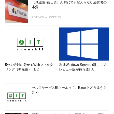
【見城徹×藤田晋】AI時代でも変わらない経営者の
収益性、ITに関する課題解決のため、コンサルティングを検討
本質
森川
そもそも、経営コンサルタントを雇おうとした動機は何だ
PR(FINCHI on GOETHE)
ったのですか。
平山さん
2011年に開校した第2校の収益性が低かったのが、コ
ンサルティングを考え始めたきっかけでした。広告を出して、生
徒を確保する必要があると思ったのです。
それだけなら広告代理店に相談すればいいのですが、もう一つ
課題がありました。生徒と講師、指導関連データの管理システム
5分で絶対に分かるWebフィルタ
次期Windows Serverの新しいプ
です。
リング（初級編） (1/5)
レビュー版が待ち遠しい
現状は、当院の若い人から出た「なるべくお金を掛けずにやり
ましょう」という意見を支持し、Google ドキュメントなどの無
セルフサービスBIツールって、Excelとどう違う？
料ツールを組み合わせて管理しています。作ってくれた人には感
(1/2)
謝していますが、「当院の規模で本当に無料ツールでいいの
か？」という疑問もありました。それにこのシステムでは、デー
タが100人分を超えると管理がとても大変です。ITが分かる外部
の人に、一度システムを整理整頓してほしいと思っていました。