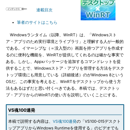
連載目次
筆者のサイトはこちら
Windowsランタイム（以降、WinRT）は、「Windowsスト
ア・アプリのため実行環境とライブラリ」と理解する人が一般的
である。イマーシブな（＝没入型の）画面を持つアプリを作成す
るのに便利な機能を、WinRTが提供してくれるのは確かな事実で
ある。しかし、Appxパッケージを追加するコマンドレットを提
供することで、Windowsストア・アプリを管理する方法をデスク
トップ環境にも用意している（詳細後述）のがWindows 8という
OSだ。この事実を考えると、WinRTをデスクトップから使う方
法もあるはずだと思い付くべきである。本稿では、デスクトッ
プ・アプリからのWinRTの使い方を説明していくことにする。
VS魂100連発
本稿で説明する内容は、
VS魂100連発
の「VS100-015デスクト
ップアプリからWindows Runtimeを使用する」のビデオでも