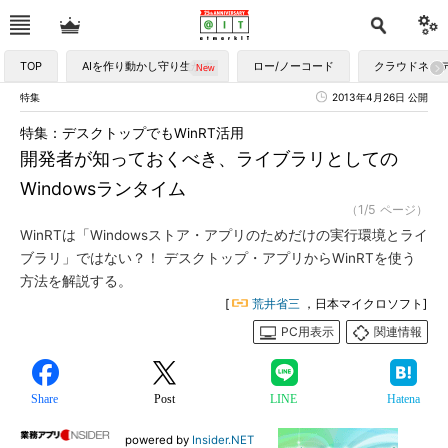
TOP
AIを作り動かし守り生かす
ロー/ノーコード
クラウドネイ
特集
2013年4月26日 公開
特集：デスクトップでもWinRT活用
開発者が知っておくべき、ライブラリとしての
Windowsランタイム
（1/5 ページ）
WinRTは「Windowsストア・アプリのためだけの実行環境とライ
ブラリ」ではない？！ デスクトップ・アプリからWinRTを使う
方法を解説する。
[
荒井省三
，日本マイクロソフト]
PC用表示
関連情報
Share
Post
LINE
Hatena
powered by
Insider.NET