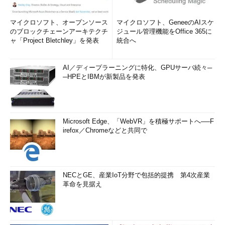
マイクロソフト、オープンソース
マイクロソフト、GeneeのAIスケ
のブロックチェーンアーキテクチ
ジュール管理機能をOffice 365に
ャ「Project Bletchley」を発表
統合へ
AI／ディープラーニングに特化、GPUサーバ続々─
─HPEとIBMが新製品を発表
Microsoft Edge、「WebVR」を積極サポートへ──F
irefox／Chromeなどと共同で
NECとGE、産業IoT分野で包括的提携 第4次産業
革命を見据え