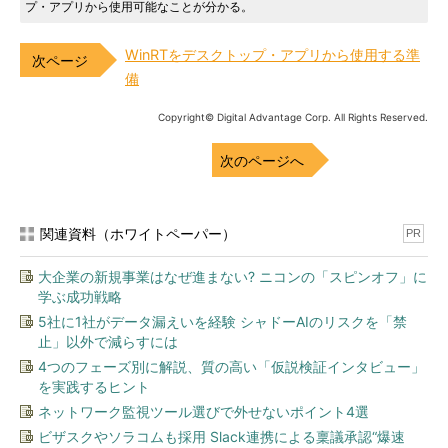
プ・アプリから使用可能なことが分かる。
WinRTをデスクトップ・アプリから使用する準
備
Copyright© Digital Advantage Corp. All Rights Reserved.
次のページへ
関連資料（ホワイトペーパー）
PR
大企業の新規事業はなぜ進まない? ニコンの「スピンオフ」に
学ぶ成功戦略
5社に1社がデータ漏えいを経験 シャドーAIのリスクを「禁
止」以外で減らすには
4つのフェーズ別に解説、質の高い「仮説検証インタビュー」
を実践するヒント
ネットワーク監視ツール選びで外せないポイント4選
ビザスクやソラコムも採用 Slack連携による稟議承認“爆速