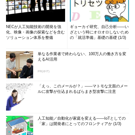
NECが人工知能技術の開発を強
ギョーカイ研究、自己分析――い
化、映像・画像の探索などを含む
ざという時にオロオロしないため
ソリューション体系を整備
の「就活準備」基礎の基礎 (1/3)
単なる作業者で終わらない、100万人の働き方を変
えるAI活用
PR(＠IT)
「えっ、このメールが？」――マトモな文面のメー
ルに攻撃が仕込まれるばらまき型攻撃に注意
人工知能／自動化が家庭を変える――IoTとしての
「家」は開発者にとってのフロンティアか (1/3)