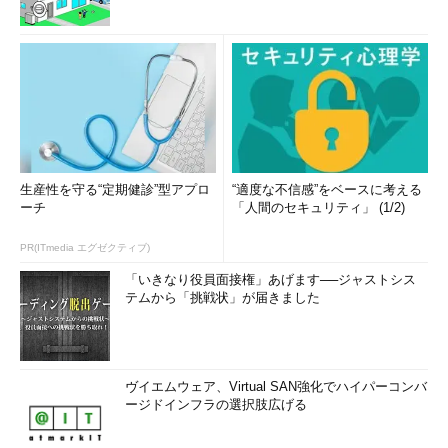
生産性を守る“定期健診”型アプロ
“適度な不信感”をベースに考える
ーチ
「人間のセキュリティ」 (1/2)
PR(ITmedia エグゼクティブ)
「いきなり役員面接権」あげます──ジャストシス
テムから「挑戦状」が届きました
ヴイエムウェア、Virtual SAN強化でハイパーコンバ
ージドインフラの選択肢広げる