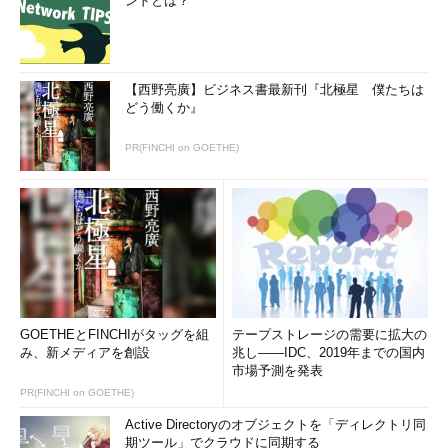
ンドとは？
【西野亮廣】ビジネス書最新刊『北極星 僕たちは
どう働くか』
PR(FINCHI on GOETHE)
GOETHEとFINCHIがタッグを組
テープストレージの需要に拡大の
み、新メディアを創設
兆し――IDC、2019年までの国内
市場予測を発表
PR(FINCHI on GOETHE)
Active Directoryのオブジェクトを「ディレクトリ同
期ツール」でクラウドに同期する