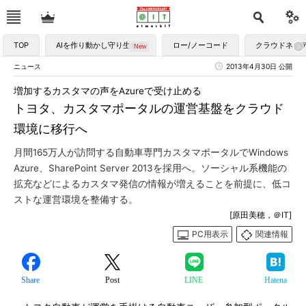
TOP
AIを作り動かし守り生かす
ロー/ノーコード
クラウドネイ
ニュース
2013年4月30日 公開
増加するカスタマの声をAzureで受け止める
トヨタ、カスタマポータルの運営基盤をクラウド
環境に移行へ
月間165万人が訪問する自動車専門カスタマポータルでWindows
Azure、SharePoint Server 2013を採用へ。ソーシャル系機能の
拡充などによるカスタマ発信の情報が増えることを前提に、低コ
ストな運営環境を整備する。
[原田美穂，＠IT]
PC用表示
関連情報
Share
Post
LINE
Hatena