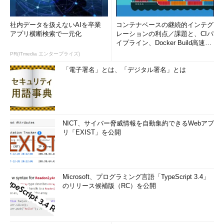
社内データを扱えないAIを卒業
コンテナベースの継続的インテグ
アプリ横断検索で一元化
レーションの利点／課題と、CIパ
イプライン、Docker Build高速化
のコツ (1/2...
PR(ITmedia エンタープライズ)
「電子署名」とは、「デジタル署名」とは
NICT、サイバー脅威情報を自動集約できるWebアプ
リ「EXIST」を公開
Microsoft、プログラミング言語「TypeScript 3.4」
のリリース候補版（RC）を公開