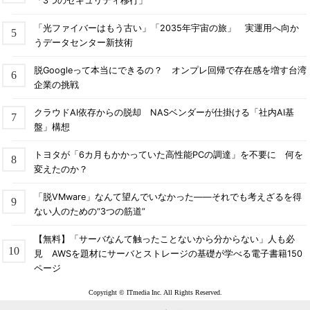
「3つのセキュリティ移行」
「光ファイバーはもう古い」「2035年宇宙の旅」 実運用へ向か
うデータセンター新技術
脱Googleって本当にできるの？ オンプレ回帰で存在感を増す台湾
企業の挑戦
クラウドAI依存からの脱却 NASベンダーが仕掛ける「社内AI基
盤」構想
トヨタが「6カ月もかかっていた高性能PCの調達」を不要に 何を
変えたのか？
「脱VMware」なんて望んでいなかった――それでも考えざるを得
ない人のための“3つの筋道”
【無料】「サーバなんて触ったことないから分からない」人も必
見 AWSを題材にサーバとストレージの基礎が学べる電子書籍150
ページ
Copyright © ITmedia Inc. All Rights Reserved.