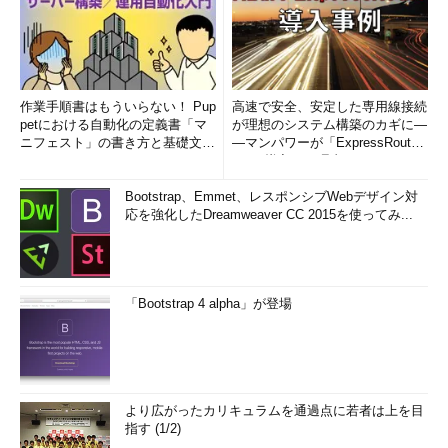
作業手順書はもういらない！ Pup
高速で安全、安定した専用線接続
petにおける自動化の定義書「マ
が理想のシステム構築のカギに―
ニフェスト」の書き方と基礎文法
―マンパワーが「ExpressRout
まとめ (1/5)
e」を導入した理由
Bootstrap、Emmet、レスポンシブWebデザイン対
応を強化したDreamweaver CC 2015を使ってみ...
「Bootstrap 4 alpha」が登場
より広がったカリキュラムを通過点に若者は上を目
指す (1/2)