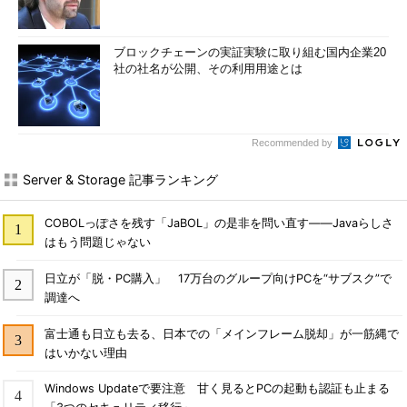
ブロックチェーンの実証実験に取り組む国内企業20
社の社名が公開、その利用用途とは
Recommended by
Server & Storage 記事ランキング
COBOLっぽさを残す「JaBOL」の是非を問い直す――Javaらしさ
はもう問題じゃない
日立が「脱・PC購入」 17万台のグループ向けPCを“サブスク”で
調達へ
富士通も日立も去る、日本での「メインフレーム脱却」が一筋縄で
はいかない理由
Windows Updateで要注意 甘く見るとPCの起動も認証も止まる