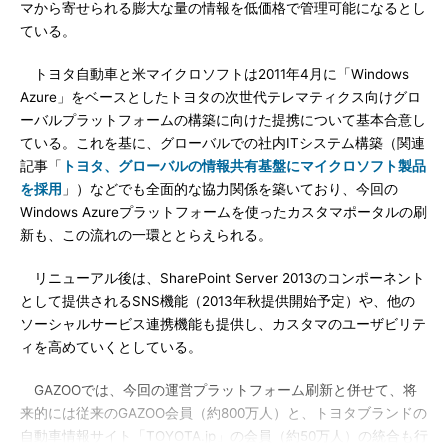
マから寄せられる膨大な量の情報を低価格で管理可能になるとし
ている。
トヨタ自動車と米マイクロソフトは2011年4月に「Windows
Azure」をベースとしたトヨタの次世代テレマティクス向けグロ
ーバルプラットフォームの構築に向けた提携について基本合意し
ている。これを基に、グローバルでの社内ITシステム構築（関連
記事「
トヨタ、グローバルの情報共有基盤にマイクロソフト製品
を採用
」）などでも全面的な協力関係を築いており、今回の
Windows Azureプラットフォームを使ったカスタマポータルの刷
新も、この流れの一環ととらえられる。
リニューアル後は、SharePoint Server 2013のコンポーネント
として提供されるSNS機能（2013年秋提供開始予定）や、他の
ソーシャルサービス連携機能も提供し、カスタマのユーザビリテ
ィを高めていくとしている。
GAZOOでは、今回の運営プラットフォーム刷新と併せて、将
来的には従来のGAZOO会員（約800万人）と、トヨタブランドの
自動車情報サイト「TOYOTA.jp」の会員（約50万人）の統合も行