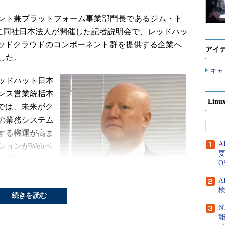
ント兼プラットフォーム事業部門長であるジム・ト
月22日に同社日本法人が開催した記者説明会で、レッドハッ
ブリッドクラウドのコンポーネント群を提供する企業へ
アイ
した。
キャ
ッドハット日本
ンス営業統括本
Lin
では、未来がク
の業務システム
する機運が高ま
ョンがWebベ
要
Windows端
O
OSが、今後5年
A
と話した。
検
続きを読む
いて、「予算が
N
のITを（ビジ