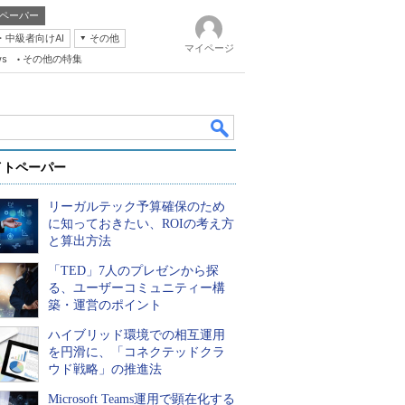
ペーパー
・中級者向けAI
その他
マイページ
ws
その他の特集
イトペーパー
リーガルテック予算確保のため
に知っておきたい、ROIの考え方
と算出方法
「TED」7人のプレゼンから探
k
る、ユーザーコミュニティー構
築・運営のポイント
ハイブリッド環境での相互運用
を円滑に、「コネクテッドクラ
ウド戦略」の推進法
Microsoft Teams運用で顕在化する