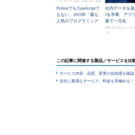
PythonでもTypeScriptで
社内データを扱
もない、2025年「最も
Iを卒業 アプ
人気のプログラミング
索で一元化
言語」
PR(ITmedia エン
ズ)
この記事に関連する製品／サービスを比
サービス内容、品質、変更の自由度を確認
自社に最適なサービス、料金を見極める！『I
レッドハットは、実はOpenStack以外
では、IT業界の主要ベンダのほとんど
ドハットはどのような存在価値を今