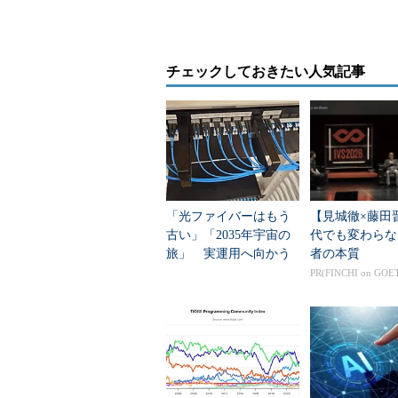
ネスニーズに応じて）進化させてい
の課題だと主張する。この課題を解
プリケーションやデータを、その要
チェックしておきたい人気記事
ドサービスに柔軟に配置しながら統
ソースベースのハイブリッドクラウ
用基盤、ストレージソフトウェア、
における課題の解決に貢献できると
オープンソースベースのクラウド運用
「光ファイバーはもう
【見城徹×藤田
ドハットは）コードのコントリビュ
古い」「2035年宇宙の
代でも変わらな
を強調した。レッドハットはCloudF
旅」 実運用へ向かう
者の本質
境の管理・運用ツールをあわせて提
データセンター新技術
PR(FINCHI on GOE