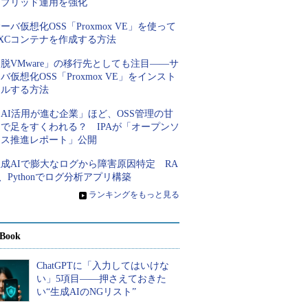
イブリッド運用を強化
ーバ仮想化OSS「Proxmox VE」を使って
XCコンテナを作成する方法
脱VMware」の移行先としても注目――サ
バ仮想化OSS「Proxmox VE」をインスト
ールする方法
AI活用が進む企業」ほど、OSS管理の甘
さで足をすくわれる？ IPAが「オープンソ
ース推進レポート」公開
成AIで膨大なログから障害原因特定 RA
、Pythonでログ分析アプリ構築
»
ランキングをもっと見る
Book
ChatGPTに「入力してはいけな
い」5項目――押さえておきた
い“生成AIのNGリスト”