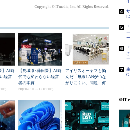
米レッドハット バイスプレジデント兼プラット
けるか」が最大
フォーム事業部門長であるジム・トットン氏
Copyright © ITmedia, Inc. All Rights Reserved.
サ
決するには、ア
L
件に応じて社内データセンターおよび社外のクラウ
「
合管理できる環境が不可欠とする。同社はオープン
ー
ド構築コンポーネント群（OS／仮想化、クラウド運
ミドルウェアなど）を推進していくことで、企業IT
「
する。
基盤技術であるOpenStackについても、「（レッ
生
晋】AI時
【見城徹×藤田晋】AI時
アイリスオーヤマも悩
ータとしてナンバーワン」だと話し、同社の貢献度
G
い経営
代でも変わらない経営
んだ「無線LANがつな
orms、ManageIQといった、ハイブリッドクラウド環
者の本質
がりにくい」問題 何
供している。
を変えて解決した？
THE)
PR(FINCHI on GOETHE)
＠IT e