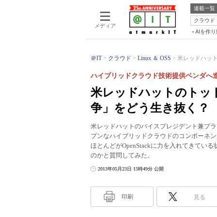
連載一覧
クラウド
メディア
AIを作
＠IT
クラウド
Linux ＆ OSS
米レッドハットの
ハイブリッドクラウド技術提供ベンダへ
米レッドハットのトットン
争」をどう生き抜く？
米レッドハットのバイスプレジデント兼プラ
プンなハイブリッドクラウドのコンポーネン
ほとんどがOpenStackに力を入れてき
のかと質問してみた。
2013年05月23日 15時49分 公開
印刷
見る