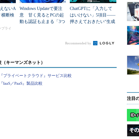
えないA
Windows Updateで要注
ChatGPTに「入力して
リ横断検
意 甘く見るとPCの起
はいけない」5項目――
動も認証も止まる「3つ
押さえておきたい“生成
のセキュリティ移行」
AIのNGリスト”
タープライ
Recommended by
較（キーマンズネット）
『プライベートクラウド』サービス比較
aaS／PaaS』製品比較
注目
のクラウド環境にも対応したマルチクラウド統合管理ツールも持っている
がOpenStackに力を入れてきている状況で、レッ
後発揮していくのかと、筆者はトットン氏に質問し