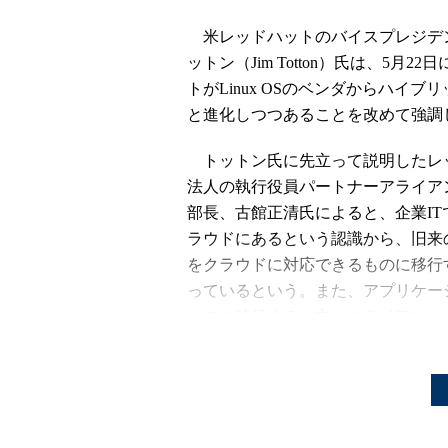
米レッドハットのバイスプレジデ
ットン（Jim Totton）氏は、5
トがLinux OSのベンダからハイ
と進化しつつあることを改めて強調
トットン氏に先立って説明したレ
法人の執行役員パートナーアライア
部長、古館正清氏によると、企業IT
ラウドにあるという認識から、旧来
をクラウドに対応できるものに移行
っているという。また、アプリケーシ
ースに移行する一方、クライアントも非
末が増えつつある。古館氏はLinux 
で現在の3倍以上の規模に拡大する
トットン氏は、現在の企業ITにお
限られている状況下でどのように自社