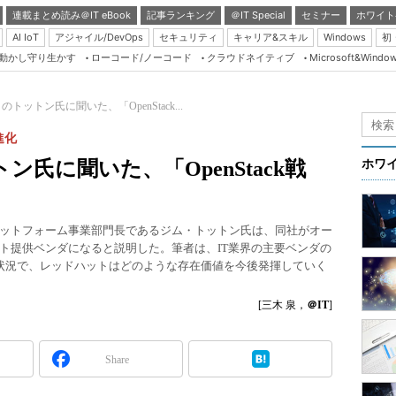
連載まとめ読み＠IT eBook
記事ランキング
＠IT Special
セミナー
ホワイト
AI IoT
アジャイル/DevOps
セキュリティ
キャリア&スキル
Windows
初
り動かし守り生かす
ローコード/ノーコード
クラウドネイティブ
Microsoft&Windo
Server & Storage
HTML5 + UX
トットン氏に聞いた、「OpenStack...
Smart & Social
進化
Coding Edge
氏に聞いた、「OpenStack戦
ホワ
Java Agile
Database Expert
ットフォーム事業部門長であるジム・トットン氏は、同社がオー
Linux ＆ OSS
ト提供ベンダになると説明した。筆者は、IT業界の主要ベンダの
ている状況で、レッドハットはどのような存在価値を今後発揮していく
Master of IP Networ
Security & Trust
[三木 泉，
＠IT
]
Test & Tools
Insider.NET
Share
ブログ