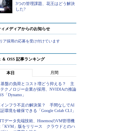
3つの管理課題、花王はどう解決
した?
ティメディアからのお知らせ
リア採用の応募を受け付けています
ux ＆ OSS 記事ランキング
月間
本日
AI基盤の負荷とコスト増どう抑える？ 主
テクノロジー企業が採用、NVIDIAの推論
SS「Dynamo」
Iインフラ不足の解決策？ 手間なしでAI
証環境を確保できる「Google Colab CLI」
TTデータ先端技術、HinemosのVM管理機
能「KVM」版をリリース クラウドとのハ