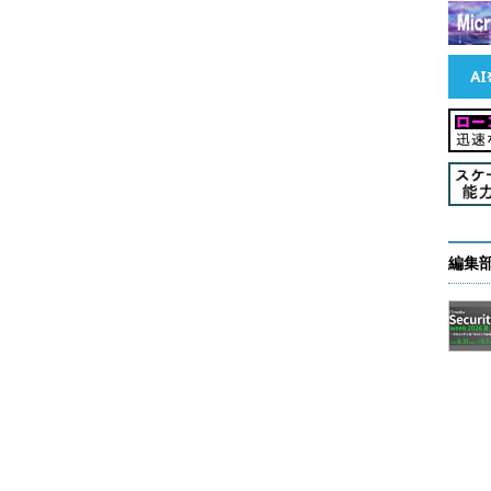
Linuxを推進していた。当社はパートナーや顧客と
する際の価値をどう提供できるかについて学んでき
計年度に13億ドルを売り上げる企業になった。
と同様、企業は信頼できる提供ベンダを必要とする。当社は
tackについても）オープンソースに強くコミットしてい
、その他多数の企業との強固なパートナーシップは、
要だ。こうしたパートナーシップは、RHELの場合と同様
編集
選択肢を与える」。トットン氏はまた、レッドハットは
x（RHEL）RHELを持っているというという点で、ユニークな存在
いようにも聞こえる。だが、好意的に解釈すればこ
と組み合わせられるハイパーバイザには、複数の選択肢が
nStackでプライベートあるいはパブリックのクラウ
スにしたRed Hat Enterprise Virtualization
にその上で稼働するアプリケーションのための仮想