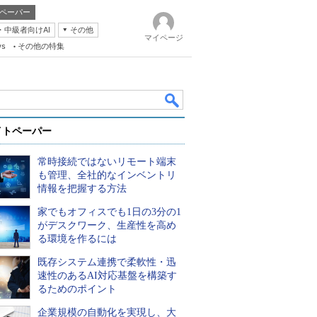
ペーパー
・中級者向けAI
その他
マイページ
ws
その他の特集
イトペーパー
常時接続ではないリモート端末
も管理、全社的なインベントリ
情報を把握する方法
家でもオフィスでも1日の3分の1
k
がデスクワーク、生産性を高め
る環境を作るには
既存システム連携で柔軟性・迅
速性のあるAI対応基盤を構築す
るためのポイント
企業規模の自動化を実現し、大