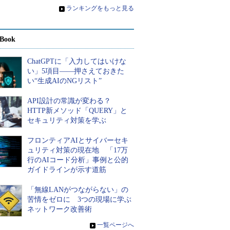
»
ランキングをもっと見る
Book
ChatGPTに「入力してはいけな
い」5項目――押さえておきた
い“生成AIのNGリスト”
API設計の常識が変わる？
HTTP新メソッド「QUERY」と
セキュリティ対策を学ぶ
フロンティアAIとサイバーセキ
ュリティ対策の現在地 「17万
行のAIコード分析」事例と公的
ガイドラインが示す道筋
「無線LANがつながらない」の
苦情をゼロに 3つの現場に学ぶ
ネットワーク改善術
»
一覧ページへ