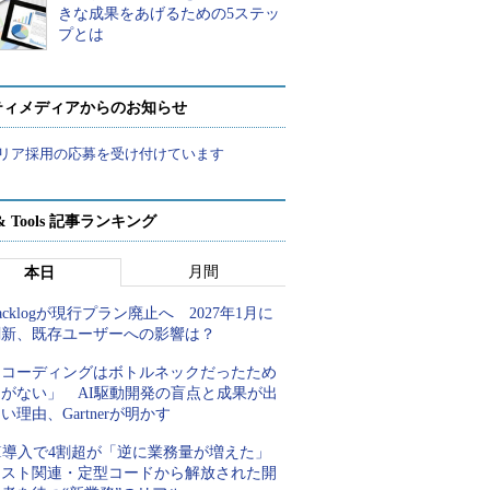
きな成果をあげるための5ステッ
プとは
ティメディアからのお知らせ
リア採用の応募を受け付けています
t & Tools 記事ランキング
月間
本日
acklogが現行プラン廃止へ 2027年1月に
刷新、既存ユーザーへの影響は？
「コーディングはボトルネックだったため
しがない」 AI駆動開発の盲点と成果が出
い理由、Gartnerが明かす
AI導入で4割超が「逆に業務量が増えた」
テスト関連・定型コードから解放された開