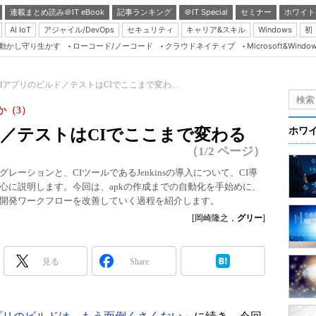
連載まとめ読み＠IT eBook
記事ランキング
＠IT Special
セミナー
ホワイト
AI IoT
アジャイル/DevOps
セキュリティ
キャリア&スキル
Windows
初
り動かし守り生かす
ローコード/ノーコード
クラウドネイティブ
Microsoft&Windo
Server & Storage
HTML5 + UX
roidアプリのビルド／テストはCIでここまで変わ...
Smart & Social
か（3）
Coding Edge
ルド／テストはCIでここまで変わる
ホワ
Java Agile
（1/2 ページ）
Database Expert
ーションと、CIツールであるJenkinsの導入について、CI導
心に説明します。今回は、apkの作成までの自動化を手始めに、
Linux ＆ OSS
開発ワークフローを改善していく過程を紹介します。
Master of IP Networ
[岡崎隆之，
グリー
]
Security & Trust
Test & Tools
見る
Share
Insider.NET
ブログ