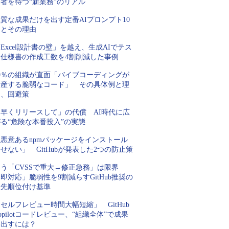
者を待つ“新業務”のリアル
質な成果だけを出す定番AIプロンプト10
例とその理由
Excel設計書の壁」を越え、生成AIでテス
ト仕様書の作成工数を4割削減した事例
99％の組織が直面「バイブコーディングが
量産する脆弱なコード」 その具体例と理
由、回避策
「早くリリースして」の代償 AI時代に広
る“危険な本番投入”の実態
「悪意あるnpmパッケージをインストール
せない」 GitHubが発表した2つの防止策
もう「CVSSで重大→修正急務」は限界
即対応」脆弱性を9割減らすGitHub推奨の
優先順位付け基準
セルフレビュー時間大幅短縮」 GitHub
opilotコードレビュー、“組織全体”で成果
を出すには？