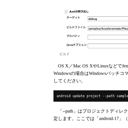
ビルド
OS X／Mac OS XやLinuxなど
Windowsの場合はWindows
してください。
android update project 
--
path sampl
「--path」はプロジェクトディレクト
定します。ここでは「android-17」（