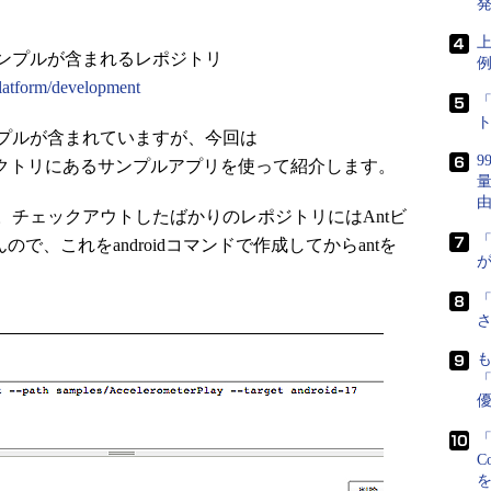
発
上
ドのサンプルが含まれるレポジトリ
platform/development
「
プルが含まれていますが、今回は
Play」ディレクトリにあるサンプルアプリを使って紹介します。
チェックアウトしたばかりのレポジトリにはAntビ
せんので、これをandroidコマンドで作成してからantを
が
さ
「
「
C