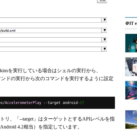
＠IT e
でJenkinsを実行している場合はシェルの実行から、
バッチコマンドの実行から次のコマンドを実行するように設定
es
/
AccelerometerPlay
--
target android
-
17
リ、「--target」はターゲットとするAPIレベルを指
Android 4.2相当）を指定しています。