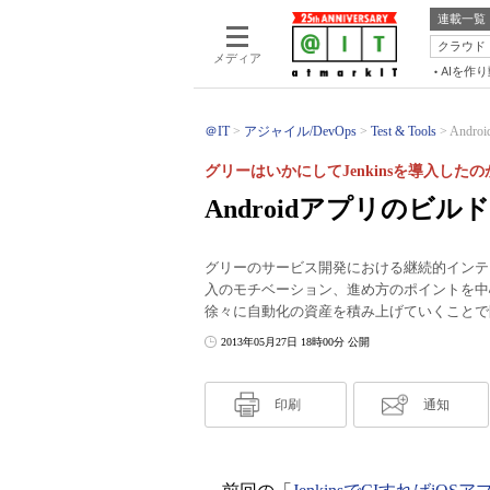
連載一覧
クラウド
メディア
AIを作
＠IT
アジャイル/DevOps
Test & Tools
And
グリーはいかにしてJenkinsを導入したの
Androidアプリのビ
グリーのサービス開発における継続的インテグレ
入のモチベーション、進め方のポイントを中
徐々に自動化の資産を積み上げていくことで
2013年05月27日 18時00分 公開
印刷
通知